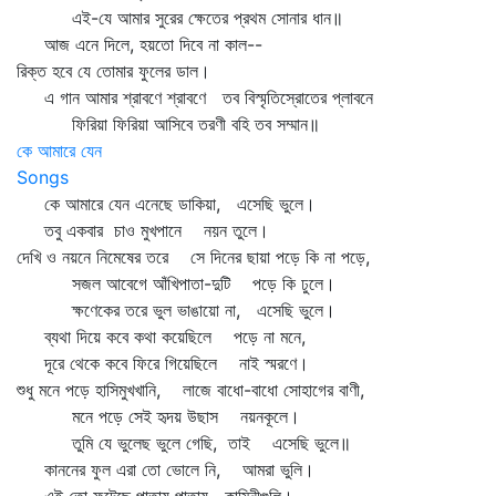
এই-যে আমার সুরের ক্ষেতের প্রথম সোনার ধান॥
আজ এনে দিলে, হয়তো দিবে না কাল--
রিক্ত হবে যে তোমার ফুলের ডাল।
এ গান আমার শ্রাবণে শ্রাবণে তব বিস্মৃতিস্রোতের প্লাবনে
ফিরিয়া ফিরিয়া আসিবে তরণী বহি তব সম্মান॥
কে আমারে যেন
Songs
কে আমারে যেন এনেছে ডাকিয়া, এসেছি ভুলে।
তবু একবার চাও মুখপানে নয়ন তুলে।
দেখি ও নয়নে নিমেষের তরে সে দিনের ছায়া পড়ে কি না পড়ে,
সজল আবেগে আঁখিপাতা-দুটি পড়ে কি ঢুলে।
ক্ষণেকের তরে ভুল ভাঙায়ো না, এসেছি ভুলে।
ব্যথা দিয়ে কবে কথা কয়েছিলে পড়ে না মনে,
দূরে থেকে কবে ফিরে গিয়েছিলে নাই স্মরণে।
শুধু মনে পড়ে হাসিমুখখানি, লাজে বাধো-বাধো সোহাগের বাণী,
মনে পড়ে সেই হৃদয় উছাস নয়নকূলে।
তুমি যে ভুলেছ ভুলে গেছি, তাই এসেছি ভুলে॥
কাননের ফুল এরা তো ভোলে নি, আমরা ভুলি।