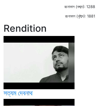
রচনাকাল (বঙ্গাব্দ): 1288
রচনাকাল (খৃষ্টাব্দ): 1881
Rendition
সত্যম দেবনাথ