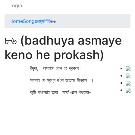
Login
Home
Songs
নাট্যগীতি
৮৬
৮৬ (badhuya asmaye
keno he prokash)
বঁধুয়া, অসময়ে কেন হে প্রকাশ।
সকলই যে স্বপ্ন ব’লে হতেছে বিশ্বাস।।
তুমি গগনেরই তারা মর্তে এলে পথহারা–