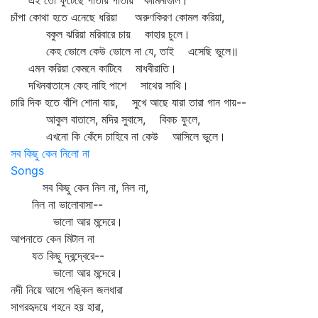
এই তো ফুটেছে পাতায় পাতায় কামিনীগুলি।
চাঁপা কোথা হতে এনেছে ধরিয়া অরুণকিরণ কোমল করিয়া,
বকুল ঝরিয়া মরিবারে চায় কাহার চুলে।
কেহ ভোলে কেউ ভোলে না যে, তাই এসেছি ভুলে॥
এমন করিয়া কেমনে কাটিবে মাধবীরাতি।
দখিনবাতাসে কেহ নাহি পাশে সাথের সাথি।
চারি দিক হতে বাঁশি শোনা যায়, সুখে আছে যারা তারা গান গায়--
আকুল বাতাসে, মদির সুবাসে, বিকচ ফুলে,
এখনো কি কেঁদে চাহিবে না কেউ আসিলে ভুলে।
সব কিছু কেন নিলো না
Songs
সব কিছু কেন নিল না, নিল না,
নিল না ভালোবাসা--
ভালো আর মন্দেরে।
আপনাতে কেন মিটাল না
যত কিছু দ্বন্দ্বেরে--
ভালো আর মন্দেরে।
নদী নিয়ে আসে পঙ্কিল জলধারা
সাগরহৃদয়ে গহনে হয় হারা,