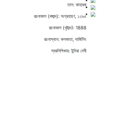
তাল: কাহারবা
রচনাকাল (বঙ্গাব্দ): অগ্রহায়ণ, ১২৯৫
রচনাকাল (খৃষ্টাব্দ): 1888
রচনাস্থান: কলকাতা, দার্জিলিং
স্বরলিপিকার: ইন্দিরা দেবী