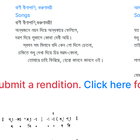
বাণী বীণাপাণি, করুণাময়ী
আমা
Songs
So
বাণী বীণাপাণি,করুণাময়ী!
আম
অন্ধজনে নয়ন দিয়ে অন্ধকারে ফেলিলে,
যত
দরশ দিয়ে লুকালে কোথা দেবী অয়ি।
শুধ
স্বপন সম মিলাবে যদি কেন গো দিলে চেতনা,
তাই
চকিতে শুধু দেখা দিয়ে চির মরম-বেদনা,
হা
তোমারে চাহি ফিরিছে, হেরো কাননে কাননে ওই।
লা
পথ
যে
submit a rendition.
Click here
f