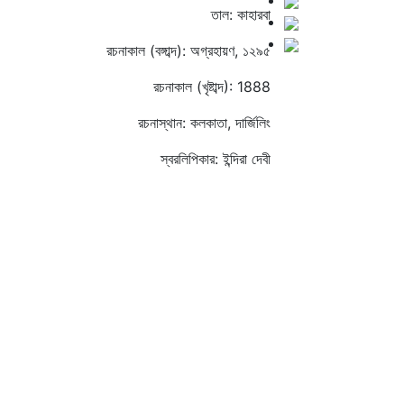
তাল: কাহারবা
রচনাকাল (বঙ্গাব্দ): অগ্রহায়ণ, ১২৯৫
রচনাকাল (খৃষ্টাব্দ): 1888
রচনাস্থান: কলকাতা, দার্জিলিং
স্বরলিপিকার: ইন্দিরা দেবী