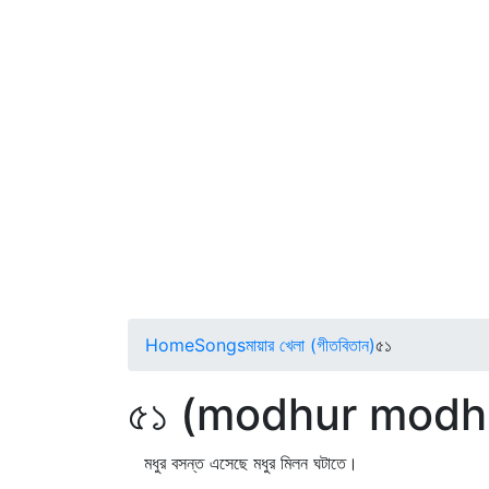
Home
Songs
মায়ার খেলা (গীতবিতান)
৫১
৫১ (modhur modh
মধুর বসন্ত এসেছে মধুর মিলন ঘটাতে।