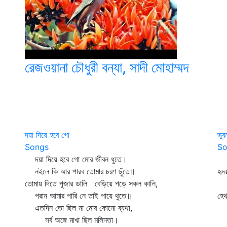
রেজওয়ানা চৌধুরী বন্যা, সাদী মোহাম্মদ
দয়া দিয়ে হবে গো
ভুব
Songs
So
দয়া দিয়ে হবে গো মোর জীবন ধুতে।
ভু
নইলে কি আর পারব তোমার চরণ ছুঁতে॥
হৃদ
তোমায় দিতে পূজার ডালি বেড়িয়ে পড়ে সকল কালি,
কো
পরান আমার পারি নে তাই পায়ে থুতে॥
হেথ
এতদিন তো ছিল না মোর কোনো ব্যথা,
হে
সর্ব অঙ্গে মাখা ছিল মলিনতা।