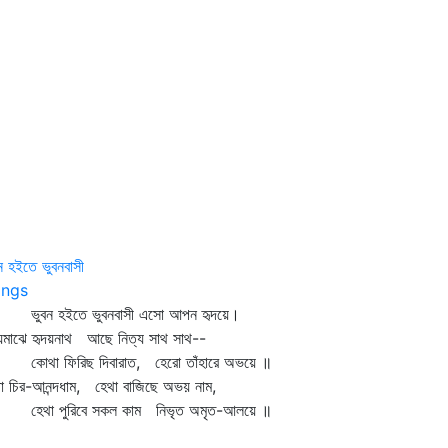
ন হইতে ভুবনবাসী
ngs
বন হইতে ভুবনবাসী এসো আপন হৃদয়ে।
য়মাঝে হৃদয়নাথ আছে নিত্য সাথ সাথ--
থা ফিরিছ দিবারাত, হেরো তাঁহারে অভয়ে ॥
া চির-আনন্দধাম, হেথা বাজিছে অভয় নাম,
থা পুরিবে সকল কাম নিভৃত অমৃত-আলয়ে ॥