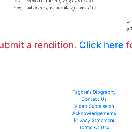
আমি জলের মাঝারে বাস করি, তবু তৃষায় শুকায়ে মরি--
আ
প্রভু, দয়া কোরো হে, দয়া করে দাও সুধায় হৃদয় ভরি ॥
আম
হয়
আস
সে
submit a rendition.
Click here
f
Tagore's Biography
Contact Us
Video Submission
Acknowledgements
Privacy Statement
Terms Of Use