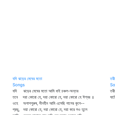
যদি ঝড়ের মেঘের মতো
তরী
Songs
So
যদি ঝড়ের মেঘের মতো আমি ধাই চঞ্চল-অন্তর
তরী
তবে দয়া কোরো হে, দয়া কোরো হে, দয়া কোরো হে ঈশ্বর ॥
ঘাট
ওহে অপাপপুরুষ, দীনহীন আমি এসেছি পাপের কূলে--
তো
প্রভু, দয়া কোরো হে, দয়া কোরো হে, দয়া করে লও তুলে
তো