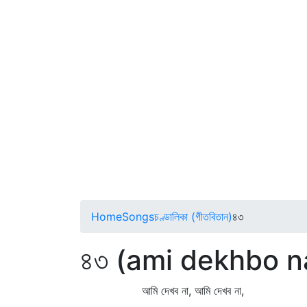
Home
Songs
চণ্ডালিকা (গীতবিতান)
৪৩
৪৩ (ami dekhbo n
আমি দেখব না, আমি দেখব না,