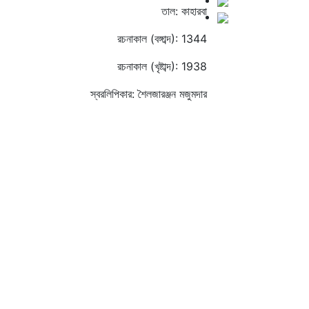
তাল: কাহারবা
রচনাকাল (বঙ্গাব্দ): 1344
রচনাকাল (খৃষ্টাব্দ): 1938
স্বরলিপিকার: শৈলজারঞ্জন মজুমদার