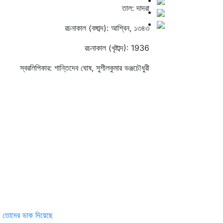
তাল: দাদরা
রচনাকাল (বঙ্গাব্দ): আশ্বিন, ১৩৪৩
রচনাকাল (খৃষ্টাব্দ): 1936
স্বরলিপিকার: শান্তিদেব ঘোষ, সুশীলকুমার ভঞ্জচৌধুরী
ি তোদের ডাক দিয়েছে