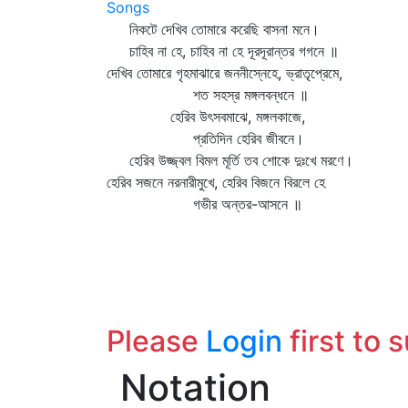
Songs
নিকটে দেখিব তোমারে করেছি বাসনা মনে।
চাহিব না হে, চাহিব না হে দূরদূরান্তর গগনে ॥
দেখিব তোমারে গৃহমাঝারে জননীস্নেহে, ভ্রাতৃপ্রেমে,
শত সহস্র মঙ্গলবন্ধনে ॥
হেরিব উৎসবমাঝে, মঙ্গলকাজে,
প্রতিদিন হেরিব জীবনে।
হেরিব উজ্জ্বল বিমল মূর্তি তব শোকে দুঃখে মরণে।
হেরিব সজনে নরনারীমুখে, হেরিব বিজনে বিরলে হে
গভীর অন্তর-আসনে ॥
Please
Login
first to 
Notation