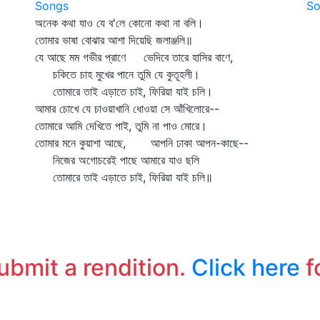
Songs
So
অনেক কথা যাও যে ব'লে কোনো কথা না বলি।
ম
তোমার ভাষা বোঝার আশা দিয়েছি জলাঞ্জলি॥
যে আছে মম গভীর প্রাণে ভেদিবে তারে হাসির বাণে,
ড
চকিতে চাহ মুখের পানে তুমি যে কুতূহলী।
ম
তোমারে তাই এড়াতে চাই, ফিরিয়া যাই চলি।
হ
আমার চোখে যে চাওয়াখানি ধোওয়া সে আঁখিলোরে--
দ
তোমারে আমি দেখিতে পাই, তুমি না পাও মোরে।
র
তোমার মনে কুয়াশা আছে, আপনি ঢাকা আপন-কাছে--
ম
নিজের অগোচরেই পাছে আমারে যাও ছলি
মা
তোমারে তাই এড়াতে চাই, ফিরিয়া যাই চলি॥
ঘ
আ
প
বন
ম
submit a rendition.
Click here
f