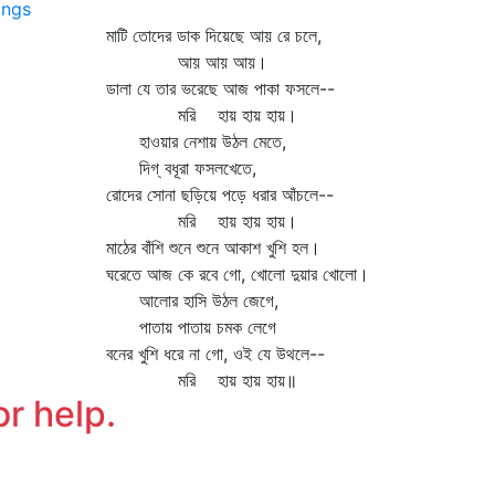
ngs
াটি তোদের ডাক দিয়েছে আয় রে চলে,
আয় আয় আয়।
ালা যে তার ভরেছে আজ পাকা ফসলে--
রি হায় হায় হায়।
াওয়ার নেশায় উঠল মেতে,
িগ্‌ বধূরা ফসলখেতে,
োদের সোনা ছড়িয়ে পড়ে ধরার আঁচলে--
রি হায় হায় হায়।
ঠের বাঁশি শুনে শুনে আকাশ খুশি হল।
রেতে আজ কে রবে গো, খোলো দুয়ার খোলো।
লোর হাসি উঠল জেগে,
াতায় পাতায় চমক লেগে
ের খুশি ধরে না গো, ওই যে উথলে--
রি হায় হায় হায়॥
or help.