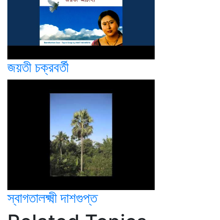
জয়তী চক্রবর্তী
স্বাগতালক্ষ্মী দাশগুপ্ত