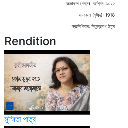
রচনাকাল (বঙ্গাব্দ): আশ্বিন, ১৩২৫
রচনাকাল (খৃষ্টাব্দ): 1918
স্বরলিপিকার: দিনেন্দ্রনাথ ঠাকুর
Rendition
সুস্মিতা পাত্র