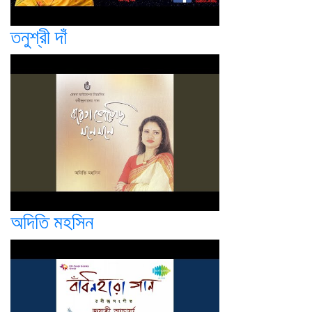
তনুশ্রী দাঁ
অদিতি মহসিন