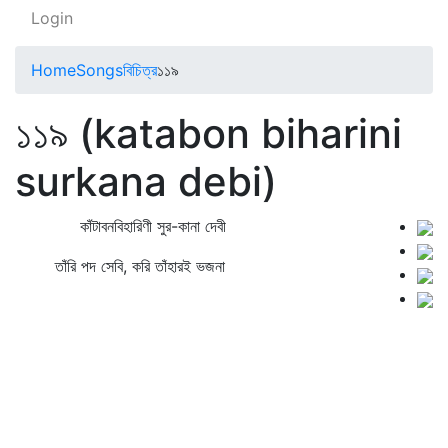
Login
Home
Songs
বিচিত্র
১১৯
১১৯ (katabon biharini
surkana debi)
কাঁটাবনবিহারিণী সুর-কানা দেবী
তাঁরি পদ সেবি, করি তাঁহারই ভজনা