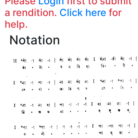
Please
Login
first to submit
a rendition.
Click here
for
help.
Notation