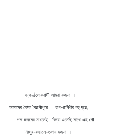
বদ্‌কণ্ঠলোকবাসী আমরা কজনা ॥
আমাদের বৈঠক বৈরাগীপুরে রাগ-রাগিণীর বহু দূরে,
গত জনমের সাধনেই বিদ্যা এনেছি সাথে এই গো
নিঃসুর-রসাতল-তলায় মজনা ॥