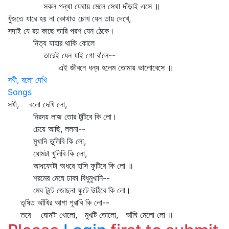
সকল পন্থা যেথায় মেলে সেথা দাঁড়াই এসে ॥
খুঁজতে যারে হয় না কোথাও চোখ যেন তায় দেখে,
সদাই যে রয় কাছে তারি পরশ যেন ঠেকে।
নিত্য যাহার থাকি কোলে
তারেই যেন যাই গো ব'লে--
এই জীবনে ধন্য হলেম তোমায় ভালোবেসে ॥
সখী, বলো দেখি
Songs
সখী, বলো দেখি লো,
নিরদয় লাজ তোর টুটিবে কি লো।
চেয়ে আছি, ললনা--
মুখানি তুলিবি কি লো,
ঘোমটা খুলিবি কি লো,
আধফোটা অধরে হাসি ফুটিবে কি লো ॥
শরমের মেঘে ঢাকা বিধুমুখানি--
মেঘ টুটে জোছনা ফুটে উঠিবে কি লো।
তৃষিত আঁখির আশা পূরাবি কি লো--
তবে ঘোমটা খোলো, মুখটি তোলো, আঁঘি মেলো লো ॥