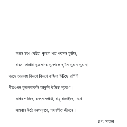
অমল চরণ ঘেরিয়া পুলকে শত শতদল ফুটিল,
বারতা তাহারি দ্যুলোকে ভূলোকে ছুটিল ভুবনে ভুবনে॥
গ্রহে তারকায় কিরণে কিরণে বাজিয়া উঠিছে রাগিণী
গীতগুঞ্জন কূজনকাকলি আকুলি উঠিছে শ্রবণে।
সাগর গাহিছে কল্লোলগাথা, বায়ু বাজাইছে শঙ্খ--
সামগান উঠে বনপল্লবে, মঙ্গলগীত জীবনে॥
রাগ: সাহানা