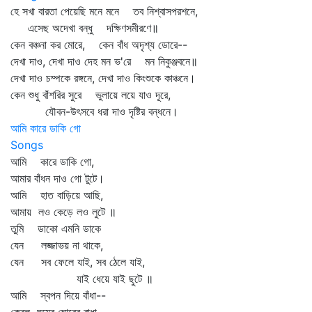
হে সখা বারতা পেয়েছি মনে মনে তব নিশ্বাসপরশনে,
এসেছ অদেখা বন্ধু দক্ষিণসমীরণে॥
কেন বঞ্চনা কর মোরে, কেন বাঁধ অদৃশ্য ডোরে--
দেখা দাও, দেখা দাও দেহ মন ভ'রে মন নিকুঞ্জবনে॥
দেখা দাও চম্পকে রঙ্গনে, দেখা দাও কিংশুকে কাঞ্চনে।
কেন শুধু বাঁশরির সুরে ভুলায়ে লয়ে যাও দূরে,
যৌবন-উৎসবে ধরা দাও দৃষ্টির বন্ধনে।
আমি কারে ডাকি গো
Songs
আমি কারে ডাকি গো,
আমার বাঁধন দাও গো টুটে।
আমি হাত বাড়িয়ে আছি,
আমায় লও কেড়ে লও লুটে ॥
তুমি ডাকো এমনি ডাকে
যেন লজ্জাভয় না থাকে,
যেন সব ফেলে যাই, সব ঠেলে যাই,
যাই ধেয়ে যাই ছুটে ॥
আমি স্বপন দিয়ে বাঁধা--