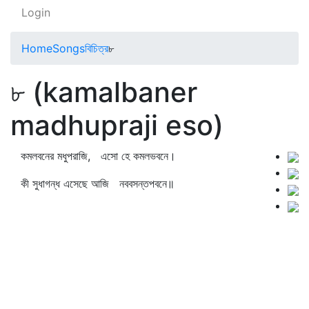
Login
Home
Songs
বিচিত্র
৮
৮ (kamalbaner
madhupraji eso)
কমলবনের মধুপরাজি, এসো হে কমলভবনে।
কী সুধাগন্ধ এসেছে আজি নববসন্তপবনে॥