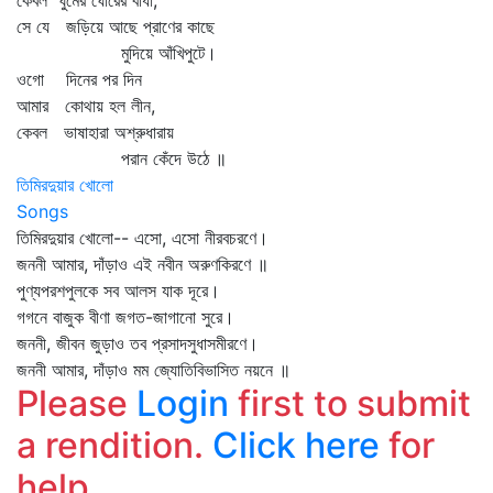
কেবল ঘুমের ঘোরের বাধা,
সে যে জড়িয়ে আছে প্রাণের কাছে
মুদিয়ে আঁখিপুটে।
ওগো দিনের পর দিন
আমার কোথায় হল লীন,
কেবল ভাষাহারা অশ্রুধারায়
পরান কেঁদে উঠে ॥
তিমিরদুয়ার খোলো
Songs
তিমিরদুয়ার খোলো-- এসো, এসো নীরবচরণে।
জননী আমার, দাঁড়াও এই নবীন অরুণকিরণে ॥
পুণ্যপরশপুলকে সব আলস যাক দূরে।
গগনে বাজুক বীণা জগত-জাগানো সুরে।
জননী, জীবন জুড়াও তব প্রসাদসুধাসমীরণে।
জননী আমার, দাঁড়াও মম জ্যোতিবিভাসিত নয়নে ॥
Please
Login
first to submit
a rendition.
Click here
for
help.