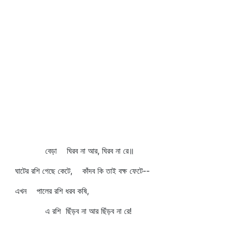
বেড়া ঘিরব না আর, ঘিরব না রে॥
ঘাটের রশি গেছে কেটে, কাঁদব কি তাই বক্ষ ফেটে--
এখন পালের রশি ধরব কষি,
এ রশি ছিঁড়ব না আর ছিঁড়ব না রে!