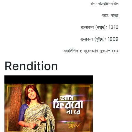
রাগ: খাম্বাজ-বাউল
তাল: দাদরা
রচনাকাল (বঙ্গাব্দ): 1316
রচনাকাল (খৃষ্টাব্দ): 1909
স্বরলিপিকার: সুরেন্দ্রনাথ বন্দ্যোপাধ্যায়
Rendition