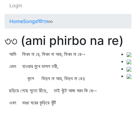
Login
Home
Songs
বিচিত্র
৩৩
৩৩ (ami phirbo na re)
আমি ফিরব না রে, ফিরব না আর, ফিরব না রে--
এমন হাওয়ার মুখে ভাসল তরী,
কূলে ভিড়ব না আর, ভিড়ব না রে॥
ছড়িয়ে গেছে সুতো ছিঁড়ে, তাই খুঁটে আজ মরব কি রে--
এখন ভাঙা ঘরের কুড়িয়ে খুঁটি