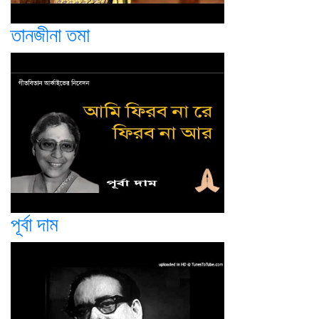
তানজীনা তমা
পূর্বা দাম