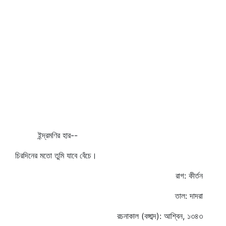
ইন্দ্রমণির হার--
চিরদিনের মতো তুমি যাবে বেঁচে।
রাগ: কীর্তন
তাল: দাদরা
রচনাকাল (বঙ্গাব্দ): আশ্বিন, ১৩৪৩