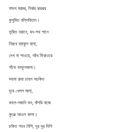
পাদপ মরমর, নির্ঝর ঝরঝর
কুসুমিত বল্লিবিতান।
তৃষিত নয়ানে, বন-পথ পানে
নিরখে ব্যাকুল বালা,
দেখ না পাওয়ে, আঁখ ফিরাওয়ে
গাঁথে বনফুলমালা।
সহসা রাধা চাহল সচকিত
দূরে খেপল মালা,
কহল-সজনি শুন, বাঁশরি বাজে
কুঞ্জে আওল কালা।
চকিত গহন নিশি, দূর দূর দিশি