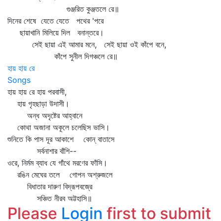
গুঞ্জরিত কুঞ্জতলে রে॥
দিনের শেষে যেতে যেতে পথের 'পরে
ছায়াখানি মিলিয়ে দিল বনান্তরে।
সেই ছায়া এই আমার মনে, সেই ছায়া ওই কাঁপে বনে,
কাঁপে সুনীল দিগঞ্চলে রে॥
হায় হায় রে
Songs
হায় হায় রে হায় পরবাসী,
হায় গৃহছাড়া উদাসী।
অন্ধ অদৃষ্টের আহ্বানে
কোথা অজানা অকূলে চলেছিস ভাসি।
শুনিতে কি পাস দূর আকাশে কোন্‌ বাতাসে
সর্বনাশার বাঁশি--
ওরে, নির্মম ব্যাধ যে গাঁথে মরণের ফাঁসি।
রঙিন মেঘের তলে গোপন অশ্রুজলে
বিধাতার দারুণ বিদ্রূপবজ্রে
সঞ্চিত নীরব অট্টহাসি॥
Please
Login
first to submit