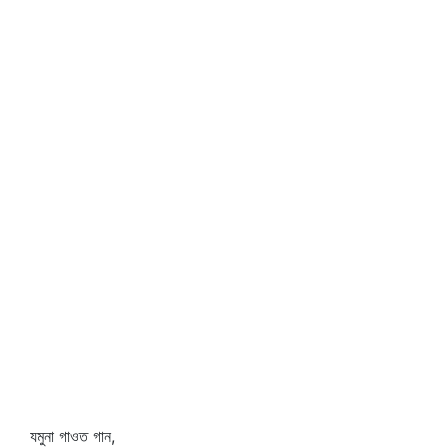
যমুনা গাওত গান,