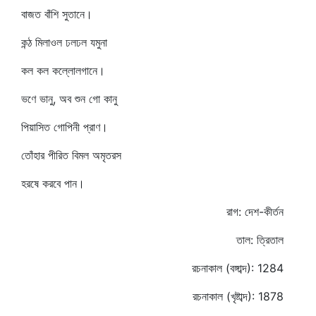
বাজত বাঁশি সুতানে।
কন্ঠ মিলাওল ঢলঢল যমুনা
কল কল কল্লোলগানে।
ভণে ভানু, অব শুন গো কানু
পিয়াসিত গোপিনী প্রাণ।
তোঁহার পীরিত বিমল অমৃতরস
হরষে করবে পান।
রাগ: দেশ-কীর্তন
তাল: ত্রিতাল
রচনাকাল (বঙ্গাব্দ): 1284
রচনাকাল (খৃষ্টাব্দ): 1878