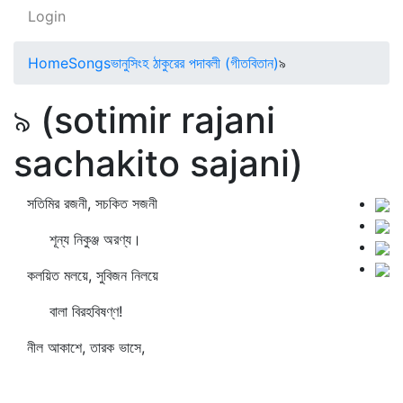
Login
Home
Songs
ভানুসিংহ ঠাকুরের পদাবলী (গীতবিতান)
৯
৯ (sotimir rajani
sachakito sajani)
সতিমির রজনী, সচকিত সজনী
শূন্য নিকুঞ্জ অরণ্য।
কলয়িত মলয়ে, সুবিজন নিলয়ে
বালা বিরহবিষণ্ণ!
নীল আকাশে, তারক ভাসে,