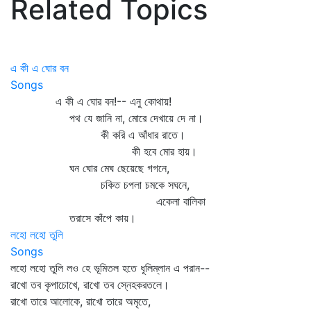
Related Topics
এ কী এ ঘোর বন
Songs
এ কী এ ঘোর বন!-- এনু কোথায়!
পথ যে জানি না, মোরে দেখায়ে দে না।
কী করি এ আঁধার রাতে।
কী হবে মোর হায়।
ঘন ঘোর মেঘ ছেয়েছে গগনে,
চকিত চপলা চমকে সঘনে,
একেলা বালিকা
তরাসে কাঁপে কায়।
লহো লহো তুলি
Songs
লহো লহো তুলি লও হে ভূমিতল হতে ধূলিম্লান এ পরান--
রাখো তব কৃপাচোখে, রাখো তব স্নেহকরতলে।
রাখো তারে আলোকে, রাখো তারে অমৃতে,