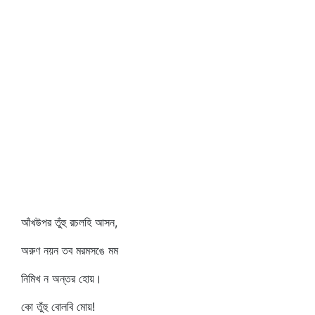
আঁখউপর তুঁহু রচলহি আসন,
অরুণ নয়ন তব মরমসঙে মম
নিমিখ ন অন্তর হোয়।
কো তুঁহু বোলবি মোয়!