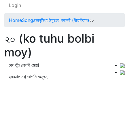
Login
Home
Songs
ভানুসিংহ ঠাকুরের পদাবলী (গীতবিতান)
২০
২০ (ko tuhu bolbi
moy)
কো তুঁহু বোলবি মোয়!
হৃদয়মাহ মঝু জাগসি অনুখন,