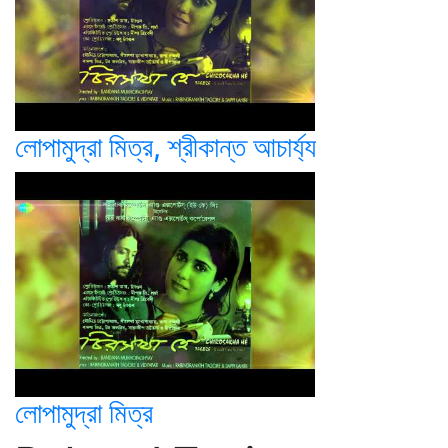
লোপামুদ্রা মিত্র, শ্রীকান্ত আচার্য্য
লোপামুদ্রা মিত্র