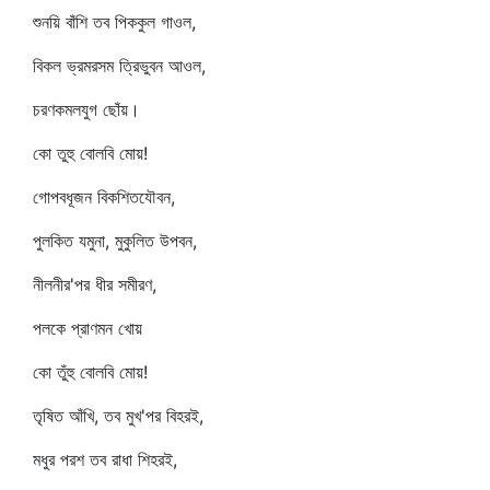
শুনয়ি বাঁশি তব পিককুল গাওল,
বিকল ভ্রমরসম ত্রিভুবন আওল,
চরণকমলযুগ ছোঁয়।
কো তুহু বোলবি মোয়!
গোপবধূজন বিকশিতযৌবন,
পুলকিত যমুনা, মুকুলিত উপবন,
নীলনীর'পর ধীর সমীরণ,
পলকে প্রাণমন খোয়
কো তুঁহু বোলবি মোয়!
তৃষিত আঁখি, তব মুখ'পর বিহরই,
মধুর পরশ তব রাধা শিহরই,