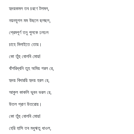
হৃদয়কমল তব চরণে টলমল,
নয়নযুগল মম উছলে ছলছল,
প্রেমপূর্ণ তনু পুলকে ঢলঢল
চাহে মিলাইতে তোয়।
কো তুঁহু বোলবি মোয়!
বাঁশরিধ্বনি তুহ অমিয় গরল রে,
হৃদয় বিদারয়ি হৃদয় হরল রে,
আকুল কাকলি ভুবন ভরল রে,
উতল প্রাণ উতরোয়।
কো তুঁহু বোলবি মোয়!
হেরি হাসি তব মধুঋতু ধাওল,