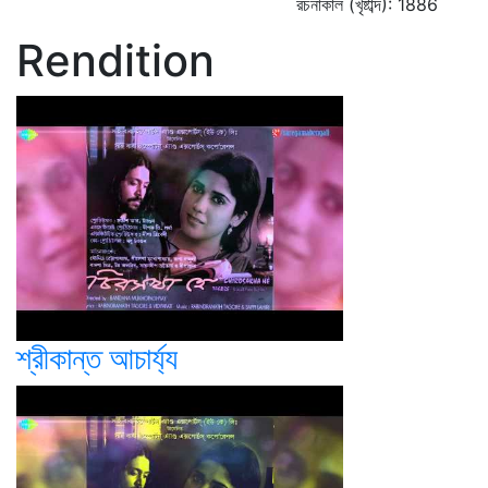
রচনাকাল (খৃষ্টাব্দ): 1886
Rendition
শ্রীকান্ত আচার্য্য