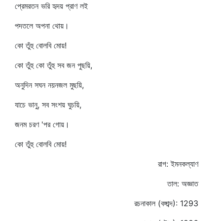
প্রেমরতন ভরি হৃদয় প্রাণ লই
পদতলে অপনা থোয়।
কো তুঁহু বোলবি মোয়!
কো তুঁহু কো তুঁহু সব জন পুছয়ি,
অনুদিন সঘন নয়নজল মুছয়ি,
যাচে ভানু, সব সংশয় ঘুচয়ি,
জনম চরণ 'পর গোয়।
কো তুঁহু বোলবি মোয়!
রাগ: ইমনকল্যাণ
তাল: অজ্ঞাত
রচনাকাল (বঙ্গাব্দ): 1293