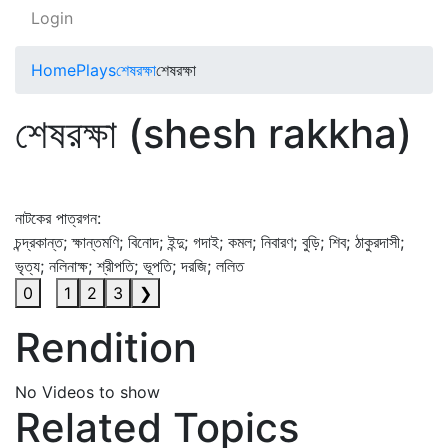
Login
Home
Plays
শেষরক্ষা
শেষরক্ষা
শেষরক্ষা (shesh rakkha)
নাটকের পাত্রগন:
চন্দ্রকান্ত; ক্ষান্তমণি; বিনোদ; ইন্দু; গদাই; কমল; নিবারণ; বুড়ি; শিব; ঠাকুরদাসী;
ভৃত্য; নলিনাক্ষ; শ্রীপতি; ভূপতি; দরজি; ললিত
0
1
2
3
❯
Rendition
No Videos to show
Related Topics