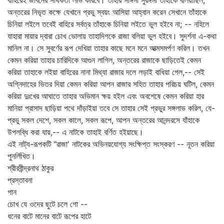
বাহিরেই জীবনের সার্থকতা লাভ করিবে। তাহার সঙ্গিনী সুরঙ্গমা তাহাকে বলিয়াছিল,
অন্তরের নিভৃত কক্ষে যেখানে প্রভু স্বয়ং আসিয়া আহ্বান করেন সেখানে তাঁহাকে
চিনিয়া লইলে তবেই বাহিরে সর্বত্র তাঁহাকে চিনিয়া লইতে ভুল হইবে না; -- নহিলে
যাহারা মায়ার দ্বারা চোখ ভোলায় তাহাদিগকে রাজা বলিয়া ভুল হইবে। সুদর্শনা এ-কথা
মানিল না। সে সুবর্ণের রূপ দেখিয়া তাহার কাছে মনে মনে আত্মসমর্পণ করিল। তখন
কেমন করিয়া তাহার চারিদিকে আগুন লাগিল, অন্তরের রাজাকে ছাড়িতেই কেমন
করিয়া তাহাকে লইয়া বাহিরের নানা মিথ্যা রাজার দলে লড়াই বাধিয়া গেল,-- সেই
অগ্নিদাহের ভিতর দিয়া কেমন করিয়া আপন রাজার সহিত তাহার পরিচয় ঘটিল, কেমন
করিয়া দুঃখের আঘাতে তাহার অভিমান ক্ষয় হইল এবং অবশেষে কেমন করিয়া হার
মানিয়া প্রাসাদ ছাড়িয়া পথে দাঁড়াইয়া তবে সে তাহার সেই প্রভুর সঙ্গলাভ করিল, যে-
প্রভু সকল দেশে, সকল কালে, সকল রূপে, আপন অন্তরের আনন্দরসে যাঁহাকে
উপলব্ধি করা যায়,-- এ নাটকে তাহাই বর্ণিত হইয়াছে।
এই নাট্য-রূপকটি "রাজা' নাটকের অভিনয়যোগ্য সংক্ষিপ্ত সংস্করণ -- নূতন করিয়া
পুনর্লিখিত।
শ্রীরবীন্দ্রনাথ ঠাকুর
প্রস্তাবনা
গান
চোখ যে ওদের ছুটে চলে গো --
ধনের বাটে মানের বাটে রূপের হাটে