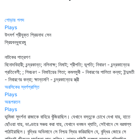
গোড়ায় গলদ
Plays
উৎসর্গ শ্রীযুক্ত প্রিয়নাথ সেন
প্রিয়বন্ধুবরেষু
নাটকের পাত্রগণ
বিনোদবিহারী; চন্দ্রকান্ত; নলিনাক্ষ; নিমাই; শ্রীপতি; ভূপতি; নিবারণ - চন্দ্রকান্তের
প্রতিবেশী; ; শিবচরণ - নিমাইয়ের পিতা; কমলমুখী - নিবারণের পালিতা কন্যা; ইন্দুমতী
- নিবারণের কন্যা; ক্ষান্তমণি - চন্দ্রকান্তের স্ত্রী
অরসিকের স্বর্গপ্রাপ্তি
Plays
অরূপরতন
Plays
ভূমিকা সুদর্শনা রাজাকে বাহিরে খুঁজিয়াছিল। যেখানে বস্তুকে চোখে দেখা যায়, হাতে
ছোঁওয়া যায়, ভাণ্ডারে সঞ্চয় করা যায়, যেখানে ধনজন খ্যাতি, সেইখানে সে বরমাল্য
পাঠাইয়াছিল। বুদ্ধির অভিমানে সে নিশ্চয় স্থির করিয়াছিল যে, বুদ্ধির জোরে সে