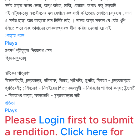
সর্দার উক্ত দলের নেতা; অন্ধ বাউল; মাঝি; কোটাল; অনাথ কলু ইত্যাদি
এই নাট্যকাব্যে নবযৌবনের দল যেখানে কথাবার্তা কহিতেছে সেখানে চন্দ্রহাস , দাদা
ও সর্দার ছাড়া আর কাহারো নাম নির্দিষ্ট নাই । দলের অন্য সকলে যে যেটা খুশি
বলিতে পারে এবং তাহাদের লোকসংখ্যারও সীমা করিয়া দেওয়া হয় নাই
গোড়ায় গলদ
Plays
উৎসর্গ শ্রীযুক্ত প্রিয়নাথ সেন
প্রিয়বন্ধুবরেষু
নাটকের পাত্রগণ
বিনোদবিহারী; চন্দ্রকান্ত; নলিনাক্ষ; নিমাই; শ্রীপতি; ভূপতি; নিবারণ - চন্দ্রকান্তের
প্রতিবেশী; ; শিবচরণ - নিমাইয়ের পিতা; কমলমুখী - নিবারণের পালিতা কন্যা; ইন্দুমতী
- নিবারণের কন্যা; ক্ষান্তমণি - চন্দ্রকান্তের স্ত্রী
পতিতা
Plays
Please
Login
first to submit
a rendition.
Click here
for