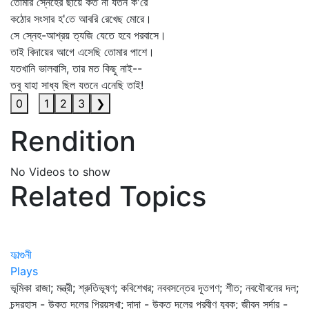
তোমার স্নেহের ছায়ে কত না যতন ক'রে
কঠোর সংসার হ'তে আবরি রেখেছ মোরে।
সে স্নেহ-আশ্রয় ত্যজি যেতে হবে পরবাসে।
তাই বিদায়ের আগে এসেছি তোমার পাশে।
যতখানি ভালবাসি, তার মত কিছু নাই--
তবু যাহা সাধ্য ছিল যতনে এনেছি তাই!
0
1
2
3
❯
Rendition
No Videos to show
Related Topics
ফাল্গুনী
Plays
ভূমিকা রাজা; মন্ত্রী; শ্রুতিভূষণ; কবিশেখর; নববসন্তের দূতগণ; শীত; নবযৌবনের দল;
চন্দ্রহাস - উক্ত দলের প্রিয়সখা; দাদা - উক্ত দলের প্রবীণ যুবক; জীবন সর্দার -