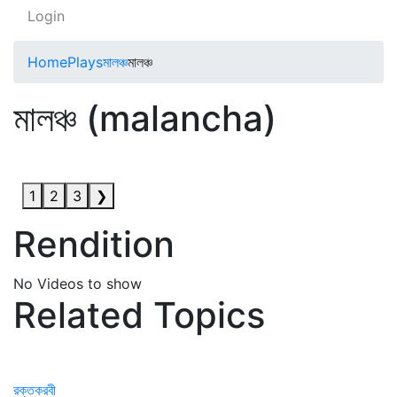
Login
Home
Plays
মালঞ্চ
মালঞ্চ
মালঞ্চ (malancha)
1
2
3
❯
Rendition
No Videos to show
Related Topics
রক্তকরবী