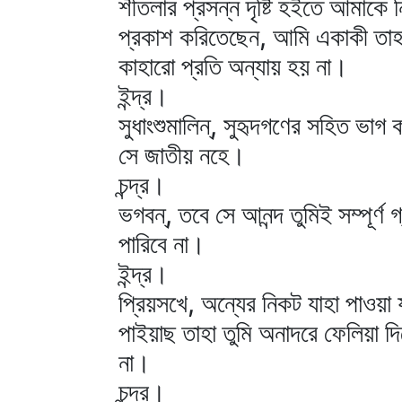
শীতলার প্রসন্ন দৃষ্টি হইতে আমাকে ন
প্রকাশ করিতেছেন, আমি একাকী তাহার
কাহারো প্রতি অন্যায় হয় না।
ইন্দ্র।
সুধাংশুমালিন্‌, সুহৃদগণের সহিত ভাগ
সে জাতীয় নহে।
চন্দ্র।
ভগবন্‌, তবে সে আনন্দ তুমিই সম্পূর্
পারিবে না।
ইন্দ্র।
প্রিয়সখে, অন্যের নিকট যাহা পাওয়া য
পাইয়াছ তাহা তুমি অনাদরে ফেলিয়া দি
না।
চন্দ্র।