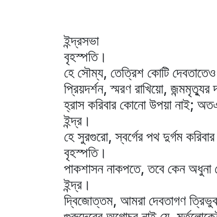
ইন্দ্রসভা
বৃহস্পতি।
হে সৌম্য, তেত্রিশ কোটি দেবতাতেও
প্রিয়দর্শন, স্মরণ রাখিয়ো, জন্মমৃত্য
হ্রাস করিবার কোনো উপয়া নাই; অতএব স
ইন্দ্র।
হে সুরগুরো, স্বর্গের পথ দুর্গম করিবা
বৃহস্পতি।
পাকশাসন নাকপতে, তবে কেন অধুনা 
ইন্দ্র।
দ্বিজোত্তম, আমরা দেবতাগণ ত্রিভুবন
গুরুদেবের অগোচর নাই যে, মর্তলোকেই