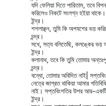
যদি ফেলিয়া দিতে পারিতাম, তবে বিপ
করিলেও নিকটে সংলগ্ন হইয়া থাকে।
ইন্দ্র।
শশলাঞ্ছন, তুমি কি অপযশের ভয় কর
চন্দ্র।
সখে, সত্য বলিতেছি, কলঙ্কের ভয়
ইন্দ্র।
কলানাথ, তবে কি তুমি তোমার অন্তঃপু
চন্দ্র।
বন্ধো, তোমার অবিদিত নাই| সপ্তবিং
নেত্রে জাগ্রত থাকিয়া আমার গতিবিধি
নাই। সপ্তবিংশতির উপর আর-একটি
ইন্দ্র।