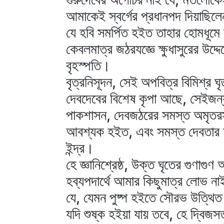
আমাকেই স্বর্গের প্রধানপদ দিয়াছিল
যে হবি সমর্পিত হইত তাহার হোমধূম
কেবলমাত্র জঠরযজ্ঞে ক্ষুধাসুরের উদ
বৃহস্পতি।
বৃত্রনিসূদন, সেই অপবিত্র বিমিশ্র ঘ
দেবদেবের বিশেষ কৃপা আছে, সেইজন্য
পাকশাসন, দেবজঠরের সমস্ত অমৃতরস সু
আবশ্যক হইত, এবং সমস্ত দেবতার 
ইন্দ্র।
হে জ্ঞানিশ্রেষ্ঠ, উক্ত ঘৃতের গুণা
হব্যপদার্থে আমার কিছুমাত্র লোভ ন
যে, যেমন পুষ্প হইতে সৌরভ উত্থিত হ
যদি শুষ্ক হইয়া যায় তবে, হে দ্বিজস