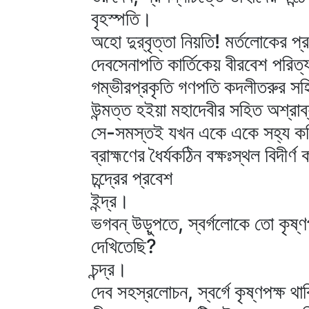
বৃহস্পতি।
অহো দুর্‌বৃত্তা নিয়তি! মর্তলোকের 
দেবসেনাপতি কার্তিকেয় বীরবেশ পরিত্যা
গম্ভীরপ্রকৃতি গণপতি কদলীতরুর সহি
উন্মত্ত হইয়া মহাদেবীর সহিত অশ্রাব
সে-সমস্তই যখন একে একে সহ্য করি
ব্রাহ্মণের ধৈর্যকঠিন বক্ষঃস্থল বিদীর্
চন্দ্রের প্রবেশ
ইন্দ্র।
ভগবন্‌ উড়ুপতে, স্বর্গলোকে তো কৃষ্ণ
দেখিতেছি?
চন্দ্র।
দেব সহস্রলোচন, স্বর্গে কৃষ্ণপক্ষ 