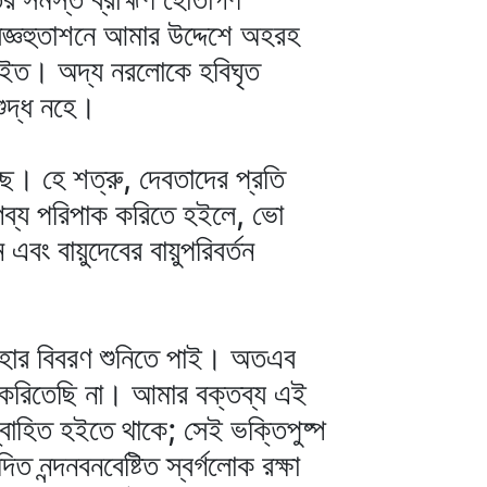
যজ্ঞহুতাশনে আমার উদ্দেশে অহরহ
 হইত। অদ্য নরলোকে হবিঘৃত
শুদ্ধ নহে।
াছে। হে শত্রু, দেবতাদের প্রতি
 গব্য পরিপাক করিতে হইলে, ভো
বং বায়ুদেবের বায়ুপরিবর্তন
 তাহার বিবরণ শুনিতে পাই। অতএব
প করিতেছি না। আমার বক্তব্য এই
্বাহিত হইতে থাকে; সেই ভক্তিপুষ্প
নন্দনবনবেষ্টিত স্বর্গলোক রক্ষা