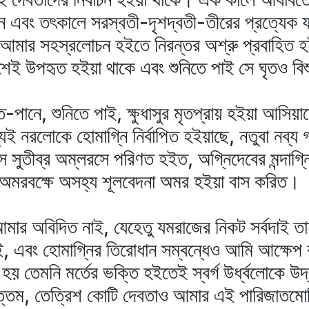
েন এবং তৎকালে সরস্বতী-দৃশদ্বতী-তীরের প্রত্যেক 
ে আমার সহস্রলোচন হইতে নিরন্তর অশ্রু প্রবাহিত
্দেশেই উপহৃত হইয়া থাকে এবং শুনিতে পাই সে ঘৃতও বি
ৃত-পানে, শুনিতে পাই, ক্ষুধাসুর মৃতপ্রায় হইয়া আসিয়
ই নরলোকে হোমাগ্নি নির্বাপিত হইয়াছে, নতুবা নব্য
তীব্র অম্লরসে পরিণত হইত, অগ্নিদেবের মন্দাগ্নি এ
অমরবক্ষে অসহ্য শূলবেদনা অমর হইয়া বাস করিত।
গুণ আমার অবিদিত নাই, যেহেতু যমরাজের নিকট সর্বদাই
াই, এবং হোমাগ্নির তিরোধান সম্বন্ধেও আমি আক্ষে
য় তেমনি মর্তের ভক্তি হইতেই স্বর্গ উর্ধ্বলোকে উদ
ত্তম, তেত্রিশ কোটি দেবতাও আমার এই পারিজাতমোদিত 