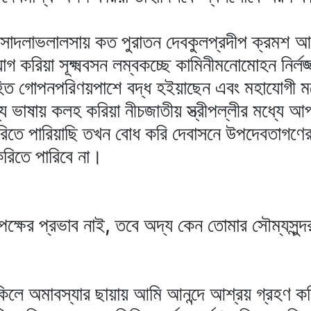
প্রসাদলাভলালসায় কত পুরাতন দেবকুলপ্রদীপ ক্রমশ আপ
গ করিয়া সূক্ষ্মবসন লম্বকচ্ছে কামিনীমনোমোহন নির্লজ্
ত গোপনপরিণয়পাশে বদ্ধ হইয়াছেন এবং মহাযোগী মহেশ
্য ভাষায় কলহ করিয়া নীচজাতীয় স্ত্রীপল্লীর মধ্যে আ
তে পারিয়াছি তখন বোধ করি দেবাসনে উপদেবতাগণের 
ণ করিতে পারিবে না।
পক্ষের প্রভাব নাই, তবে অদ্য কেন তোমার সৌম্যসুন্দর
থাকিলে অমাবস্যার ছায়ায় আমি আনন্দে আশ্রয় গ্রহণ 