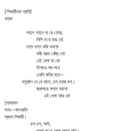
[শিকারীদের প্রতি]
বাহার
গহনে গহনে যা রে তোরা,
নিশি ব'হে যায় যে!
তন্ন তন্ন করি অরণ্য
করী বরাহ খোঁজ্‌ গে!
এই বেলা যা রে!
নিশাচর পশু সবে
এখনি বাহির হবে--
ধনুর্ব্বাণ নে রে হাতে, চল্‌ ত্বরা চল্‌।
জ্বালায়ে মশাল আলো
এই বেলা আয় রে!
[প্রস্থান
অহং--কাওয়ালি
প্রথম শিকারী।
চল চল, ভাই,
ত্বরা ক'রে মোরা আগে যাই।