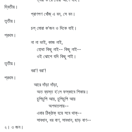
দ্বিতীয়।
প্রাণপণ খোঁজ্‌ এ বন, সে বন।
তৃতীয়।
চল্‌ মোরা ক'জন ও দিকে যাই।
প্রথম।
না না ভাই, কাজ নাই,
হোথা কিছু নাই-- কিছু নাই--
ওই ঝোপে যদি কিছু পাই।
তৃতীয়।
বরা'! বরা'!
প্রথম।
আরে দাঁড়া দাঁড়া,
অত ব্যস্ত হ'লে ফস্কাবে শিকার।
চুপিচুপি আয়, চুপিচুপি আয়
অশথতলায়--
এবার ঠিক্‌ঠাক্‌ হয়ে সবে থাক্‌--
সাবধান, ধর বাণ, সাবধান, ছাড় বাণ--
২। ৩ জন।