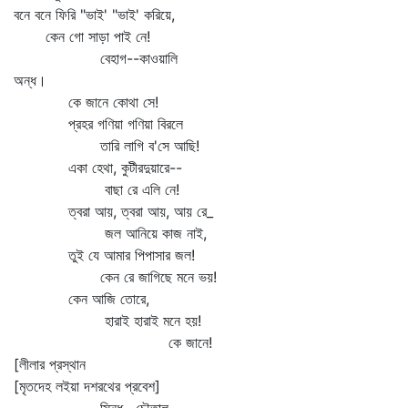
বনে বনে ফিরি "ভাই' "ভাই' করিয়ে,
কেন গো সাড়া পাই নে!
বেহাগ--কাওয়ালি
অন্ধ।
কে জানে কোথা সে!
প্রহর গণিয়া গণিয়া বিরলে
তারি লাগি ব'সে আছি!
একা হেথা, কুটীরদুয়ারে--
বাছা রে এলি নে!
ত্বরা আয়, ত্বরা আয়, আয় রে_
জল আনিয়ে কাজ নাই,
তুই যে আমার পিপাসার জল!
কেন রে জাগিছে মনে ভয়!
কেন আজি তোরে,
হারাই হারাই মনে হয়!
কে জানে!
[লীলার প্রস্থান
[মৃতদেহ লইয়া দশরথের প্রবেশ]