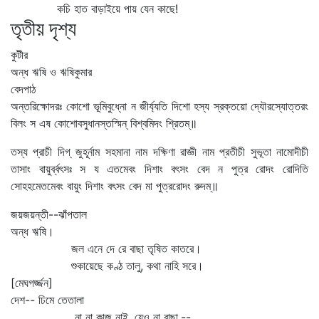
কচি হাত বাড়াইয়ে পায় যেন কাছে!
তৃতীয় দৃশ্য
কুটীর
অন্ধ ঋষি ও ঋষিকুমার
বেদপাঠ
অন্তরিক্ষোদরঃ কোশো ভূমিবুধ্নো ন জীর্য্যতি দিশো হস্য স্রক্তয়ো দ্যৌরস্যোত্তরং
বিলং স এষ কোশোবসুধানস্তস্মিন্‌ বিশ্বমিদং শ্রিতম্‌॥
তস্য প্রাচী দিগ্‌ জুহূর্নাম সহমানা নাম দক্ষিণা রাজ্ঞী নাম প্রতীচী সুভূতা নামোদীচী
তাসাং বায়ুর্ব্বৎসঃ স য এতমেবং দিশাং বৎসং বেদ ন পুত্র রোদং রোদিতি
সোহহমেতমেবং বায়ুং দিশাং বৎসং বেদ মা পুত্ররোদং রুদম্‌॥
জয়জয়ন্তী--ঝাঁপতাল
অন্ধ ঋষি।
জল এনে দে রে বাছা তৃষিত কাতরে।
শুকায়েছে কণ্ঠ তালু, কথা নাহি সরে।
[মেঘগর্জ্জন]
দেশ-- ঢিমে তেতালা
না না কাজ নাই, যেও না বাছা,--