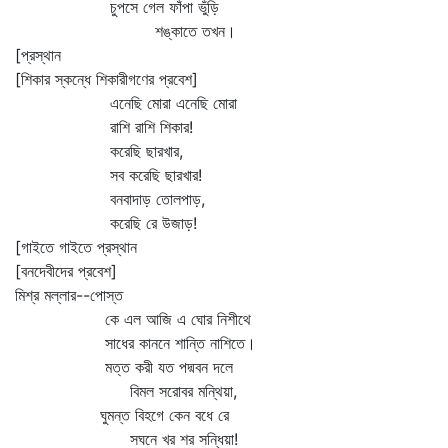
চুপসে গেল ফাঁপা ভুঁড়ি
শঙ্কাতে তখন।
[প্রস্থান
[শিকার স্কন্ধে শিকারীগণের প্রবেশ]
এনেছি মোরা এনেছি মোরা
রাশি রাশি শিকার!
করেছি ছারখার,
সব করেছি ছারখার!
বনবাদাড় তোলপাড়,
করেছি রে উজাড়!
[গাইতে গাইতে প্রস্থান
[বনদেবীদের প্রবেশ]
মিশ্র মল্লার--পোস্ত
কে এল আজি এ ঘোর নিশীথে
সাধের কাননে শান্তি নাশিতে।
মত্ত করী যত পদ্মবন দলে
বিমল সরোবর মন্থিয়া,
ঘুমন্ত বিহগে কেন বধে রে
সঘনে খর শর সন্ধিয়া!