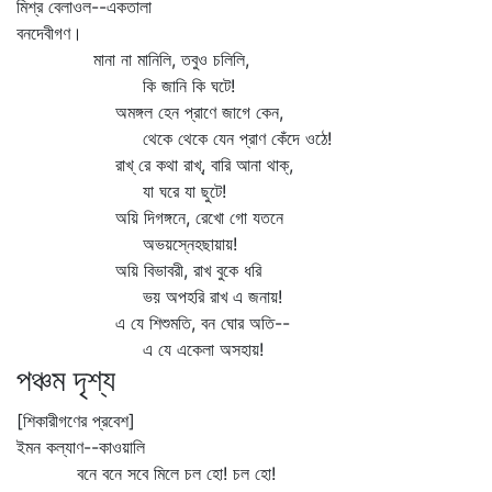
মিশ্র বেলাওল--একতালা
বনদেবীগণ।
মানা না মানিলি, তবুও চলিলি,
কি জানি কি ঘটে!
অমঙ্গল হেন প্রাণে জাগে কেন,
থেকে থেকে যেন প্রাণ কেঁদে ওঠে!
রাখ্‌ রে কথা রাখ্‌, বারি আনা থাক্‌,
যা ঘরে যা ছুটে!
অয়ি দিগঙ্গনে, রেখো গো যতনে
অভয়স্নেহছায়ায়!
অয়ি বিভাবরী, রাখ বুকে ধরি
ভয় অপহরি রাখ এ জনায়!
এ যে শিশুমতি, বন ঘোর অতি--
এ যে একেলা অসহায়!
পঞ্চম দৃশ্য
[শিকারীগণের প্রবেশ]
ইমন কল্যাণ--কাওয়ালি
বনে বনে সবে মিলে চল হো! চল হো!