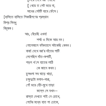
ঢুঁ খেয়ে ত পেট ভরে না,
সাধের পেটটি যাবে ফেঁসে।
[হাসিতে হাসিতে শিকারীগণের প্রস্থান
মিশ্র সিন্ধু
বিদূষক।
আঃ, বেঁচেছি এখন!
শর্ম্মা ও দিকে আর নন।
গোলেমালে ফাঁকতালে সটকেছি কেমন।
বাবা! দেখে বরা'র দাঁতের পাটি
লেগেছিল দাঁত-কপাটি,
পড়ল খ'সে হাতের লাঠি
কে জানে কখন।
চুলগুলা সব ঘাড়ে খাড়া,
চক্ষুদুটো মশাল-পারা,
গোঁ ভরে হেঁট-মুখে তাড়া
কল্লে সে যখন--
রাস্তা দেখতে পাই নে চোখে,
পেটের মধ্যে হাত পা ঢোকে,