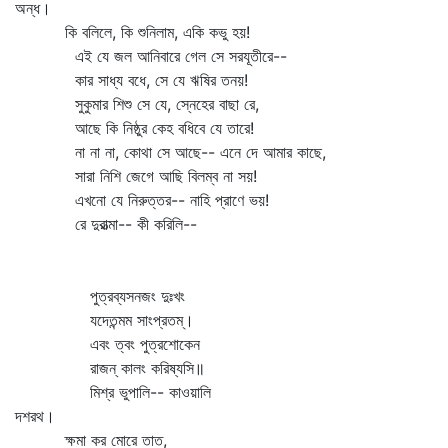
অন্ধ।
কি বলিলে, কি শুনিলাম, একি কভু হয়!
এই যে জল আনিবারে গেল সে সরযূতীরে--
কার সাধ্য বধে, সে যে ঋষির তনয়!
সুকুমার শিশু সে যে, স্নেহের বাছা রে,
আছে কি নিষ্ঠুর কেহ বধিবে যে তারে!
না না না, কোথা সে আছে-- এনে দে আমার কাছে,
সারা নিশি জেগে আছি বিলম্ব না সয়!
এখনো যে নিরুত্তর-- নাহি প্রাণে ভয়!
রে দুরাত্মা-- কী করিলি--
পুত্রব্যসনজং দুঃখং
যদেতন্মম সাংপ্রতম্‌।
এবং ত্বং পুত্রশোকেন
রাজন্‌ কালং করিষ্যসি॥
মিশ্র ভুপালি-- কাওয়ালি
দশরথ।
ক্ষমা কর মোরে তাত,