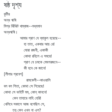
ষষ্ঠ দৃশ্য
কুটীর
অন্ধ ঋষি
মিশ্র ঝিঁঝিট খাম্বাজ--মধ্যমান
অন্ধঋষি।
আমার প্রাণ যে ব্যাকুল হয়েছে--
হা তাত, একবার আয় রে!
ঘোরা রজনী, একাকী
কোথা রহিলে এ সময়ে!
প্রাণ যে চমকে মেঘগরজনে--
কী হবে কে জানে!
[লীলার প্রবেশ]
রামকেলী--কাওয়ালি
বল বল পিতা, কোথা সে গিয়েছে!
কোথা সে ভাইটি মম, কোন্‌ কাননে!
কেন তাহারে নাহি হেরি!
খেলিবে সকালে আজ বলেছিল সে,
তবু কেন এখন না এল?