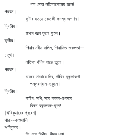
গাব মোরা লতিকাদোলায় দুলে!
প্রথম।
ফুটাব যতনে কেতকী কদম্ব অগণন।
দ্বিতীয়।
মাখাব বরণ ফুলে ফুলে।
তৃতীয়।
পিয়াব নবীন সলিল, পিয়াসিত তরুলতা--
চতুর্থ।
লতিকা বাঁধিব গাছে তুলে।
প্রথম।
বনেরে সাজায়ে দিব, গাঁথিব মুকুতাকণা
পল্লবশ্যাম-দুকূলে।
দ্বিতীয়।
নাচিব, সখি, সবে নবঘন-উৎসবে
বিকচ বকুলতরু-মূলে!
[ঋষিকুমারের প্রবেশ]
গারা--কাওয়ালি
ঋষিকুমার।
কি ঘোর নিশীথ, নীরব ধরা!