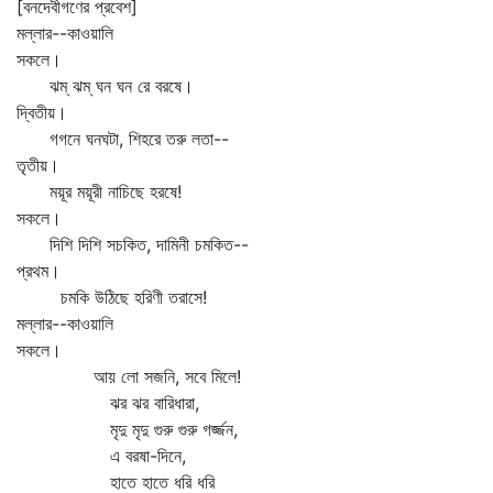
[বনদেবীগণের প্রবেশ]
মল্লার--কাওয়ালি
সকলে।
ঝম্‌ ঝম্‌ ঘন ঘন রে বরষে।
দ্বিতীয়।
গগনে ঘনঘটা, শিহরে তরু লতা--
তৃতীয়।
ময়ূর ময়ূরী নাচিছে হরষে!
সকলে।
দিশি দিশি সচকিত, দামিনী চমকিত--
প্রথম।
চমকি উঠিছে হরিণী তরাসে!
মল্লার--কাওয়ালি
সকলে।
আয় লো সজনি, সবে মিলে!
ঝর ঝর বারিধারা,
মৃদু মৃদু গুরু গুরু গর্জ্জন,
এ বরষা-দিনে,
হাতে হাতে ধরি ধরি