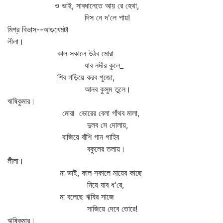
ও ভাই, সাবধানেতে আয় রে হেথা,
দিস নে দ'লে পায়!
মিশ্র বিভাস--আড়খেমটা
লীলা।
কাল সকালে উঠব মোরা
যাব নদীর কূলে_
শিব গড়িয়ে করব পুজো,
আনব কুসুম তুলে।
ঋষিকুমার।
মোরা ভোরের বেলা গাঁথব মালা,
দুলব সে দোলায়,
বাজিয়ে বাঁশি গান গাহিব
বকুলের তলায়।
লীলা।
না ভাই, কাল সকালে মায়ের কাছে
নিয়ে যাব ধ'রে,
মা বলেছে ঋষির সাজে
সাজিয়ে দেবে তোরে!
ঋষিকুমার।