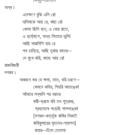
সিন্ধু--চৌতাল
অন্ধ।
এতক্ষণে বুঝি এলি রে!
হৃদিমাঝে আয় রে, বাছা রে!
কোথা ছিলি বনে, এ ঘোর রাতে,
এ দুর্য্যোগে, অন্ধ পিতারে ভুলি!
আছি সারানিশি হায় রে
পথ চাহিয়ে, আছি তৃষায় কাতর--
দে মুখে বারি, কাছে আয় রে!
রাজবিজয়ী
দশরথ।
অজ্ঞানে কর হে ক্ষমা, তাত, ধরি চরণে--
কেমনে কহিব, শিহরি আতঙ্কে!
আঁধারে সন্ধানি শর খরতর
করী-ভ্রমে বধি তব পুত্রবর,
গ্রহদোষে পড়েছি পাপপঙ্কে!
[দশরথ-কর্ত্তৃক ঋষির নিকটে
ঋষিকুমারের মৃতদেহ-স্থাপন]
বাহার--ঢিমে তেতালা