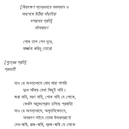
[কিয়ৎক্ষণ স্তব্ধভাবে অবস্থান ও
অবশেষে উঠিয়া দাঁড়াইয়া
দশরথের প্রতি]
নটনারায়ণ
শোক তাপ গেল দূরে,
মার্জ্জনা করিনু তোরে!
[পুত্রের প্রতি]
প্রভাতী
যাও রে অনন্তধামে মোহ মায়া পাশরি
দুঃখ আঁধার যেথা কিছুই নাহি।
জরা নাহি, মরণ নাহি, শোক নাহি যে লোকে,
কেবলি আনন্দস্রোত চলিছে প্রবাহি!
যাও রে অনন্তধামে, অমৃতনিকেতনে,
অমরগণ লইবে তোমা উদারপ্রাণে!
দেব-ঋষি, রাজ-ঋষি, ব্রহ্ম-ঋষি যে লোকে