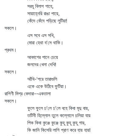
সরযূ বিলাপ গাহে,
সায়াহ্নেরি রাঙা পায়ে,
কেঁদে কেঁদে পড়িছে লুটিয়া!
সকলে।
এস সবে এস সখি,
মোরা হেথা ব'সে থাকি।
প্রথম।
আকাশের পানে চেয়ে
জলদের খেলা দেখি!
সকলে।
আঁখি-'পরে তারাগুলি
একে একে উঠিবে ফুটিয়া।
রাগিণী মিশ্র কেদারা--একতালা
সকলে।
ফুলে ফুলে ঢ'লে ঢ'লে বহে কিবা মৃদু বায়,
তটিনী হিল্লোল তুলে কল্লোলে চলিয়া যায়
পিক কিবা কুঞ্জে কুঞ্জে কুহূ কুহূ কুহূ গায়,
কি জানি কিসেরি লাগি প্রাণ করে হায় হায়!