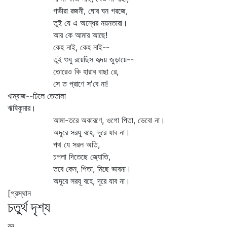
গভীরা রজনী, ঘোর ঘন গরজে,
তুই যে এ অন্ধের নয়নতারা।
আর কে আমার আছে!
কেহ নাই, কেহ নাই--
তুই শুধু রয়েছিস হৃদয় জুড়ায়ে--
তোরেও কি হারাব বাছা রে,
সে ত প্রাণে স'বে না!
খাম্বাজ--ঢিলে তেতালা
ঋষিকুমার।
আমা-তরে অকারণে, ওগো পিতা, ভেবো না।
অদূরে সরযূ বহে, দূরে যাব না।
পথ যে সরল অতি,
চপলা দিতেছে জ্যোতি,
তবে কেন, পিতা, মিছে ভাবনা।
অদূরে সরযূ বহে, দূরে যাব না।
[প্রস্থান
চতুর্থ দৃশ্য
বন