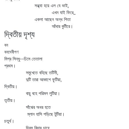
সন্ধ্যা হয়ে এল যে ভাই,
এখন যাই ফিরে_
একলা আছেন অন্ধ পিতা
আঁধার কুটীরে।
দ্বিতীয় দৃশ্য
বন
বনদেবীগণ
মিশ্র সিন্ধু--ঢিমে তেতালা
প্রথম।
সমুখেতে বহিছে তটিনী,
দুটি তারা আকাশে ফুটিয়া,
দ্বিতীয়।
বায়ু বহে পরিমল লুটিয়া।
তৃতীয়।
সাঁঝের অধর হতে
ম্লান হাসি পড়িছে টুটিয়া।
চতুর্থ।
দিবস বিদায় চাহে,