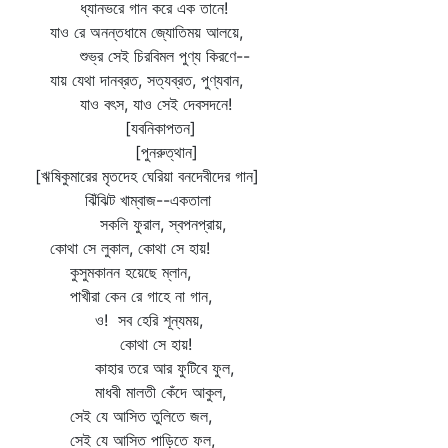
ধ্যানভরে গান করে এক তানে!
যাও রে অনন্তধামে জ্যোতিময় আলয়ে,
শুভ্র সেই চিরবিমল পুণ্য কিরণে--
যায় যেথা দানব্রত, সত্যব্রত, পুণ্যবান,
যাও বৎস, যাও সেই দেবসদনে!
[যবনিকাপতন]
[পুনরুত্থান]
[ঋষিকুমারের মৃতদেহ ঘেরিয়া বনদেবীদের গান]
ঝিঁঝিট খাম্বাজ--একতালা
সকলি ফুরাল, স্বপনপ্রায়,
কোথা সে লুকাল, কোথা সে হায়!
কুসুমকানন হয়েছে ম্লান,
পাখীরা কেন রে গাহে না গান,
ও! সব হেরি শূন্যময়,
কোথা সে হায়!
কাহার তরে আর ফুটিবে ফুল,
মাধবী মালতী কেঁদে আকুল,
সেই যে আসিত তুলিতে জল,
সেই যে আসিত পাড়িতে ফল,