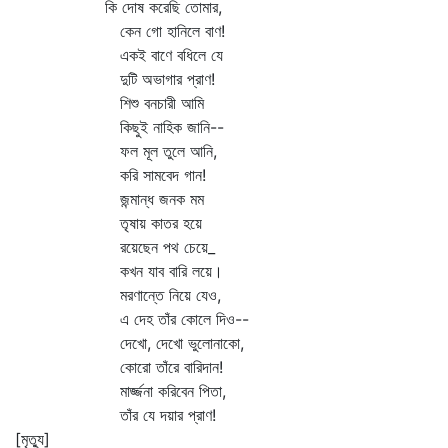
কি দোষ করেছি তোমার,
কেন গো হানিলে বাণ!
একই বাণে বধিলে যে
দুটি অভাগার প্রাণ!
শিশু বনচারী আমি
কিছুই নাহিক জানি--
ফল মূল তুলে আনি,
করি সামবেদ গান!
জন্মান্ধ জনক মম
তৃষায় কাতর হয়ে
রয়েছেন পথ চেয়ে_
কখন যাব বারি লয়ে।
মরণান্তে নিয়ে যেও,
এ দেহ তাঁর কোলে দিও--
দেখো, দেখো ভুলোনাকো,
কোরো তাঁরে বারিদান!
মার্জ্জনা করিবেন পিতা,
তাঁর যে দয়ার প্রাণ!
[মৃত্যু]