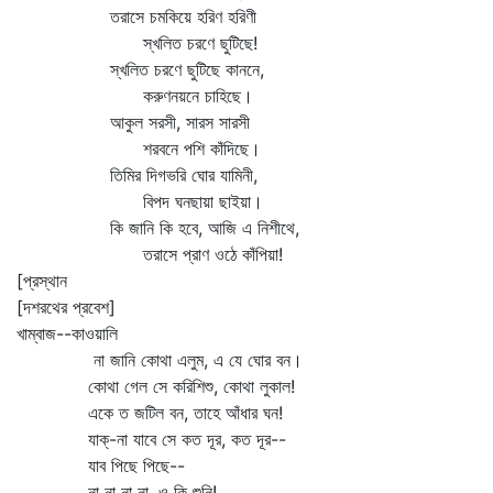
তরাসে চমকিয়ে হরিণ হরিণী
স্খলিত চরণে ছুটিছে!
স্খলিত চরণে ছুটিছে কাননে,
করুণনয়নে চাহিছে।
আকুল সরসী, সারস সারসী
শরবনে পশি কাঁদিছে।
তিমির দিগভরি ঘোর যামিনী,
বিপদ ঘনছায়া ছাইয়া।
কি জানি কি হবে, আজি এ নিশীথে,
তরাসে প্রাণ ওঠে কাঁপিয়া!
[প্রস্থান
[দশরথের প্রবেশ]
খাম্বাজ--কাওয়ালি
না জানি কোথা এলুম, এ যে ঘোর বন।
কোথা গেল সে করিশিশু, কোথা লুকাল!
একে ত জটিল বন, তাহে আঁধার ঘন!
যাক্‌-না যাবে সে কত দূর, কত দূর--
যাব পিছে পিছে--
না না না না, ও কি শুনি!