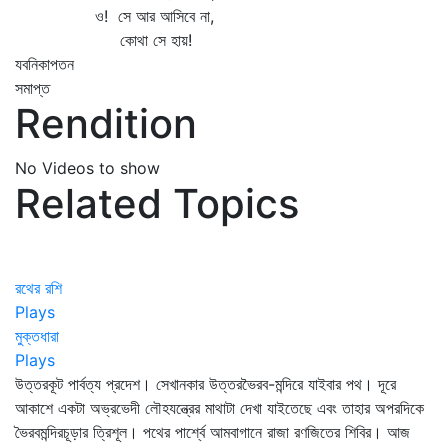
ও! সে আর আসিবে না,
কোথা সে হায়!
যবনিকাপতন
সমাপ্ত
Rendition
No Videos to show
Related Topics
রথের রশি
Plays
মুক্তধারা
Plays
উত্তরকূট পার্বত্য প্রদেশ। সেখানকার উত্তরভৈরব-মন্দিরে যাইবার পথ। দূরে
আকাশে একটা অভ্রভেদী লৌহযন্ত্রের মাথাটা দেখা যাইতেছে এবং তাহার অপরদিকে
ভৈরবমন্দিরচূড়ার ত্রিশূল। পথের পার্শ্বে আমবাগানে রাজা রণজিতের শিবির। আজ