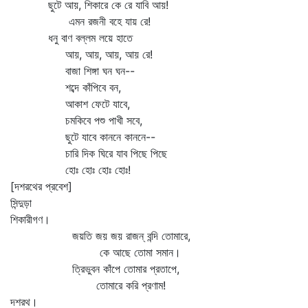
ছুটে আয়, শিকারে কে রে যাবি আয়!
এমন রজনী বহে যায় রে!
ধনু বাণ বল্লম লয়ে হাতে
আয়, আয়, আয়, আয় রে!
বাজা শিঙ্গা ঘন ঘন--
শব্দে কাঁপিবে বন,
আকাশ ফেটে যাবে,
চমকিবে পশু পাখী সবে,
ছুটে যাবে কাননে কাননে--
চারি দিক ঘিরে যাব পিছে পিছে
হোঃ হোঃ হোঃ হোঃ!
[দশরথের প্রবেশ]
সিন্দুড়া
শিকারীগণ।
জয়তি জয় জয় রাজন্‌ বন্দি তোমারে,
কে আছে তোমা সমান।
ত্রিভুবন কাঁপে তোমার প্রতাপে,
তোমারে করি প্রণাম!
দশরথ।