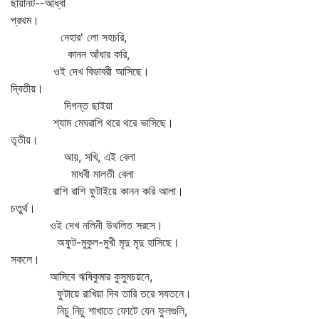
ছায়ানট--আধ্বা
প্রথম।
নেহার' লো সহচরি,
কানন আঁধার করি,
ওই দেখ বিভাবরী আসিছে।
দ্বিতীয়।
দিগন্ত ছাইয়া
শ্যাম মেঘরাশি থরে থরে ভাসিছে।
তৃতীয়।
আয়, সখি, এই বেলা
মাধবী মালতী বেলা
রাশি রাশি ফুটাইয়ে কানন করি আলা।
চতুর্থ।
ওই দেখ নলিনী উথলিত সরসে।
অফুট-মুকুল-মুখী মৃদু মৃদু হাসিছে।
সকলে।
আসিবে ঋষিকুমার কুসুমচয়নে,
ফুটায়ে রাখিয়া দিব তারি তরে সযতনে।
নিচু নিচু শাখাতে ফোটে যেন ফুলগুলি,