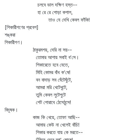
চলবে ভাল দক্ষিণ হস্ত--
হা রে রে পোড়া কপাল,
তাও যে দেখি কেবল ফাঁকি!
[শিকারীগণের প্রবেশ]
শঙ্করা
শিকারীগণ।
ঠাকুরমশয়, দেরি না সয়--
তোমার আশায় সবাই ব'সে।
শিকারেতে হবে যেতে,
মিহি কোমর বাঁধ ক'ষে!
বন বাদাড় সব ঘেঁটেঘুঁটে,
আমরা মরি খেটেখুটে,
তুমি কেবল লুটেপুটে
পেট পোরাবে ঠেসেঠুসে!
বিদূষক।
কাজ কি খেয়ে, তোফা আছি--
আমায় কেউ না খেলেই বাঁচি!
শিকার করতে যায় কে মরতে--
ঢুঁসিয়ে দেবে বরা' মোষে!