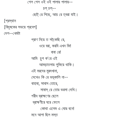
গেল গেল ওই ওই পালায় পালায়--
চল্‌ চল্‌--
ছোট্‌ রে পিছে, আয় রে ত্বরা যাই।
[প্রস্থান
[বিদূষকের সভয়ে প্রবেশ]
দেশ--খেমটা
প্রাণ নিয়ে ত সট্‌কেছি রে,
ওরে বরা, করবি এখন কি!
বাবা রে!
আমি চুপ ক'রে এই
আমড়াতলায় লুকিয়ে থাকি।
এই মরদের মুরদখানা,
দেখেও কি রে ভড়্‌কালি না--
বাহাবা, সাবাস তোরে,
সাবাস্‌ রে তোর ভরসা দেখি।
গরীব ব্রাহ্মণের ছেলে
ব্রাহ্মণীরে ঘরে ফেলে
কোথা এলেম এ ঘোর বনে!
মনে আশা ছিল মস্ত