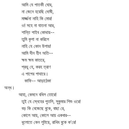
আমি যে পাতকী ঘোর,
না জেনে হয়েছি দোষী,
মার্জ্জনা নাহি কি মোর!
ও! সহে না যাতনা আর,
শান্তি পাইব কোথায়--
তুমি কৃপা না করিলে
নাহি যে কোন উপায়!
আমি দীন হীন অতি--
ক্ষম ক্ষম কাতরে,
প্রভু হে, করহ ত্রাণ
এ পাপের পাথারে।
কাফি-- আড়াঠেকা
অন্ধ।
আহা, কেমনে বধিল তোরে!
তুই যে স্নেহের পুতলি, সুকুমার শিশু ওরে!
বড় কি বেজেছে বুকে, বাছা রে,
কোলে আয়, কোলে আয় একবার--
ধূলোতে কেন লুটায়ে, রাখিব বুকে ক'রে!