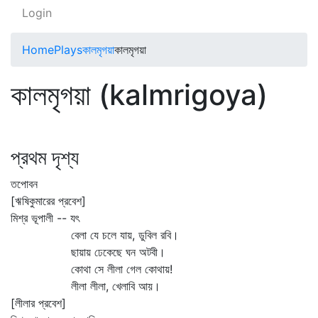
Login
Home
Plays
কালমৃগয়া
কালমৃগয়া
কালমৃগয়া (kalmrigoya)
প্রথম দৃশ্য
তপোবন
[ঋষিকুমারের প্রবেশ]
মিশ্র ভূপালী -- যৎ
বেলা যে চলে যায়, ডুবিল রবি।
ছায়ায় ঢেকেছে ঘন অটবী।
কোথা সে লীলা গেল কোথায়!
লীলা লীলা, খেলাবি আয়।
[লীলার প্রবেশ]