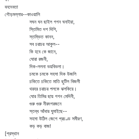
বনদেবতা
গৌড়মল্লার--কাওয়ালি
সঘন ঘন ছাইল গগন ঘনাইয়া,
স্তিমিত দশ দিশি,
স্তম্ভিত কানন,
সব চরাচর আকুল--
কি হবে কে জানে,
ঘোরা রজনী,
দিক-ললনা ভয়বিভলা।
চমকে চমকে সহসা দিক উজলি
চকিতে চকিতে মাতি ছুটিল বিজলী
থরহর চরাচর পলকে ঝলকিয়ে।
ঘোর তিমির ছায় গগন মেদিনী,
গুরু গুরু নীরদগরজনে
স্তব্ধ আঁধার ঘুমাইছে--
সহসা উঠিল জেগে প্রচণ্ড সমীরণ,
কড় কড় বাজ!
[প্রস্থান