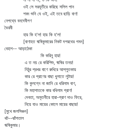
ওই সে সরযূতীরে করিছে সলিল পান
শবদ শুনি যে ওই, এই তবে ছাড়ি বাণ!
নেপথ্যে বনদেবীগণ
ভৈরবী
হায় কি হ'ল! হায় কি হ'ল!
[বাণাহত ঋষিকুমারের নিকট দশরথের গমন]
বেহাগ-- আড়াঠেকা
কি করিনু হায়!
এ ত নয় রে করিশিশু, ঋষির তনয়!
নিঠুর প্রখর বাণে রুধিরে আপ্লুতকায়
কার রে প্রাণের বাছা ধুলাতে লুটায়!
কি কুলগ্নে না জানি রে ধরিলাম বাণ,
কি মহাপাতকে কার বধিলাম প্রাণ!
দেবতা, অমৃতনীরে হারা-প্রাণ দাও ফিরে,
নিয়ে যাও মায়ের কোলে মায়ের বাছায়!
[মুখে জলসিঞ্চন]
খট--ঝাঁপতাল
ঋষিকুমার।