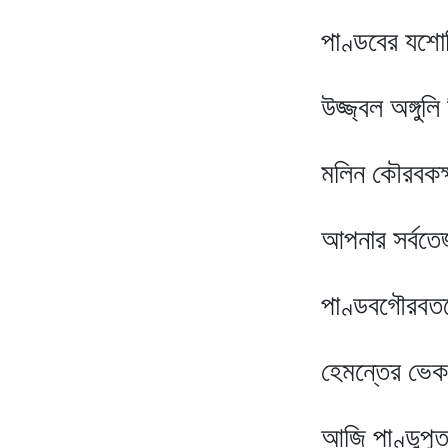
পাণ্ডবের যশোবিম্ব-প্
উজ্জ্বল অঙ্গুলি দিয়া 
মলিন কৌরবকক্ষ। সুখে
আপনার সর্বতেজ করি ন
পাণ্ডবগৌরবতলে স্নিগ্
হেমন্তের ভেক যথা জ
আজি পাণ্ডুপুত্রগণে 