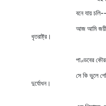
বনে যায় চলি-- আজ আম
আজ আমি জয়ী
ধৃতরাষ্ট্র।
ধিক্‌ তোর ভ্র
পাণ্ডবের কৌরবের এ
সে কি ভুলে গেল
দুর্যোধন।
ভুলিতে পারি ন