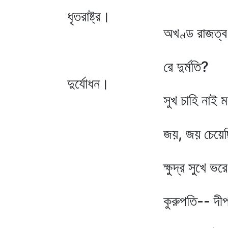
ধৃতরাষ্ট্র।
অখণ্ড রাজত্ব জিনি 
রে দুর্মতি?
দুর্যোধন।
সুখ চাহি নাই মহা
জয়, জয় চেয়েছিনু, 
ক্ষুদ্র সুখে ভরে নাকো ক্
কুরুপতি-- দীপ্তজ্বালা 