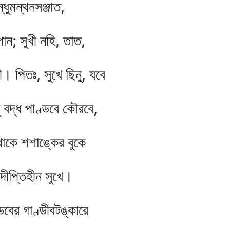
থনসঞ্জাত,
খী নহি, তাত,
সুখে ছিনু, যবে
াণ্ডবে কৌরবে,
াঙ্কের বুকে
িহীন সুখে।
ণ্ডীবটঙ্কারে