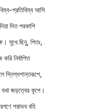
রতিবিম্ব আসি
দিত পরকাশি
 ছিনু, পিতঃ,
ির্বাপিত
ধশান্তরূপে,
ড়ত্বের কূপে।
পরাভব বহি