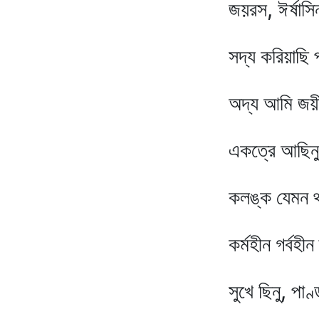
জয়রস, ঈর্ষাসিন্ধুমন্
সদ্য করিয়াছি পান; সু
অদ্য আমি জয়ী। পিতঃ, 
একত্রে আছিনু বদ্ধ প
কলঙ্ক যেমন থাকে শশ
কর্মহীন গর্বহীন দীপ্ত
সুখে ছিনু, পাণ্ডবের গা