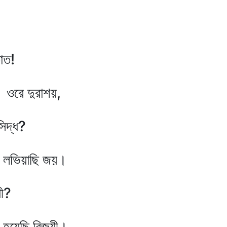
ত!
াশয়,
্ধ?
 জয়।
?
জয়ী।