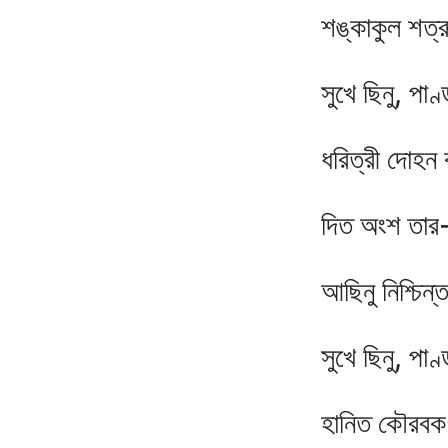
শঙ্কাকুল শত্রুদল আস
সুখে ছিনু, পাণ্ডবেরা 
ধরিত্রী দোহন করি' ভ্র
দিত অংশ তার-- নিত্য
আছিনু নিশ্চিন্তচিত্ত
সুখে ছিনু, পাণ্ডবের 
হানিত কৌরবকর্ণ প্রত