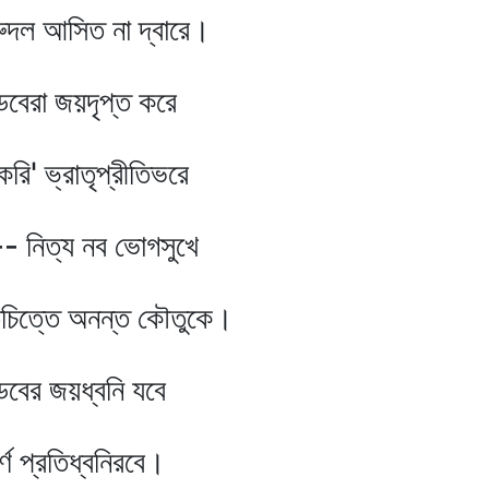
িত না দ্বারে।
জয়দৃপ্ত করে
াতৃপ্রীতিভরে
 নব ভোগসুখে
ে অনন্ত কৌতুকে।
জয়ধ্বনি যবে
িধ্বনিরবে।