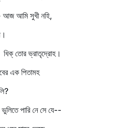
ি সুখী নহি,
।
াতৃদ্রোহ।
ক পিতামহ
ি?
ে সে যে--