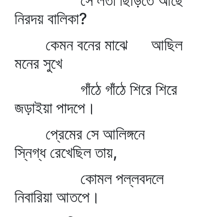
সে লতা ছিঁড়িতে আছে
নিরদয় বালিকা?
কেমন বনের মাঝে আছিল
মনের সুখে
গাঁঠে গাঁঠে শিরে শিরে
জড়াইয়া পাদপে।
প্রেমের সে আলিঙ্গনে
স্নিগ্ধ রেখেছিল তায়,
কোমল পল্লবদলে
নিবারিয়া আতপে।