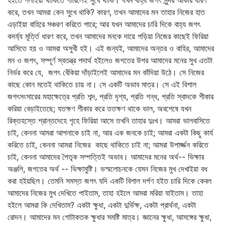
হইতে পলাইয়া থাকিতে পারিলেই সুখে থাকি। যখন বাহ্য জগৎ সুন্দর আকার ধারণ
করে, তখন আমরা কেন সুখে থাকি? কারণ, তখন আমাদের মন তাহার নিজের হাত
এড়াইয়া বাহিরে সঞ্চরণ করিতে পারে; আর যখন আমাদের চারি দিকে বাহ্য জগৎ
কদর্য্য মূর্ত্তি ধারণ করে, তখন আমাদের মনকে দায়ে পড়িয়া নিজের কাছেই ফিরিয়া
আসিতে হয় ও আমরা অসুখী হই। এই জন্যই, আমাদের অন্তর ও বাহির, আমাদের
মন ও জগৎ, সম্পূর্ণ স্বতন্ত্র পদার্থ হইলেও জগতের উপর আমাদের মনের সুখ এতটা
নির্ভর করে যে, জগৎ বেঁকিয়া দাঁড়াইলেই আমাদের মন কাঁদিয়া উঠে। সে নিজের
কাছে কোন মতেই থাকিতে চায় না। সে একটি অভাব মাত্র। সে এই বিশাল
জগৎসংসারের মহাক্ষেত্রে প্রতি শব্দ, প্রতি দৃশ্য, প্রতি গন্ধ, প্রতি স্বাদকে শীকার
করিয়া বেড়াইতেছে; যতক্ষণ শীকার করে ততক্ষণ থাকে ভাল, অবশেষে যখন
রিক্তহস্তে শ্রান্তদেহে গৃহে ফিরিয়া আসে তখনি তাহার দুঃখ। আমরা ভালবাসিতে
চাই, কেননা আমরা আপনাকে চাই না, আর এক জনকে চাই; আমরা একটা কিছু কার্য
করিতে চাই, কেননা আমরা নিজের কাছে থাকিতে চাই না; আমরা উপার্জ্জন করিতে
চাই, কেননা আমাদের পৈতৃক সম্পত্তিই অভাব। আমাদের মনের অর্থ-- ভিক্ষার
অঞ্জলি, জগতের অর্থ -- ভিক্ষামুষ্টি। ভস্মলোচনকে যেমন নিজের মুখ দেখাইয়া বধ
করা হইয়ছিল। তেমনি সমস্ত জগৎ যদি একটি বিশাল দর্পণ হইত চারি দিকে কেবল
আমাদের নিজের মুখ দেখিতে পাইতাম, তাহা হইলে আমরা মরিয়া যাইতাম। তাহা
হইলে আমরা কি দেখিতাম? একটা ক্ষুধা, একটা দুর্ভিক্ষ, একটা প্রার্থনা, একটা
রোদন। আমাদের মন গোটাকতক ক্ষুধার সমষ্টি মাত্র। জ্ঞানের ক্ষুধা, আসঙ্গের ক্ষুধা,