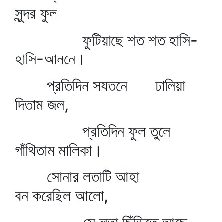
সুন্দর ফুল
ফুটিয়াছে শত শত হাসি-
হাসি-আননে।
প্রতিদিন সযতনে ঢালিয়া
দিতাম জল,
প্রতিদিন ফুল তুলে
গাঁথিতাম মালিকা।
সোনার লতাটি আহা
বন করেছিল আলো,