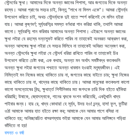
সৌন্দর্যের ক্ষুধা। আমাদের দিকে অনন্ত জ্ঞানের পিপাসা, আর জগতের দিকে অনন্ত
রহস্য। আমরা প্রাণের সহচর চাই, কিন্তু "লাখে না মিলল একে"। আমরা সৌন্দর্য্য
উপভোগ করিতে চাই, অথচ সৌন্দর্য্যকে দুই হাতে স্পর্শ করিলেই সে মলিন হইয়া
যায়। আমরা কৃষ্ণবর্ণ; সূর্য্যরশ্মির সমস্ত বর্ণধারা পান করিয়া থাকি, তথাপি আমরা
কালো। সূর্য্যরশ্মি পান করিবার আমাদের অনন্ত পিপাসা। এইরূপে অনন্ত জ্ঞানের
ক্ষুধা লইয়া যে রহস্যে দন্তস্ফুট করিতে পারিব না তাহাকেই অনবরত আক্রমণ করা,
অনন্ত আসঙ্গের ক্ষুধা লইয়া যে সহচর মিলিবে না তাহাকেই অবিরত অন্বেষণ করা,
অনন্ত সৌন্দর্যের ক্ষুধা লইয়া যে সৌন্দর্য ধরিয়া রাখিতে পারিব না তাহাকেই চির
উপভোগ করিতে চেষ্টা করা, এক কথায়, অনন্ত মন অর্থাৎ সমষ্টিবদ্ধ কতকগুলি
অনন্ত ক্ষুধা লইয়া জগতের পশ্চাতে অনন্ত ধাবমান হওয়াই মনুষ্যজীবন। এই
নিমিত্তই মন নিজের কাছে থাকিতে চায় না, জগতের কাছে যাইতে চায়; ক্ষুধা নিজের
কাছে থাকিতে চায় না, খাদ্যের কাছে থাকিতে চায়। আমরা মানুষেরা কতকগুলা কালো
কালো অসন্তোষের বিন্দু, ক্ষুধার্ত্ত পিপীলিকার মত জগৎকে চারি দিক হইতে ছাঁকিয়া
ধরিয়াছি; উষাকে, জ্যোৎস্নাকে, গানের শব্দকে দংশন করিতেছি, একটুখানি খাদ্য
পাইবার জন্য। হায় রে, খাদ্য কোথায়! হে সূর্য্য, উদয় হও! চন্দ্র, হাস! ফুল, ফুটিয়া
ওঠ! আমাকে আমার হাত হইতে রক্ষা কর; আমাকে যেন আমার পাশে বসিয়া না
থাকিতে হয়; অনিচ্ছারচিত বাসরশয্যায় শুইয়া আমাকে যেন আমার আলিঙ্গনে পড়িয়া
কাঁদিতে না হয়!
বসন্ত ও বর্ষা