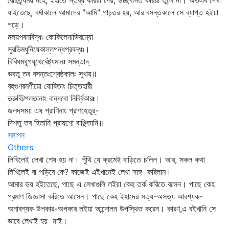
বৈচিত্র্যময় নহে; ইহাতে স্তব্ধ করিয়া দেয়, উচ্ছ্বসিত করিয়া তুলে না। অতএব দেখা
যাইতেছে, বর্ষাকালে আমাদের "আমি" গাঢ়তর হয়, আর বসন্তকালে সে ব্যাপ্ত হইয়া
পড়ে।
মলয়পবনবিদ্ধঃ কোকিলেনাভিরম্যো
সুরভিমধুনিষেকাল্লগন্ধপ্রবন্ধঃ।
বিবিধমধূপযূথৈর্বেষ্ট্যমানঃ সমন্তাদ্‌
ভবতু তব বসন্তঃশ্রেষ্ঠকালঃ সুখায়॥
বহুগুণরমণীয়ো যোষিতাং চিত্তহারী
তরুবিটপলতানাং বান্ধবো নির্ব্বিকারঃ।
জলদসময় এষ প্রাণিনাং প্রাণহেতুর্‌-
দিশতু তব হিতানি প্রায়শো বাঞ্ছিতানি॥
সমাপন
Others
লিখিলেই লেখা শেষ হয় না। পুঁথি যে ক্রমেই বাড়িতে চলিল। আর, সকল কথা
লিখিলেই বা পড়িবে কে? কাজেই এইখানেই লেখা সাঙ্গ করিলাম।
আমার ভয় হইতেছে, পাছে এ লেখাগুলি লইয়া কেহ তর্ক করিতে বসেন। পাছে কেহ
প্রমাণ জিজ্ঞাসা করিতে আসেন। পাছে কেহ ইহাদের সত্য-অসত্য আবশ্যক-
অনাবশ্যক উপকার-অপকার লইয়া আন্দোলন উপস্থিত করেন। কারণ,এ বইখানি সে
ভাবে লেখাই হয় নাই।