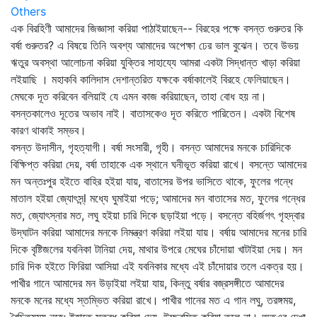
Others
এক বিরহিণী আমাদের জিজ্ঞাসা করিয়া পাঠাইয়াছেন-- বিরহের পক্ষে বসন্ত গুরুতর কি
বর্ষা গুরুতর? এ বিষয়ে তিনি অবশ্য আমাদের অপেক্ষা ঢের ভাল বুঝেন। তবে উভয়
ঋতুর অবস্থা আলোচনা করিয়া যুক্তির সাহায্যে আমরা একটা সিদ্ধান্ত খাড়া করিয়া
লইয়াছি । মহাকবি কালিদাস দেশান্তরিত যক্ষকে বর্ষাকালেই বিরহে ফেলিয়াছেন।
মেঘকে দূত করিবেন বলিয়াই যে এমন কাজ করিয়াছেন, তাহা বোধ হয় না।
বসন্তকালেও দূতের অভাব নাই। বাতাসকেও দূত করিতে পারিতেন। একটা বিশেষ
কারণ থাকাই সম্ভব।
বসন্ত উদাসীন, গৃহত্যাগী। বর্ষা সংসারী, গৃহী। বসন্ত আমাদের মনকে চারিদিকে
বিক্ষিপ্ত করিয়া দেয়, বর্ষা তাহাকে এক স্থানে ঘনীভূত করিয়া রাখে। বসন্তে আমাদের
মন অন্তঃপুর হইতে বাহির হইয়া যায়, বাতাসের উপর ভাসিতে থাকে, ফুলের গন্ধে
মাতাল হইয়া জ্যোৎস্ন্‌l মধ্যে ঘুমাইয়া পড়ে; আমাদের মন বাতাসের মত, ফুলের গন্ধের
মত, জ্যোৎস্নার মত, লঘু হইয়া চারি দিকে ছড়াইয়া পড়ে। বসন্তে বহির্জগৎ গৃহদ্বার
উদ্‌ঘাটন করিয়া আমাদের মনকে নিমন্ত্রণ করিয়া লইয়া যায়। বর্ষায় আমাদের মনের চারি
দিকে বৃষ্টিজলের যবনিকা টানিয়া দেয়, মাথার উপরে মেঘের চাঁদোয়া খাটাইয়া দেয়। মন
চারি দিক হইতে ফিরিয়া আসিয়া এই যবনিকার মধ্যে এই চাঁদোয়ার তলে একত্র হয়।
পাখীর গানে আমাদের মন উড়াইয়া লইয়া যায়, কিন্তু বর্ষার বজ্রসঙ্গীতে আমাদের
মনকে মনের মধ্যে স্তম্ভিত করিয়া রাখে। পাখীর গানের মত এ গান লঘু, তরঙ্গময়,