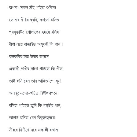
কল্পনা! সকল ঠাঁই পাইত শুনিতে
তোমার বীণার ধ্বনি, কখনো শুনিত
প্রস্ফুটিত গোলাপের হৃদয়ে বসিয়া
বীণা লয়ে বাজাইছ অস্ফুট কি গান।
কনককিরণময় উষার জলদে
একাকী পাখীর সাথে গাইতে কি গীত
তাই শুনি যেন তার ভাঙ্গিত গো ঘুম!
অনন্ত-তারা-খচিত নিশীথগগনে
বসিয়া গাইতে তুমি কি গম্ভীর গান,
তাহাই শুনিয়া যেন বিহ্বলহৃদয়ে
নীরবে নিশীথে যবে একাকী রাখাল