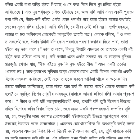
বলিয়া একটি কথা বাহির হইয়া গিয়াছে ও সে কথা দিনে দিনে খুব চলিত হইয়া
আসিতেছে। এত দূর পর্য্যন্ত চলিত হইয়াছে যে, আজ যদি আমি এমন একটা পুরাতন
কথা বলি যে, নীরব-কবি বলিয়া একটা কোন পদার্থই নাই তাহা হইলে আমার কথাটাই
লোকের নূতন বলিয়া ঠেকে। আমি বলি কি, যে নীরব সেই কবি নয়। দুর্ভাগ্যক্রমে,
আমার যা মত অধিকাংশ লোকেরই আন্তরিক তাহাই মত। লোকে বলিবে, " ও কথা
ত সকলেই বলে, উহার উল্টাটা যদি কোন প্রকারে প্রমাণ করাইয়া দিতে পার', তাহা
হইলে বড় ভাল লাগে।" ভাল ত লাগে, কিন্তু বিষয়টা এমনতর যে তাহাতে একটা বই
দুইটা কথা উঠিতে পারে না। কবি কথাটা এমন একটা সমস্যা নয় যে তাহাতে বুদ্ধির
মারপ্যাঁচ খেলান যায়, "বীজ হইতে বৃক্ষ কি বৃক্ষ হইতে বীজ " এমন একটা তর্কের
খেলেনা নয়। ভাবপ্রকাশের সুবিধার জন্য লোকসাধারণে একটি বিশেষ পদার্থের একটি
বিশেষ নামকরণ করিয়াছে, সেই নামে তাহাকে সকলে ডাকিয়া থাকে ও অনেক দিন
হইতে ডাকিয়া আসিতেছে, তাহা লইয়া আর তর্ক কি হইতে পারে? লোকে কাহাকে কবি
বলে? যে ব্যক্তি বিশেষ শ্রেণীর ভাবসমূহ (যাহাকে আমরা কবিতা বলি) ভাষায় প্রকাশ
করে। * নীরব ও কবি দুটি অন্যোন্যবিরোধী কথা, তথাপি যদি তুমি বিশেষণ নীরবের
সহিত বিশেষ্য কবির বিবাহ দিতে চাও, তবে এমন একটি পরস্পরধ্বংসী দম্পতির সৃষ্টি
হয়, যে, শুভদৃষ্টির সময় পরস্পর চোখোচোখি হইবামাত্রেই উভয়ে প্রাণত্যাগ করে।
উভয়েই উভয়ের পক্ষে ভস্মলোচন। এমনতর চোখোচোখিকে কি অশুভদৃষ্টি বলাই সঙ্গত
নয়, অতএব এমনতর বিবাহ কি না দিলেই নয়? এমন হয় বটে, যে, তুমি যাহাকে কবি
বল আমি তাহাকে কবি বলি না; এই যুক্তির উপর নির্ভর করিয়া তুমি বলিতে পার বটে,