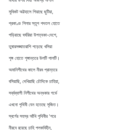
মাথার উপর দিয়া অজস্র অশনি
সুবিকট অট্টহাসে গিয়াছে ছুটিয়া,
প্রকাণ্ড শিলার স্তূপ পদতল হোতে
পড়িয়াছে ঘর্ঘরিয়া উপত্যকা-দেশে,
তুষারসঙ্ঘাতরাশি পড়েছে খসিয়া
শৃঙ্গ হোতে শৃঙ্গান্তরে উলটি পালটি।
অমানিশীথের কালে নীরব প্রান্তরে
বসিয়াছি, দেখিয়াছি চৌদিকে চাহিয়া,
সর্ব্বব্যাপী নিশীথের অন্ধকার গর্ভে
এখনো পৃথিবী যেন হতেছে সৃজিত।
স্বর্গের সহস্র আঁখি পৃথিবীর 'পরে
নীরবে রয়েছে চাহি পলকবিহীন,