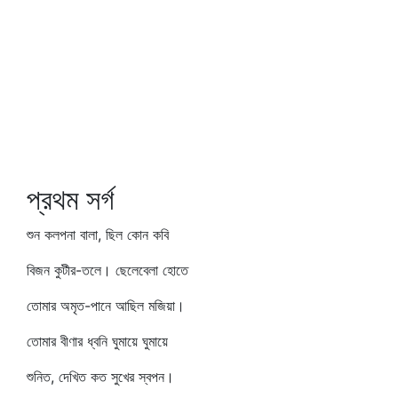
প্রথম সর্গ
শুন কলপনা বালা, ছিল কোন কবি
বিজন কুটীর-তলে। ছেলেবেলা হোতে
তোমার অমৃত-পানে আছিল মজিয়া।
তোমার বীণার ধ্বনি ঘুমায়ে ঘুমায়ে
শুনিত, দেখিত কত সুখের স্বপন।