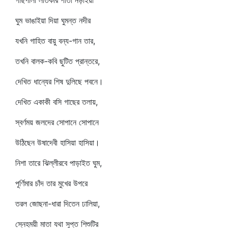
গাছপালা লতিকার পাতা নড়াইয়া
ঘুম ভাঙাইয়া দিয়া ঘুমন্ত নদীর
যখনি গাহিত বায়ু বন্য-গান তার,
তখনি বালক-কবি ছুটিত প্রান্তরে,
দেখিত ধান্যের শিষ দুলিছে পবনে।
দেখিত একাকী বসি গাছের তলায়,
স্বর্ণময় জলদের সোপানে সোপানে
উঠিছেন উষাদেবী হাসিয়া হাসিয়া।
নিশা তারে ঝিল্লীরবে পাড়াইত ঘুম,
পূর্ণিমার চাঁদ তার মুখের উপরে
তরল জোছনা-ধারা দিতেন ঢালিয়া,
স্নেহময়ী মাতা যথা সুপ্ত শিশুটির