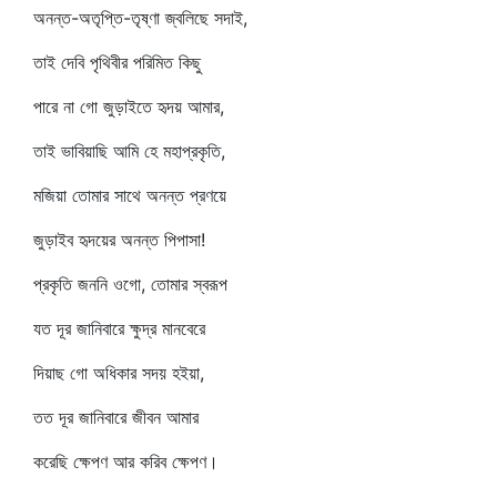
অনন্ত-অতৃপ্তি-তৃষ্ণা জ্বলিছে সদাই,
তাই দেবি পৃথিবীর পরিমিত কিছু
পারে না গো জুড়াইতে হৃদয় আমার,
তাই ভাবিয়াছি আমি হে মহাপ্রকৃতি,
মজিয়া তোমার সাথে অনন্ত প্রণয়ে
জুড়াইব হৃদয়ের অনন্ত পিপাসা!
প্রকৃতি জননি ওগো, তোমার স্বরূপ
যত দূর জানিবারে ক্ষুদ্র মানবেরে
দিয়াছ গো অধিকার সদয় হইয়া,
তত দূর জানিবারে জীবন আমার
করেছি ক্ষেপণ আর করিব ক্ষেপণ।