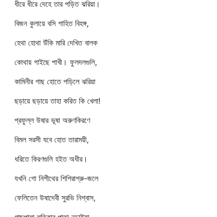
ধীরে ধীরে দেহে তার পড়িত ঝরিয়া।
বিজন কুলায়ে বসি গাহিত বিহঙ্গ,
হেথা হোথা উঁকি মারি দেখিত বালক
কোথায় গাইছে পাখী। ফুলদলগুলি,
কামিনীর গাছ হোতে পড়িলে ঝরিয়া
ছড়ায়ে ছড়ায়ে তাহা করিত কি খেলা!
প্রফুল্ল উষার ভূষা অরুণকিরণে
বিমল সরসী যবে হোত তারাময়ী,
ধরিতে কিরণগুলি হইত অধীর।
যখনি গো নিশীথের শিশিরাশ্রু-জলে
ফেলিতেন উষাদেবী সুরভি নিশ্বাস,