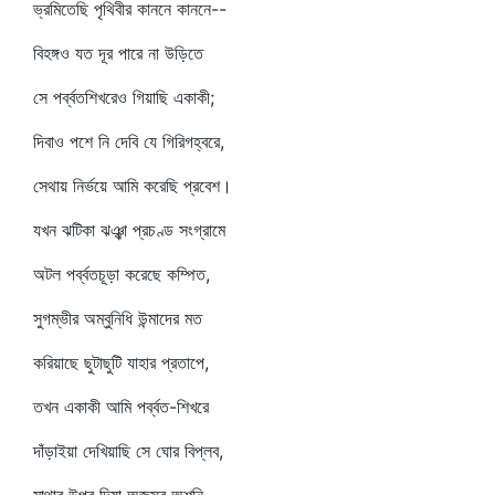
ভ্রমিতেছি পৃথিবীর কাননে কাননে--
বিহঙ্গও যত দূর পারে না উড়িতে
সে পর্ব্বতশিখরেও গিয়াছি একাকী;
দিবাও পশে নি দেবি যে গিরিগহ্বরে,
সেথায় নির্ভয়ে আমি করেছি প্রবেশ।
যখন ঝটিকা ঝঞ্ঝা প্রচণ্ড সংগ্রামে
অটল পর্ব্বতচূড়া করেছে কম্পিত,
সুগম্ভীর অম্বুনিধি উন্মাদের মত
করিয়াছে ছুটাছুটি যাহার প্রতাপে,
তখন একাকী আমি পর্ব্বত-শিখরে
দাঁড়াইয়া দেখিয়াছি সে ঘোর বিপ্লব,