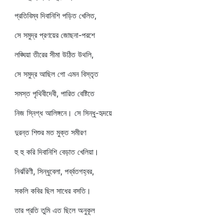
প্রতিবিম্ব দিবানিশি পড়িত খেলিত,
সে সমুদ্র প্রণয়ের জোছনা-পরশে
লঙ্ঘিয়া তীরের সীমা উঠিত উথলি,
সে সমুদ্র আছিল গো এমন বিস্তৃত
সমস্ত পৃথিবীদেবী, পারিত বেষ্টিতে
নিজ স্নিগ্ধ আলিঙ্গনে। সে সিন্ধু-হৃদয়ে
দুরন্ত শিশুর মত মুক্ত সমীরণ
হু হু করি দিবানিশি বেড়াত খেলিয়া।
নির্ঝরিণী, সিন্ধুবেলা, পর্ব্বতগহ্বর,
সকলি কবির ছিল সাধের বসতি।
তার প্রতি তুমি এত ছিলে অনুকূল