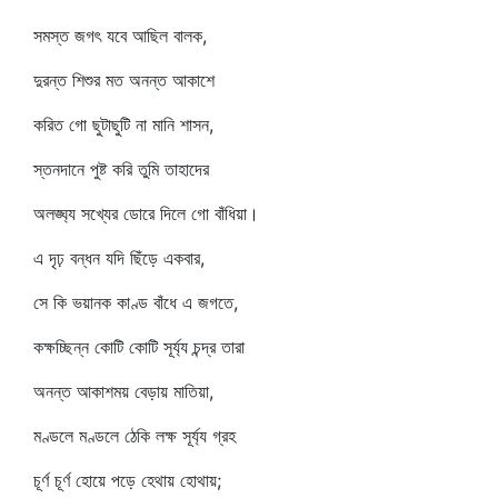
সমস্ত জগৎ যবে আছিল বালক,
দুরন্ত শিশুর মত অনন্ত আকাশে
করিত গো ছুটাছুটি না মানি শাসন,
স্তনদানে পুষ্ট করি তুমি তাহাদের
অলঙ্ঘ্য সখ্যের ডোরে দিলে গো বাঁধিয়া।
এ দৃঢ় বন্ধন যদি ছিঁড়ে একবার,
সে কি ভয়ানক কাণ্ড বাঁধে এ জগতে,
কক্ষচ্ছিন্ন কোটি কোটি সূর্য্য চন্দ্র তারা
অনন্ত আকাশময় বেড়ায় মাতিয়া,
মণ্ডলে মণ্ডলে ঠেকি লক্ষ সূর্য্য গ্রহ
চূর্ণ চূর্ণ হোয়ে পড়ে হেথায় হোথায়;