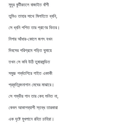
সুদূর কুটীরতলে বাজাইত বাঁশী
তুমিও তাহার সাথে মিলাইতে ধ্বনি,
সে ধ্বনি পশিত তার প্রাণের ভিতর।
নিশার আঁধার-কোলে জগৎ যখন
দিবসের পরিশ্রমে পড়িত ঘুমায়ে
তখন সে কবি উঠি তুষারমন্ডিত
সমুচ্চ পর্ব্বতশিরে গাইত একাকী
প্রকৃতিবন্দনাগান মেঘের মাঝারে।
সে গম্ভীর গান তার কেহ শুনিত না,
কেবল আকাশব্যাপী স্তব্ধ তারকারা
এক দৃষ্টে মুখপানে রহিত চাহিয়া।