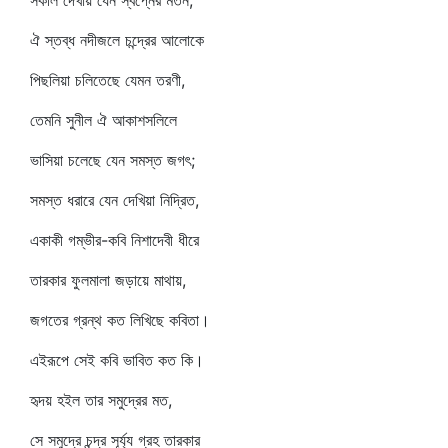
সকলি দেখায় যেন স্বপ্নের মতন;
ঐ স্তব্ধ নদীজলে চন্দ্রের আলোকে
পিছলিয়া চলিতেছে যেমন তরণী,
তেমনি সুনীল ঐ আকাশসলিলে
ভাসিয়া চলেছে যেন সমস্ত জগৎ;
সমস্ত ধরারে যেন দেখিয়া নিদ্রিত,
একাকী গম্ভীর-কবি নিশাদেবী ধীরে
তারকার ফুলমালা জড়ায়ে মাথায়,
জগতের গ্রন্থ কত লিখিছে কবিতা।
এইরূপে সেই কবি ভাবিত কত কি।
হৃদয় হইল তার সমুদ্রের মত,
সে সমুদ্রে চন্দ্র সূর্য্য গ্রহ তারকার