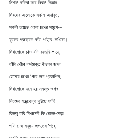
নিশাই কবিতা আর দিবাই বিজ্ঞান।
দিবসের আলোকে সকলি অনাবৃত,
সকলি রয়েছে খোলা চখের সমুখে--
ফুলের প্রত্যেক কাঁটা পাইবে দেখিতে।
দিবালোকে চাও যদি বনভূমি-পানে,
কাঁটা খোঁচা কর্দ্দমাক্ত বীভৎস জঙ্গল
তোমার চখের 'পরে হবে প্রকাশিত;
দিবালোকে মনে হয় সমস্ত জগৎ
নিয়মের যন্ত্রচক্রে ঘুরিছে ঘর্ঘরি।
কিন্তু কবি নিশাদেবী কি মোহন-মন্ত্র
পড়ি দেয় সমুদয় জগতের 'পরে,