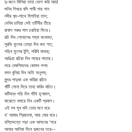
দু-জনে মিলিয়া তাহা ভোগ করি আয়!
শুনিব শিখরে বসি পাখী গায় গান
নদীর শব্দ-সাথে মিশাইয়া তান;
দেখিব চাহিয়া সেই তটিনীর তীরে
রাখাল গরুর পাল চরাইয়া ফিরে।
রচি দিব গোলাপের শয্যা মনোমত,
সুরভি ফুলের তোড়া দিব কত শত;
গড়িব ফুলের টুপি, পরিবি মাথায়;
আঙিয়া রচিয়া দিব গাছের পাতায়।
লয়ে মেষশিশুদের কোমল পশম
বসন বুনিয়া দিব অতি অনুপম;
সুন্দর পাদুকা এক করিয়া রচিত
খাঁটি সোনা দিয়ে তাহা করিব খচিত।
কটিবন্ধ গড়ি দিব গাঁথি তৃণজাল,
মাঝেতে বসায়ে দিব একটি প্রবাল।
এই সব সুখ যদি তোর মনে ধরে
হ' আমার প্রিয়তমা, আয় মোর ঘরে।
হস্তিদন্তে গড়া এক আসনের 'পরে
আহার আনিয়া দিবে দুজনের তরে--