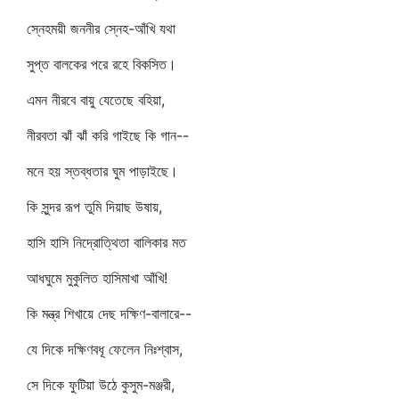
স্নেহময়ী জননীর স্নেহ-আঁখি যথা
সুপ্ত বালকের পরে রহে বিকসিত।
এমন নীরবে বায়ু যেতেছে বহিয়া,
নীরবতা ঝাঁ ঝাঁ করি গাইছে কি গান--
মনে হয় স্তব্ধতার ঘুম পাড়াইছে।
কি সুন্দর রূপ তুমি দিয়াছ উষায়,
হাসি হাসি নিদ্রোত্থিতা বালিকার মত
আধঘুমে মুকুলিত হাসিমাখা আঁখি!
কি মন্ত্র শিখায়ে দেছ দক্ষিণ-বালারে--
যে দিকে দক্ষিণবধূ ফেলেন নিঃশ্বাস,
সে দিকে ফুটিয়া উঠে কুসুম-মঞ্জরী,