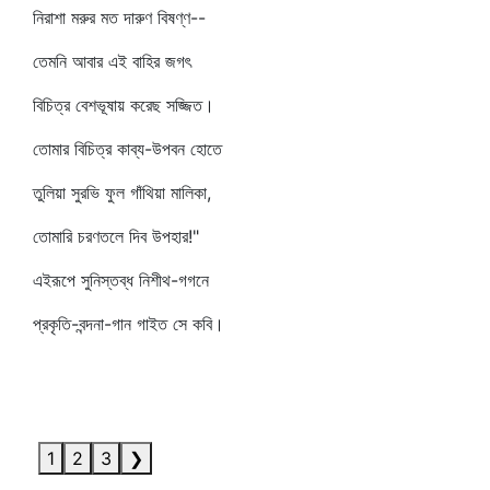
নিরাশা মরুর মত দারুণ বিষণ্ণ--
তেমনি আবার এই বাহির জগৎ
বিচিত্র বেশভূষায় করেছ সজ্জিত।
তোমার বিচিত্র কাব্য-উপবন হোতে
তুলিয়া সুরভি ফুল গাঁথিয়া মালিকা,
তোমারি চরণতলে দিব উপহার!"
এইরূপে সুনিস্তব্ধ নিশীথ-গগনে
প্রকৃতি-বন্দনা-গান গাইত সে কবি।
1
2
3
❯