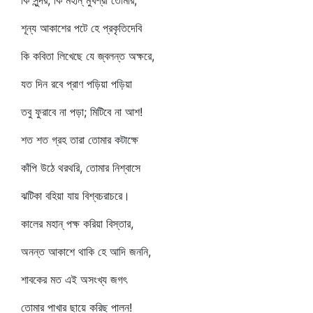
কি সুন্দর, কি মহান্‌ মুখশ্রী তোমার,
শূন্য আকাশের পটে হে প্রকৃতিদেবি
কি কবিতা লিখেছে যে জ্বলন্ত অক্ষরে,
যত দিন রবে প্রাণ পড়িয়া পড়িয়া
তবু ফুরাবে না পড়া; মিটিবে না আশ!
শত শত গ্রহ তারা তোমার কটাক্ষে
কাঁপি উঠে থরথরি, তোমার নিশ্বাসে
ঝটিকা বহিয়া যায় বিশ্বচরাচরে।
কালের মহান্‌ পক্ষ করিয়া বিস্তার,
অনন্ত আকাশে থাকি হে আদি জননি,
শাবকের মত এই অসংখ্য জগৎ
তোমার পাখার ছায়ে করিছ পালন!