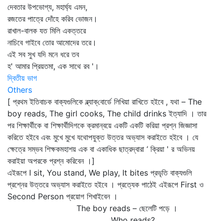
দেবতার উপভোগ্য, মহার্ঘ্য এমন,
রজতের পাত্রে দোঁহে করিব ভোজন।
রাখাল-বালক যত মিলি একত্তরে
নাচিবে গাইবে তোর আমোদের তরে।
এই সব সুখ যদি মনে ধরে তব
হ' আমার প্রিয়তমা, এক সাথে রব '।
দ্বিতীয় ভাগ
Others
[ প্রথম ইতিবাচক বাক্যগুলিকে ব্ল্যাক্‌বোর্ডে লিখিয়া রাখিতে হইবে , যথা – The
boy reads, The girl cooks, The child drinks ইত্যাদি । তার
পর শিক্ষার্থীকে বা শিক্ষার্থীদিগকে ক্রমান্বয়ে একটি একটি করিয়া প্রশ্ন জিজ্ঞাসা
করিতে হইবে এবং মুখে মুখে যথোপযুক্ত উত্তর অভ্যাস করাইতে হইবে । যে
ক্ষেত্রে সম্ভব শিক্ষকমহাশয় এক বা একাধিক ছাত্রদ্বারা ‘ ক্রিয়া ' র অভিনয়
করাইয়া অপরকে প্রশ্ন করিবেন ।]
এইরূপে I sit, You stand, We play, It bites প্রভৃতি বাক্যগুলি
প্রশ্নের উত্তরে অভ্যাস করাইতে হইবে । প্রত্যেক পাঠেই এইরূপে First ও
Second Person প্রয়োগ শিখাইবেন ।
The boy reads – ছেলেটি পড়ে ।
Who reads?