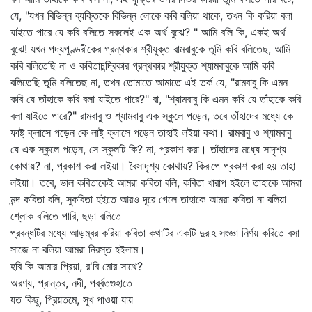
যে, "যখন বিভিন্ন ব্যক্তিকে বিভিন্ন লোকে কবি বলিয়া থাকে, তখন কি করিয়া বলা
যাইতে পারে যে কবি বলিতে সকলেই এক অর্থ বুঝে? " আমি বলি কি, একই অর্থ
বুঝে! যখন পদ্যপুণ্ডরীকের গ্রন্থকার শ্রীযুক্ত রামবাবুকে তুমি কবি বলিতেছ, আমি
কবি বলিতেছি না ও কবিতাচন্দ্রিকার গ্রন্থকার শ্রীযুক্ত শ্যামবাবুকে আমি কবি
বলিতেছি তুমি বলিতেছ না, তখন তোমাতে আমাতে এই তর্ক যে, "রামবাবু কি এমন
কবি যে তাঁহাকে কবি বলা যাইতে পারে?" বা, "শ্যামবাবু কি এমন কবি যে তাঁহাকে কবি
বলা যাইতে পারে?" রামবাবু ও শ্যামবাবু এক স্কুলে পড়েন, তবে তাঁহাদের মধ্যে কে
ফাষ্ট্‌ ক্লাসে পড়েন কে লাষ্ট্‌ ক্লাসে পড়েন তাহাই লইয়া কথা। রামবাবু ও শ্যামবাবু
যে এক স্কুলে পড়েন, সে স্কুলটি কি? না, প্রকাশ করা। তাঁহাদের মধ্যে সাদৃশ্য
কোথায়? না, প্রকাশ করা লইয়া। বৈসাদৃশ্য কোথায়? কিরূপে প্রকাশ করা হয় তাহা
লইয়া। তবে, ভাল কবিতাকেই আমরা কবিতা বলি, কবিতা খারাপ হইলে তাহাকে আমরা
মন্দ কবিতা বলি, সুকবিতা হইতে আরও দূরে গেলে তাহাকে আমরা কবিতা না বলিয়া
শ্লোক বলিতে পারি, ছড়া বলিতে
প্রবন্ধটির মধ্যে আড়ম্বর করিয়া কবিতা কথাটির একটি দুরূহ সংজ্ঞা নির্ণয় করিতে বসা
সাজে না বলিয়া আমরা নিরস্ত হইলাম।
হবি কি আমার প্রিয়া, র'বি মোর সাথে?
অরণ্য, প্রান্তর, নদী, পর্ব্বতগুহাতে
যত কিছু, প্রিয়তমে, সুখ পাওয়া যায়