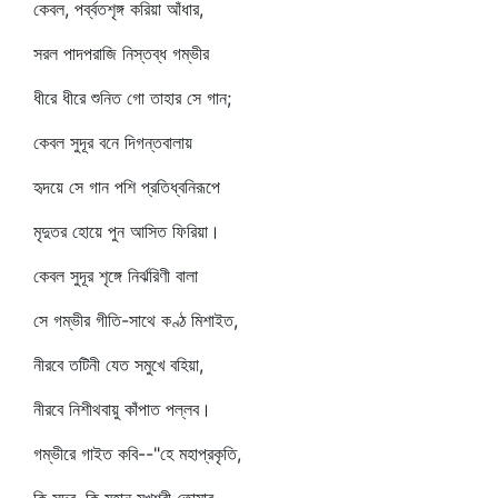
কেবল, পর্ব্বতশৃঙ্গ করিয়া আঁধার,
সরল পাদপরাজি নিস্তব্ধ গম্ভীর
ধীরে ধীরে শুনিত গো তাহার সে গান;
কেবল সুদূর বনে দিগন্তবালায়
হৃদয়ে সে গান পশি প্রতিধ্বনিরূপে
মৃদুতর হোয়ে পুন আসিত ফিরিয়া।
কেবল সুদূর শৃঙ্গে নির্ঝরিণী বালা
সে গম্ভীর গীতি-সাথে কণ্ঠ মিশাইত,
নীরবে তটিনী যেত সমুখে বহিয়া,
নীরবে নিশীথবায়ু কাঁপাত পল্লব।
গম্ভীরে গাইত কবি--"হে মহাপ্রকৃতি,