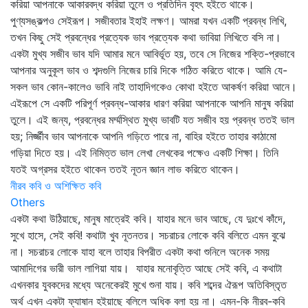
করিয়া আপনাকে আকারবদ্ধ করিয়া তুলে ও প্রতিদিন বৃহৎ হইতে থাকে।
পুণ্যসঙ্কল্পও সেইরূপ। সজীবতার ইহাই লক্ষণ। আমরা যখন একটি প্রবন্ধ লিখি,
তখন কিছু সেই প্রবন্ধের প্রত্যেক ভাব প্রত্যেক কথা ভাবিয়া লিখিতে বসি না।
একটা মুখ্য সজীব ভাব যদি আমার মনে আবির্ভূত হয়, তবে সে নিজের শক্তি-প্রভাবে
আপনার অনুকূল ভাব ও শব্দগুলি নিজের চারি দিকে গঠিত করিতে থাকে। আমি যে-
সকল ভাব কোন-কালেও ভাবি নাই তাহাদিগকেও কোথা হইতে আকর্ষণ করিয়া আনে।
এইরূপে সে একটি পরিপূর্ণ প্রবন্ধ-আকার ধারণ করিয়া আপনাকে আপনি মানুষ করিয়া
তুলে। এই জন্য, প্রবন্ধের মর্ম্মস্থিত মুখ্য ভাবটি যত সজীব হয় প্রবন্ধ ততই ভাল
হয়; নির্জ্জীব ভাব আপনাকে আপনি গড়িতে পারে না, বাহির হইতে তাহার কাঠামো
গড়িয়া দিতে হয়। এই নিমিত্ত ভাল লেখা লেখকের পক্ষেও একটি শিক্ষা। তিনি
যতই অগ্রসর হইতে থাকেন ততই নূতন জ্ঞান লাভ করিতে থাকেন।
নীরব কবি ও অশিক্ষিত কবি
Others
একটা কথা উঠিয়াছে, মানুষ মাত্রেই কবি। যাহার মনে ভাব আছে, যে দুঃখে কাঁদে,
সুখে হাসে, সেই কবি! কথাটা খুব নূতনতর। সচরাচর লোকে কবি বলিতে এমন বুঝে
না। সচরাচর লোকে যাহা বলে তাহার বিপরীত একটা কথা শুনিলে অনেক সময়
আমাদিগের ভারী ভাল লাগিয়া যায়। যাহার মনোবৃত্তি আছে সেই কবি, এ কথাটা
এখনকার যুবকদের মধ্যে অনেকেরই মুখে শুনা যায়। কবি শব্দের ঐরূপ অতিবিস্তৃত
অর্থ এখন একটা ফ্যাষান হইয়াছে বলিলে অধিক বলা হয় না। এমন-কি নীরব-কবি