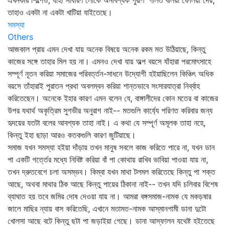
এখনকার শিল্পেও, যাহা সাধারণ লোকে অনাবশ্যক পুরাণ' গলিত বলিয়া ফেলিয়া দেয়,
তাহাও একটা না একটা খাটিয়া যাইতেছে।
সমস্যা
Others
আজকাল প্রায় এমন দেখা যায় অনেক বিষয়ে অনেক রকম মত উঠিয়াছে, কিন্তু
কাজের সঙ্গে তাহার মিল হয় না। এমনও দেখা যায় অল্প বয়সে যাঁহারা পরমোৎসাহে
সম্পূর্ণ নূতন করিয়া সমাজের পরিবর্ত্তন-সাধনে উদ্যোগী হইয়াছিলেন কিঞ্চিৎ অধিক
বয়সে তাঁহারাই পুরাতন প্রথা অবলম্বন করিয়া শান্তভাবে সংসারযাত্রা নির্ব্বাহ
করিতেছেন। অনেকে ইহার কারণ এমন বলেন যে, বাঙ্গালীদের কোন মতের বা কাজের
উপর যথার্থ অকৃত্রিম সুগভীর অনুরাগ নাই-- মতগুলি কার্য্যে পরিণত করিবার জন্য
হৃদয়ের যতটা বলের আবশ্যক তাহা নাই। এ কথা যে সম্পূর্ণ অমূলক তাহা নহে,
কিন্তু ইহা ছাড়া আরও কতকগুলি কারণ জুটিয়াছে।
সমাজ যখন সমস্যা হইয়া দাঁড়ায় তখন মানুষ সবলে কাজ করিতে পারে না, যখন ডান
পা একটি গর্ত্তের মধ্যে নিবিষ্ট করিয়া বাঁ পা কোথায় রাখিব ভাবিয়া পাওয়া যায় না,
তখন দ্রুতবেগে চলা অসম্ভব। কিম্বা যখন মাথা টলমল করিতেছে কিন্তু পা শক্ত
আছে, অথবা মাথার ঠিক আছে কিন্তু পায়ের ঠিকানা নাই-- তখন যদি চলিবার বিশেষ
ব্যাঘাত হয় তবে জমির দোষ দেওয়া যায় না। আমরা বঙ্গসমাজ-নামক যে মকড়ষার
জালে মাছির ন্যায় বাস করিতেছি, এখানে মতামত-নামক আস্‌মানগামী ডানা দুটো
খোলসা আছে বটে কিন্তু ছটা পা জড়াইয়া গেছে। ডানা আস্ফালন যথেষ্ট হইতেছে