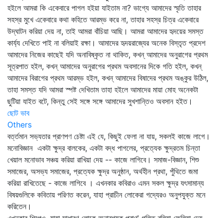
হইলে আমরা কি একেবারে পাগল হইয়া যাইতাম না? ভাগ্যে আমাদের স্মৃতি তাহার
সহস্র মুখে একেবারে কথা কহিতে আরম্ভ করে না, তাহার সহস্র চিত্র একেবারে
উদ্‌ঘাটন করিয়া দেয় না, তাই আমরা বাঁচিয়া আছি। আমরা আমাদের হৃদয়ের সমস্ত
কার্য্য দেখিতে পাই না বলিয়াই রক্ষা। আমাদের হৃদয়রাজ্যের অনেক বিস্তৃত প্রদেশ
আমাদের নিজের কাছেই যদি অনাবিষ্কৃত না থাকিত, কখন্‌ আমাদের অনুরাগের প্রথম
সূত্রপাত হইল, কখন্‌ আমাদের অনুরাগের প্রথম অবসানের দিকে গতি হইল, কখন্‌
আমাদের বিরাগের প্রথম আরম্ভ হইল, কখন্‌ আমাদের বিষাদের প্রথম অঙ্কুর উঠিল,
তাহা সমস্ত যদি আমরা স্পষ্ট দেখিতাম তাহা হইলে আমাদের মায়া মোহ অনেকটা
ছুটিয়া যাইত বটে, কিন্তু সেই সঙ্গে সঙ্গে আমাদের সুখশান্তিও অবসান হইত।
ছোট ভাব
Others
বর্ত্তমান সভ্যতার প্রাণপণ চেষ্টা এই যে, কিছুই ফেলা না যায়, সকলই কাজে লাগে।
মনোবিজ্ঞান একটা ক্ষুদ্র বালকের, একটা বদ্ধ পাগলের, প্রত্যেক ক্ষুদ্রতম চিন্তা
খেয়াল মনোভাব সঞ্চয় করিয়া রাখিয়া দেয় -- কাজে লাগিবে। সমাজ-বিজ্ঞান, শিশু
সমাজের, অসভ্য সমাজের, প্রত্যেক ক্ষুদ্র অনুষ্ঠান, অর্থহীন প্রথা, পুঁথিতে জমা
করিয়া রাখিতেছে - কাজে লাগিবে । এখনকার কবিরাও এমন সকল ক্ষুদ্র যৎসামান্য
বিষয়গুলিকে কবিতায় পরিণত করেন, যাহা প্রাচীন লোকেরা গদ্যেরও অনুপযুক্ত মনে
করিতেন।