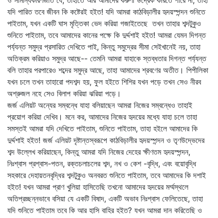
ও সামান্যকারণজাত যে, তাহাতে আর আমাদের করুণা উদ্রেক করিতে পারে না, তাহা
যদি পারিত তবে জীবন কি কষ্টেরই হইত! যদি আমরা কাঠবিড়ালীর হৃদয়স্পন্দন শুনিতে
পাইতাম, যখন একটি ঘাস মৃত্তিকা ভেদ করিয়া গজাইতেছে তখন তাহার শব্দটুকুও
শুনিতে পাইতাম, তবে আমাদের কানের পক্ষে কি দুর্দ্দশাই হইত! আমরা যেমন দিগন্ত
পর্য্যন্ত সমুদ্র প্রসারিত দেখিতে পাই, কিন্তু সমুদ্রের সীমা সেইখানেই নয়, তাহা
অতিক্রম করিয়াও সমুদ্র আছে-- তেমনি আমরা যাহাকে স্তব্ধতার দিগন্ত পর্য্যন্ত
বলি তাহার পরপারেও শব্দের সমুদ্র আছে, তাহা আমাদের শ্রবণের অতীত। পিপীলিকা
যখন চলে তখন তাহারো পদশব্দ হয়, ফুল হইতে শিশির যখন পড়ে তখন সেও নীরব
অশ্রুজল নহে সেও বিলাপ করিয়া ঝরিয়া পড়ে।
জর্জ এলিয়ট অন্যের সম্বন্ধে যাহা বলিয়াছেন আমরা নিজের সম্বন্ধেও তাহাই
প্রয়োগ করিয়া দেখিব। মনে কর, আমাদের নিজের হৃদয়ের মধ্যে যাহা চলে তাহা
সমস্তই আমরা যদি দেখিতে পাইতাম, শুনিতে পাইতাম, তাহা হইলে আমাদের কি
দুর্দ্দশাই হইত! জর্জ এলিয়ট দৃষ্টান্তস্বরূপে কাঠবিড়ালীর হৃদয়স্পন্দন ও তৃণউদ্ভেদের
শব্দ উল্লেখ করিয়াছেন, কিন্তু আমরা যদি নিজের দেহের ক্ষীণতম হৃদয়স্পন্দন,
নিঃশ্বাস প্রশ্বাস-পতন, রক্তচলাচলের শব্দ, নখ ও কেশ -বৃদ্ধি, এবং বয়োবৃদ্ধি
সহকারে দেহায়তনবৃদ্ধির শব্দটুকুও অনবরত শুনিতে পাইতাম, তবে আমাদের কি দশাই
হইত! যখন আমরা প্রাণ খুলিয়া হাসিতেছি তখনো আমাদের হৃদয়ের মর্ম্মস্থলে
অতিপ্রচ্ছন্নভাবে বসিয়া যে একটি বিষাদ, একটি অভাব নিঃশ্বাস ফেলিতেছে, তাহা
যদি শুনিতে পাইতাম তবে কি আর হাসি বাহির হইত? যখন আমরা দান করিতেছি ও