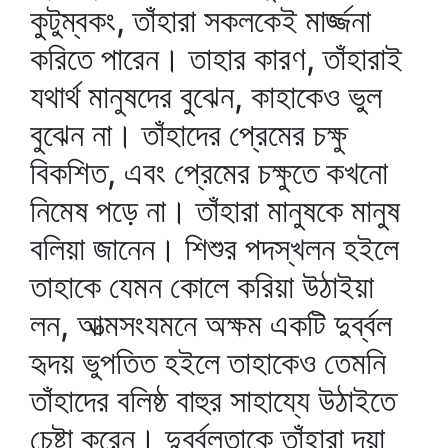
কুটুম্বকং, তাঁহারা সকলকেই মার্জ্জনা
করিতে পারেন। তাহার কারণ, তাঁহারাই
যথার্থ মানুষদের বুঝেন, কাহাকেও ভুল
বুঝেন না। তাঁহাদের প্রেমের চক্ষু
বিকশিত, এবং প্রেমের চক্ষুতে কখনো
নিমেষ পড়ে না। তাঁহারা মানুষকে মানুষ
বলিয়া জানেন। শিশুর পদস্খলন হইলে
তাহাকে যেমন কোলে করিয়া উঠাইয়া
লন, আত্মসংযমনে অক্ষম একটি দুর্ব্বল
হৃদয় ভুপতিত হইলে তাহাকেও তেমনি
তাঁহাদের বলিষ্ঠ বাহুর সাহায্যে উঠাইতে
চেষ্টা করেন। দুর্ব্বলতাকে তাঁহারা দয়া