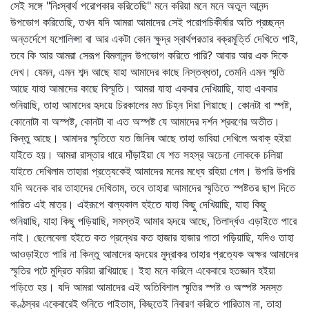
সেই সঙ্গে "নিঃস্বার্থ পরোপকার করিতেছি" মনে করিয়া মনে মনে অতুল আনন্দ
উপভোগ করিতেছি, তখন যদি আমরা আমাদের সেই পরোপচিকীর্ষার অতি প্রচ্ছন্ন
অন্তর্দেশে যশোলিপ্সা বা আর একটা কোন ক্ষুদ্র স্বার্থপরতার বক্রমূর্ত্তি দেখিতে পাই,
তবে কি আর আমরা সেরূপ বিমলানন্দ উপভোগ করিতে পারি? আবার আর এক দিকে
দেখ। যেমন, এমন শব্দ আছে যাহা আমাদের কাছে নিস্তব্ধতা, তেমনি এমন স্মৃতি
আছে যাহা আমাদের কাছে বিস্মৃতি। আমরা যাহা একবার দেখিয়াছি, যাহা একবার
শুনিয়াছি, তাহা আমাদের হৃদয়ে চিরকালের মত চিহ্ন দিয়া গিয়াছে। কোনটা বা স্পষ্ট,
কোনোটা বা অস্পষ্ট, কোনটা বা এত অস্পষ্ট যে আমাদের দর্শন শ্রবণের অতীত।
কিন্তু আছে। আমাদর স্মৃতিতে যত জিনিষ আছে তাহা ভাবিয়া দেখিলে অবাক্‌ হইয়া
যাইতে হয়। আমরা রাস্তার ধারে দাঁড়াইয়া যে শত সহস্র অচেনা লোককে চলিয়া
যাইতে দেখিলাম তাহারা প্রত্যেকেই আমাদের মনের মধ্যে রহিয়া গেল। উপরি উপরি
যদি অনেক বার তাহাদের দেখিতাম, তবে তাহারা আমাদের স্মৃতিতে স্পষ্টতর ছাপ দিতে
পারিত এই মাত্র। এইরূপে বাল্যকাল হইতে যাহা কিছু দেখিয়াছি, যাহা কিছু
শুনিয়াছি, যাহা কিছু পড়িয়াছি, সমস্তই আমার হৃদয়ে আছে, তিলার্দ্ধও এড়াইতে পারে
নাই। ছেলেবেলা হইতে কত গ্রন্থের কত হাজার হাজার পাতা পড়িয়াছি, যদিও তাহা
আওড়াইতে পারি না কিন্তু আমাদের হৃদয়ের মুদ্রাকর তাহার প্রত্যেক অক্ষর আমাদের
স্মৃতির পটে মুদ্রিত করিয়া রাখিয়াছে। ইহা মনে করিলে একেবারে হতজ্ঞান হইয়া
পড়িতে হয়। যদি আমরা আমাদের এই অতিবিশাল স্মৃতির স্পষ্ট ও অস্পষ্ট সমস্ত
কণ্ঠস্বর একেবারেই শুনিতে পাইতাম, কিছুতেই নিবারণ করিতে পারিতাম না, তাহা