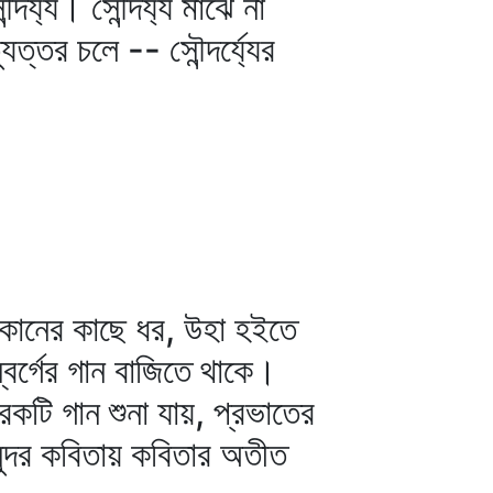
্য্য। সৌন্দর্য্য মাঝে না
ত্যুত্তর চলে -- সৌন্দর্য্যের
া কানের কাছে ধর, উহা হইতে
 স্বর্গের গান বাজিতে থাকে।
কটি গান শুনা যায়, প্রভাতের
্দর কবিতায় কবিতার অতীত