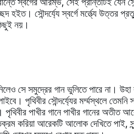
্তে স্বর্গের আরম্ভ, সেই প্রান্তটিই যেন সৌন্দর
চ্ছেদ হইত। সৌন্দর্য্যে স্বর্গে মর্ত্ত্যে উত্তর প্র
 কিছুই নয়।
িলেও সে সমুদ্রের গান ভুলিতে পারে না। উহ
পাইবে। পৃথিবীর সৌন্দর্য্যের মর্ম্মস্থলে তেমনি
। পৃথিবীর পাখীর গানে পাখীর গানের অতীত আরে
রম করিয়া আরেকটি আলোক দেখিতে পাই, সুন