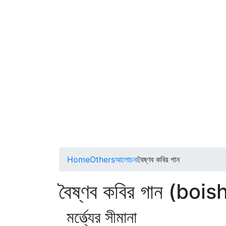
Home
Others
আলোচনা
বৈষ্ণব কবির গান
বৈষ্ণব কবির গান (bo
মর্ত্ত্যের সীমানা