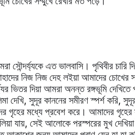
রভূমি চোখের সম্মুখে রেখার মত পড়ে।
 সৌন্দর্য্যকে এত ভালবাসি। পৃথিবীর চারি দিকে
াদের নিজ নিজ দেহ লইয়া আমাদের চোখের সম্
র্য্যের ভিতর দিয়া আমরা অনন্ত রঙ্গভূমি দেখিতে
দেখি, সুদূর কাননের সমীরণ স্পর্শ করি, সুদূর প
ের গৃহের মধ্যে প্রবেশ করে। আমাদের গৃহের 
লিয়া যায়, সেই আলোকে পরস্পরের মুখ দেখিয়
 আকাশের জন্য আমাদের প্রাণ যেন হা হা করিত