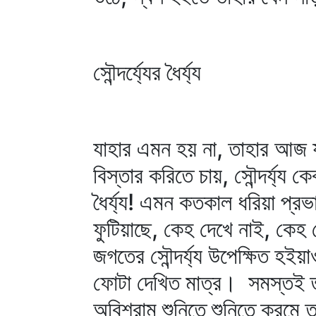
সৌন্দর্য্যের ধৈর্য্য
যাহার এমন হয় না, তাহার আজ য
বিস্তার করিতে চায়, সৌন্দর্য্য 
ধৈর্য্য! এমন কতকাল ধরিয়া প্র
ফুটিয়াছে, কেহ দেখে নাই, কেহ শো
জগতের সৌন্দর্য্য উপেক্ষিত হইয়া
ফোটা দেখিত মাত্র। সমস্তই তাহ
অবিশ্রাম শুনিতে শুনিতে ক্রমে ত