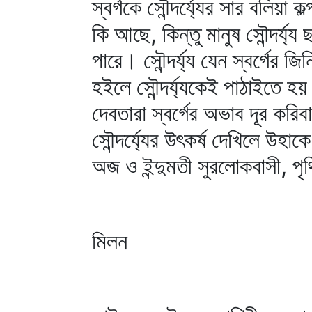
স্বর্গকে সৌন্দর্য্যের সার বলিয়া
কি আছে, কিন্তু মানুষ সৌন্দর্য্
পারে। সৌন্দর্য্য যেন স্বর্গের 
হইলে সৌন্দর্য্যকেই পাঠাইতে হ
দেবতারা স্বর্গের অভাব দূর করি
সৌন্দর্য্যের উৎকর্ষ দেখিলে উহা
অজ ও ইন্দুমতী সুরলোকবাসী, পৃথি
মিলন