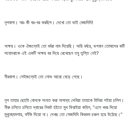
নৃপবালা। আঃ কী বর-বর করছিস। দেখো তো ভাই মেজদিদি!
অক্ষয়। ওকে ঐজন্যেই তো বর্বরা নাম দিয়েছি। অয়ি বর্বরে, ভগবান তোমাদের কটি
সহোদরাকে এই একটি অক্ষয় বর দিয়ে রেখেছেন তবু তৃপ্তি নেই?
নীরবালা। সেইজন্যেই তো লোভ আরো বেড়ে গেছে।
নৃপ তাহার ছোটো বোনকে সংযত করা অসাধ্য দেখিয়া তাহাকে টানিয়া লইয়া চলিল।
নীরু চলিতে চলিতে দ্বারের নিকট হইতে মুখ ফিরাইয়া কহিল, "এলে খবর দিয়ো
মুখুজ্যেমশায়, ফাঁকি দিয়ো না। দেখছ তো সেজদিদি কিরকম চঞ্চল হয়ে উঠেছে।"