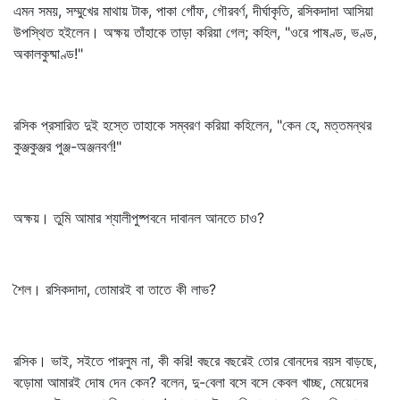
এমন সময়, সম্মুখের মাথায় টাক, পাকা গোঁফ, গৌরবর্ণ, দীর্ঘাকৃতি, রসিকদাদা আসিয়া
উপস্থিত হইলেন। অক্ষয় তাঁহাকে তাড়া করিয়া গেল; কহিল, "ওরে পাষণ্ড, ভণ্ড,
অকালকুষ্মাণ্ড!"
রসিক প্রসারিত দুই হস্তে তাহাকে সম্বরণ করিয়া কহিলেন, "কেন হে, মত্তমন্থর
কুঞ্জকুঞ্জর পুঞ্জ-অঞ্জনবর্ণ!"
অক্ষয়। তুমি আমার শ্যালীপুষ্পবনে দাবানল আনতে চাও?
শৈল। রসিকদাদা, তোমারই বা তাতে কী লাভ?
রসিক। ভাই, সইতে পারলুম না, কী করি! বছরে বছরেই তোর বোনদের বয়স বাড়ছে,
বড়োমা আমারই দোষ দেন কেন? বলেন, দু-বেলা বসে বসে কেবল খাচ্ছ, মেয়েদের