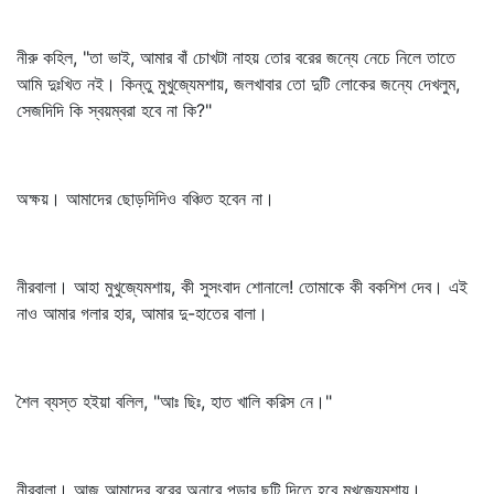
নীরু কহিল, "তা ভাই, আমার বাঁ চোখটা নাহয় তোর বরের জন্যে নেচে নিলে তাতে
আমি দুঃখিত নই। কিন্তু মুখুজ্যেমশায়, জলখাবার তো দুটি লোকের জন্যে দেখলুম,
সেজদিদি কি স্বয়ম্বরা হবে না কি?"
অক্ষয়। আমাদের ছোড়দিদিও বঞ্চিত হবেন না।
নীরবালা। আহা মুখুজ্যেমশায়, কী সুসংবাদ শোনালে! তোমাকে কী বকশিশ দেব। এই
নাও আমার গলার হার, আমার দু-হাতের বালা।
শৈল ব্যস্ত হইয়া বলিল, "আঃ ছিঃ, হাত খালি করিস নে।"
নীরবালা। আজ আমাদের বরের অনারে পড়ার ছুটি দিতে হবে মুখুজ্যেমশায়।