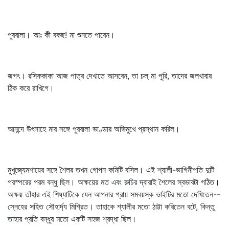
পুরবালা। আঃ কী বকছ! মা শুনতে পাবেন।
জগৎ। রসিককাকা আজ পাত্র দেখাতে আসবেন, তা চল্‌ মা পুরি, তাদের জলখাবার
ঠিক করে রাখিগে।
আনন্দে উৎসাহে মার সঙ্গে পুরবালা ভাণ্ডার অভিমুখে প্রস্থান করিল।
মুখুজ্যেমশায়ের সঙ্গে শৈলর তখন গোপন কমিটি বসিল। এই শ্যালী-ভাগিনীপতি দুটি
পরস্পরের পরম বন্ধু ছিল। অক্ষয়ের মত এবং রুচির দ্বারাই শৈলের স্বভাবটা গঠিত।
অক্ষয় তাঁহার এই শিষ্যাটিকে যেন আপনার প্রায় সমবয়স্ক ভাইটির মতো দেখিতেন--
স্নেহের সহিত সৌহার্দ্য মিশ্রিত। তাহাকে শ্যালীর মতো ঠাট্টা করিতেন বটে, কিন্তু
তাহার প্রতি বন্ধুর মতো একটি সহজ শ্রদ্ধা ছিল।