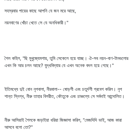
সহস্রবার পায়ের কাছে আপনি যে জন মরে আছে,
নয়নবাণের খোঁচা খেতে সে যে অনধিকারী।"
শৈল কহিল, "ছি মুখুজ্যেমশায়, তুমি সেকেলে হয়ে যাচ্ছ। ঐ-সব নয়ন-বাণ-টানগুলোর
এখন কি আর চলন আছে? যুদ্ধবিদ্যার যে এখন অনেক বদল হয়ে গেছে।"
ইতিমধ্যে দুই বোন নৃপবালা, নীরবালা-- ষোড়শী এবং চতুর্দশী প্রবেশ করিল। নৃপ
শান্ত স্নিগ্ধ, নীরু তাহার বিপরীত, কৌতুকে এবং চাঞ্চল্যে সে সর্বদাই আন্দোলিত।
নীরু আসিয়াই শৈলকে জড়াইয়া ধরিয়া জিজ্ঞাসা করিল, "মেজদিদি ভাই, আজ কারা
আসবে বলো তো?"