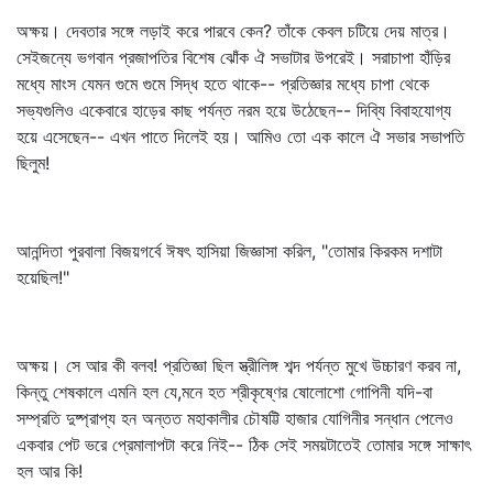
অক্ষয়। দেবতার সঙ্গে লড়াই করে পারবে কেন? তাঁকে কেবল চটিয়ে দেয় মাত্র।
সেইজন্যে ভগবান প্রজাপতির বিশেষ ঝোঁক ঐ সভাটার উপরেই। সরাচাপা হাঁড়ির
মধ্যে মাংস যেমন গুমে গুমে সিদ্ধ হতে থাকে-- প্রতিজ্ঞার মধ্যে চাপা থেকে
সভ্যগুলিও একেবারে হাড়ের কাছ পর্যন্ত নরম হয়ে উঠেছেন-- দিব্যি বিবাহযোগ্য
হয়ে এসেছেন-- এখন পাতে দিলেই হয়। আমিও তো এক কালে ঐ সভার সভাপতি
ছিলুম!
আনন্দিতা পুরবালা বিজয়গর্বে ঈষৎ হাসিয়া জিজ্ঞাসা করিল, "তোমার কিরকম দশাটা
হয়েছিল!"
অক্ষয়। সে আর কী বলব! প্রতিজ্ঞা ছিল স্ত্রীলিঙ্গ শব্দ পর্যন্ত মুখে উচ্চারণ করব না,
কিন্তু শেষকালে এমনি হল যে,মনে হত শ্রীকৃষ্ণের ষোলোশো গোপিনী যদি-বা
সম্প্রতি দুষ্প্রাপ্য হন অন্তত মহাকালীর চৌষট্টি হাজার যোগিনীর সন্ধান পেলেও
একবার পেট ভরে প্রেমালাপটা করে নিই-- ঠিক সেই সময়টাতেই তোমার সঙ্গে সাক্ষাৎ
হল আর কি!