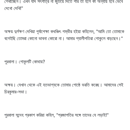
শেখাচ্ছেন। এখন যদি সৎপাত্র না জুটিয়ে দিতে পার তা হলে কী অন্যায় হবে ভেবে
দেখো দেখি!"
অক্ষয় দুর্লক্ষণ দেখিয়া পূর্বাপেক্ষা কথঞ্চিৎ গম্ভীর হইয়া কহিলেন, "আমি তো তোমাকে
বলেইছি তোমরা কোনো ভাবনা কোরো না। আমার শ্যালীপতিরা গোকুলে বাড়ছেন।"
পুরবালা। গোকুলটি কোথায়?
অক্ষয়। যেখান থেকে এই হতভাগ্যকে তোমার গোষ্ঠে ভরতি করেছ। আমাদের সেই
চিরকুমার-সভা।
পুরবালা সন্দেহ প্রকাশ করিয়া কহিল, "প্রজাপতির সঙ্গে তাদের যে লড়াই!"