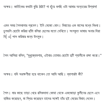
অক্ষয়। কার্তিকের কথাটা বুঝি ঠাট্টা? গা ছুঁয়ে বলছি ওটা আমার অন্তরের বিশ্বাস!
এমন সময় শৈলবালার প্রবেশ। ইনি মেজো বোন। বিবাহের এক মাসের মধ্যে বিধবা।
চুলগুলি ছোটো করিয়া ছাঁটা বলিয়া ছেলের মতো দেখিতে। সংস্কৃত ভাষায় অনার দিয়া
বি| এ| পাস করিবার জন্য উৎসুক।
শৈল আসিয়া বলিল, "মুখুজ্যেমশায়, এইবার তোমার ছোটো দুটি শ্যালীকে রক্ষা করো।"
অক্ষয়। যদি অরক্ষণীয়া হয়ে থাকেন তো আমি আছি। ব্যাপারটা কী?
শৈল। মার কাছে তাড়া খেয়ে রসিকদাদা কোথা থেকে একজোড়া কুলীনের ছেলে এনে
হাজির করেছেন, মা স্থির করেছেন তাদের সঙ্গেই তাঁর দুই মেয়ের বিবাহ দেবেন।