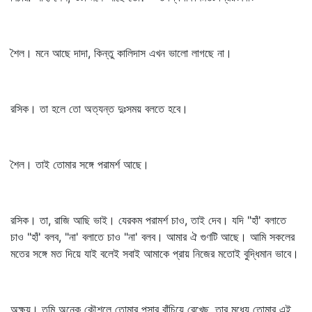
শৈল। মনে আছে দাদা, কিন্তু কালিদাস এখন ভালো লাগছে না।
রসিক। তা হলে তো অত্যন্ত দুঃসময় বলতে হবে।
শৈল। তাই তোমার সঙ্গে পরামর্শ আছে।
রসিক। তা, রাজি আছি ভাই। যেরকম পরামর্শ চাও, তাই দেব। যদি "হাঁ' বলাতে
চাও "হাঁ' বলব, "না' বলাতে চাও "না' বলব। আমার ঐ গুণটি আছে। আমি সকলের
মতের সঙ্গে মত দিয়ে যাই বলেই সবাই আমাকে প্রায় নিজের মতোই বুদ্ধিমান ভাবে।
অক্ষয়। তুমি অনেক কৌশলে তোমার পসার বাঁচিয়ে রেখেছ, তার মধ্যে তোমার এই