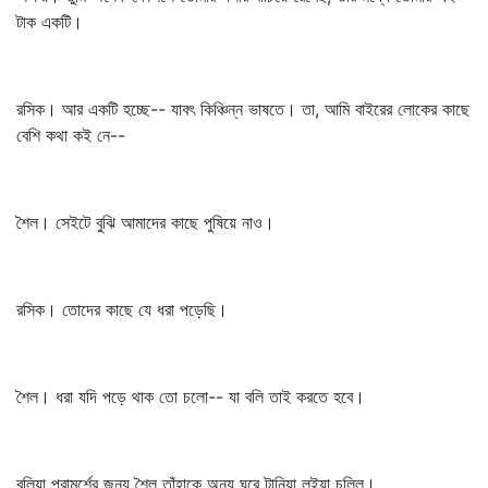
টাক একটি।
রসিক। আর একটি হচ্ছে-- যাবৎ কিঞ্চিন্ন ভাষতে। তা, আমি বাইরের লোকের কাছে
বেশি কথা কই নে--
শৈল। সেইটে বুঝি আমাদের কাছে পুষিয়ে নাও।
রসিক। তোদের কাছে যে ধরা পড়েছি।
শৈল। ধরা যদি পড়ে থাক তো চলো-- যা বলি তাই করতে হবে।
বলিয়া পরামর্শের জন্য শৈল তাঁহাকে অন্য ঘরে টানিয়া লইয়া চলিল।