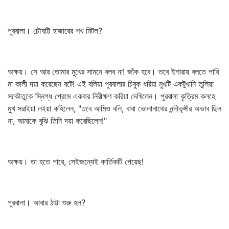
পুরবালা। চৌষট্টি হাজারের শখ মিটল?
অক্ষয়। সে আর তোমার মুখের সামনে বলব না! জাঁক হবে। তবে ইশারায় বলতে পারি
মা কালী দয়া করেছেন বটে! এই বলিয়া পুরবালার চিবুক ধরিয়া মুখটি একটুখানি তুলিয়া
সকৌতুকে স্নিগ্ধ প্রেমে একবার নিরীক্ষণ করিয়া দেখিলেন। পুরবালা কৃত্রিম কলহে
মুখ সরাইয়া লইয়া কহিলেন, "তবে আমিও বলি, বাবা ভোলানাথের নন্দীভৃঙ্গীর অভাব ছিল
না, আমাকে বুঝি তিনি দয়া করেছিলেন!"
অক্ষয়। তা হতে পারে, সেইজন্যেই কার্তিকটি পেয়েছ!
পুরবালা। আবার ঠাট্টা শুরু হল?