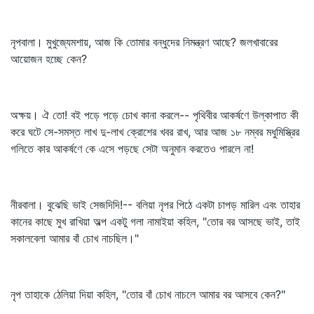
নৃপবালা। মুখুজ্যেমশায়, আজ কি তোমার বন্ধুদের নিমন্ত্রণ আছে? জলখাবারের
আয়োজন হচ্ছে কেন?
অক্ষয়। ঐ তো! বই পড়ে পড়ে চোখ কানা করলে-- পৃথিবীর আকর্ষণে উল্কাপাত কী
করে ঘটে সে-সমস্ত লাখ দু-লাখ ক্রোশের খবর রাখ, আর আজ ১৮ নম্বর মধুমিস্ত্রির
গলিতে কার আকর্ষণে কে এসে পড়ছে সেটা অনুমান করতেও পারলে না!
নীরবালা। বুঝেছি ভাই সেজদিদি!-- বলিয়া নৃপর পিঠে একটা চাপড় মারিল এবং তাহার
কানের কাছে মুখ রাখিয়া অল্প একটু গলা নামাইয়া কহিল, "তোর বর আসছে ভাই, তাই
সকালবেলা আমার বাঁ চোখ নাচছিল।"
নৃপ তাহাকে ঠেলিয়া দিয়া কহিল, "তোর বাঁ চোখ নাচলে আমার বর আসবে কেন?"