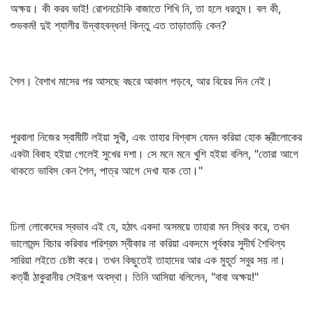
অক্ষয়। কী করব ভাই! রোশনচৌকি বাজাতে শিখি নি, তা হলে ধরতুম। বল কী,
শুভকর্ম! দুই শ্যালীর উদ্‌বাহবন্ধন! কিন্তু এত তাড়াতাড়ি কেন?
শৈল। বৈশাখ মাসের পর আসছে বছরে আকাল পড়বে, আর বিয়ের দিন নেই।
পুরবালা নিজের স্বামীটি লইয়া সুখী, এবং তাহার বিশ্বাস যেমন করিয়া হোক স্ত্রীলোকের
একটা বিবাহ হইয়া গেলেই সুখের দশা। সে মনে মনে খুশি হইয়া বলিল, "তোরা আগে
থাকতে ভাবিস কেন শৈল, পাত্র আগে দেখা যাক তো।"
ঢিলা লোকেদের স্বভাব এই যে, হঠাৎ একদা অসময়ে তাহারা মন স্থির করে, তখন
ভালোমন্দ বিচার করিবার পরিশ্রম স্বীকার না করিয়া একদমে পূর্বকার সুদীর্ঘ শৈথিল্য
সারিয়া লইতে চেষ্টা করে। তখন কিছুতেই তাহাদের আর এক মুহূর্ত সবুর সয় না।
কর্ত্রী ঠাকুরানীর সেইরূপ অবস্থা। তিনি আসিয়া বলিলেন, "বাবা অক্ষয়!"