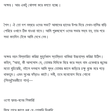
অক্ষয়। আর একটু খোলসা করে বলতে হচ্ছে।
শৈল। ঐ তো দশ নম্বরে ওদের সভা? আমাদের ছাদের উপর দিয়ে দেখন-হাসির বাড়ি
পেরিয়ে ওখানে ঠিক যাওয়া যাবে। আমি পুরুষবেশে ওদের সভার সভ্য হব, তার পরে
সভা কতদিন টেকে আমি দেখে নেব।
অক্ষয় নয়ন বিস্ফারিত করিয়া মুহূর্তকাল স্তম্ভিত থাকিয়া উচ্চহাস্য করিয়া উঠিল।
কহিল, "আহা, কী আপসোস যে, তোমার দিদিকে বিয়ে করে সভ্য নাম একেবারে জন্মের
মতো ঘুচিয়েছি, নইলে দলবলে আমি সুদ্ধ তোমার জালে জড়িয়ে চক্ষু বুজে মরে পড়ে
থাকতুম। এমন সুখের ফাঁড়াও কাটে। সখী, তবে মনোযোগ দিয়ে শোনো
(সিন্ধুভৈরবীতে গান)--
ওগো হৃদয়-বনের শিকারি!
মিছে তারে জালে ধরা যে তোমারি ভিখারি;