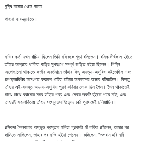
বুদ্ধি আমার খেলে নাকো
পাহারা বা মন্ত্রণাতে।
বাড়ির কর্তা যখন বাঁচিয়া ছিলেন তিনি রসিককে খুড়া বলিতেন। রসিক দীর্ঘকাল হইতে
তাঁহার আশ্রয়ে থাকিয়া বাড়ির সুখদুঃখে সম্পূর্ণ জড়িত হইয়া ছিলেন। গিন্নি
অগোছালো থাকাতে কর্তার অবর্তমানে তাঁহার কিছু অযত্ন-অসুবিধা হইতেছিল এবং
জগত্তারিণীর অসংগত ফরমাশ খাটিয়া তাঁহার অবকাশের অভাব ঘটিয়াছিল। কিন্তু
তাঁহার এই-সমস্ত অভাব-অসুবিধা পূরণ করিবার লোক ছিল শৈল। শৈল থাকাতেই
মাঝে মাঝে ব্যামোর সময় তাঁহার পথ্য এবং সেবার ত্রুটি হইতে পারে নাই; এবং
তাহারই সহকারিতায় তাঁহার সংস্কৃতসাহিত্যের চর্চা পুরাদমেই চলিয়াছিল।
রসিকদা শৈলবালার অদ্ভুত প্রস্তাব শুনিয়া প্রথমটা হাঁ করিয়া রহিলেন, তাহার পর
হাসিতে লাগিলেন, তাহার পর রাজি হইয়া গেলেন। কহিলেন, "ভগবান হরি নারী-