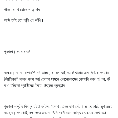
পাছে চোখে চোখে পড়ে বাঁধা
আমি তাই তো তুলি নে আঁখি।
পুরবালা। তবে যাও!
অক্ষয়। না না, রাগারাগি না! আচ্ছা, যা বল তাই শুনব! খাতায় নাম লিখিয়ে তোমার
ঠাট্টানিবারণী সভার সভ্য হব! তোমার সামনে কোনোরকমের বেয়াদবি করব না! তা, কী
কথা হচ্ছিল! শ্যালীদের বিবাহ! উত্তম প্রস্তাব!
পুরবালা গম্ভীর বিষণ্ন হইয়া কহিল, "দেখো, এখন বাবা নেই। মা তোমারই মুখ চেয়ে
আছেন। তোমারই কথা শুনে এখনো তিনি বেশি বয়স পর্যন্ত মেয়েদের লেখাপড়া