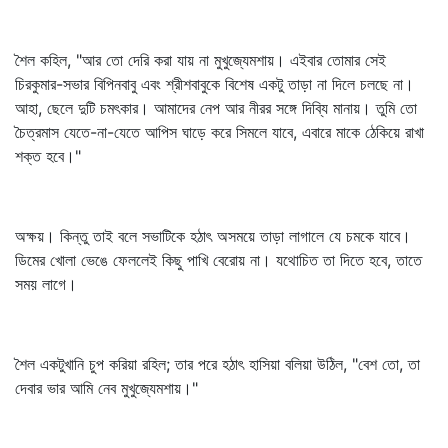
শৈল কহিল, "আর তো দেরি করা যায় না মুখুজ্যেমশায়। এইবার তোমার সেই
চিরকুমার-সভার বিপিনবাবু এবং শ্রীশবাবুকে বিশেষ একটু তাড়া না দিলে চলছে না।
আহা, ছেলে দুটি চমৎকার। আমাদের নেপ আর নীরর সঙ্গে দিব্যি মানায়। তুমি তো
চৈত্রমাস যেতে-না-যেতে আপিস ঘাড়ে করে সিমলে যাবে, এবারে মাকে ঠেকিয়ে রাখা
শক্ত হবে।"
অক্ষয়। কিন্তু তাই বলে সভাটিকে হঠাৎ অসময়ে তাড়া লাগালে যে চমকে যাবে।
ডিমের খোলা ভেঙে ফেললেই কিছু পাখি বেরোয় না। যথোচিত তা দিতে হবে, তাতে
সময় লাগে।
শৈল একটুখানি চুপ করিয়া রহিল; তার পরে হঠাৎ হাসিয়া বলিয়া উঠিল, "বেশ তো, তা
দেবার ভার আমি নেব মুখুজ্যেমশায়।"