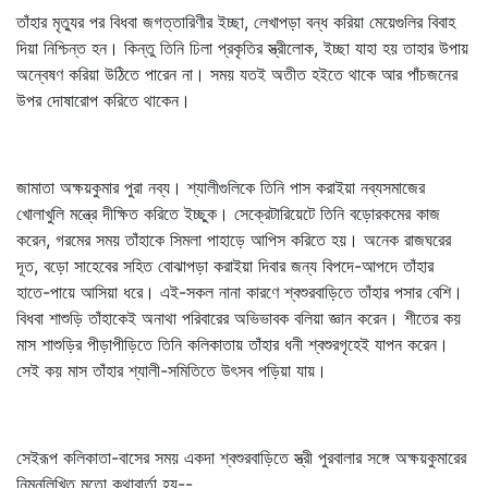
তাঁহার মৃত্যুর পর বিধবা জগত্তারিণীর ইচ্ছা, লেখাপড়া বন্ধ করিয়া মেয়েগুলির বিবাহ
দিয়া নিশ্চিন্ত হন। কিন্তু তিনি ঢিলা প্রকৃতির স্ত্রীলোক, ইচ্ছা যাহা হয় তাহার উপায়
অন্বেষণ করিয়া উঠিতে পারেন না। সময় যতই অতীত হইতে থাকে আর পাঁচজনের
উপর দোষারোপ করিতে থাকেন।
জামাতা অক্ষয়কুমার পুরা নব্য। শ্যালীগুলিকে তিনি পাস করাইয়া নব্যসমাজের
খোলাখুলি মন্ত্রে দীক্ষিত করিতে ইচ্ছুক। সেক্রেটারিয়েটে তিনি বড়োরকমের কাজ
করেন, গরমের সময় তাঁহাকে সিমলা পাহাড়ে আপিস করিতে হয়। অনেক রাজঘরের
দূত, বড়ো সাহেবের সহিত বোঝাপড়া করাইয়া দিবার জন্য বিপদে-আপদে তাঁহার
হাতে-পায়ে আসিয়া ধরে। এই-সকল নানা কারণে শ্বশুরবাড়িতে তাঁহার পসার বেশি।
বিধবা শাশুড়ি তাঁহাকেই অনাথা পরিবারের অভিভাবক বলিয়া জ্ঞান করেন। শীতের কয়
মাস শাশুড়ির পীড়াপীড়িতে তিনি কলিকাতায় তাঁহার ধনী শ্বশুরগৃহেই যাপন করেন।
সেই কয় মাস তাঁহার শ্যালী-সমিতিতে উৎসব পড়িয়া যায়।
সেইরূপ কলিকাতা-বাসের সময় একদা শ্বশুরবাড়িতে স্ত্রী পুরবালার সঙ্গে অক্ষয়কুমারের
নিম্নলিখিত মতো কথাবার্তা হয়--