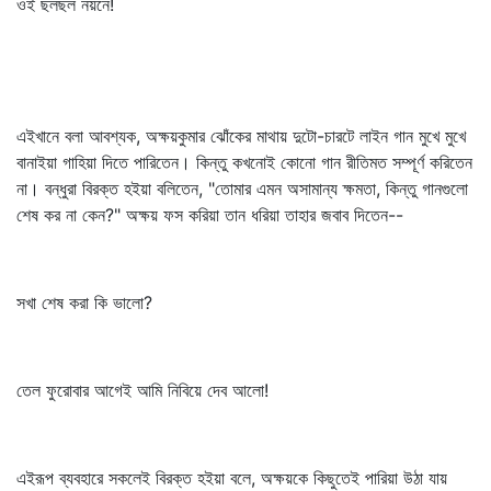
ওই ছলছল নয়নে!
এইখানে বলা আবশ্যক, অক্ষয়কুমার ঝোঁকের মাথায় দুটো-চারটে লাইন গান মুখে মুখে
বানাইয়া গাহিয়া দিতে পারিতেন। কিন্তু কখনোই কোনো গান রীতিমত সম্পূর্ণ করিতেন
না। বন্ধুরা বিরক্ত হইয়া বলিতেন, "তোমার এমন অসামান্য ক্ষমতা, কিন্তু গানগুলো
শেষ কর না কেন?" অক্ষয় ফস করিয়া তান ধরিয়া তাহার জবাব দিতেন--
সখা শেষ করা কি ভালো?
তেল ফুরোবার আগেই আমি নিবিয়ে দেব আলো!
এইরূপ ব্যবহারে সকলেই বিরক্ত হইয়া বলে, অক্ষয়কে কিছুতেই পারিয়া উঠা যায়