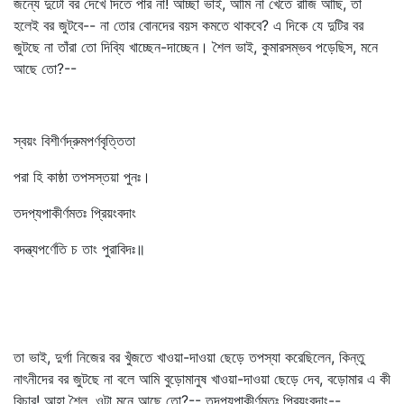
জন্যে দুটো বর দেখে দিতে পার না! আচ্ছা ভাই, আমি না খেতে রাজি আছি, তা
হলেই বর জুটবে-- না তোর বোনদের বয়স কমতে থাকবে? এ দিকে যে দুটির বর
জুটছে না তাঁরা তো দিব্যি খাচ্ছেন-দাচ্ছেন। শৈল ভাই, কুমারসম্ভব পড়েছিস, মনে
আছে তো?--
স্বয়ং বিশীর্ণদ্রুমপর্ণবৃত্তিতা
পরা হি কাষ্ঠা তপসস্তয়া পুনঃ।
তদপ্যপাকীর্ণমতঃ প্রিয়ংবদাং
বদন্ত্যপর্ণেতি চ তাং পুরাবিদঃ॥
তা ভাই, দুর্গা নিজের বর খুঁজতে খাওয়া-দাওয়া ছেড়ে তপস্যা করেছিলেন, কিন্তু
নাৎনীদের বর জুটছে না বলে আমি বুড়োমানুষ খাওয়া-দাওয়া ছেড়ে দেব, বড়োমার এ কী
বিচার! আহা শৈল, ওটা মনে আছে তো?-- তদপ্যপাকীর্ণমতঃ প্রিয়ংবদাং--