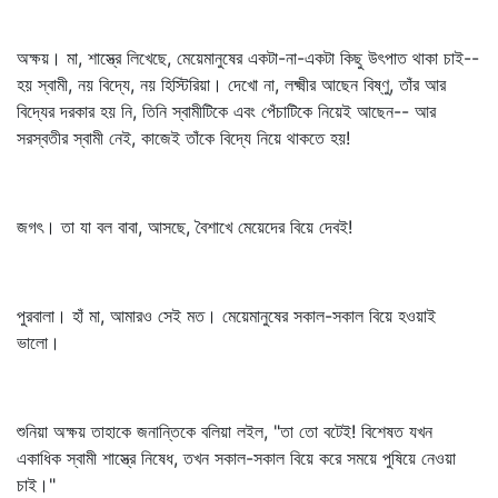
অক্ষয়। মা, শাস্ত্রে লিখেছে, মেয়েমানুষের একটা-না-একটা কিছু উৎপাত থাকা চাই--
হয় স্বামী, নয় বিদ্যে, নয় হিস্টিরিয়া। দেখো না, লক্ষ্মীর আছেন বিষ্ণু, তাঁর আর
বিদ্যের দরকার হয় নি, তিনি স্বামীটিকে এবং পেঁচাটিকে নিয়েই আছেন-- আর
সরস্বতীর স্বামী নেই, কাজেই তাঁকে বিদ্যে নিয়ে থাকতে হয়!
জগৎ। তা যা বল বাবা, আসছে, বৈশাখে মেয়েদের বিয়ে দেবই!
পুরবালা। হাঁ মা, আমারও সেই মত। মেয়েমানুষের সকাল-সকাল বিয়ে হওয়াই
ভালো।
শুনিয়া অক্ষয় তাহাকে জনান্তিকে বলিয়া লইল, "তা তো বটেই! বিশেষত যখন
একাধিক স্বামী শাস্ত্রে নিষেধ, তখন সকাল-সকাল বিয়ে করে সময়ে পুষিয়ে নেওয়া
চাই।"