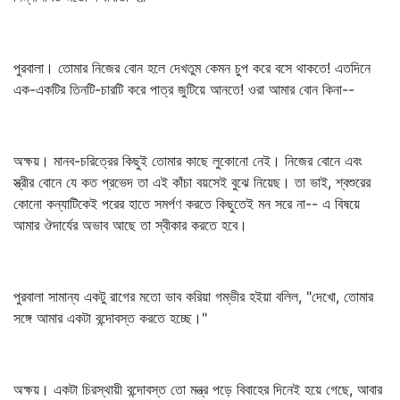
পুরবালা। তোমার নিজের বোন হলে দেখতুম কেমন চুপ করে বসে থাকতে! এতদিনে
এক-একটির তিনটি-চারটি করে পাত্র জুটিয়ে আনতে! ওরা আমার বোন কিনা--
অক্ষয়। মানব-চরিত্রের কিছুই তোমার কাছে লুকোনো নেই। নিজের বোনে এবং
স্ত্রীর বোনে যে কত প্রভেদ তা এই কাঁচা বয়সেই বুঝে নিয়েছ। তা ভাই, শ্বশুরের
কোনো কন্যাটিকেই পরের হাতে সমর্পণ করতে কিছুতেই মন সরে না-- এ বিষয়ে
আমার ঔদার্যের অভাব আছে তা স্বীকার করতে হবে।
পুরবালা সামান্য একটু রাগের মতো ভাব করিয়া গম্ভীর হইয়া বলিল, "দেখো, তোমার
সঙ্গে আমার একটা বন্দোবস্ত করতে হচ্ছে।"
অক্ষয়। একটা চিরস্থায়ী বন্দোবস্ত তো মন্ত্র পড়ে বিবাহের দিনেই হয়ে গেছে, আবার