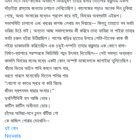
এমন দিনে বিনা-কাজের অবকাশে বিনয়ভূষণ তাহার বাসার দোতলার বারান্দায় একলা
দাঁড়াইয়া রাস্তায় জনতার চলাচল দেখিতেছিল। কালেজের পড়াও অনেক দিন চুকিয়া
গেছে, অথচ সংসারের মধ্যেও প্রবেশ করে নাই, বিনয়ের অবস্থাটা এইরূপ।
সভাসমিতি চালানো এবং খবরের কাগজ লেখায় মন দিয়াছে-- কিন্তু তাহাতে সব মনটা
ভরিয়া উঠে নাই। অন্তত আজ সকালবেলায় কী করিবে তাহা ভাবিয়া না পাইয়া তাহার
মনটা চঞ্চল হইয়া উঠিয়াছিল। পাশের বাড়ির ছাতের উপরে গোটা-তিনেক কাক কী
লইয়া ডাকাডাকি করিতেছিল এবং চড়ুই-দম্পতি তাহার বারান্দার এক কোণে বাসা-
নির্মাণ-ব্যাপারে পরস্পরকে কিচিমিচি শব্দে উৎসাহ দিতেছিল-- সেই সমস্ত অব্যক্ত
কাকলি বিনয়ের মনের মধ্যে একটা কোন্‌ অস্পষ্ট ভাবাবেগকে জাগাইয়া তুলিতেছিল।
খাঁচার ভিতর অচিন পাখি কমনে আসে যায়,
ধরতে পারলে মনোবেড়ি দিতেম পাখির পায়
"বোলো না কাতর স্বরে না করি বিচার
জীবন স্বপনসম মায়ার সংসার।"
দুখনিশীথিনী হল আজি ভোর।
কাটিল কাটিল অধীনতা ডোর।
চাঁদের অমিয়া-সনে চন্দন বাঁটিয়া গো
কে মাজিল গোরার দেহখানি--
দুই বোন
Novels