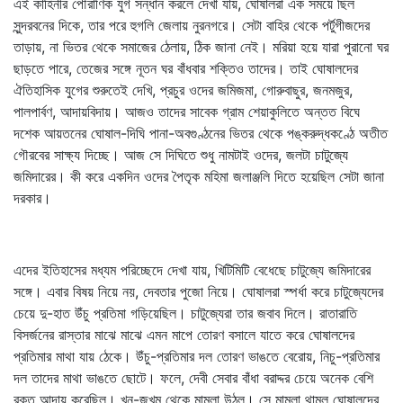
এই কাহিনীর পৌরাণিক যুগ সন্ধান করলে দেখা যায়, ঘোষালরা এক সময়ে ছিল
সুন্দরবনের দিকে, তার পরে হুগলি জেলায় নুরনগরে। সেটা বাহির থেকে পর্টুগীজদের
তাড়ায়, না ভিতর থেকে সমাজের ঠেলায়, ঠিক জানা নেই। মরিয়া হয়ে যারা পুরানো ঘর
ছাড়তে পারে, তেজের সঙ্গে নূতন ঘর বাঁধবার শক্তিও তাদের। তাই ঘোষালদের
ঐতিহাসিক যুগের শুরুতেই দেখি, প্রচুর ওদের জমিজমা, গোরুবাছুর, জনমজুর,
পালপার্বণ, আদায়বিদায়। আজও তাদের সাবেক গ্রাম শেয়াকুলিতে অন্তত বিঘে
দশেক আয়তনের ঘোষাল-দিঘি পানা-অবগুণ্ঠনের ভিতর থেকে পঙ্করুদ্ধকণ্ঠে অতীত
গৌরবের সাক্ষ্য দিচ্ছে। আজ সে দিঘিতে শুধু নামটাই ওদের, জলটা চাটুজ্যে
জমিদারের। কী করে একদিন ওদের পৈতৃক মহিমা জলাঞ্জলি দিতে হয়েছিল সেটা জানা
দরকার।
এদের ইতিহাসের মধ্যম পরিচ্ছেদে দেখা যায়, খিটিমিটি বেধেছে চাটুজ্যে জমিদারের
সঙ্গে। এবার বিষয় নিয়ে নয়, দেবতার পুজো নিয়ে। ঘোষালরা স্পর্ধা করে চাটুজ্যেদের
চেয়ে দু-হাত উঁচু প্রতিমা গড়িয়েছিল। চাটুজ্যেরা তার জবাব দিলে। রাতারাতি
বিসর্জনের রাস্তার মাঝে মাঝে এমন মাপে তোরণ বসালে যাতে করে ঘোষালদের
প্রতিমার মাথা যায় ঠেকে। উঁচু-প্রতিমার দল তোরণ ভাঙতে বেরোয়, নিচু-প্রতিমার
দল তাদের মাথা ভাঙতে ছোটে। ফলে, দেবী সেবার বাঁধা বরাদ্দর চেয়ে অনেক বেশি
রক্ত আদায় করেছিল। খুন-জখম থেকে মামলা উঠল। সে মামলা থামল ঘোষালদের