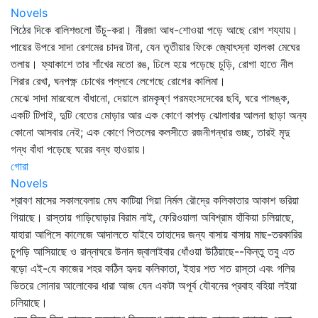
Novels
পিঠের দিকে বালিশগুলো উঁচু-করা। নীরজা আধ-শোওয়া পড়ে আছে রোগ শয্যায়।
পায়ের উপরে সাদা রেশমের চাদর টানা, যেন তৃতীয়ার ফিকে জ্যোৎস্না হালকা মেঘের
তলায়। ফ্যাকাশে তার শাঁখের মতো রঙ, ঢিলে হয়ে পড়েছে চুড়ি, রোগা হাতে নীল
শিরার রেখা, ঘনপক্ষ্ণ চোখের পল্লবে লেগেছে রোগের কালিমা।
মেঝে সাদা মারবেলে বাঁধানো, দেয়ালে রামকৃষ্ণ পরমহংসদেবের ছবি, ঘরে পালঙ্ক,
একটি টিপাই, দুটি বেতের মোড়ার আর এক কোণে কাপড় ঝোলাবার আলনা ছাড়া অন্য
কোনো আসবার নেই; এক কোণে পিতলের কলসীতে রজনীগন্ধার গুচ্ছ, তারই মৃদু
গন্ধ বাঁধা পড়েছে ঘরের বন্ধ হাওয়ায়।
গোরা
Novels
শ্রাবণ মাসের সকালবেলায় মেঘ কাটিয়া গিয়া নির্মল রৌদ্রে কলিকাতার আকাশ ভরিয়া
গিয়াছে। রাস্তায় গাড়িঘোড়ার বিরাম নাই, ফেরিওয়ালা অবিশ্রাম হাঁকিয়া চলিয়াছে,
যাহারা আপিসে কালেজে আদালতে যাইবে তাহাদের জন্য বাসায় বাসায় মাছ-তরকারির
চুপড়ি আসিয়াছে ও রান্নাঘরে উনান জ্বালাইবার ধোঁওয়া উঠিয়াছে--কিন্তু তবু এত
বড়ো এই-যে কাজের শহর কঠিন হৃদয় কলিকাতা, ইহার শত শত রাস্তা এবং গলির
ভিতরে সোনার আলোকের ধারা আজ যেন একটা অপূর্ব যৌবনের প্রবাহ বহিয়া লইয়া
চলিয়াছে।