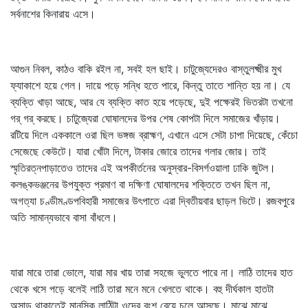
সর্বনাশের কিনারায় এসে।
আগুন নিবল, কাঠও বাকি রইল না, সবই হল ছাই। চাটুজ্যেদেরও বাস্তুলক্ষ্মীর মুখ
ফ্যাকাশে হয়ে গেল। দায়ে পড়ে সন্ধি হতে পারে, কিন্তু তাতে শান্তি হয় না। যে
ব্যক্তি খাড়া আছে, আর যে ব্যক্তি কাত হয়ে পড়েছে, দুই পক্ষেরই ভিতরটা তখনো
গর্‌ গর্‌ করছে। চাটুজ্যেরা ঘোষালদের উপর শেষ কোপটা দিলে সমাজের খাঁড়ায়।
রটিয়ে দিলে এককালে ওরা ছিল ভঙ্গজ ব্রাহ্মণ, এখানে এসে সেটা চাপা দিয়েছে, কেঁচো
সেজেছে কেউটে। যারা খোঁটা দিলে, টাকার জোরে তাদের গলার জোর। তাই
স্মৃতিরত্নপাড়াতেও তাদের এই অপকীর্তনের অনুস্বার-বিসর্গওয়ালা ঢাকি জুটল।
কলঙ্কভঞ্জনের উপযুক্ত প্রমাণ বা দক্ষিণা ঘোষালদের শক্তিতে তখন ছিল না,
অগত্যা চণ্ডীমণ্ডপবিহারী সমাজের উৎপাতে এরা দ্বিতীয়বার ছাড়ল ভিটে। রজবপুরে
অতি সামান্যভাবে বাসা বাঁধলে।
যারা মারে তারা ভোলে, যারা মার খায় তারা সহজে ভুলতে পারে না। লাঠি তাদের হাত
থেকে খসে পড়ে বলেই লাঠি তারা মনে মনে খেলতে থাকে। বহু দীর্ঘকাল হাতটা
অসাড় থাকাতেই মানসিক লাঠিটা ওদের বংশ বেয়ে চলে আসছে। মাঝে মাঝে