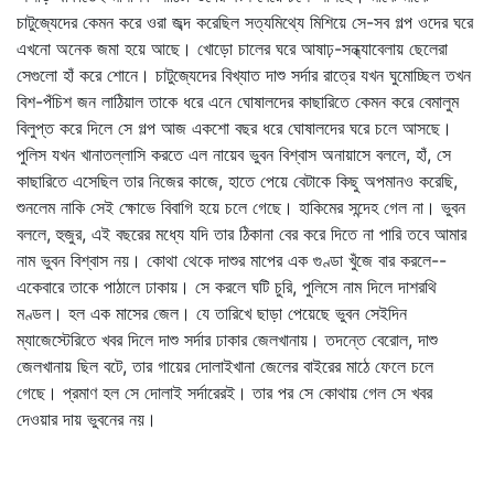
চাটুজ্যেদের কেমন করে ওরা জব্দ করেছিল সত্যমিথ্যে মিশিয়ে সে-সব গল্প ওদের ঘরে
এখনো অনেক জমা হয়ে আছে। খোড়ো চালের ঘরে আষাঢ়-সন্ধ্যাবেলায় ছেলেরা
সেগুলো হাঁ করে শোনে। চাটুজ্যেদের বিখ্যাত দাশু সর্দার রাত্রে যখন ঘুমোচ্ছিল তখন
বিশ-পঁচিশ জন লাঠিয়াল তাকে ধরে এনে ঘোষালদের কাছারিতে কেমন করে বেমালুম
বিলুপ্ত করে দিলে সে গল্প আজ একশো বছর ধরে ঘোষালদের ঘরে চলে আসছে।
পুলিস যখন খানাতল্লাসি করতে এল নায়েব ভুবন বিশ্বাস অনায়াসে বললে, হাঁ, সে
কাছারিতে এসেছিল তার নিজের কাজে, হাতে পেয়ে বেটাকে কিছু অপমানও করেছি,
শুনলেম নাকি সেই ক্ষোভে বিবাগি হয়ে চলে গেছে। হাকিমের সন্দেহ গেল না। ভুবন
বললে, হুজুর, এই বছরের মধ্যে যদি তার ঠিকানা বের করে দিতে না পারি তবে আমার
নাম ভুবন বিশ্বাস নয়। কোথা থেকে দাশুর মাপের এক গুণ্ডা খুঁজে বার করলে--
একেবারে তাকে পাঠালে ঢাকায়। সে করলে ঘটি চুরি, পুলিসে নাম দিলে দাশরথি
মণ্ডল। হল এক মাসের জেল। যে তারিখে ছাড়া পেয়েছে ভুবন সেইদিন
ম্যাজেস্টেরিতে খবর দিলে দাশু সর্দার ঢাকার জেলখানায়। তদন্তে বেরোল, দাশু
জেলখানায় ছিল বটে, তার গায়ের দোলাইখানা জেলের বাইরের মাঠে ফেলে চলে
গেছে। প্রমাণ হল সে দোলাই সর্দারেরই। তার পর সে কোথায় গেল সে খবর
দেওয়ার দায় ভুবনের নয়।