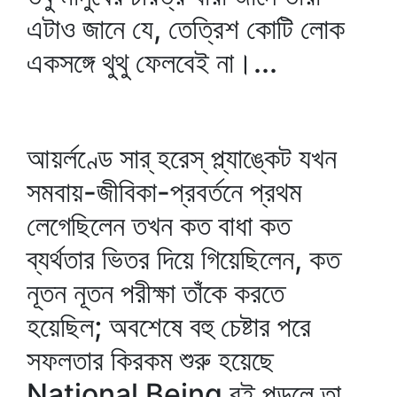
এটাও জানে যে, তেত্রিশ কোটি লোক
একসঙ্গে থুথু ফেলবেই না।...
আয়র্লণ্ডে সার্‌ হরেস্‌ প্ল্যাঙ্কেট যখন
সমবায়-জীবিকা-প্রবর্তনে প্রথম
লেগেছিলেন তখন কত বাধা কত
ব্যর্থতার ভিতর দিয়ে গিয়েছিলেন, কত
নূতন নূতন পরীক্ষা তাঁকে করতে
হয়েছিল; অবশেষে বহু চেষ্টার পরে
সফলতার কিরকম শুরু হয়েছে
National Being বই পড়লে তা