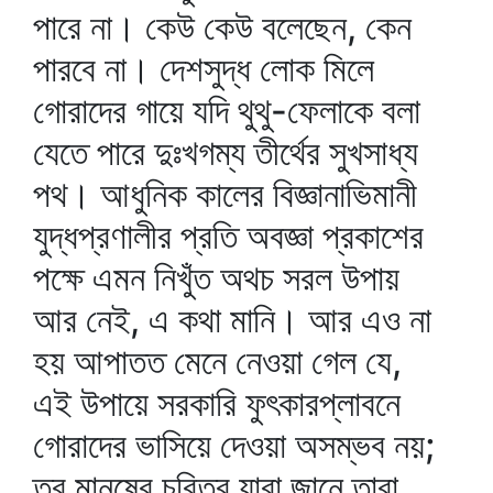
পারে না। কেউ কেউ বলেছেন, কেন
পারবে না। দেশসুদ্ধ লোক মিলে
গোরাদের গায়ে যদি থুথু-ফেলাকে বলা
যেতে পারে দুঃখগম্য তীর্থের সুখসাধ্য
পথ। আধুনিক কালের বিজ্ঞানাভিমানী
যুদ্ধপ্রণালীর প্রতি অবজ্ঞা প্রকাশের
পক্ষে এমন নিখুঁত অথচ সরল উপায়
আর নেই, এ কথা মানি। আর এও না
হয় আপাতত মেনে নেওয়া গেল যে,
এই উপায়ে সরকারি ফুৎকারপ্লাবনে
গোরাদের ভাসিয়ে দেওয়া অসম্ভব নয়;
তবু মানুষের চরিত্র যারা জানে তারা