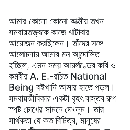
আমার কোনো কোনো আত্মীয় তখন
সমবায়তত্ত্বকে কাজে খাটাবার
আয়োজন করছিলেন। তাঁদের সঙ্গে
আলোচনায় আমার মন আন্দোলিত
হচ্ছিল, এমন সময় আয়র্লণ্ডের কবি ও
কর্মবীর A. E.-রচিত National
Being বইখানি আমার হাতে পড়ল।
সমবায়জীবিকার একটা বৃহৎ বাস্তব রূপ
স্পষ্ট চোখের সামনে দেখলুম। তার
সার্থকতা যে কত বিচিত্র, মানুষের