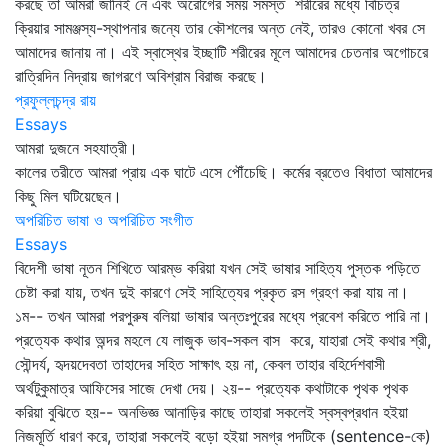
করছে তা আমরা জানিই নে এবং অরোগের সময় সমস্ত শরীরের মধ্যে বিচিত্র
ক্রিয়ার সামঞ্জস্য-স্থাপনার জন্যে তার কৌশলের অন্ত নেই, তারও কোনো খবর সে
আমাদের জানায় না। এই স্বাস্থের ইচ্ছাটি শরীরের মূলে আমাদের চেতনার অগোচরে
রাত্রিদিন নিদ্রায় জাগরণে অবিশ্রাম বিরাজ করছে।
প্রফুল্লচন্দ্র রায়
Essays
আমরা দুজনে সহযাত্রী।
কালের তরীতে আমরা প্রায় এক ঘাটে এসে পৌঁচেছি। কর্মের ব্রতেও বিধাতা আমাদের
কিছু মিল ঘটিয়েছেন।
অপরিচিত ভাষা ও অপরিচিত সংগীত
Essays
বিদেশী ভাষা নূতন শিখিতে আরম্ভ করিয়া যখন সেই ভাষার সাহিত্য পুস্তক পড়িতে
চেষ্টা করা যায়, তখন দুই কারণে সেই সাহিত্যের প্রকৃত রস গ্রহণ করা যায় না।
১ম-- তখন আমরা পরপুরুষ বলিয়া ভাষার অন্তঃপুরের মধ্যে প্রবেশ করিতে পারি না।
প্রত্যেক কথার অন্দর মহলে যে লাজুক ভাব-সকল বাস করে, যাহারা সেই কথার শ্রী,
সৌন্দর্য, হৃদয়দেবতা তাহাদের সহিত সাক্ষাৎ হয় না, কেবল তাহার বহির্দেশবাসী
অর্থটুকুমাত্র আফিসের সাজে দেখা দেয়। ২য়-- প্রত্যেক কথাটাকে পৃথক পৃথক
করিয়া বুঝিতে হয়-- অনভিজ্ঞ আনাড়ির কাছে তাহারা সকলেই স্বস্বপ্রধান হইয়া
নিজমূর্তি ধারণ করে, তাহারা সকলেই বড়ো হইয়া সমগ্র পদটিকে (sentence-কে)