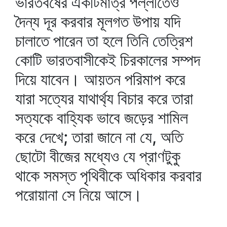
ভারতবর্ষের একটিমাত্র পল্লীতেও
দৈন্য দূর করবার মূলগত উপায় যদি
চালাতে পারেন তা হলে তিনি তেত্রিশ
কোটি ভারতবাসীকেই চিরকালের সম্পদ
দিয়ে যাবেন। আয়তন পরিমাপ করে
যারা সত্যের যাথার্থ্য বিচার করে তারা
সত্যকে বাহ্যিক ভাবে জড়ের শামিল
করে দেখে; তারা জানে না যে, অতি
ছোটো বীজের মধ্যেও যে প্রাণটুকু
থাকে সমস্ত পৃথিবীকে অধিকার করবার
পরোয়ানা সে নিয়ে আসে।