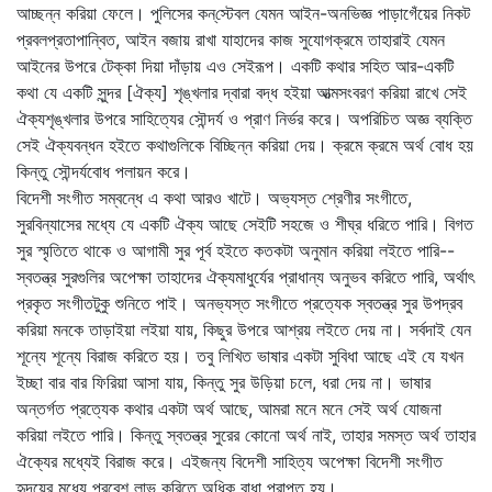
আচ্ছন্ন করিয়া ফেলে। পুলিসের কন্‌স্টেবল যেমন আইন-অনভিজ্ঞ পাড়াগেঁয়ের নিকট
প্রবলপ্রতাপান্বিত, আইন বজায় রাখা যাহাদের কাজ সুযোগক্রমে তাহারাই যেমন
আইনের উপরে টেক্কা দিয়া দাঁড়ায় এও সেইরূপ। একটি কথার সহিত আর-একটি
কথা যে একটি সুন্দর [ঐক্য] শৃঙ্খলার দ্বারা বদ্ধ হইয়া আত্মসংবরণ করিয়া রাখে সেই
ঐক্যশৃঙ্খলার উপরে সাহিত্যের সৌন্দর্য ও প্রাণ নির্ভর করে। অপরিচিত অজ্ঞ ব্যক্তি
সেই ঐক্যবন্ধন হইতে কথাগুলিকে বিচ্ছিন্ন করিয়া দেয়। ক্রমে ক্রমে অর্থ বোধ হয়
কিন্তু সৌন্দর্যবোধ পলায়ন করে।
বিদেশী সংগীত সম্বন্ধে এ কথা আরও খাটে। অভ্যস্ত শ্রেণীর সংগীতে,
সুরবিন্যাসের মধ্যে যে একটি ঐক্য আছে সেইটি সহজে ও শীঘ্র ধরিতে পারি। বিগত
সুর স্মৃতিতে থাকে ও আগামী সুর পূর্ব হইতে কতকটা অনুমান করিয়া লইতে পারি--
স্বতন্ত্র সুরগুলির অপেক্ষা তাহাদের ঐক্যমাধুর্যের প্রাধান্য অনুভব করিতে পারি, অর্থাৎ
প্রকৃত সংগীতটুকু শুনিতে পাই। অনভ্যস্ত সংগীতে প্রত্যেক স্বতন্ত্র সুর উপদ্রব
করিয়া মনকে তাড়াইয়া লইয়া যায়, কিছুর উপরে আশ্রয় লইতে দেয় না। সর্বদাই যেন
শূন্যে শূন্যে বিরাজ করিতে হয়। তবু লিখিত ভাষার একটা সুবিধা আছে এই যে যখন
ইচ্ছা বার বার ফিরিয়া আসা যায়, কিন্তু সুর উড়িয়া চলে, ধরা দেয় না। ভাষার
অন্তর্গত প্রত্যেক কথার একটা অর্থ আছে, আমরা মনে মনে সেই অর্থ যোজনা
করিয়া লইতে পারি। কিন্তু স্বতন্ত্র সুরের কোনো অর্থ নাই, তাহার সমস্ত অর্থ তাহার
ঐক্যের মধ্যেই বিরাজ করে। এইজন্য বিদেশী সাহিত্য অপেক্ষা বিদেশী সংগীত
হৃদয়ের মধ্যে প্রবেশ লাভ করিতে অধিক বাধা প্রাপ্ত হয়।