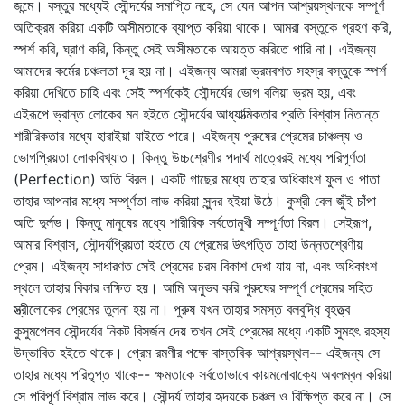
জন্মে। বস্তুর মধ্যেই সৌন্দর্যের সমাপ্তি নহে, সে যেন আপন আশ্রয়স্থলকে সম্পূর্ণ
অতিক্রম করিয়া একটি অসীমতাকে ব্যাপ্ত করিয়া থাকে। আমরা বস্তুকে গ্রহণ করি,
স্পর্শ করি, ঘ্রাণ করি, কিন্তু সেই অসীমতাকে আয়ত্ত করিতে পারি না। এইজন্য
আমাদের কর্মের চঞ্চলতা দূর হয় না। এইজন্য আমরা ভ্রমবশত সহস্র বস্তুকে স্পর্শ
করিয়া দেখিতে চাহি এবং সেই স্পর্শকেই সৌন্দর্যের ভোগ বলিয়া ভ্রম হয়, এবং
এইরূপে ভ্রান্ত লোকের মন হইতে সৌন্দর্যের আধ্যাত্মিকতার প্রতি বিশ্বাস নিতান্ত
শারীরিকতার মধ্যে হারাইয়া যাইতে পারে। এইজন্য পুরুষের প্রেমের চাঞ্চল্য ও
ভোগপ্রিয়তা লোকবিখ্যাত। কিন্তু উচ্চশ্রেণীর পদার্থ মাত্রেরই মধ্যে পরিপূর্ণতা
(Perfection) অতি বিরল। একটি গাছের মধ্যে তাহার অধিকাংশ ফুল ও পাতা
তাহার আপনার মধ্যে সম্পূর্ণতা লাভ করিয়া সুন্দর হইয়া উঠে। কুশ্রী বেল জুঁই চাঁপা
অতি দুর্লভ। কিন্তু মানুষের মধ্যে শারীরিক সর্বতোমুখী সম্পূর্ণতা বিরল। সেইরূপ,
আমার বিশ্বাস, সৌন্দর্যপ্রিয়তা হইতে যে প্রেমের উৎপত্তি তাহা উন্নতশ্রেণীয়
প্রেম। এইজন্য সাধারণত সেই প্রেমের চরম বিকাশ দেখা যায় না, এবং অধিকাংশ
স্থলে তাহার বিকার লক্ষিত হয়। আমি অনুভব করি পুরুষের সম্পূর্ণ প্রেমের সহিত
স্ত্রীলোকের প্রেমের তুলনা হয় না। পুরুষ যখন তাহার সমস্ত বলবুদ্ধি বৃহত্ত্ব
কুসুমপেলব সৌন্দর্যের নিকট বিসর্জন দেয় তখন সেই প্রেমের মধ্যে একটি সুমহৎ রহস্য
উদ্ভাবিত হইতে থাকে। প্রেম রমণীর পক্ষে বাস্তবিক আশ্রয়স্থল-- এইজন্য সে
তাহার মধ্যে পরিতৃপ্ত থাকে-- ক্ষমতাকে সর্বতোভাবে কায়মনোবাক্যে অবলম্বন করিয়া
সে পরিপূর্ণ বিশ্রাম লাভ করে। সৌন্দর্য তাহার হৃদয়কে চঞ্চল ও বিক্ষিপ্ত করে না। সে