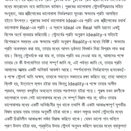
মধ্যে মাত্রাভেদ নহে জাতিভেদ বর্তমান। পুরুষের ভালোবাসা সৌন্দর্যপ্রিয়তার সহিত
সংযুক্ত, আর স্ত্রীলোকের ভালোবাসা নির্ভরপরতা সুতরাং ক্ষমতার প্রতি আসক্তি
হইতে উৎপন্ন। পুরুষের যথার্থ ভালোবাসা Ideal-এর প্রতি এবং স্ত্রীলোকের যথার্থ
ভালোবাসা Real-এর প্রতি। এ স্থলে Ideal এবং Real আমি হয়তো একটু
বিশেষ অর্থে ব্যবহার করিতেছি। সৌন্দর্যের প্রতি অনুরাগ Ideality-র সহিতই
বিশেষরূপে সম্বন্ধ এবং ক্ষমতার প্রতি অনুরাগ Reality-র মধ্যে নিবিষ্ট। ক্ষমতার
প্রতি অবলম্বন করা যায়, তাহার মধ্যে আপন দুর্বলতা বিসর্জন দিয়া বিশ্রাম লাভ করা
যায়। কিন্তু সৌন্দর্যকে ধরা যায় না, তাহার প্রতি ভর দেওয়া যায় না, আমাদের পক্ষে
তাহার যে কী উপযোগিতা তাহা সম্পূর্ণ জানি না, এই পর্যন্ত জানি যে, তাহার প্রতি
আমাদের আত্মার একটি অনিবার্য আকর্ষণ আছে। স্পর্শনযোগ্য নির্ভরযোগ্য ছনতরভঢ়ঁ-
র পক্ষে সৌন্দর্য অতি অক্ষম, তাহাকে সযত্নে সকাতরে রক্ষা করিতে হয়; তাহা আঘাতে
ক্লিষ্ট হয়, উত্তাপে ম্লান হইয়া যায় কিন্তু Ideality-র পক্ষে তাহার অসীম
প্রভাব, সমস্ত বলবুদ্ধি অবহেলে তাহার শরণাপন্ন হইয়া পড়ে। পুরুষ যখন রমণীকে
ভালোবাসে তখন সেই ভালোবাসার মধ্যে সে সম্পূর্ণ বিরাম পায় না; যদিও তাহার
ভালোবাসার মধ্যে একটি অনির্বচনীয় সুখ থাকে তথাপি কী একটা আকাঙক্ষাপূর্ণ সুগভীর
বিষাদ ছায়ার ন্যায় তাহার অনুবর্তী হইয়া থাকে। কারণ সমুদয় যথার্থ সৌন্দর্যের মধ্যে
একটি চিরনিলীন আকাঙক্ষা সর্বদা বিরাজ করিতে থাকে। যেমন ভালো গান শুনিলে
প্রাণ উদাস হইয়া যায়, প্রকৃতির উদার সৌন্দর্য অনুভব করিলে হৃদয়ের মধ্যে ব্যাকুলতা