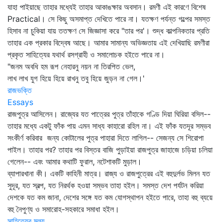
যাহা পাইয়াছে তাহার মধ্যেই তাহার আকাঙক্ষার অবসান। রমণী এই কারণে বিশেষ
Practical। সে কিছু অসমাপ্ত দেখিতে পারে না। যতক্ষণ পর্যন্ত গল্পের সমস্ত
হিসাব না চুকিয়া যায় ততক্ষণ সে জিজ্ঞাসা করে "তার পর'। শুদ্ধ কাল্পনিকতার প্রতি
তাহার এক প্রকার বিদ্বেষ আছে। আমার সামান্য অভিজ্ঞতায় এই দেখিয়াছি রমণীরা
প্রকৃত সাহিত্যের যথার্থ রসগ্রাহী ও সমালোচক হইতে পারে না।
"জনম অবধি হম রূপ নেহারনু নয়ন না তিরপিত ভেল,
লাখ লাখ যুগ হিয়ে হিয়ে রাখনু তবু হিয়ে জুড়ন না গেল।'
রাজভক্তি
Essays
রাজপুত্র আসিলেন। রাজ্যের যত পাত্রের পুত্র তাঁহাকে গণ্ডি দিয়া ঘিরিয়া বসিল--
তাহার মধ্যে একটু ফাঁক পায় এমন সাধ্য কাহারো রহিল না। এই ফাঁক যতদূর সম্ভব
সংকীর্ণ করিবার জন্য কোটালের পুত্র পাহারা দিতে লাগিল-- সেজন্য সে শিরোপা
পাইল। তাহার পর? তাহার পর বিস্তর বাজি পুড়াইয়া রাজপুত্র জাহাজে চড়িয়া চলিয়া
গেলেন-- এবং আমার কথাটি ফুরাল, নটেশাকটি মুড়াল।
ব্যাপারখানা কী। একটি কাহিনী মাত্র। রাজ্য ও রাজপুত্রের এই বহুদুর্লভ মিলন যত
সুদূর, যত স্বল্প, যত নিরর্থক হওয়া সম্ভব তাহা হইল। সমস্ত দেশ পর্যটন করিয়া
দেশকে যত কম জানা, দেশের সঙ্গে যত কম যোগস্থাপন হইতে পারে, তাহা বহু ব্যয়ে
বহু নৈপুণ্য ও সমারোহ-সহকারে সমাধা হইল।
সাহিত্যের মূল্য