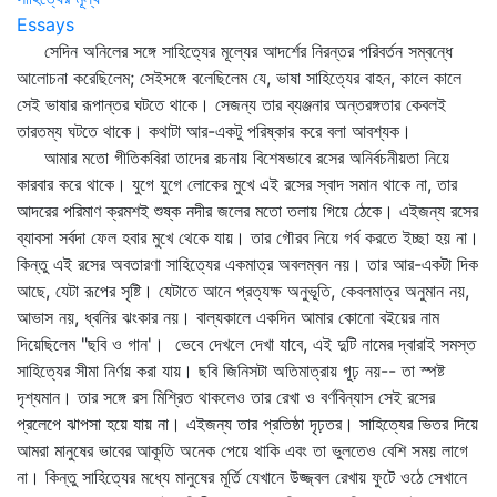
Essays
সেদিন অনিলের সঙ্গে সাহিত্যের মূল্যের আদর্শের নিরন্তর পরিবর্তন সম্বন্ধে
আলোচনা করেছিলেম; সেইসঙ্গে বলেছিলেম যে, ভাষা সাহিত্যের বাহন, কালে কালে
সেই ভাষার রূপান্তর ঘটতে থাকে। সেজন্য তার ব্যঞ্জনার অন্তরঙ্গতার কেবলই
তারতম্য ঘটতে থাকে। কথাটা আর-একটু পরিষ্কার করে বলা আবশ্যক।
আমার মতো গীতিকবিরা তাদের রচনায় বিশেষভাবে রসের অনির্বচনীয়তা নিয়ে
কারবার করে থাকে। যুগে যুগে লোকের মুখে এই রসের স্বাদ সমান থাকে না, তার
আদরের পরিমাণ ক্রমশই শুষ্ক নদীর জলের মতো তলায় গিয়ে ঠেকে। এইজন্য রসের
ব্যাবসা সর্বদা ফেল হবার মুখে থেকে যায়। তার গৌরব নিয়ে গর্ব করতে ইচ্ছা হয় না।
কিন্তু এই রসের অবতারণা সাহিত্যের একমাত্র অবলম্বন নয়। তার আর-একটা দিক
আছে, যেটা রূপের সৃষ্টি। যেটাতে আনে প্রত্যক্ষ অনুভূতি, কেবলমাত্র অনুমান নয়,
আভাস নয়, ধ্বনির ঝংকার নয়। বাল্যকালে একদিন আমার কোনো বইয়ের নাম
দিয়েছিলেম "ছবি ও গান'। ভেবে দেখলে দেখা যাবে, এই দুটি নামের দ্বারাই সমস্ত
সাহিত্যের সীমা নির্ণয় করা যায়। ছবি জিনিসটা অতিমাত্রায় গূঢ় নয়-- তা স্পষ্ট
দৃশ্যমান। তার সঙ্গে রস মিশ্রিত থাকলেও তার রেখা ও বর্ণবিন্যাস সেই রসের
প্রলেপে ঝাপসা হয়ে যায় না। এইজন্য তার প্রতিষ্ঠা দৃঢ়তর। সাহিত্যের ভিতর দিয়ে
আমরা মানুষের ভাবের আকূতি অনেক পেয়ে থাকি এবং তা ভুলতেও বেশি সময় লাগে
না। কিন্তু সাহিত্যের মধ্যে মানুষের মূর্তি যেখানে উজ্জ্বল রেখায় ফুটে ওঠে সেখানে