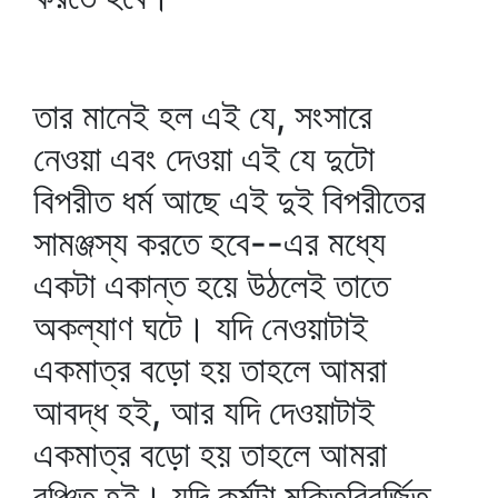
তার মানেই হল এই যে, সংসারে
নেওয়া এবং দেওয়া এই যে দুটো
বিপরীত ধর্ম আছে এই দুই বিপরীতের
সামঞ্জস্য করতে হবে--এর মধ্যে
একটা একান্ত হয়ে উঠলেই তাতে
অকল্যাণ ঘটে। যদি নেওয়াটাই
একমাত্র বড়ো হয় তাহলে আমরা
আবদ্ধ হই, আর যদি দেওয়াটাই
একমাত্র বড়ো হয় তাহলে আমরা
বঞ্চিত হই। যদি কর্মটা মুক্তিবিবর্জিত