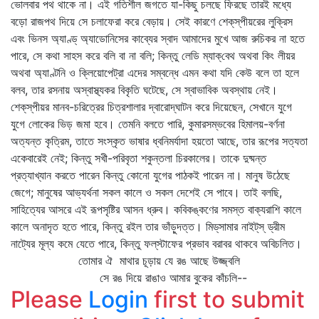
ভোলবার পথ থাকে না। এই গতিশীল জগতে যা-কিছু চলছে ফিরছে তারই মধ্যে
বড়ো রাজপথ দিয়ে সে চলাফেরা করে বেড়ায়। সেই কারণে শেক্‌স্‌পীয়রের লুক্রিস
এবং ভিনস অ্যাণ্ড্‌ অ্যাডোনিসের কাব্যের স্বাদ আমাদের মুখে আজ রুচিকর না হতে
পারে, সে কথা সাহস করে বলি বা না বলি; কিন্তু লেডি ম্যাক্‌বেথ অথবা কিং লীয়র
অথবা অ্যাণ্টনি ও ক্লিয়োপেট্রা এদের সম্বন্ধে এমন কথা যদি কেউ বলে তা হলে
বলব, তার রসনায় অস্বাস্থ্যকর বিকৃতি ঘটেছে, সে স্বাভাবিক অবস্থায় নেই।
শেক্‌স্‌পীয়র মানব-চরিত্রের চিত্রশালার দ্বারোদ্‌ঘাটন করে দিয়েছেন, সেখানে যুগে
যুগে লোকের ভিড় জমা হবে। তেমনি বলতে পারি, কুমারসম্ভবের হিমালয়-বর্ণনা
অত্যন্ত কৃত্রিম, তাতে সংস্কৃত ভাষার ধ্বনিমর্যাদা হয়তো আছে, তার রূপের সত্যতা
একেবারেই নেই; কিন্তু সখী-পরিবৃতা শকুন্তলা চিরকালের। তাকে দুষ্মন্ত
প্রত্যাখ্যান করতে পারেন কিন্তু কোনো যুগের পাঠকই পারেন না। মানুষ উঠেছে
জেগে; মানুষের আভ্যর্থনা সকল কালে ও সকল দেশেই সে পাবে। তাই বলছি,
সাহিত্যের আসরে এই রূপসৃষ্টির আসন ধ্রুব। কবিকঙ্কণের সমস্ত বাক্যরাশি কালে
কালে অনাদৃত হতে পারে, কিন্তু রইল তার ভাঁড়ুদত্ত। মিড্‌সামার নাইট্‌স্‌ ড্রীম
নাট্যের মূল্য কমে যেতে পারে, কিন্তু ফল্‌স্টাফের প্রভাব বরাবর থাকবে অবিচলিত।
তোমার ঐ মাথার চূড়ায় যে রঙ আছে উজ্জ্বলি
সে রঙ দিয়ে রাঙাও আমার বুকের কাঁচলি--
Please
Login
first to submit