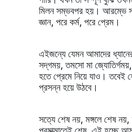
মিলন সম্ভবপর হয়। আরম্ভে সত্
জ্ঞান, পরে কর্ম, পরে প্রেম।
এইজন্যে যেমন আমাদের ধ্যানের মন
সদ্‌গময়, তমসো মা জ্যোতির্গময়
হতে প্রেমে নিয়ে যাও। তবেই হে
প্রসন্ন হয়ে উঠবে।
সত্যে শেষ নয়, মঙ্গলে শেষ নয়
পরমাত্মাতেই শেষ, এই হচ্ছে আম