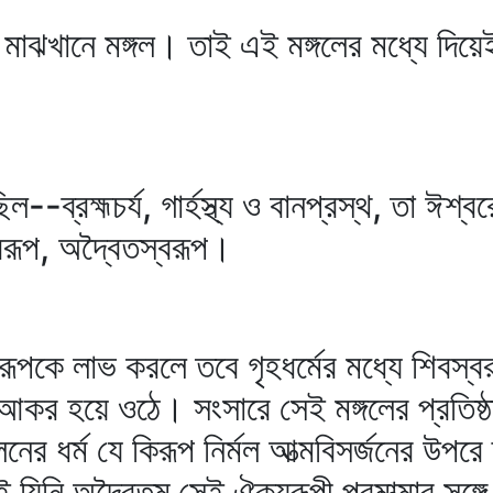
 মাঝখানে মঙ্গল। তাই এই মঙ্গলের মধ্যে দি
-ব্রহ্মচর্য, গার্হস্থ্য ও বানপ্রস্থ, তা ঈশ্
্বরূপ, অদ্বৈতস্বরূপ।
তস্বরূপকে লাভ করলে তবে গৃহধর্মের মধ্যে শিব
র আকর হয়ে ওঠে। সংসারে সেই মঙ্গলের প্রতিষ্ঠ
িলনের ধর্ম যে কিরূপ নির্মল আত্মবিসর্জনের উপ
 যিনি অদ্বৈতম্‌ সেই ঐক্যরূপী পরমাত্মার সঙ্গে