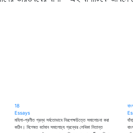
18
বাং
Essays
Es
মহিলা-প্রণীত গ্রন্থ সর্বতোভাবে নিরপেক্ষচিত্তে সমালোচনা করা
যাঁ
কঠিন। বিশেষত বর্তমান সমালোচ্য গ্রন্থের লেখিকা নিতান্ত
বাং