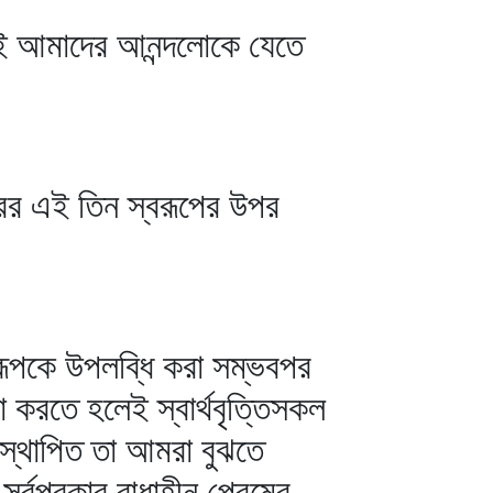
য়েই আমাদের আনন্দলোকে যেতে
বরের এই তিন স্বরূপের উপর
স্বরূপকে উপলব্ধি করা সম্ভবপর
া করতে হলেই স্বার্থবৃত্তিসকল
রে স্থাপিত তা আমরা বুঝতে
 সর্বপ্রকার বাধাহীন প্রেমের