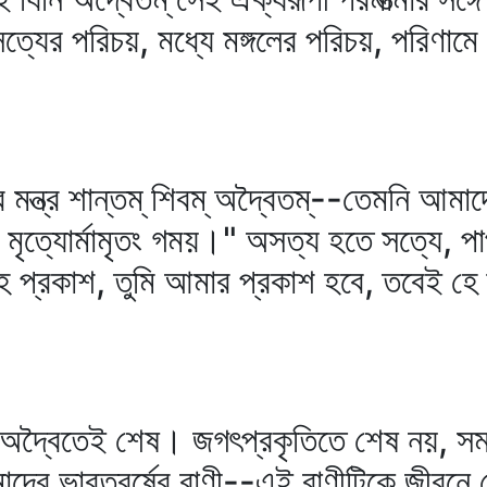
যের পরিচয়, মধ্যে মঙ্গলের পরিচয়, পরিণামে
্ত্র শান্তম্‌ শিবম্‌ অদ্বৈতম্‌--তেমনি আমাদে
, মৃত্যোর্মামৃতং গময়।" অসত্য হতে সত্যে, 
 প্রকাশ, তুমি আমার প্রকাশ হবে, তবেই হে 
, অদ্বৈতেই শেষ। জগৎপ্রকৃতিতে শেষ নয়, স
াদের ভারতবর্ষের বাণী--এই বাণীটিকে জীবনে 