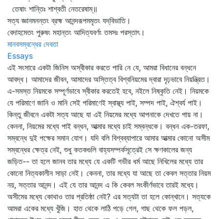
তেষাং শান্তিঃ শাশ্বতী নেতরেষাম্॥
সত্য জ্ঞানমনন্তং ব্রহ্ম আনন্দরূপমমৃতং যদ্‌বিভাতি।
বেদাহমেতং পুরুষং মহান্তং আদিত্যবর্ণং তমসঃ পরস্তাৎ।
মানবসম্বন্ধের দেবতা
Essays
এই সংসারে একটা জিনিস অস্বীকার করতে পারি নে যে, আমরা বিধানের বন্ধনে
আবদ্ধ। আমাদের জীবন, আমাদের অস্তিত্ব বিশ্বনিয়মের দ্বারা দৃঢ়ভাবে নিয়ন্ত্রিত।
এ-সমস্ত নিয়মকে সম্পূর্ণভাবে স্বীকার করতেই হবে, নইলে নিষ্কৃতি নেই। নিয়মকে
যে পরিমাণে জানি ও মানি সেই পরিমাণেই স্বাস্থ্য পাই, সম্পদ পাই, ঐশ্বর্য পাই।
কিন্তু জীবনে একটা সত্য আছে যা এই নিয়মের মধ্যে আপনাকে দেখতে পায় না।
কেননা, নিয়মের মধ্যে পাই বন্ধন, আত্মার মধ্যে চাই সম্বন্ধকে। বন্ধন এক-তরফা,
সম্বন্ধে দুই পক্ষের সমান যোগ। যদি বলি বিশ্বব্যাপারে আমার আত্মার কোনো অসীম
সম্বন্ধের ক্ষেত্র নেই, শুধু কতকগুলি বাহ্যসম্পর্কসূত্রেই সে ক্ষণকালের জন্য
জড়িত-- তা হলে জানব তার মধ্যে যে একটি গভীর ধর্ম আছে নিখিলের মধ্যে তার
কোনো নিত্যকালীন সাড়া নেই। কেননা, তার মধ্যে যা আছে তা কেবল সত্তার নিয়ম
নয়, সত্তার আনন্দ। এই যে তার আনন্দ এ কি কেবল সংকীর্ণভাবে তারই মধ্যে।
অসীমের মধ্যে কোথাও তার প্রতিষ্ঠা নেই? এর সত্যটা তা হলে কোন্‌খানে। সত্যকে
আমরা একের মধ্যে খুঁজি। হাত থেকে লাঠি পড়ে গেল, গাছ থেকে ফল পড়ল,