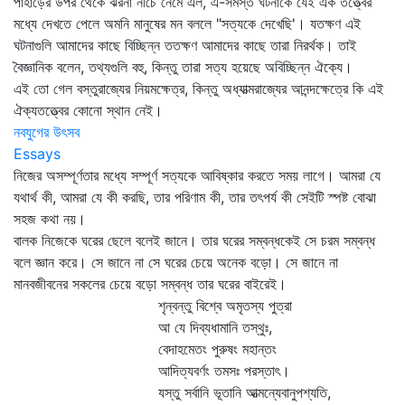
পাহাড়ের উপর থেকে ঝরনা নীচে নেমে এল, এ-সমস্ত ঘটনাকে যেই এক তত্ত্বের
মধ্যে দেখতে পেলে অমনি মানুষের মন বললে "সত্যকে দেখেছি'। যতক্ষণ এই
ঘটনাগুলি আমাদের কাছে বিচ্ছিন্ন ততক্ষণ আমাদের কাছে তারা নিরর্থক। তাই
বৈজ্ঞানিক বলেন, তথ্যগুলি বহু, কিন্তু তারা সত্য হয়েছে অবিচ্ছিন্ন ঐক্যে।
এই তো গেল বস্তুরাজ্যের নিয়মক্ষেত্র, কিন্তু অধ্যাত্মরাজ্যের আনন্দক্ষেত্রে কি এই
ঐক্যতত্ত্বের কোনো স্থান নেই।
নবযুগের উৎসব
Essays
নিজের অসম্পূর্ণতার মধ্যে সম্পূর্ণ সত্যকে আবিষ্কার করতে সময় লাগে। আমরা যে
যথার্থ কী, আমরা যে কী করছি, তার পরিণাম কী, তার তৎপর্য কী সেইটি স্পষ্ট বোঝা
সহজ কথা নয়।
বালক নিজেকে ঘরের ছেলে বলেই জানে। তার ঘরের সম্বন্ধকেই সে চরম সম্বন্ধ
বলে জ্ঞান করে। সে জানে না সে ঘরের চেয়ে অনেক বড়ো। সে জানে না
মানবজীবনের সকলের চেয়ে বড়ো সম্বন্ধ তার ঘরের বাইরেই।
শৃন্বন্তু বিশ্বে অমৃতস্য পুত্রা
আ যে দিব্যধামানি তস্থুঃ,
বেদাহমেতং পুরুষং মহান্তং
আদিত্যবর্ণং তমসঃ পরস্তাৎ।
যস্তু সর্বানি ভূতানি আত্মন্যেবানুপশ্যতি,