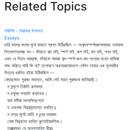
Related Topics
পরিশিষ্ট - নিরাকার উপাসনা
Essays
চারি সহস্র বৎসর পূর্বে ভারতে প্রশ্ন উঠিয়াছিল -- অশব্দমস্পর্শমরূপমব্যয়ং তথারসং
নিত্যমগন্ধবচ্চ যৎ-- যাঁহাতে শব্দ নাই, স্পর্শ নাই, রূপ নাই, রস নাই, গন্ধ নাই,
এমন যে নিত্য পরব্রহ্ম, তাঁহাকে আমরা শব্দ-স্পর্শ-রূপ-রস-গন্ধের মধ্যে থাকিয়া
লাভ করিতে পারি কি না? তপোবনে অরণ্যচ্ছায়াতলে সেদিন তাহার এক সুগম্ভীর
উত্তর ধ্বনিত হইয়া উঠিয়াছিল --
বেদাহমেতং পুরুষং মহান্তং, আমি সেই মহান্‌ পুরুষকে জানিয়াছি।
ন সন্দৃশে তিষ্ঠতি রূপমস্য
ন চক্ষুষা পশ্যতি কশ্চনৈনং।
হৃদা মনীষা মনসাভিক্‌প্তো
য এনমেবং বিদুরমৃতাস্তে ভবন্তি॥
ন তত্র সূর্যো ভাতি ন চন্দ্র তারকাং
নেমা বিদ্যুতো ভান্তি কুতোইয়মগ্নিঃ।
তমাত্মস্থং যে অনুপশ্যন্তি ধীরাঃ