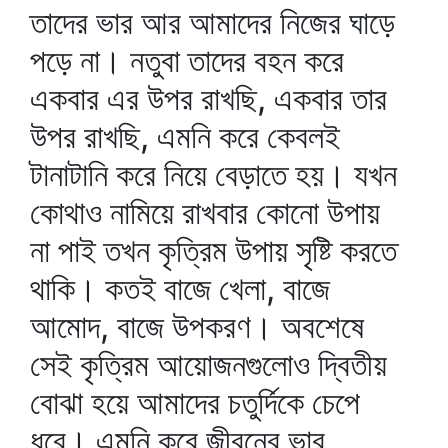
তাদের ভার আর আমাদের নিজের ঘাড়ে
পড়ে না। নতুবা তাদের বহন করে
একবার এর উপর রাখছি, একবার তার
উপর রাখছি, এমনি করে কেবলই
টানাটানি করে নিয়ে বেড়াতে হয়। যখন
কোথাও নামিয়ে রাখবার কোনো উপায়
না পাই তখন কৃত্রিম উপায় সৃষ্টি করতে
থাকি। কতই বাজে খেলা, বাজে
আমোদ, বাজে উপকরণ। অবশেষে
সেই কৃত্রিম আয়োজনগুলোও দ্বিতীয়
বোঝা হয়ে আমাদের চতুর্দিকে চেপে
ধরে। এমনি করে জীবনের ভার