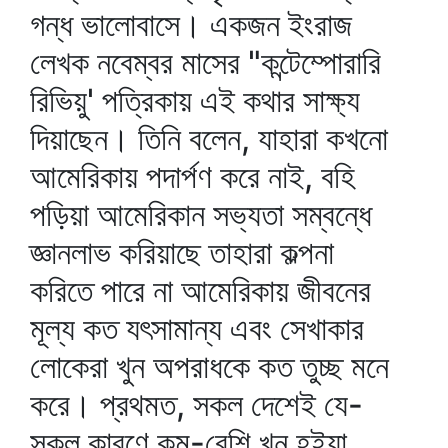
গন্ধ ভালোবাসে। একজন ইংরাজ
লেখক নবেম্বর মাসের "কন্টেম্পোরারি
রিভিয়ু' পত্রিকায় এই কথার সাক্ষ্য
দিয়াছেন। তিনি বলেন, যাহারা কখনো
আমেরিকায় পদার্পণ করে নাই, বহি
পড়িয়া আমেরিকান সভ্যতা সম্বন্ধে
জ্ঞানলাভ করিয়াছে তাহারা কল্পনা
করিতে পারে না আমেরিকায় জীবনের
মূল্য কত যৎসামান্য এবং সেখাকার
লোকেরা খুন অপরাধকে কত তুচ্ছ মনে
করে। প্রথমত, সকল দেশেই যে-
সকল কারণে কম-বেশি খুন হইয়া