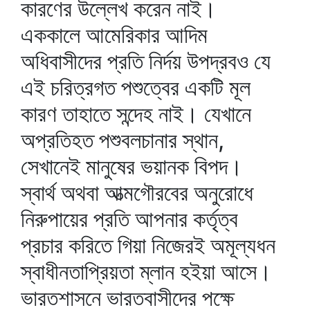
কারণের উল্লেখ করেন নাই।
এককালে আমেরিকার আদিম
অধিবাসীদের প্রতি নির্দয় উপদ্রবও যে
এই চরিত্রগত পশুত্বের একটি মূল
কারণ তাহাতে সন্দেহ নাই। যেখানে
অপ্রতিহত পশুবলচানার স্থান,
সেখানেই মানুষের ভয়ানক বিপদ।
স্বার্থ অথবা আত্মগৌরবের অনুরোধে
নিরুপায়ের প্রতি আপনার কর্তৃত্ব
প্রচার করিতে গিয়া নিজেরই অমূল্যধন
স্বাধীনতাপ্রিয়তা ম্লান হইয়া আসে।
ভারতশাসনে ভারতবাসীদের পক্ষে