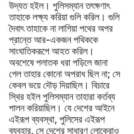
উদ্যত হইল। পুলিসম্যান তৎক্ষণাৎ
তাহাকে লক্ষ্য করিয়া গুলি করিল। গুলি
দৈবাৎ তাহাকে না লাগিয়া পথের অপর
প্রান্তে আর-একজন পথিককে
সাংঘাতিকরূপে আহত করিল।
অবশেষে পলাতক ধরা পড়িলে জানা
গেল তাহার কোনো অপরাধ ছিল না; সে
কেবল ভয়ে দৌড় দিয়াছিল। বিচারে
স্থির হইল পুলিসম্যান তাহারা কর্তব্য
পালন করিয়াছিল। যে দেশের আইনে
এইরূপ ব্যবস্থা, পুলিসের এইরূপ
ব্যবহার, সে দেশের সাধারণ লোকেরাও