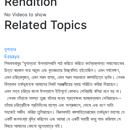
Rendition
No Videos to show
Related Topics
যুগান্তর
Essays
শিবনাথবাবুর "যুগান্তর' উপন্যাসখানি পাঠ করিতে করিতে কর্তব্যক্লান্ত সমালোচকের
চিত্ত বহুকাল পরে আনন্দ এবং কৃতজ্ঞতায় উচ্ছ্বসিত হইতেছিল। এমন পর্যবেক্ষণ,
এমন চরিত্রসৃজন, এমন সরস হাস্য, এমন সরল সহৃদয়তা বঙ্গসাহিত্যে দুর্লভ। লেখক
বিশ্বনাথ তর্কভূষণকে আমাদের নিকট পরমাত্মীয়ের ন্যায় পরিচিত করিয়া দিয়াছেন।
এমন সত্য চরিত্র বাংলা উপন্যাসে ইতিপূর্বে কোথাও দেখিয়াছি বলিয়া মনে হয় না।
লেখক তাঁহাকে সমস্ত তুচ্ছ ঘটনার মধ্যে প্রত্যক্ষবৎ জাজ্বল্যমান দেখিয়াছেন--
তাঁহার চরিত্রটিকে প্রতিদিনের হাস্যে এবং অশ্রুজলে, দোষে এবং গুণে অতি
সহজেই সজীব করিয়া তুলিয়াছেন। বিরলবসতি বঙ্গসাহিত্যরাজ্যে তর্কভূষণ মহাশয় যে
একটি জনসংখ্যা বৃদ্ধি করিলেন এবং আমরা যে একটি স্থায়ী বন্ধু লাভ করিলাম সে
বিষয়ে আমাদের কোনো সন্দেহমাত্র নাই।