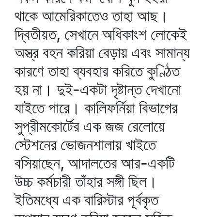
থাকে আমেরিকাতেও তাহা আছ।
দ্বিতীয়ত, সেখানে অধিকাংশ লোকেই
অস্ত্র বহন করিয়া বেড়ায় এবং সামান্য
কারণে তাহা ব্যবহার করিতে কুণ্ঠিত
হয় না। দুই-একটা দৃষ্টান্ত দেখানো
যাইতে পারে। কালিফর্নিয়া বিভাগের
সুপ্রীমকোর্টের এক জজ রেলোয়ে
স্টেশনের ভোজনশালায় খাইতে
বসিয়াছেন, আদালতের আর-একটি
উচ্চ কর্মচারী তাঁহার সঙ্গী ছিল।
ইতিমধ্যে এক বারিস্টার পূর্বকৃত