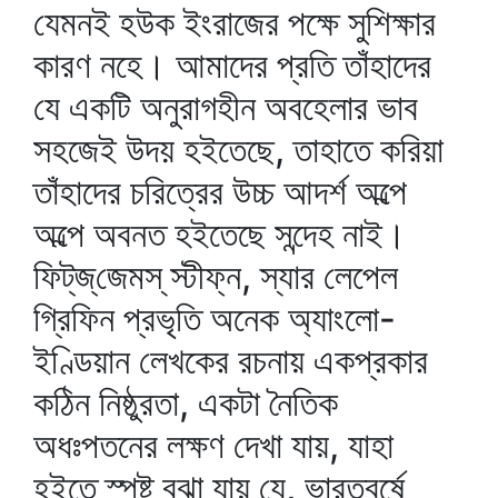
যেমনই হউক ইংরাজের পক্ষে সুশিক্ষার
কারণ নহে। আমাদের প্রতি তাঁহাদের
যে একটি অনুরাগহীন অবহেলার ভাব
সহজেই উদয় হইতেছে, তাহাতে করিয়া
তাঁহাদের চরিত্রের উচ্চ আদর্শ অল্পে
অল্পে অবনত হইতেছে সন্দেহ নাই।
ফিট্‌জ্‌জেমস্‌ স্টীফ্‌ন, স্যার লেপেল
গ্রিফিন প্রভৃতি অনেক অ্যাংলো-
ইণ্ডিয়ান লেখকের রচনায় একপ্রকার
কঠিন নিষ্ঠুরতা, একটা নৈতিক
অধঃপতনের লক্ষণ দেখা যায়, যাহা
হইতে স্পষ্ট বুঝা যায় যে, ভারতবর্ষে