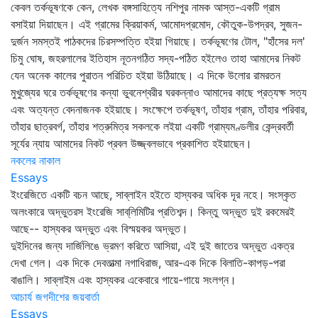
কেবল তর্কভূষণকে কেন, লেখক বঙ্গসাহিত্যে নশিপুর নামক আস্ত-একটি গ্রাম
বসাইয়া দিয়াছেন। এই গ্রামের ক্রিয়াকর্ম, আমোদপ্রমোদ, কৌতুক-উপদ্রব, সুজন-
দুর্জন সমস্তই পাঠকদের চিরসম্পত্তি হইয়া গিয়াছে। তর্কভূষণের টোল, "হাঁসের দল'
চিমু ঘোষ, জহরলালের ইতিহাস নূতনগঠিত সদ্য-পঠিত হইলেও তাহা আমাদের নিকট
যেন অনেক কালের পুরাতন পরিচিত হইয়া উঠিয়াছে। এ দিকে উলোর রামরতন
মুখুজ্যের ঘরে তর্কভূষণের কন্যা ভুবনেশ্বরীর ঘরকন্নাও আমাদের কাছে প্রত্যক্ষ সত্য
এবং অত্যন্ত বেদনাজনক হইয়াছে। সংক্ষেপে তর্কভূষণ, তাঁহার গ্রাম, তাঁহার পরিবার,
তাঁহার ছাত্রবর্গ, তাঁহার শত্রুমিত্র সকলকে লইয়া একটি গ্রাম্যমণ্ডলীর কেন্দ্রবর্তী
সূর্যের ন্যায় আমাদের নিকট প্রবল উজ্জ্বলভাবে প্রকাশিত হইয়াছেন।
নকলের নাকাল
Essays
ইংরেজিতে একটি বচন আছে, সাব্‌লাইন হইতে হাস্যকর অধিক দূর নহে। সংস্কৃত
অলংকারে অদ্ভুতরস ইংরেজি সাব্‌লিমিটির প্রতিশব্দ। কিন্তু অদ্ভুত দুই রকমেরই
আছে-- হাস্যকর অদ্ভুত এবং বিস্ময়কর অদ্ভুত।
দুইদিনের জন্য দার্জিলিঙে ভ্রমণ করিতে আসিয়া, এই দুই জাতের অদ্ভুত একত্র
দেখা গেল। এক দিকে দেবতাত্মা নগাধিরাজ, আর-এক দিকে বিলাতি-কাপড়-পরা
বাঙালি। সাব্‌লাইম এবং হাস্যকর একেবারে গায়ে-গায়ে সংলগ্ন।
আচার্য জগদীশের জয়বার্তা
Essays