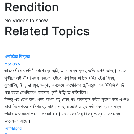
Rendition
No Videos to show
Related Topics
ওলাউঠার বিস্তার
Essays
ভারতবর্ষ যে ওলাউঠা রোগের জন্মভূমি, এ সম্বন্ধে সন্দেহ অতি অল্পই আছে। ১৮১৭
খৃস্টাব্দে এই ভীষণ মড়ক বঙ্গদেশ হইতে দিগ্‌বিজয় করিতে বাহির হইয়া সিন্ধু,
য়ুফ্রাটিস, নীল, দানিয়ুব, ভল্‌গা, অবশেষে আমেরিকার সেন্টলরেন্স এবং মিসিসিপি নদী
পার হইয়া দেশবিদেশে হাহাকার ধ্বনি উত্থিত করিয়াছিল।
কিন্তু এই রোগ জল, খাদ্য অথবা বায়ু কোন্‌ পথ অবলম্বন করিয়া ভ্রমণ করে এখনও
তাহা নিঃসংশয়রূপে স্থির হয় নাই। তবে, জলটাই তাহার সর্বাপেক্ষা প্রধান বাহন
তাহার অনেকগুলা প্রমাণ পাওয়া যায়। মে মাসের নিয়ু রিভিয়ু পত্রে এ সম্বন্ধে
আলোচনা আছে।
আত্মপ্রত্যয়