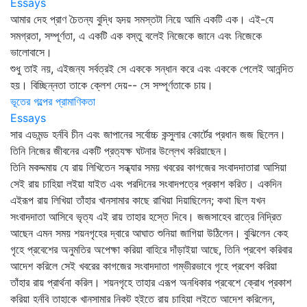
Essays
আমার দেহ প্রাণ চৈতন্য বুদ্ধি হৃদয় সমস্তটা নিয়ে আমি একটি এক। এই-যে
সমগ্রতা, সম্পূর্ণতা, এ একটি এক বস্তু বলেই নিজেকে জানে এবং নিজেকে
ভালোবাসে।
শুধু তাই নয়, এইজন্য সর্বত্রই সে এককে সন্ধান করে এবং এককে পেলেই আনন্দিত
হয়। বিচ্ছিন্নতা তাকে ক্লেশ দেয়-- সে সম্পূর্ণতাকে চায়।
ভূতের গল্পের প্রামাণিকতা
Essays
সার এডমন্ড হর্নবি চীন এবং জাপানের সর্বোচ্চ কন্সুলার কোর্টের প্রধান জজ ছিলেন।
তিনি নিজের জীবনের একটি প্রত্যক্ষ ঘটনার উল্লেখ করিয়াছেন।
তিনি মকদ্দমায় যে রায় লিখিতেন সন্ধ্যার সময় খবরের কাগজের সংবাদদাতারা আসিয়া
সেই রায় চাহিয়া লইয়া যাইত এবং পরদিনের সংবাদপত্রে প্রকাশ করিত। একদিন
এইরূপ রায় লিখিয়া তাঁহার খানসামার কাছে রাখিয়া দিয়াছিলেন; কথা ছিল যখন
সংবাদদাতা আসিবে ভৃত্য এই রায় তাহার হস্তে দিবে। জজসাহেব রাত্রে নিদ্রিত
আছেন এমন সময় শয়নগৃহের দ্বারে আঘাত শুনিয়া জাগিয়া উঠিলেন। বুঝিলেন কেহ
গৃহে প্রবেশের অনুমতির অপেক্ষা করিয়া বাহিরে দাঁড়াইয়া আছে, তিনি প্রবেশ করিবার
আদেশ করিলে সেই খবরের কাগজের সংবাদদাতা গম্ভীরভাবে গৃহে প্রবেশ করিয়া
তাঁহার রায় প্রার্থনা করিল। শয়নগৃহে তাহার এরূপ অনধিকার প্রবেশে ক্রোধ প্রকাশ
করিয়া হর্নবি তাহাকে খানসামার নিকট হইতে রায় চাহিয়া লইতে আদেশ করিলেন,