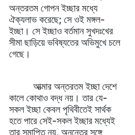
অন্তরতম গোপন ইচ্ছার মধ্যে
ঐক্যলাভ করেছে; সে ওই মঙ্গল-
ইচ্ছা। সে ইচ্ছাও বর্তমান সুখদঃখের
সীমা ছাড়িয়ে ভবিষ্যতের অভিমুখে চলে
গেছে।
আত্মার অন্তরতম ইচ্ছা দেশে
কালে কোথাও বদ্ধ নয়। তার যে-
সকল ইচ্ছা কেবল পৃথিবীতেই সার্থক
হতে পারে সেই-সকল ইচ্ছার মধ্যেই
তার সমাপ্তি নয়, অনন্তের সঙ্গে