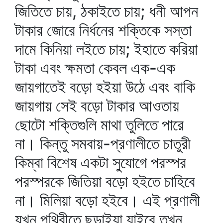
জিতিতে চায়, ঠকাইতে চায়; ধনী আপন
টাকার জোরে নির্ধনের শক্তিকে সস্তা
দামে কিনিয়া লইতে চায়; ইহাতে করিয়া
টাকা এবং ক্ষমতা কেবল এক-এক
জায়গাতেই বড়ো হইয়া উঠে এবং বাকি
জায়গায় সেই বড়ো টাকার আওতায়
ছোটো শক্তিগুলি মাথা তুলিতে পারে
না। কিন্তু সমবায়-প্রণালীতে চাতুরী
কিম্বা বিশেষ একটা সুযোগে পরস্পর
পরস্পরকে জিতিয়া বড়ো হইতে চাহিবে
না। মিলিয়া বড়ো হইবে। এই প্রণালী
যখন পৃথিবীতে ছড়াইয়া যাইবে তখন