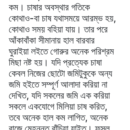
কম। চাষার অবস্থার গতিকে
কোথাও-বা চাষ যথাসময়ে আরম্ভ হয়,
কোথাও সময় বহিয়া যায়। তার পরে
আঁকাবাঁকা সীমানায় হাল বারবার
ঘুরাইয়া লইতে গোরুর অনেক পরিশ্রম
মিছা নষ্ট হয়। যদি প্রত্যেক চাষা
কেবল নিজের ছোটো জমিটুকুকে অন্য
জমি হইতে সম্পূর্ণ আলাদা করিয়া না
দেখিত, যদি সকলের জমি এক করিয়া
সকলে একযোগে মিলিয়া চাষ করিত,
তবে অনেক হাল কম লাগিত, অনেক
বাজে মেহন্নত বাঁচিয়া যাইত। ফসল