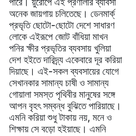
পারে। য়ুরোপে এই প্রণালীর ব্যাবসা
অনেক জায়গায় চলিতেছে। ডেনমার্ক্‌
প্রভৃতি ছোটো-ছোটো দেশে সাধারণ
লোকে এইরূপে জোট বাঁধিয়া মাখন
পনির ক্ষীর প্রভৃতির ব্যবসায় খুলিয়া
দেশ হইতে দারিদ্র্য একেবারে দূর করিয়া
দিয়াছে। এই-সকল ব্যবসায়ের যোগে
সেখানকার সামান্য চাষী ও সামান্য
গোয়ালা সমস্ত পৃথিবীর মানুষের সঙ্গে
আপন বৃহৎ সম্বন্ধ বুঝিতে পারিয়াছে।
এমনি করিয়া শুধু টাকায় নয়, মনে ও
শিক্ষায় সে বড়ো হইয়াছে। এমনি