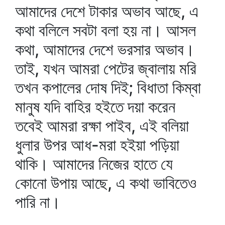
আমাদের দেশে টাকার অভাব আছে, এ
কথা বলিলে সবটা বলা হয় না। আসল
কথা, আমাদের দেশে ভরসার অভাব।
তাই, যখন আমরা পেটের জ্বালায় মরি
তখন কপালের দোষ দিই; বিধাতা কিম্বা
মানুষ যদি বাহির হইতে দয়া করেন
তবেই আমরা রক্ষা পাইব, এই বলিয়া
ধুলার উপর আধ-মরা হইয়া পড়িয়া
থাকি। আমাদের নিজের হাতে যে
কোনো উপায় আছে, এ কথা ভাবিতেও
পারি না।