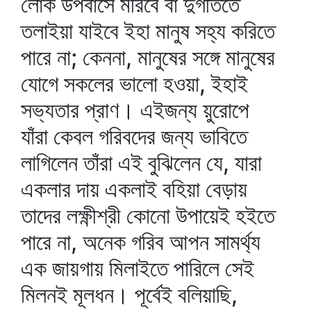
লোক উপবাসে মরিবে বা দুর্গতিতে
তলাইয়া যাইবে ইহা মানুষ সহ্য করিতে
পারে না; কেননা, মানুষের সঙ্গে মানুষের
যোগে সকলের ভালো হওয়া, ইহাই
সভ্যতার প্রাণ। এইজন্য য়ুরোপে
যাঁরা কেবল গরিবদের জন্য ভাবিতে
লাগিলেন তাঁরা এই বুঝিলেন যে, যারা
একলার দায় একলাই বহিয়া বেড়ায়
তাদের লক্ষ্ণীশ্রী কোনো উপায়েই হইতে
পারে না, অনেক গরিব আপন সামর্থ্য
এক জায়গায় মিলাইতে পারিলে সেই
মিলনই মূলধন। পূর্বেই বলিয়াছি,