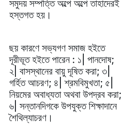
সমুদয় সম্পত্তি অল্পে অল্পে তাহাদেরই
হস্তগত হয়।
ছয় কারণে সভ্যগণ সমাজ হইতে
দূরীভূত হইতে পারেন : ১| পানদোষ;
২| বাসস্থানের বায়ু দূষিত করা; ৩|
গর্হিত আচরণ; ৪| শ্রমবিমুখতা; ৫|
নিয়মের অবাধ্যতা অথবা উপদ্রব করা;
৬| সন্তানদিগকে উপযুক্ত শিক্ষাদানে
শৈথিল্যাচরণ।