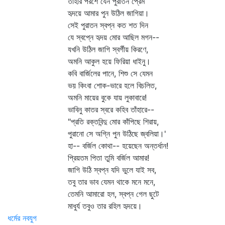
তাহার পরশে যেন পুরাতন প্রেম
হৃদয়ে আমার পুন উঠিল জাগিয়া।
সেই পুরাতন স্বপ্ন কত শত দিন
যে স্বপ্নে হৃদয় মোর আছিল মগন--
যখনি উঠিল জাগি স্বর্গীয় কিরণে,
অমনি আকুল হয়ে ফিরিয়া ধাইনু।
কবি বার্জিলের পানে, শিশু সে যেমন
ভয় কিংবা শোক-ভারে হলে বিচলিত,
অমনি মায়ের বুকে যায় লুকাবারে!
ভাবিনু কাতর স্বরে কহিব তাঁহারে--
"প্রতি রক্তবিন্দু মোর কাঁপিছে শিরায়,
পুরানো সে অগ্নি পুন উঠিছে জ্বলিয়া।'
হা-- বর্জিল কোথা-- হয়েছেন অন্তর্ধান!
প্রিয়তম পিতা তুমি বর্জিল আমার!
জাগি উঠি স্বপ্ন যদি ভুলে যাই সব,
তবু তার ভাব যেমন থাকে মনে মনে,
তেমনি আমারো হল, স্বপ্ন গেল ছুটে
মাধুর্য তবুও তার রহিল হৃদয়ে।
ধর্মের নবযুগ