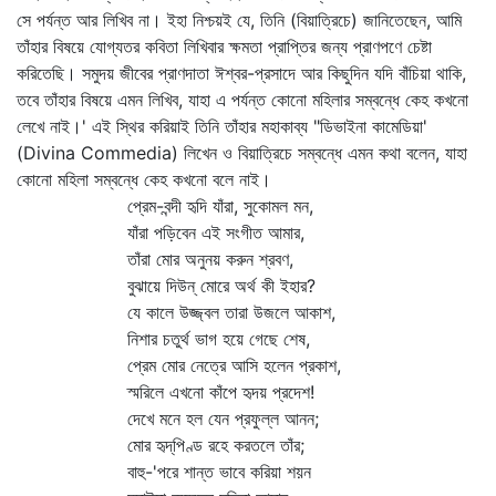
সে পর্যন্ত আর লিখিব না। ইহা নিশ্চয়ই যে, তিনি (বিয়াত্রিচে) জানিতেছেন, আমি
তাঁহার বিষয়ে যোগ্যতর কবিতা লিখিবার ক্ষমতা প্রাপ্তির জন্য প্রাণপণে চেষ্টা
করিতেছি। সমুদয় জীবের প্রাণদাতা ঈশ্বর-প্রসাদে আর কিছুদিন যদি বাঁচিয়া থাকি,
তবে তাঁহার বিষয়ে এমন লিখিব, যাহা এ পর্যন্ত কোনো মহিলার সম্বন্ধে কেহ কখনো
লেখে নাই।' এই স্থির করিয়াই তিনি তাঁহার মহাকাব্য "ডিভাইনা কামেডিয়া'
(Divina Commedia) লিখেন ও বিয়াত্রিচে সম্বন্ধে এমন কথা বলেন, যাহা
কোনো মহিলা সম্বন্ধে কেহ কখনো বলে নাই।
প্রেম-বন্দী হৃদি যাঁরা, সুকোমল মন,
যাঁরা পড়িবেন এই সংগীত আমার,
তাঁরা মোর অনুনয় করুন শ্রবণ,
বুঝায়ে দিউন্‌ মোরে অর্থ কী ইহার?
যে কালে উজ্জ্বল তারা উজলে আকাশ,
নিশার চতুর্থ ভাগ হয়ে গেছে শেষ,
প্রেম মোর নেত্রে আসি হলেন প্রকাশ,
স্মরিলে এখনো কাঁপে হৃদয় প্রদেশ!
দেখে মনে হল যেন প্রফুল্ল আনন;
মোর হৃদ্‌পিণ্ড রহে করতলে তাঁর;
বাহু-'পরে শান্ত ভাবে করিয়া শয়ন