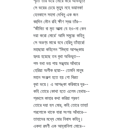
স্মৃতি তার ভয়ে মোরে করে অভিভূত!
সে ভয়ের চেয়ে মৃত্যু নহে ভয়ানক!
হেনকালে সহসা দেখিনু এক জন
বহুদিন মৌন রহি ক্ষীণ স্বর তাঁর--
"জীবিত বা মৃত আত্মা যে হও-না কেন
দয়া করো মোরে' আমি সমুচ্চে কহিনু
সে অরণ্য মাঝে যবে হেরিনু তাঁহারে!
মহাছায়া কহিলেন "মিথ্যা আশঙ্কায়
হৃদয় হয়েছে তব বৃথা অভিভূত--
পশু যথা ভয় পায় সন্ধ্যার আঁধারে
হেরিয়া অলীক ছায়া-- তেমনি মানুষ
মহান সংকল্প হতে হয় গো বিরত
বৃথা ভয়ে। এ আশঙ্কা করিবারে দূর--
কহি তোরে কোথা হতে এলেম হেথায়--
প্রথমে কাহার কথা করিয়া শ্রবণ
তোরে দয়া হল মোর, কহি তোরে তাহা!
পরলোকে থাকে যারা সংশয় আঁধারে--
তাহাদের মধ্যে মোর নিবাস কহিনু।
একদা রমণী এক আহ্বানিলা মোরে--