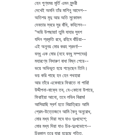
হেন পুণ্যময় মূর্তি এমন সুন্দরী
দেখেই অমনি তাঁর মাগিনু আদেশ--
অতিশয় মৃদু আর অতি সুকোমল
দেবতার স্বরে সুর বাঁধি, কহিলেন--
"অয়ি উপছায়া! তুমি যাহার সুযশ
যদিন প্রকৃতি রবে, রহিবে বাঁচিয়া--
এই অনুনয় মোর করহ শ্রবণ!--
বন্ধু এক মোর (নহে বন্ধু সম্পদের)
মহারণ্যে নিদারুণ বাধা বিঘ্ন পেয়ে--
ভয়ে অভিভূত হয়ে পড়েছেন তিনি।
ভয় করি পাছে হন হেন পথহারা
আর তাঁরে একেবারে ফিরাতে না পারি!
উদ্দীপনা-বাক্যে তব, যে-কোনো উপায়ে,
ফিরাইয়া আনো, তবে লভিব বিরাম!
আসিয়াছি স্বর্গ হতে বিয়াত্রিচে আমি
প্রেম-উত্তেজনে আমি কৈনু অনুরোধ,
মোর মধ্য দিয়া সবে যাও দুঃখদেশে;
মোর মধ্য দিয়া যাও চির-দুঃখভোগে--
চিরকাল তরে যারা হয়েছে পতিত,