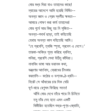
মোর মধ্য দিয়া যাও তাহাদের কাছে!
ন্যায়ের আদেশে আমি হয়েছি নির্মিত--
অনন্ত জ্ঞান ও প্রেম স্বর্গীয় ক্ষমতা--
আমারে পোষণ করা কার্য তাহাদের!
মোর পূর্বে আর কিছু হয় নি সৃজিত--
অনন্ত-পদার্থ ছাড়া, তাই কহিতেছি
হেথায় অনন্ত কাল দহিতেছি আমি।
"হে প্রবেশি, ত্যজি স্পৃহা, প্রবেশ এ দেশে।'
তারকা-অবিদ্ধ শূন্য করিছে ধ্বনিত,
শুনিয়া, প্রবেশি সেথা উঠিনু কাঁদিয়া।
নানাবিধ ভাষা আর ভয়ানক কথা,
যন্ত্রণার আর্তনাদ, ক্রোধের চীৎকার
করতালি-- কঠোর ও ভগ্নকণ্ঠ-ধ্বনি--
নিরেট সে আঁধারের চার দিক ঘেরি
ঘূর্ণ-বায়ে রেণুসম ফিরিছে সতত!
আঁখি মোর দেখে তাঁরে পারে নি চিনিতে
তবু তাঁর দেহ হতে এমন একটি
বিকীরিত হতেছিল শুভ্র-পূণ্য-জ্যোতি,