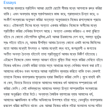
Essays
সংসারের ব্যবহারে প্রতিদিন আমরা ছোটো ছোটো সীমার মধ্যে আপনাকে রুদ্ধ করিয়া
থাকি। এমন অবস্থায় মানুষ স্বার্থপরভাবে কাজ করে, গ্রাম্যভাবে চিন্তা করে, ও
সংকীর্ণ সংস্কারের অনুসরণ করিয়া অত্যন্ত অনুদারভাবে নিজের রাগদ্বেষকে প্রচার
করে। এইজন্যই দিনের মধ্যে অন্তত একবার করিয়াও নিজেকে অসীমের মধ্যে
প্রতিষ্ঠিত করিয়া দেখিবার উপদেশ আছে। অন্তত একবার করিয়াও এ কথা বুঝিতে
হইবে যে কোনো ভৌগোলিক ভূমিখণ্ডেই আমরা চিরকালের দেশ নহে, সমস্ত ভূর্ভুবঃ
স্বঃ লইতে হইবে যে, আমার ধীশক্তি আমার চৈতন্য কোনো একটা কলের জিনিসের
মতো আমার মধ্যেই উৎপন্ন ও আমার মধ্যেই বদ্ধ নহে, জগদ্ব্যাপী ও জগতের
অতীত অনন্ত চৈতন্য হইতেই তাহা প্রতিমুহূর্তে আমার মধ্যে বিকীর্ণ হইতেছে।
এইরূপে নিজেকে যেমন সমস্ত আবরণ হইতে মুক্তি দিয়া সত্য করিয়া দেখিতে হইবে
নিজের ধর্মকেও তেমনি করিয়া তাহার সত্য আধারের মধ্যে দেখিবার সাধনা করা চাই।
আমাদের ধর্মকেও যখন সংসারে আমরা প্রতিদিন ব্যবহার করিতে থাকি তখন কেবলই
তাহাকে নিজের নানাপ্রকার ক্ষুদ্রতার দ্বারা বিজড়িত করিয়া ফেলি। মুখে যাহাই বলি
না কেন, ভিতরে ভিতরে তাহাকে আমাদের সমাজের ধর্ম আমাদের সম্প্রদায়ের ধর্ম
করিয়া ফেলি। সেই ধর্মসম্বন্ধে আমাদের সমস্ত চিন্তা সাম্প্রদায়িক সংস্কারের
দ্বারা অনুরঞ্জিত হইয়া উঠে। অন্যান্য বৈষয়িক ব্যাপারের ন্যায় আমাদের ধর্ম,
আমাদের আত্মাভিমান বা দলীয় অভিমানের উপলক্ষ্য হইয়া পড়ে; ভেদবুদ্ধি নানাপ্রকার
ছদ্মবেশ ধরিয়া জাগিতে থাকে; এবং আমরা নিজের ধর্মকে লইয়া অন্যান্য দলের সহিত