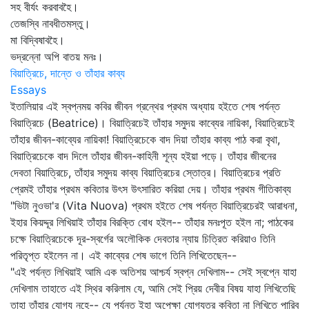
সহ বীর্যং করবাবহৈ।
তেজস্বি নাবধীতমস্তু।
মা বিদ্বিষাবহৈ।
ভদ্রন্নো অপি বাতয় মনঃ।
বিয়াত্রিচে, দান্তে ও তাঁহার কাব্য
Essays
ইতালিয়ার এই স্বপ্নময় কবির জীবন গ্রন্থের প্রথম অধ্যায় হইতে শেষ পর্যন্ত
বিয়াত্রিচে (Beatrice)। বিয়াত্রিচেই তাঁহার সমুদয় কাব্যের নায়িকা, বিয়াত্রিচেই
তাঁহার জীবন-কাব্যের নায়িকা! বিয়াত্রিচেকে বাদ দিয়া তাঁহার কাব্য পাঠ করা বৃথা,
বিয়াত্রিচেকে বাদ দিলে তাঁহার জীবন-কাহিনী শূন্য হইয়া পড়ে। তাঁহার জীবনের
দেবতা বিয়াত্রিচে, তাঁহার সমুদয় কাব্য বিয়াত্রিচের স্তোত্র। বিয়াত্রিচের প্রতি
প্রেমই তাঁহার প্রথম কবিতার উৎস উৎসারিত করিয়া দেয়। তাঁহার প্রথম গীতিকাব্য
"ভিটা নুওভা'র (Vita Nuova) প্রথম হইতে শেষ পর্যন্ত বিয়াত্রিচেরই আরাধনা,
ইহার কিয়দ্দূর লিখিয়াই তাঁহার বিরক্তি বোধ হইল-- তাঁহার মনঃপূত হইল না; পাঠকের
চক্ষে বিয়াত্রিচেকে দূর-স্বর্গের অলৌকিক দেবতার ন্যায় চিত্রিত করিয়াও তিনি
পরিতৃপ্ত হইলেন না। এই কাব্যের শেষ ভাগে তিনি লিখিতেছেন--
"এই পর্যন্ত লিখিয়াই আমি এক অতিশয় আশ্চর্য স্বপ্ন দেখিলাম-- সেই স্বপ্নে যাহা
দেখিলাম তাহাতে এই স্থির করিলাম যে, আমি সেই প্রিয় দেবীর বিষয় যাহা লিখিতেছি
তাহা তাঁহার যোগ্য নহে-- যে পর্যন্ত ইহা অপেক্ষা যোগ্যতর কবিতা না লিখিতে পারিব