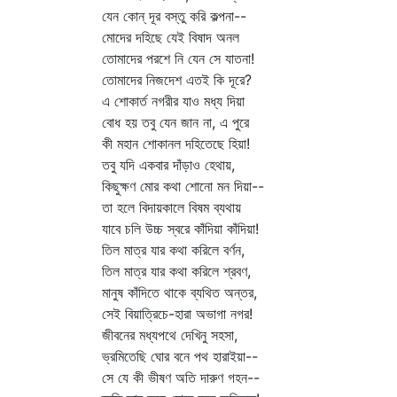
যেন কোন্‌ দূর বস্তু করি কল্পনা--
মোদের দহিছে যেই বিষাদ অনল
তোমাদের পরশে নি যেন সে যাতনা!
তোমাদের নিজদেশ এতই কি দূরে?
এ শোকার্ত নগরীর যাও মধ্য দিয়া
বোধ হয় তবু যেন জান না, এ পুরে
কী মহান শোকানল দহিতেছে হিয়া!
তবু যদি একবার দাঁড়াও হেথায়,
কিছুক্ষণ মোর কথা শোনো মন দিয়া--
তা হলে বিদায়কালে বিষম ব্যথায়
যাবে চলি উচ্চ স্বরে কাঁদিয়া কাঁদিয়া!
তিল মাত্র যার কথা করিলে বর্ণন,
তিল মাত্র যার কথা করিলে শ্রবণ,
মানুষ কাঁদিতে থাকে ব্যথিত অন্তর,
সেই বিয়াত্রিচে-হারা অভাগা নগর!
জীবনের মধ্যপথে দেখিনু সহসা,
ভ্রমিতেছি ঘোর বনে পথ হারাইয়া--
সে যে কী ভীষণ অতি দারুণ গহন--