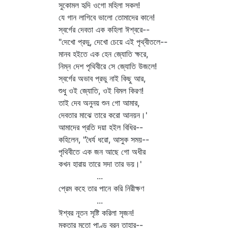
সুকোমল হৃদি ওগো মহিলা সকল!
যে গান লাগিবে ভালো তোমাদের কানে!
স্বর্গের দেবতা এক কহিলা ঈশ্বরে--
"দেখো প্রভু, দেখো চেয়ে এই পৃথ্বীতলে--
মানব হইতে এক হেন জ্যোতি ক্ষরে,
নিম্ন দেশ পৃথিবীরে সে জ্যোতি উজলে!
স্বর্গের অভাব প্রভু নাই কিছু আর,
শুধু ওই জ্যোতি, ওই বিমল কিরণ!
তাই দেব অনুনয় শুন গো আমার,
দেবতার মাঝে তারে করো আনয়ন।'
আমাদের প্রতি দয়া হইল বিধির--
কহিলেন, "ধৈর্য ধরো, আসুক সময়--
পৃথিবীতে এক জন আছে গো অধীর
কখন হারায় তারে সদা তার ভয়।'
...
প্রেম কহে তার পানে করি নিরীক্ষণ
...
ঈশ্বর নূতন সৃষ্টি করিলা সৃজন!
মুকুতার মতো পাণ্ডু বরন তাহার--