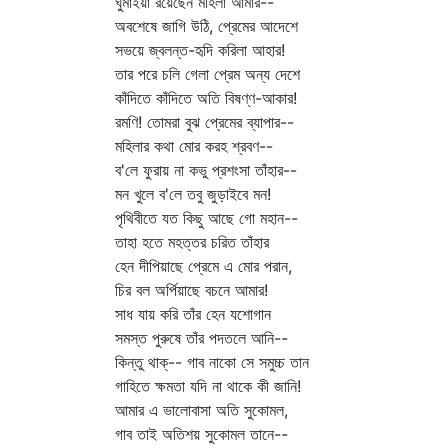
ঘুমাইয়া রয়েছেন মহিলা আমার--
অবশেষে জাগি উঠি, প্রেমের আদেশে
সভয়ে জ্বলন্ত-হৃদি করিলা আহার!
তার পরে চলি গেলা প্রেম অন্য দেশে
কাঁদিতে কাঁদিতে অতি বিষণ্ণ-আকার!
রমণি! তোমরা বুঝ প্রেমের ব্যাপার--
মহিলার কথা মোর করহ শ্রবণ--
ব'লে ফুরায় না কভু প্রশংসা তাঁহার--
মন খুলে ব'লে তবু জুড়াইবে মন!
পৃথিবীতে যত কিছু আছে গো মহান--
তাহা হতে মহত্তর চরিত তাঁহার
হেন দীপিয়াছে প্রেমে এ মোর পরান,
চির বল অর্পিয়াছে বচনে আমার!
সাধ যায় করি তাঁর হেন যশোগান
সমস্ত পুরুষে তাঁর পদতলে আনি--
কিন্তু থাক্‌-- গাব নাকো সে সমুচ্চ তান
গাহিতে ক্ষমতা যদি না থাকে কী জানি!
আমার এ ভালোবাসা অতি সুকোমল,
গাব তাই অতিশয় সুকোমল তানে--