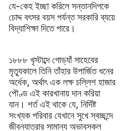
যে-কেহ ইচ্ছা করিলে সন্তানদিগকে
চোদ্দ বৎসর বয়স পর্যন্ত সরকারি ব্যয়ে
বিদ্যাশিক্ষা দিতে পারে।
১৮৮৮ খৃস্টাব্দে গোড্যাঁ সাহেবের
মৃত্যুকালে তিনি তাঁহার উপার্জিত ধনের
অর্ধেক, অর্থাৎ এক লক্ষ চল্লিশ হাজার
পৌণ্ড এই কারখানায় দান করিয়া
যান। শর্ত এই থাকে যে, নির্দিষ্ট
সংখ্যক পরিবার যেখানে সুখে স্বচ্ছন্দে
জীবনযাত্রার সামান্য অভাবসকল