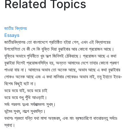
Related Topics
জাতীয় বিদ্যালয়
Essays
জাতীয়বিদ্যালয় তো বাংলাদেশে প্রতিষ্ঠিত হইয়া গেল, এখন এই বিদ্যালয়ের
উপযোগিতা যে কী সে কি যুক্তি দিয়া বুঝাইবার আর কোনো প্রয়োজন আছে।
যুক্তির অভাবে পৃথিবীতে খুব অল্প জিনিসই ঠেকিয়াছে। প্রয়োজন আছে এ কথা
বুঝাইয়া দিলেই প্রয়োজনসিদ্ধি হয়, অন্তত আমাদের দেশে তাহার কোনো প্রমাণ
পাওয়া যায় না। আমাদের অভাব তো অনেক আছে, অভাব আছে এ কথা বুঝাইবার
লোকও অনেক আছে এবং এ কথা মানিবার লোকেরও অভাব নাই, তবু ইহাতে ইতর-
বিশেষ কিছুই ঘটে না।
ভয়ে ভয়ে যাই, ভয়ে ভয়ে চাই
ভয়ে ভয়ে শুধু পুঁথি আওড়াই।
সর্বং পরবশং দুঃখং সর্বমাত্মবশং সুখম্‌।
ভূমৈব সুখম্‌, নাল্পে সুখমস্তি।
যথাপঃ প্রবতা যন্তি যথা মাসা অহজরম্‌, এবং মাং ব্রহ্মচারিণো ধাতরায়ন্তু সর্বতঃ
স্বাহা।