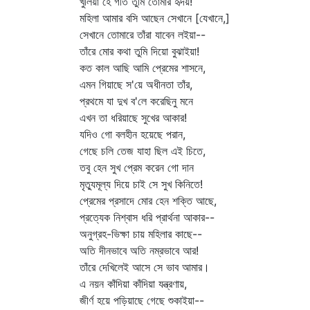
খুলিয়া হে গীত তুমি তোমার হৃদয়!
মহিলা আমার বসি আছেন সেখানে [যেখানে,]
সেখানে তোমারে তাঁরা যাবেন লইয়া--
তাঁরে মোর কথা তুমি দিয়ো বুঝাইয়া!
কত কাল আছি আমি প্রেমের শাসনে,
এমন গিয়াছে স'য়ে অধীনতা তাঁর,
প্রথমে যা দুখ ব'লে করেছিনু মনে
এখন তা ধরিয়াছে সুখের আকার!
যদিও গো বলহীন হয়েছে পরান,
গেছে চলি তেজ যাহা ছিল এই চিতে,
তবু হেন সুখ প্রেম করেন গো দান
মৃত্যুমূল্য দিয়ে চাই সে সুখ কিনিতে!
প্রেমের প্রসাদে মোর হেন শক্তি আছে,
প্রত্যেক নিশ্বাস ধরি প্রার্থনা আকার--
অনুগ্রহ-ভিক্ষা চায় মহিলার কাছে--
অতি দীনভাবে অতি নম্রভাবে আর!
তাঁরে দেখিলেই আসে সে ভাব আমার।
এ নয়ন কাঁদিয়া কাঁদিয়া যন্ত্রণায়,
জীর্ণ হয়ে পড়িয়াছে গেছে শুকাইয়া--