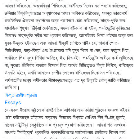
আহরণ করিতেছে, অঙ্কবিদ্যা শিখিতেছে, জর্মনিতে নিজের মত প্রচার করিতেছে,
রুসিয়ার বিশ্ববিদ্যালয়ের অধ্যাপকের আসন অধিকার করিতেছে, সমস্ত ভারতবর্ষে
রাজনৈতিক ঐক্যতা স্থাপনের জন্য প্রাণপণে চেষ্টা করিতেছে, সাহস-পূর্বক কত
সামাজিক শৃঙ্খল ছিঁড়িয়া ফেলিয়াছে, সফল হউক বা না হউক, গবর্নমেন্টের কুনিয়মের
বিরুদ্ধে সাহসপূর্বক স্বীয় মত প্রকাশ করিতেছে, আমেরিকায় শিক্ষা পাইবার জন্য কত
যুবক উদ্যত হইয়াছেন এবং আমরা শীঘ্রই দেখিতে পাইব যে, তাহারা পোত-
নির্মাণবিদ্যা, যন্ত্র-বিদ্যা এবং ইংরাজেরা যদি যুদ্ধ শিক্ষা না দেন, তবে ফ্রান্সে গিয়া,
জর্মনিতে গিয়া যুদ্ধ শিখিয়া আসিবে, ইহা নিশ্চয়ই। গবর্নমেন্টের অধীনে কার্য জুটিতেছে
না, সুতরাং জীবিকার অভাবে বিদেশে গিয়া অর্থের নিমিত্তেও বিদ্যা শিখিবে, বাণিজ্যের
উন্নতি হইবে, এখনি আমাদের দেশীয় লোকের বাণিজ্যের দিকে মন পড়িয়াছে,
অর্ধশতাব্দীর মধ্যে অধীনতার সীমাবদ্ধক্ষেত্রে এত দূর উন্নতি কোন্‌ জাতি করিয়াছে
জানি না।
ক্ষিপ্ত রমণীসম্প্রদায়
Essays
যে-সকল ইংরাজ স্ত্রীলোক রাজনৈতিক অধিকার লাভ করিয়া পুরুষের সমকক্ষ হইবার
চেষ্টা করিতেছেন তাঁহাদের সম্বন্ধে বিলাতের বিখ্যাত লেখিকা লিন্‌ লিণ্টন্‌ জুলাই
মাসের নাইন্টিন্থ সেঞ্চুরিতে এক প্রবন্ধ প্রকাশ করিয়াছেন। আমরা গত সংখ্যক
সাধনায় "সাহিত্যে' প্রকাশিত প্রবন্ধবিশেষের সমালোচনায় রমণীদের বিশেষ কার্য