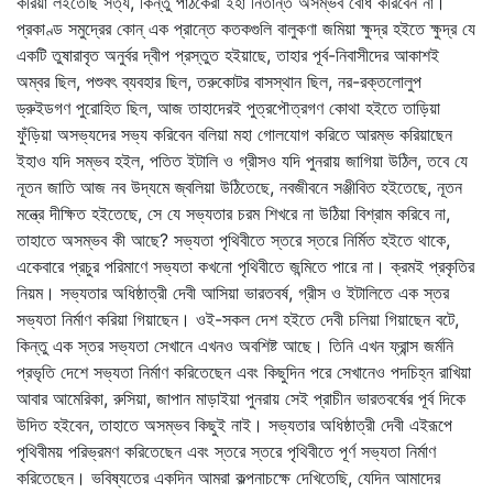
করিয়া লইতেছি সত্য, কিন্তু পাঠকেরা ইহা নিতান্ত অসম্ভব বোধ করিবেন না।
প্রকাণ্ড সমুদ্রের কোন্‌ এক প্রান্তে কতকগুলি বালুকণা জমিয়া ক্ষুদ্র হইতে ক্ষুদ্র যে
একটি তুষারাবৃত অনুর্বর দ্বীপ প্রস্তুত হইয়াছে, তাহার পূর্ব-নিবাসীদের আকাশই
অম্বর ছিল, পশুবৎ ব্যবহার ছিল, তরুকোটর বাসস্থান ছিল, নর-রক্তলোলুপ
ড্রুইডগণ পুরোহিত ছিল, আজ তাহাদেরই পুত্রপৌত্রগণ কোথা হইতে তাড়িয়া
ফুঁড়িয়া অসভ্যদের সভ্য করিবেন বলিয়া মহা গোলযোগ করিতে আরম্ভ করিয়াছেন
ইহাও যদি সম্ভব হইল, পতিত ইটালি ও গ্রীসও যদি পুনরায় জাগিয়া উঠিল, তবে যে
নূতন জাতি আজ নব উদ্যমে জ্বলিয়া উঠিতেছে, নবজীবনে সঞ্জীবিত হইতেছে, নূতন
মন্ত্রে দীক্ষিত হইতেছে, সে যে সভ্যতার চরম শিখরে না উঠিয়া বিশ্রাম করিবে না,
তাহাতে অসম্ভব কী আছে? সভ্যতা পৃথিবীতে স্তরে স্তরে নির্মিত হইতে থাকে,
একেবারে প্রচুর পরিমাণে সভ্যতা কখনো পৃথিবীতে জন্মিতে পারে না। ক্রমই প্রকৃতির
নিয়ম। সভ্যতার অধিষ্ঠাত্রী দেবী আসিয়া ভারতবর্ষ, গ্রীস ও ইটালিতে এক স্তর
সভ্যতা নির্মাণ করিয়া গিয়াছেন। ওই-সকল দেশ হইতে দেবী চলিয়া গিয়াছেন বটে,
কিন্তু এক স্তর সভ্যতা সেখানে এখনও অবশিষ্ট আছে। তিনি এখন ফ্রান্স জর্মনি
প্রভৃতি দেশে সভ্যতা নির্মাণ করিতেছেন এবং কিছুদিন পরে সেখানেও পদচিহ্ন রাখিয়া
আবার আমেরিকা, রুসিয়া, জাপান মাড়াইয়া পুনরায় সেই প্রাচীন ভারতবর্ষের পূর্ব দিকে
উদিত হইবেন, তাহাতে অসম্ভব কিছুই নাই। সভ্যতার অধিষ্ঠাত্রী দেবী এইরূপে
পৃথিবীময় পরিভ্রমণ করিতেছেন এবং স্তরে স্তরে পৃথিবীতে পূর্ণ সভ্যতা নির্মাণ
করিতেছেন। ভবিষ্যতের একদিন আমরা কল্পনাচক্ষে দেখিতেছি, যেদিন আমাদের