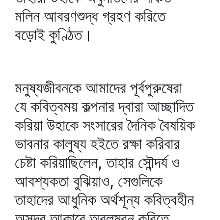
মলিন আবরণশুদ্ধ গ্রহণ করিতে
বড়োই কুণ্ঠিত।
মনুষ্যজীবনকে আমাদের পূর্বপুরুষেরা
যে কবিত্বময় কল্পনার দ্বারা আচ্ছাদিত
করিয়া উহাকে সংসারের দৈনিক বৈষয়িক
ভাবনার কালুষ্য হইতে রক্ষা করিবার
চেষ্টা করিয়াছিলেন, তাহার সৌন্দর্য ও
আবশ্যকতা বুঝিয়াও, সেগুলিকে
তাহাদের আধুনিক অর্থশূন্য কবিত্বহীন
অসুন্দর আকারে অবলম্বন করিতে