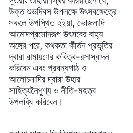
সুতরাং তাঁহারা স্থির করিয়াছেন যে,
উক্ত শুভদিবস উপলক্ষে উৎসবক্ষেত্রে
সকলে উপস্থিত হইয়া, ভোজনাদি
আমোদপ্রমোদরূপ উৎসবের বাহ্য
অঙ্গের পরে, কথকতা কীর্তন প্রভৃতির
দ্বারা রামায়ণের কবিত্ব-রসাস্বাদন
করিবেন এবং প্রবন্ধপাঠ ও
আলোচনাদির দ্বারা উহার
সাহিত্যনৈপুণ্য ও নীতি-মহত্ত্ব
উপলব্ধি করিবেন।