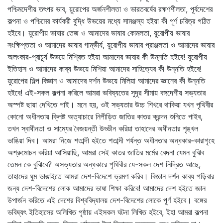
পশ্চিমদেশীয় তৎপর ভাব, য়ুরোপের অর্জনশীলতা ও ভারতবর্ষের রক্ষণশীলতা, পূর্বদেশের
কল্পনা ও পশ্চিমের কার্যকরী বুদ্ধি উভয়ের মধ্যে সামঞ্জস্য হইয়া কী পূর্ণ চরিত্র গঠিত
হইবে। য়ুরোপীয় ভাষার তেজ ও আমাদের ভাষার কোমলতা, য়ুরোপীয় ভাষার
সংক্ষিপ্ততা ও আমাদের ভাষার গাম্ভীর্য, য়ুরোপীয় ভাষার প্রাঞ্জলতা ও আমাদের ভাষার
অলংকার-প্রাচুর্য উভয়ে মিশ্রিত হইয়া আমাদের ভাষার কী উন্নতি হইবে! য়ুরোপীয়
ইতিহাস ও আমাদের কাব্য উভয়ে মিশিয়া আমাদের সাহিত্যের কী উন্নতি হইবে!
য়ুরোপের শিল্প বিজ্ঞান ও আমাদের দর্শন উভয়ে মিলিয়া আমাদের জ্ঞানের কী উন্নতি
হইবে! এই-সকল কল্পনা করিলে আমরা ভবিষ্যতের সুদূর সীমায় বঙ্গদেশীয় সভ্যতার
অস্পষ্ট ছায়া দেখিতে পাই। মনে হয়, ওই সভ্যতার উচ্চ শিখরে থাকিয়া যখন পৃথিবীর
কোনো অধীনতায় ক্লিষ্ট অত্যাচারে নিপীড়িত জাতির কাতর ক্রন্দন শুনিতে পাইব,
তখন স্বাধীনতা ও সাম্যের বৈজয়ন্তী উড্ডীন করিয়া তাহাদের অধীনতার শৃঙ্খল
ভাঙিয়া দিব। আমরা নিজে শতাব্দী হইতে শতাব্দী পর্যন্ত অধীনতার অন্ধকার-কারাগৃহে
অশ্রুমোচন করিয়া আসিয়াছি, আমরা সেই কাতর জাতির মর্মের বেদনা যেমন বুঝিব
তেমন কে বুঝিবে? অসভ্যতার অন্ধকারে পৃথিবীর যে-সকল দেশ নিদ্রিত আছে,
তাহাদের ঘুম ভাঙাইতে আমরা দেশ-বিদেশে ভ্রমণ করিব। বিজ্ঞান দর্শন কাব্য পড়িবার
জন্য দেশ-বিদেশের লোক আমাদের ভাষা শিক্ষা করিবে! আমাদের দেশ হইতে জ্ঞান
উপার্জন করিতে এই দেশের বিশ্ববিদ্যালয় দেশ-বিদেশের লোকে পূর্ণ হইবে। বঙ্গের
ভবিষ্যৎ ইতিহাসের অলিখিত পৃষ্ঠায় এইসকল ঘটনা লিখিত হইবে, ইহা আমরা কল্পনা