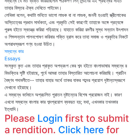
সম্বন্ধে যে মত ব্যক্ত করিয়াছিলাম পাঠকগণ লিন্‌ লিন্টনের এই প্রবন্ধের সহিত
তাহার বিস্তর ঐক্য দেখিতে পাইবেন।
লেখিকা বলেন, কথাটা শুনিতে ভালো লাগুক বা না লাগুক, জননী হওয়াই স্ত্রীলোকের
অস্তিত্বের প্রধান সার্থকতা, এবং প্রকৃতি সেই কারণেই তাহাকে অঙ্গে প্রত্যঙ্গে
পুরুষ হইতে স্বতন্ত্র করিয়া গড়িয়াছে। যাহাতে করিয়া রমণীর সুস্থ সন্তান উৎপাদন
ও শিশুসন্তান পালনপোষণ করিবার শক্তি হ্রাস করে তাহা সমাজ ও প্রকৃতির নিকটে
অপরাধস্বরূপ গণ্য হওয়া উচিত।
সম্বন্ধে কার
Essays
সংস্কৃত কৃত এবং তাহার প্রাকৃত অপভ্রংশ কের শব্দ হইতে বাংলাভাষায় সম্বন্ধে র
বিভক্তির সৃষ্টি হইয়াছে, পূর্বে আমরা তাহার বিস্তারিত আলোচনা করিয়াছি। প্রাচীন
বৈষ্ণব পদাবলীতে-- তাহার যাহার অর্থে তাকর যাকর শব্দের প্রয়োগ দৃষ্টান্তস্বরূপে
দেখানো হইয়াছে।
এ সম্বন্ধে বর্তমানে অপ্রচলিত পুরাতন দৃষ্টান্তের বিশেষ প্রয়োজন নাই। কারণ
এখনো সম্বন্ধে বাংলায় কার শব্দপ্রয়োগ ব্যবহৃত হয়; যথা, এখনকার তখনকার
ইত্যাদি।
Please
Login
first to submit
a rendition.
Click here
for