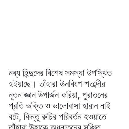
নব্য হিন্দুদের বিশেষ সমস্যা উপস্থিত
হইয়াছে। তাঁহারা ঊনবিংশ শতাব্দীর
নূতন জ্ঞান উপার্জন করিয়া, পুরাতনের
প্রতি ভক্তি ও ভালোবাসা হারান নাই
বটে, কিন্তু রুচির পরিবর্তন হওয়াতে
তাঁহারা উহাকে অধুনাতনের সঞ্চিত