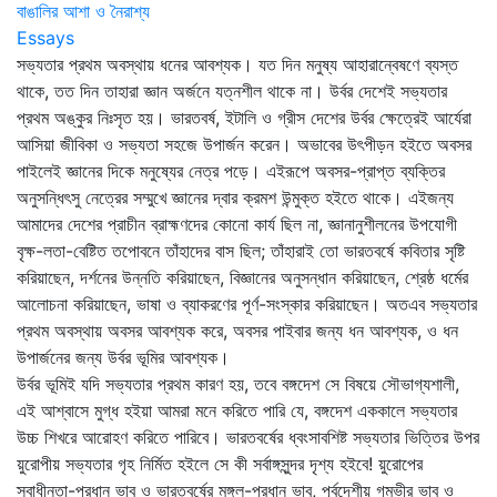
বাঙালির আশা ও নৈরাশ্য
Essays
সভ্যতার প্রথম অবস্থায় ধনের আবশ্যক। যত দিন মনুষ্য আহারান্বেষণে ব্যস্ত
থাকে, তত দিন তাহারা জ্ঞান অর্জনে যত্নশীল থাকে না। উর্বর দেশেই সভ্যতার
প্রথম অঙ্কুর নিঃসৃত হয়। ভারতবর্ষ, ইটালি ও গ্রীস দেশের উর্বর ক্ষেত্রেই আর্যেরা
আসিয়া জীবিকা ও সভ্যতা সহজে উপার্জন করেন। অভাবের উৎপীড়ন হইতে অবসর
পাইলেই জ্ঞানের দিকে মনুষ্যের নেত্র পড়ে। এইরূপে অবসর-প্রাপ্ত ব্যক্তির
অনুসন্ধিৎসু নেত্রের সম্মুখে জ্ঞানের দ্বার ক্রমশ উন্মুক্ত হইতে থাকে। এইজন্য
আমাদের দেশের প্রাচীন ব্রাহ্মণদের কোনো কার্য ছিল না, জ্ঞানানুশীলনের উপযোগী
বৃক্ষ-লতা-বেষ্টিত তপোবনে তাঁহাদের বাস ছিল; তাঁহারাই তো ভারতবর্ষে কবিতার সৃষ্টি
করিয়াছেন, দর্শনের উন্নতি করিয়াছেন, বিজ্ঞানের অনুসন্ধান করিয়াছেন, শ্রেষ্ঠ ধর্মের
আলোচনা করিয়াছেন, ভাষা ও ব্যাকরণের পূর্ণ-সংস্কার করিয়াছেন। অতএব সভ্যতার
প্রথম অবস্থায় অবসর আবশ্যক করে, অবসর পাইবার জন্য ধন আবশ্যক, ও ধন
উপার্জনের জন্য উর্বর ভূমির আবশ্যক।
উর্বর ভূমিই যদি সভ্যতার প্রথম কারণ হয়, তবে বঙ্গদেশ সে বিষয়ে সৌভাগ্যশালী,
এই আশ্বাসে মুগ্ধ হইয়া আমরা মনে করিতে পারি যে, বঙ্গদেশ এককালে সভ্যতার
উচ্চ শিখরে আরোহণ করিতে পারিবে। ভারতবর্ষের ধ্বংসাবশিষ্ট সভ্যতার ভিত্তির উপর
য়ুরোপীয় সভ্যতার গৃহ নির্মিত হইলে সে কী সর্বাঙ্গসুন্দর দৃশ্য হইবে! য়ুরোপের
স্বাধীনতা-প্রধান ভাব ও ভারতবর্ষের মঙ্গল-প্রধান ভাব, পূর্বদেশীয় গম্ভীর ভাব ও