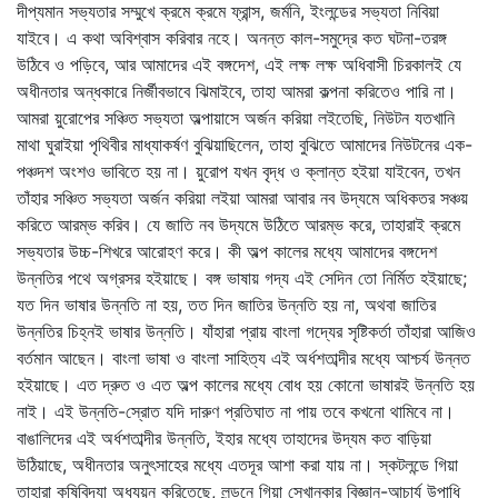
দীপ্যমান সভ্যতার সম্মুখে ক্রমে ক্রমে ফ্রান্স, জর্মনি, ইংলন্ডের সভ্যতা নিবিয়া
যাইবে। এ কথা অবিশ্বাস করিবার নহে। অনন্ত কাল-সমুদ্রে কত ঘটনা-তরঙ্গ
উঠিবে ও পড়িবে, আর আমাদের এই বঙ্গদেশ, এই লক্ষ লক্ষ অধিবাসী চিরকালই যে
অধীনতার অন্ধকারে নির্জীবভাবে ঝিমাইবে, তাহা আমরা কল্পনা করিতেও পারি না।
আমরা য়ুরোপের সঞ্চিত সভ্যতা অল্পায়াসে অর্জন করিয়া লইতেছি, নিউটন যতখানি
মাথা ঘুরাইয়া পৃথিবীর মাধ্যাকর্ষণ বুঝিয়াছিলেন, তাহা বুঝিতে আমাদের নিউটনের এক-
পঞ্চদশ অংশও ভাবিতে হয় না। য়ুরোপ যখন বৃদ্ধ ও ক্লান্ত হইয়া যাইবেন, তখন
তাঁহার সঞ্চিত সভ্যতা অর্জন করিয়া লইয়া আমরা আবার নব উদ্যমে অধিকতর সঞ্চয়
করিতে আরম্ভ করিব। যে জাতি নব উদ্যমে উঠিতে আরম্ভ করে, তাহারাই ক্রমে
সভ্যতার উচ্চ-শিখরে আরোহণ করে। কী অল্প কালের মধ্যে আমাদের বঙ্গদেশ
উন্নতির পথে অগ্রসর হইয়াছে। বঙ্গ ভাষায় গদ্য এই সেদিন তো নির্মিত হইয়াছে;
যত দিন ভাষার উন্নতি না হয়, তত দিন জাতির উন্নতি হয় না, অথবা জাতির
উন্নতির চিহ্নই ভাষার উন্নতি। যাঁহারা প্রায় বাংলা গদ্যের সৃষ্টিকর্তা তাঁহারা আজিও
বর্তমান আছেন। বাংলা ভাষা ও বাংলা সাহিত্য এই অর্ধশতাব্দীর মধ্যে আশ্চর্য উন্নত
হইয়াছে। এত দ্রুত ও এত অল্প কালের মধ্যে বোধ হয় কোনো ভাষারই উন্নতি হয়
নাই। এই উন্নতি-স্রোত যদি দারুণ প্রতিঘাত না পায় তবে কখনো থামিবে না।
বাঙালিদের এই অর্ধশতাব্দীর উন্নতি, ইহার মধ্যে তাহাদের উদ্যম কত বাড়িয়া
উঠিয়াছে, অধীনতার অনুৎসাহের মধ্যে এতদূর আশা করা যায় না। স্কটলন্ডে গিয়া
তাহারা কৃষিবিদ্যা অধ্যয়ন করিতেছে, লন্ডনে গিয়া সেখানকার বিজ্ঞান-আচার্য উপাধি