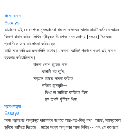
বাংলা বানান
Essays
আমাদের এই যে দেশকে মুসলমানেরা বাঙ্গালা বলিতেন তাহার নামটি বর্তমানে আমরা
কিরূপ বানান করিয়া লিখিব শ্রীযুক্ত বীরেশ্বর সেন মহাশয় [১৩২২] চৈত্রের
প্রবাসীতে তার আলোচনা করিয়াছেন।
আমি মনে করি এর জবাবদিহি আমার। কেননা, আমিই প্রথমে বাংলা এই বানান
ব্যবহার করিয়াছিলাম।
বাঙ্গলা দেশে জন্মেছ বলে
বাঙ্গালী নহ তুমি;
সন্তান হইতে সাধনা করিলে
লভিবে জন্মভূমি--
ঝিঙা না ভাজিয়া ভাজিলে ঝিঙ্গা
ছন্দ তখনি ফুঁকিবে শিঙ্গা।
শ্রাবণসন্ধ্যা
Essays
আজ শ্রাবণের অশ্রান্ত ধারাবর্ষণে জগতে আর-যত-কিছু কথা আছে, সমস্তকেই
ডুবিয়ে ভাসিয়ে দিয়েছে। মাঠের মধ্যে অন্ধকার আজ নিবিড়-- এবং যে কখোনো