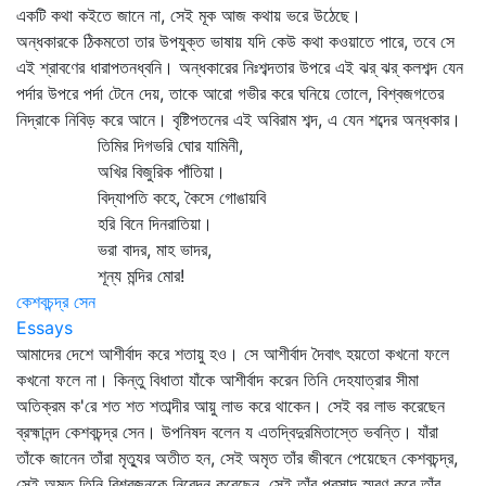
একটি কথা কইতে জানে না, সেই মূক আজ কথায় ভরে উঠেছে।
অন্ধকারকে ঠিকমতো তার উপযুক্ত ভাষায় যদি কেউ কথা কওয়াতে পারে, তবে সে
এই শ্রাবণের ধারাপতনধ্বনি। অন্ধকারের নিঃশব্দতার উপরে এই ঝর্‌ ঝর্‌ কলশব্দ যেন
পর্দার উপরে পর্দা টেনে দেয়, তাকে আরো গভীর করে ঘনিয়ে তোলে, বিশ্বজগতের
নিদ্রাকে নিবিড় করে আনে। বৃষ্টিপতনের এই অবিরাম শব্দ, এ যেন শব্দের অন্ধকার।
তিমির দিগভরি ঘোর যামিনী,
অখির বিজুরিক পাঁতিয়া।
বিদ্যাপতি কহে, কৈসে গোঙায়বি
হরি বিনে দিনরাতিয়া।
ভরা বাদর, মাহ ভাদর,
শূন্য মন্দির মোর!
কেশবচন্দ্র সেন
Essays
আমাদের দেশে আশীর্বাদ করে শতায়ু হও। সে আশীর্বাদ দৈবাৎ হয়তো কখনো ফলে
কখনো ফলে না। কিন্তু বিধাতা যাঁকে আশীর্বাদ করেন তিনি দেহযাত্রার সীমা
অতিক্রম ক'রে শত শত শতাব্দীর আয়ু লাভ করে থাকেন। সেই বর লাভ করেছেন
ব্রহ্মানন্দ কেশবচন্দ্র সেন। উপনিষদ বলেন য এতদ্বিদুরমিতাস্তে ভবন্তি। যাঁরা
তাঁকে জানেন তাঁরা মৃত্যুর অতীত হন, সেই অমৃত তাঁর জীবনে পেয়েছেন কেশবচন্দ্র,
সেই অমৃত তিনি বিশ্বজনকে নিবেদন করেছেন, সেই তাঁর প্রসাদ স্মরণ করে তাঁর