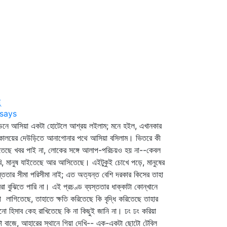
ু
says
ডনে আসিয়া একটা হোটেলে আশ্রয় লইলাম; মনে হইল, এখানকার
কালয়ের দেউড়িতে আনাগোনার পথে আসিয়া বসিলাম। ভিতরে কী
েছে খবর পাই না, লোকের সঙ্গে আলাপ-পরিচয়ও হয় না--কেবল
ি, মানুষ যাইতেছে আর আসিতেছে। এইটুকুই চোখে পড়ে, মানুষের
স্ততার সীমা পরিসীমা নাই; এত অত্যন্ত বেশি দরকার কিসের তাহা
া বুঝিতে পারি না। এই প্রচণ্ড ব্যস্ততার ধাক্কাটা কোন্‌খানে
া লাগিতেছে, তাহাতে ক্ষতি করিতেছে কি বৃদ্ধি করিতেছে তাহার
ো হিসাব কেহ রাখিতেছে কি না কিছুই জানি না। ঢং ঢং করিয়া
টা বাজে, আহারের স্থানে গিয়া দেখি-- এক-একটা ছোটো টেবিল