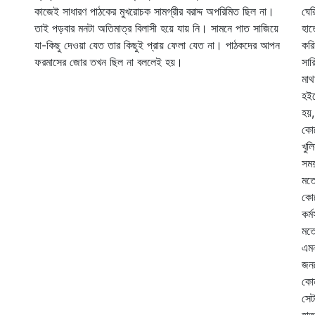
কাজেই সাধারণ পাঠকের মুখরোচক সামগ্রীর বরাদ্দ অপরিমিত ছিল না।
ঘের
তাই পড়বার মনটা অতিমাত্র বিলাসী হয়ে যায় নি। সামনে পাত সাজিয়ে
হাত
যা-কিছু দেওয়া যেত তার কিছুই প্রায় ফেলা যেত না। পাঠকদের আপন
করি
ফরমাসের জোর তখন ছিল না বললেই হয়।
সার
মাথ
হই
হয়,
কোন
খুল
সময়
মতো
কোন
কর্
মতো
এমন
জনস
কোন
সেট