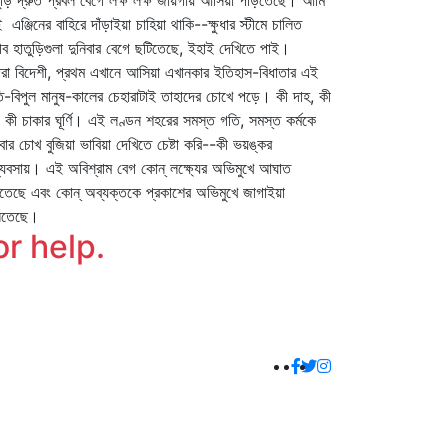
ুড়ি দ্রুত প্রবল বেগে লক্ষ লক্ষ জায়গায় আসিয়া পড়িতেছে। আমি
 এঞ্জিনের বাহিরে দাঁড়াইয়া চাহিয়া থাকি--ক্ষুধার স্টীমে চালিত
ব হাতুড়িগুলা দুনিবার বেগে ছটিতেছে, ইহাই দেখিতে পাই।
ারা বিদেশী, প্রথম এখানে আসিয়া এখানকার ইতিহাস-বিধাতার এই
-বিপুল মানুষ-কালের চেহারাটাই তাহাদের চোখে পড়ে। কী দাহ, কী
দ, কী চাকার ঘূর্ণি। এই লণ্ডন শহরের সমস্ত গতি, সমস্ত কর্মকে
ার চোখ বুজিয়া ভাবিয়া দেখিতে চেষ্টা করি--কী ভয়ঙ্কর
যবসায়। এই অবিশ্রাম বেগ কোন্‌ লক্ষ্যের অভিমুখে আঘাত
তেছে এবং কোন্‌ অব্যক্তকে প্রকাশের অভিমুখে জাগাইয়া
লিতেছে।
or help.