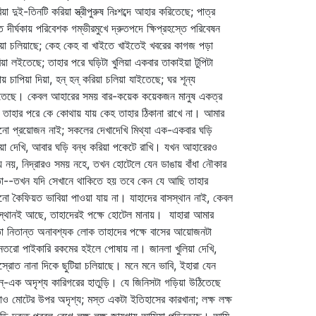
িয়া দুই-তিনটি করিয়া স্ত্রীপুরুষ নিঃশব্দে আহার করিতেছে; পাত্র
ে দীর্ঘকায় পরিবেশক গম্ভীরমুখে দ্রুতপদে ক্ষিপ্রহস্তে পরিবেষন
য়া চলিয়াছে; কেহ কেহ বা খাইতে খাইতেই খবরের কাগজ পড়া
িয়া লইতেছে; তাহার পরে ঘড়িটা খুলিয়া একবার তাকাইয়া টুপিটা
ায় চাপিয়া দিয়া, হন্‌ হন্‌ করিয়া চলিয়া যাইতেছে; ঘর শূন্য
তেছে। কেবল আহারের সময় বার-কয়েক কয়েকজন মানুষ একত্র
 তাহার পরে কে কোথায় যায় কেহ তাহার ঠিকানা রাখে না। আমার
ো প্রয়োজন নাই; সকলের দেখাদেখি মিথ্যা এক-একবার ঘড়ি
িয়া দেখি, আবার ঘড়ি বন্ধ করিয়া পকেটে রাখি। যখন আহারেরও
 নয়, নিদ্রারও সময় নহে, তখন হোটেলে যেন ডাঙায় বাঁধা নৌকার
--তখন যদি সেখানে থাকিতে হয় তবে কেন যে আছি তাহার
ো কৈফিয়ত ভাবিয়া পাওয়া যায় না। যাহাদের বাসস্থান নাই, কেবল
মস্থানই আছে, তাহাদেরই পক্ষে হোটেল মানায়। যাহারা আমার
 নিতান্ত অনাবশ্যক লোক তাহাদের পক্ষে বাসের আয়োজনটা
তরো পাইকারি রকমের হইলে পোষায় না। জানলা খুলিয়া দেখি,
্রোত নানা দিকে ছুটিয়া চলিয়াছে। মনে মনে ভাবি, ইহারা যেন
্‌-এক অদৃশ্য কারিগরের হাতুড়ি। যে জিনিসটা গড়িয়া উঠিতেছে
াও মোটের উপর অদৃশ্য; মস্ত একটা ইতিহাসের কারখানা; লক্ষ লক্ষ