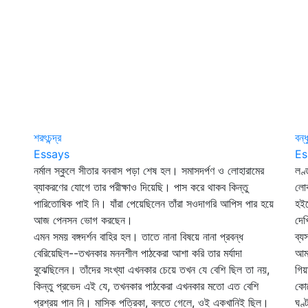
শরৎচন্দ্র
বন্ধ
Essays
Es
নর্মাল স্কুলে সীতার বনবাস পড়া শেষ হল। সমাসদর্পণ ও লোহারামের
লণ্
ব্যাকরণের যোগে তার পরীক্ষাও দিয়েছি। পাস করে থাকব কিন্তু
লো
পারিতোষিক পাই নি। যাঁরা পেয়েছিলেন তাঁরা সওদাগরি আপিস পার হয়ে
হইত
আজ পেনসন ভোগ করছেন।
দেখ
এমন সময় বঙ্গদর্শন বাহির হল। তাতে নানা বিষয়ে নানা প্রবন্ধ
ব্য
বেরিয়েছিল--তখনকার মননশীল পাঠকেরা আশা করি তার মর্যাদা
আমর
বুঝেছিলেন। তাঁদের সংখ্যা এখনকার চেয়ে তখন যে বেশি ছিল তা নয়,
গিয়
কিন্তু প্রভেদ এই যে, তখনকার পাঠকেরা এখনকার মতো এত বেশি
কোন
প্রশ্রয় পান নি। মাসিক পত্রিকা, বলতে গেলে, ওই একখানিই ছিল।
ঘণ্