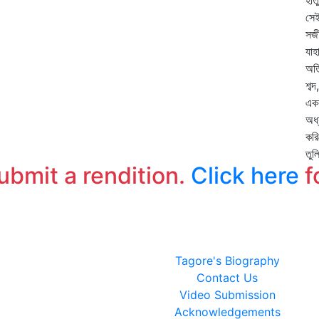
হাত
সেই
সজী
যাহ
অতি
শব্
একব
অধ্
করি
তু
submit a rendition.
Click here
f
Tagore's Biography
Contact Us
Video Submission
Acknowledgements