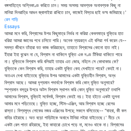
বঙ্গসাহিত্যে অগ্নিকাণ্ড করিতে চান। সময় অসময় আবশ্যক অনাবশ্যক কিছু না
মানিয়া দিনরাত্রি আগুন জ্বালাইয়া রাখিতে চান, কাজেই বিস্তর ছাই ভস্ম জমিয়াছে।'
রেল গাড়ি
Essays
আমরা মনে করি, বিশ্বাসের উপর কিছুমাত্র নির্ভর না করিয়া কেবলমাত্র যুক্তির হাত
ধরিয়া আমরা জ্ঞানের পথে চলিতে পারি। অনেক ন্যয়রত্ন এই বলিয়া গর্ব করেন যে--
সমস্ত জীবনে তাঁহারা যত কাজ করিয়াছেন, তাহাতে বিশ্বাসের কোনো হাত নাই।
ইঁহারা ইহা বুঝেন না যে, বিশ্বাস না থাকিলে যুক্তি এক দণ্ড টিকিয়া থাকিতে পারে
না। যুক্তিকে বিশ্বাস করি বলিয়াই তাহার এত জোর, নহিলে সে কোথাকার কে?
যুক্তিকে কেন বিশ্বাস করি, তাহার একটা যুক্তি কেহ দেখাইতে পারে? কেহই না।
অতএব দেখা যাইতেছে যুক্তির উপর আমাদের একটা যুক্তিহীন বিশ্বাস, অন্ধ
বিশ্বাস আছে। আমরা দৃশ্যমান পদার্থকে বিশ্বাস করি কোন্‌ যুক্তি অনুসারে?
স্পৃশ্যমান বস্তুর উপরে অটল বিশ্বাস স্থাপন করি কোন্‌ যুক্তি অনুসারে? তথাপি
আমাদের বিশ্বাস, যুক্তিই সর্বেসর্বা, বিশ্বাস কেহই নয়। ইহা হইতে একটা তুলনা
আমার মনে পড়িতেছে। যুক্তি হচ্ছে, স্টিম-এঞ্জিন, আর বিশ্বাস হচ্ছে রেলের
রাস্তা। বিশ্বসুদ্ধ লোকের নজর এঞ্জিনের উপরে; সকলে বলিতেছে-- "বাহবা, কী কল
বাহির হইয়াছে। অত বড়ো গাড়িটাকে অবাধে টানিয়া লইয়া যাইতেছে।' নীচে যে
একটা রেল পাতা রহিয়াছে, ইহা কাহারো চোখে পড়ে না, মনেও থাকে না। বিশ্বাসের