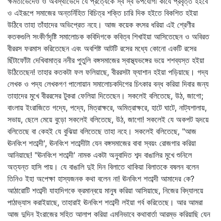
ক্ষমতাভেদেও ও অবস্থাভেদে যে প্রত্যেকে স্ব স্ব উপযোগী কার্যে প্রবৃত্ত হইবে
ও এইরূপে সমাজের অন্তর্নিহিত বিচিত্র শক্তি চারি দিক হইতে বিকশিত হইয়া
উঠিবে তাহা তাঁহাদের অভিপ্রেত নহে। আজ কয়েক বৎসর ধরিয়া এই শ্রেণীর
কতকগুলি সংকীর্ণদৃষ্টি সমালোচক কবিদিগকে কবিত্ব শিখাইয়া আসিতেছেন ও অবিরত
বীররস ফরমাস করিতেছেন এবং অবশিষ্ট আটটি রসের মধ্যে কোনো একটি রসের
ছিঁটাফোঁটা দেখিবামাত্র ননীর পুতুলি বঙ্গসমাজের স্বাস্থ্যভঙ্গের ভয়ে শশব্যস্ত হইয়া
উঠিতেছেন! তাহার কতকটা ফল ফলিয়াছে, বীররসটা ফ্যাশান হইয়া পড়িয়াছে। গদ্য
লেখক ও পদ্য লেখকগণ পালোয়ান সমালোচকদিগের চিৎকার বন্ধ করিয়া দিবার জন্য
তাহাদের মুখে বীররসের টুকরা ফেলিয়া দিতেছেন। সকলেই বলিতেছে, উঠ, জাগো;
বাংলায় ইংরাজিতে গদ্যে, পদ্যে, মিত্রাক্ষরে, অমিত্রাক্ষরে, হাটে ঘাটে, নাট্যশালায়,
সভায়, ছেলে মেয়ে বুড়ো সকলেই বলিতেছে, উঠ, জাগো! সকলেই যে অকপট হৃদয়ে
বলিতেছে বা কেহই যে বুঝিয়া বলিতেছে তাহা নহে। সকলেই বলিতেছে, "আজ
ঊনবিংশ শতাব্দী', ঊনবিংশ শতাব্দীটা যেন বঙ্গসমাজের বাবা স্বয়ং রোজগার করিয়া
আনিয়াছে! "ঊনবিংশ শতাব্দী' নামক একটা অনুবাদিত শব্দ বাঙালির মুখে শুনিলে
অত্যন্ত হাসি পায়। যে বাঙালি দুই দিন বিলাতে থাকিয়া বিলাতকে বষলন বলেন
তিনিও ইহা অপেক্ষা হাস্যজনক কথা বলেন না! ঊনবিংশ শতাব্দী আমাদের কে?
আঠারোটি শতাব্দী যাহাদিগকে ক্রমান্বয়ে মানুষ করিয়া আসিয়াছে, নিজের বিদ্যালয়ে
পাঠাভ্যাস করাইয়াছে, তাহারাই ঊনবিংশ শতাব্দী লইয়া গর্ব করিতেছে। আর আমরা
আজ দুদিন ইংরাজের সহিত আলাপ করিয়া এমনিভাবে কথাবার্তা আরম্ভ করিয়াছি যেন