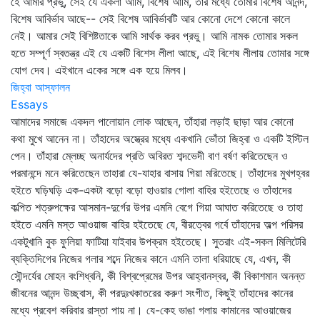
হে আমার প্রভু, সেই যে একলা আমি, বিশেষ আমি, তার মধ্যে তোমার বিশেষ আনন্দ,
বিশেষ আবির্ভাব আছে-- সেই বিশেষ আবির্ভাবটি আর কোনো দেশে কোনো কালে
নেই। আমার সেই বিশিষ্টতাকে আমি সার্থক করব প্রভু। আমি নামক তোমার সকল
হতে সম্পূর্ণ স্বতন্ত্র এই যে একটি বিশেস লীলা আছে, এই বিশেষ লীলায় তোমার সঙ্গে
যোগ দেব। এইখানে একের সঙ্গে এক হয়ে মিলব।
জিহ্বা আস্ফালন
Essays
আমাদের সমাজে একদল পালোয়ান লোক আছেন, তাঁহারা লড়াই ছাড়া আর কোনো
কথা মুখে আনেন না। তাঁহাদের অস্ত্রের মধ্যে একখানি ভোঁতা জিহ্বা ও একটি ইস্টিল
পেন। তাঁহারা ম্লেচ্ছ অনার্যদের প্রতি অবিরত শব্দভেদী বাণ বর্ষণ করিতেছেন ও
পরমানন্দে মনে করিতেছেন তাহারা যে-যাহার বাসায় গিয়া মরিতেছে। তাঁহাদের মুখগহ্বর
হইতে ঘড়িঘড়ি এক-একটা বড়ো বড়ো হাওয়ার গোলা বাহির হইতেছে ও তাঁহাদের
কল্পিত শত্রুপক্ষের আসমান-দুর্গের উপর এমনি বেগে গিয়া আঘাত করিতেছে ও তাহা
হইতে এমনি মস্ত আওয়াজ বাহির হইতেছে যে, বীরত্বের গর্বে তাঁহাদের অল্প পরিসর
একটুখানি বুক ফুলিয়া ফাটিয়া যাইবার উপক্রম হইতেছে। সুতরাং এই-সকল মিলিটেরি
ব্যক্তিদিগের নিজের গলার শব্দে নিজের কানে এমনি তালা ধরিয়াছে যে, এখন, কী
সৌন্দর্যের মোহন বংশিধ্বনি, কী বিশ্বপ্রেমের উপর আহ্বানস্বর, কী বিকাশমান অনন্ত
জীবনের আনন্দ উচ্ছ্বাস, কী পরদুঃখকাতরের করুণ সংগীত, কিছুই তাঁহাদের কানের
মধ্যে প্রবেশ করিবার রাস্তা পায় না। যে-কেহ ভাঙা গলায় কামানের আওয়াজের