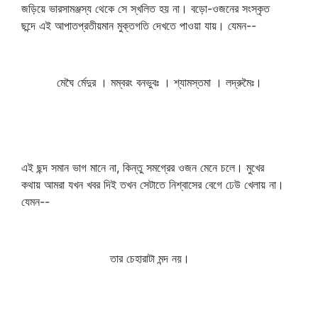
জড়িয়ে ভারসামঞ্জস্য থেকে সে স্খলিত হয় না। বড়ো-ওজনের সংস্কৃত
ছন্দে এই আপাতপ্রতীয়মান মুক্তগতি দেখতে পাওয়া যায়। যেমন--
মেঘৈ র্মেদুর । মম্বরং বনভুবঃ । শ্যামস্তমা । লদ্রুমৈঃ।
এই ছন্দ সমান ভাগ মানে না, কিন্তু সমগ্রের ওজন মেনে চলে। মুখের
কথায় আমরা যখন খবর দিই তখন সেটাতে নিশ্বাসের বেগে ঢেউ খেলায় না।
যেমন--
তার চেহারাটা মন্দ নয়।