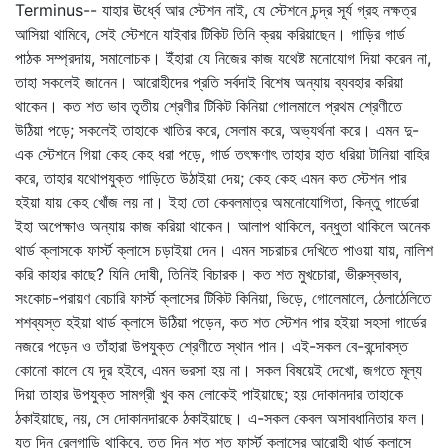
Terminus-- যাহার ঊর্ধ্বে আর স্টেশন নাই, যে স্টেশনে চন্দ্র সূর্য গ্রহ নক্ষত্র
আসিয়া থামিবে, সেই স্টেশনে যাইবার টিকিট তিনি ক্রয় করিয়াছেন। গাড়ির গার্ড
পাঠক সম্প্রদায়, সমালোচক। ইঁহারা যে নিজের কাজ যথেষ্ট মনোযোগ দিয়া করেন না,
তাহা সকলেই জানেন। আরোহীদের প্রতি সর্বদাই বিশেষ অন্যায় ব্যবহার করিয়া
থাকেন। কত শত ভাব তৃতীয় শ্রেণীর টিকিট কিনিয়া গোলমালে প্রথম শ্রেণীতে
উঠিয়া পড়ে; সকলেই তাহাকে খাতির করে, সেলাম করে, অভ্যর্থনা করে। এমন দু-
এক স্টেশনে গিয়া কেহ কেহ ধরা পড়ে, গার্ড তৎক্ষণাৎ তাহার হাত ধরিয়া টানিয়া বাহির
করে, তাহার যথোপযুক্ত গাড়িতে উঠাইয়া দেয়; কেহ কেহ এমন কত স্টেশন পার
হইয়া যায় কেহ খোঁজ লয় না। ইহা তো কেবলমাত্র অমনোযোগিতা, কিন্তু গার্ডেরা
ইহা অপেক্ষাও অন্যায় কাজ করিয়া থাকেন। আলাপ থাকিলে, বন্ধুতা থাকিলে অনেক
থার্ড ক্লাসকে ফার্স্ট ক্লাসে চড়াইয়া দেন। এমন সচরাচর দেখিতে পাওয়া যায়, নালিশ
করি কাহার কাছে? যিনি দোষী, তিনিই বিচারক। কত শত মুখচোরা, ভীরুস্বভাব,
সংকোচ-পরায়ণ বেচারি ফার্স্ট ক্লাসের টিকিট কিনিয়া, ভিড়ে, গোলেমালে, ঠেলাঠেলিতে
শশব্যস্ত হইয়া থার্ড ক্লাসে উঠিয়া পড়েন, কত শত স্টেশন পার হইয়া সহসা গার্ডের
নজরে পড়েন ও তাঁহারা উপযুক্ত শ্রেণীতে স্থান পান। এই-সকল বে-বন্দোবস্ত
কোনো কালে যে দূর হইবে, এমন ভরসা হয় না। সকল বিষয়েই দেখো, জগতে মূল্য
দিয়া তাহার উপযুক্ত সামগ্রী খুব কম লোকেই পাইয়াছে; হয় দোকানদার তাহাকে
ঠকাইয়াছে, নয়, সে দোকানদারকে ঠকাইয়াছে। এ-সকল কেবল অসাবধানিতার ফল।
যত দিন রেলগাড়ি থাকিবে, তত দিন শত শত ফার্স্ট ক্লাসের আরোহী থার্ড ক্লাসে