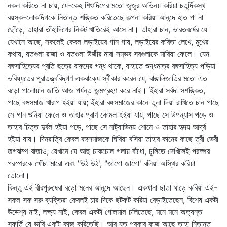
নকল করিতে না চায়, যে-কেহ শিশুদিগের মতো জুজুর অভিনয় করিয়া চতুর্দিকস্থ
বয়স্ক-লোকদিগকে নিতান্ত শঙ্কিত করিতেছে কল্পনা করিয়া আনন্দে হাত পা না
ছোঁড়ে, তাহারা তাঁহাদিগের নিকট খাতিরেই আসে না। তাঁহারা চান, ভারতবর্ষের যে
যেখানে আছে, সকলেই কেবল লড়াইয়ের গান গায়, লড়াইয়ের কবিতা লেখে, মুখের
কথায়, যতগুলা রাজা ও যতগুলা উজীর মারা সম্ভব সবগুলাকে মারিয়া ফেলে। যেন
বঙ্গসাহিত্যের প্রতি ছত্রে বারুদের গন্ধ থাকে, যাহাতে শুদ্ধমাত্র বঙ্গসাহিত্য পড়িয়া
ভবিষ্যতের পুরাতত্ত্ববিদ্‌গণ একবাক্যে স্বীকার করেন যে, বাঙালিজাতির মতো এত
বড়ো পালোয়ান জাতি আজ পর্যন্ত জন্মগ্রহণ করে নাই। ইঁহারা সর্বদা সশঙ্কিত,
পাছে বঙ্গসমাজ খারাপ হইয়া যায়; ইঁহারা বঙ্গসমাজের কানে তুলা দিয়া রাখিতে চান পাছে
সে গান শুনিয়া ফেলে ও তাহার প্রাণ কোমল হইয়া যায়, পাছে সে উপন্যাস পড়ে ও
তাহার চিত্ত দুর্বল হইয়া পড়ে, পাছে সে নাট্যাভিনয় শোনে ও তাহার হৃদয় আর্দ্র
হইয়া যায়। দিনরাত্রি কেবল বঙ্গসমাজকে ঘিরিয়া বসিয়া তাহার কানের কাছে তূরী ভেরী
জগঝম্প বাজাও, যেখানে যে আছ ঢাকঢোল গলায় বাঁধো, ঢুলিতে দেখিলেই পরস্পর
পরস্পরকে খোঁচা মারো এবং "উঠ উঠ', "জাগো জাগো' বলিয়া অস্থির করিয়া
তোলো।
কিন্তু এই বীরপুরুষেরা বড়ো মনের আনন্দে আছেন। একখানা ছাতা ঘাড়ে করিয়া এই-
সকল সরু সরু ব্যক্তিরা কেবলই চার দিকে ছটফট করিয়া বেড়াইতেছেন, বিশেষ একটা
উদ্দেশ্য নাই, লক্ষ্য নাই, কেবল একটা গোলমাল চলিতেছে, মনে মনে অত্যন্ত
স্ফূর্তি যে ভারি একটা কাজ করিতেছি। আর যত প্রকার কাজ আছে তাহা নিতান্ত