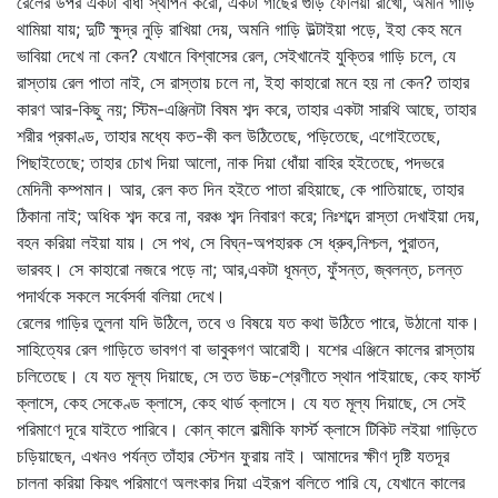
রেলের উপর একটা বাধা স্থাপন করো, একটা গাছের গুঁড়ি ফেলিয়া রাখো, অমনি গাড়ি
থামিয়া যায়; দুটি ক্ষুদ্র নুড়ি রাখিয়া দেয়, অমনি গাড়ি উল্টাইয়া পড়ে, ইহা কেহ মনে
ভাবিয়া দেখে না কেন? যেখানে বিশ্বাসের রেল, সেইখানেই যুক্তির গাড়ি চলে, যে
রাস্তায় রেল পাতা নাই, সে রাস্তায় চলে না, ইহা কাহারো মনে হয় না কেন? তাহার
কারণ আর-কিছু নয়; স্টিম-এঞ্জিনটা বিষম শব্দ করে, তাহার একটা সারথি আছে, তাহার
শরীর প্রকাণ্ড, তাহার মধ্যে কত-কী কল উঠিতেছে, পড়িতেছে, এগোইতেছে,
পিছাইতেছে; তাহার চোখ দিয়া আলো, নাক দিয়া ধোঁয়া বাহির হইতেছে, পদভরে
মেদিনী কম্পমান। আর, রেল কত দিন হইতে পাতা রহিয়াছে, কে পাতিয়াছে, তাহার
ঠিকানা নাই; অধিক শব্দ করে না, বরঞ্চ শব্দ নিবারণ করে; নিঃশব্দে রাস্তা দেখাইয়া দেয়,
বহন করিয়া লইয়া যায়। সে পথ, সে বিঘ্ন-অপহারক সে ধ্রুব,নিশ্চল, পুরাতন,
ভারবহ। সে কাহারো নজরে পড়ে না; আর,একটা ধূমন্ত, ফুঁসন্ত, জ্বলন্ত, চলন্ত
পদার্থকে সকলে সর্বেসর্বা বলিয়া দেখে।
রেলের গাড়ির তুলনা যদি উঠিলে, তবে ও বিষয়ে যত কথা উঠিতে পারে, উঠানো যাক।
সাহিত্যের রেল গাড়িতে ভাবগণ বা ভাবুকগণ আরোহী। যশের এঞ্জিনে কালের রাস্তায়
চলিতেছে। যে যত মূল্য দিয়াছে, সে তত উচ্চ-শ্রেণীতে স্থান পাইয়াছে, কেহ ফার্স্ট
ক্লাসে, কেহ সেকেণ্ড ক্লাসে, কেহ থার্ড ক্লাসে। যে যত মূল্য দিয়াছে, সে সেই
পরিমাণে দূরে যাইতে পারিবে। কোন্‌ কালে বাল্মীকি ফার্স্ট ক্লাসে টিকিট লইয়া গাড়িতে
চড়িয়াছেন, এখনও পর্যন্ত তাঁহার স্টেশন ফুরায় নাই। আমাদের ক্ষীণ দৃষ্টি যতদূর
চালনা করিয়া কিয়ৎ পরিমাণে অলংকার দিয়া এইরূপ বলিতে পারি যে, যেখানে কালের