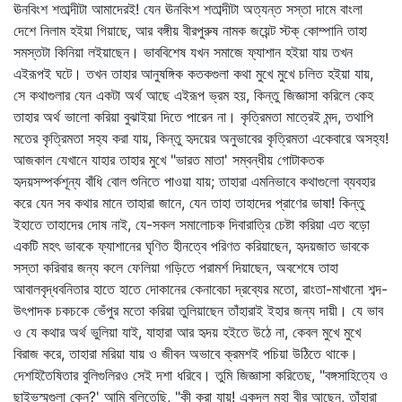
ঊনবিংশ শতাব্দীটা আমাদেরই! যেন ঊনবিংশ শতাব্দীটা অত্যন্ত সস্তা দামে বাংলা
দেশে নিলাম হইয়া গিয়াছে, আর বঙ্গীয় বীরপুরুষ নামক জয়েন্ট স্টক্‌ কোম্পানি তাহা
সমস্তটা কিনিয়া লইয়াছেন। ভাববিশেষ যখন সমাজে ফ্যাশান হইয়া যায় তখন
এইরূপই ঘটে। তখন তাহার আনুষঙ্গিক কতকগুলা কথা মুখে মুখে চলিত হইয়া যায়,
সে কথাগুলার যেন একটা অর্থ আছে এইরূপ ভ্রম হয়, কিন্তু জিজ্ঞাসা করিলে কেহ
তাহার অর্থ ভালো করিয়া বুঝাইয়া দিতে পারেন না। কৃত্রিমতা মাত্রেই মন্দ, তথাপি
মতের কৃত্রিমতা সহ্য করা যায়, কিন্তু হৃদয়ের অনুভাবের কৃত্রিমতা একেবারে অসহ্য!
আজকাল যেখানে যাহার তাহার মুখে "ভারত মাতা' সম্বন্ধীয় গোটাকতক
হৃদয়সম্পর্কশূন্য বাঁধি বোল শুনিতে পাওয়া যায়; তাহারা এমনিভাবে কথাগুলো ব্যবহার
করে যেন সব কথার মানে তাহারা জানে, যেন তাহা তাহাদের প্রাণের ভাষা! কিন্তু
ইহাতে তাহাদের দোষ নাই, যে-সকল সমালোচক দিবারাত্রি চেষ্টা করিয়া এত বড়ো
একটি মহৎ ভাবকে ফ্যাশানের ঘৃণিত হীনত্বে পরিণত করিয়াছেন, হৃদয়জাত ভাবকে
সস্তা করিবার জন্য কলে ফেলিয়া গড়িতে পরামর্শ দিয়াছেন, অবশেষে তাহা
আবালবৃদ্ধবনিতার হাতে হাতে দোকানের কেনাবেচা দ্রব্যের মতো, রাংতা-মাখানো শব্দ-
উৎপাদক চকচকে ভেঁপুর মতো করিয়া তুলিয়াছেন তাঁহারাই ইহার জন্য দায়ী। যে ভাব
ও যে কথার অর্থ ভুলিয়া যাই, যাহারা আর হৃদয় হইতে উঠে না, কেবল মুখে মুখে
বিরাজ করে, তাহারা মরিয়া যায় ও জীবন অভাবে ক্রমশই পচিয়া উঠিতে থাকে।
দেশহিতৈষিতার বুলিগুলিরও সেই দশা ধরিবে। তুমি জিজ্ঞাসা করিতেছ, "বঙ্গসাহিত্যে ও
ছাইভস্মগুলা কেন?' আমি বলিতেছি, "কী করা যায়! একদল মহা বীর আছেন, তাঁহারা