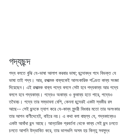
গদ্যছন্দ
গদ্য বলতে বুঝি যে-ভাষা আলাপ করবার ভাষা; ছন্দোবদ্ধ পদে বিভক্ত যে
ভাষা তাই পদ্য। আর, রসাত্মক বাক্যকেই আলংকারিক পণ্ডিত কাব্য সংজ্ঞা
দিয়েছেন। এই রসাত্মক বাক্য পদ্যে বললে সেটা হবে পদ্যকাব্য আর গদ্যে
বললে হবে গদ্যকাব্য। গদ্যেও অকাব্য ও কুকাব্য হতে পারে, পদ্যেও
তথৈবচ। গদ্যে তার সম্ভাবনা বেশি, কেননা ছন্দেরই একটা স্বকীয় রস
আছে-- সেই ছন্দকে ত্যাগ করে যে-কাব্য সুন্দরী বিধবার মতো তার অলংকার
তার আপন বাণীদেহেই, বাইরে নয়। এ কথা বলা বাহুল্য যে, গদ্যকাব্যেও
একটা আবাঁধা ছন্দ আছে। আন্তরিক প্রবর্তনা থেকে কাব্য সেই ছন্দ চলতে
চলতে আপনি উদ্ভাবিত করে, তার ভাগগুলি অসম হয় কিন্তু সবসুদ্ধ