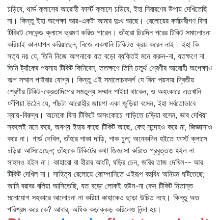
চড়িবে, থার্ড ক্লাসের আরোহী ফার্স্ট ক্লাসে চডিবে, ইহা নিবারণের উপায় দেখিতেছি
না। কিন্তু ইহা অপেক্ষা আর-একটা আমার দুঃখ আছে। রেলোয়ের কর্মচারীগণ বিনা
টিকিটে সেকেন্ড ক্লাসে ভ্রমণ করিত পারেন। তাঁহারা চিরদিন পরের টিকিট সমালোচনা
করিয়াই কালযাপন করিয়াছেন, নিজে একখানি টিকিটও ক্রয় করেন নাই। ইহা কি
সত্য নয় যে, তিনি নিজে আপনাকে যত বড়ো ব্যক্তিই মনে করুন-না, যতক্ষণে না
তিনি ট্যাঁকের পয়সায় টিকিট কিনিবেন, ততক্ষণে তিনি চতুর্থ শ্রেণীর আরোহী অপেক্ষাও
অল্প সম্মান পাইবার যোগ্য। কিন্তু এই সমালোচকবর্গ যে বিনা পয়সায় দ্বিতীয়
শ্রেণীর টিকিট-ক্রেতাদিগের সমতুল্য সম্মান পাইয়া থাকেন, ও অহংকারে এতখানি
ফাঁপিয়া উঠেন যে, পাঁচটা আরোহীর জায়গা একা জুড়িয়া বসেন, ইহা সর্বতোভাবে
ন্যায়-বিরুদ্ধ। অনেকে বিনা টিকিটে অসংকোচে গাড়িতে চড়িয়া বসেন, ভাব দেখিয়া
সকলেই মনে করে, অবশ্য ইহার কাছে টিকিট আছে, কেহ সন্দেহও করে না, জিজ্ঞাসাও
করে না। গার্ড দেখিল, তাঁহার পাকা দাড়ি, পাক চুল; অনেকদিন হইতে ফার্স্ট ক্লাসে
চড়িয়া আসিতেছেন; তাঁহাকে টিকিটের কথা জিজ্ঞাসা করিতে প্রবৃত্তও হইল না
সাহসও হইল না। কাহারো বা হীরার আংটি, ঘড়ির চেন, জরির তাজ দেখিল-- আর
টিকিট দেখিল না। সাহিত্য রেলোয়ে কোম্পানিতে এইরূপ বহুবিধ অনিয়ম ঘটিতেছে;
আমি বরাবর বলিয়া আসিতেছি, যত বড়ো লোকই হউন-না কেন টিকিট নিতান্ত
মনোযোগ সহকারে আলোচনা না করিয়া কাহাকেও ছাড়া উচিত নহে। কিন্তু অত
পরিশ্রম করে কে? আবার, অধিক কড়াক্কড় করিলেও নিন্দা হয়।