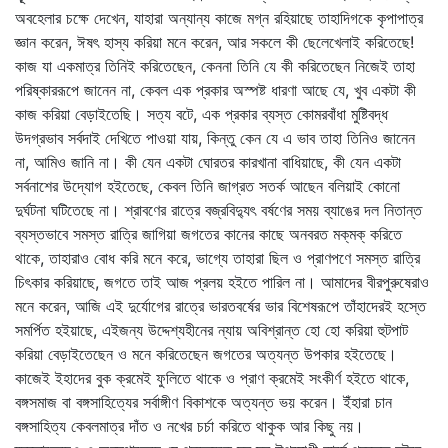
অবহেলার চক্ষে দেখেন, যাহারা অন্যান্য কাজে মগ্ন রহিয়াছে তাহাদিগকে কৃপাপাত্র
জ্ঞান করেন, ঈষৎ হাস্য করিয়া মনে করেন, আর সকলে কী ছেলেখেলাই করিতেছে!
কাজ যা একমাত্র তিনিই করিতেছেন, কেননা তিনি যে কী করিতেছেন নিজেই তাহা
পরিষ্কাররূপে জানেন না, কেবল এক প্রকার অস্পষ্ট ধারণা আছে যে, খুব একটা কী
কাজ করিয়া বেড়াইতেছি। সত্য বটে, এক প্রকার ব্যস্ত কোমরবাঁধা মুষ্টিবদ্ধ
উদগ্রভাব সর্বদাই দেখিতে পাওয়া যায়, কিন্তু কেন যে এ ভাব তাহা তিনিও জানেন
না, আমিও জানি না। কী যেন একটা ঘোরতর কারখানা বাধিয়াছে, কী যেন একটা
সর্বনাশের উদ্যোগ হইতেছে, কেবল তিনি জাগ্রত সতর্ক আছেন বলিয়াই কোনো
দুর্ঘটনা ঘটিতেছে না। শ্রাবণের রাত্রে বজ্রবিদ্যুৎ বর্ষণের সময় ব্যাঙের দল নিতান্ত
ব্যস্তভাবে সমস্ত রাত্রি জাগিয়া জগতের কানের কাছে অনবরত মক্‌মক্‌ করিতে
থাকে, তাহারাও বোধ করি মনে করে, ভাগ্যে তাহারা ছিল ও প্রাণপণে সমস্ত রাত্রি
চিৎকার করিয়াছে, জগতে তাই আজ প্রলয় হইতে পারিল না। আমাদের বীরপুরুষেরাও
মনে করেন, আজি এই দুর্যোগের রাত্রে ভারতবর্ষের ভার বিশেষরূপে তাঁহাদেরই হস্তে
সমর্পিত হইয়াছে, এইজন্য উদ্দেশ্যহীনের ন্যায় অবিশ্রান্ত হো হো করিয়া হুটপাট
করিয়া বেড়াইতেছেন ও মনে করিতেছেন জগতের অত্যন্ত উপকার হইতেছে।
কাজেই ইহাদের বুক ক্রমেই ফুলিতে থাকে ও প্রাণ ক্রমেই সংকীর্ণ হইতে থাকে,
বঙ্গসমাজ বা বঙ্গসাহিত্যের সর্বাঙ্গীণ বিকাশকে অত্যন্ত ভয় করেন। ইঁহারা চান
বঙ্গসাহিত্য কেবলমাত্র দাঁত ও নখের চর্চা করিতে থাকুক আর কিছু নয়।