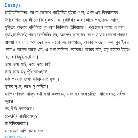
Essays
জাতীয়বিদ্যালয় তো বাংলাদেশে প্রতিষ্ঠিত হইয়া গেল, এখন এই বিদ্যালয়ের
উপযোগিতা যে কী সে কি যুক্তি দিয়া বুঝাইবার আর কোনো প্রয়োজন আছে।
যুক্তির অভাবে পৃথিবীতে খুব অল্প জিনিসই ঠেকিয়াছে। প্রয়োজন আছে এ কথা
বুঝাইয়া দিলেই প্রয়োজনসিদ্ধি হয়, অন্তত আমাদের দেশে তাহার কোনো প্রমাণ
পাওয়া যায় না। আমাদের অভাব তো অনেক আছে, অভাব আছে এ কথা বুঝাইবার
লোকও অনেক আছে এবং এ কথা মানিবার লোকেরও অভাব নাই, তবু ইহাতে ইতর-
বিশেষ কিছুই ঘটে না।
ভয়ে ভয়ে যাই, ভয়ে ভয়ে চাই
ভয়ে ভয়ে শুধু পুঁথি আওড়াই।
সর্বং পরবশং দুঃখং সর্বমাত্মবশং সুখম্‌।
ভূমৈব সুখম্‌, নাল্পে সুখমস্তি।
যথাপঃ প্রবতা যন্তি যথা মাসা অহজরম্‌, এবং মাং ব্রহ্মচারিণো ধাতরায়ন্তু সর্বতঃ
স্বাহা।
সহ বীর্যং করবাবহৈ।
তেজস্বি নাবধীতমস্তু।
মা বিদ্বিষাবহৈ।
ভদ্রন্নো অপি বাতয় মনঃ।