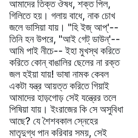
আমাদের তিক্ত ঔষধ, শক্ত পিল,
গিলিতে হয়। গলায় বাধে, নাক চোখ
জলে ভাসিয়া যায়। "হি ইজ্‌ আপ্‌'--
তিনি হন উপরে, "আই গেট্‌ ডাউন্‌'--
আমি পাই নীচে-- ইহা মুখস্থ করিতে
করিতে কোন্‌ বাঙালির ছেলের না রক্ত
জল হইয়া যায়! ভাষা নামক কেবল
একটা যন্ত্র আয়ত্ত করিতে গিয়াই
আমাদের হাড়গোড় সেই যন্ত্রের তলে
পিষিয়া যায়। ইংরাজের কি সে অসুবিধা
আছে? যে শৈশবকাল স্নেহের
মাতৃদুগ্ধ পান করিবার সময়, সেই