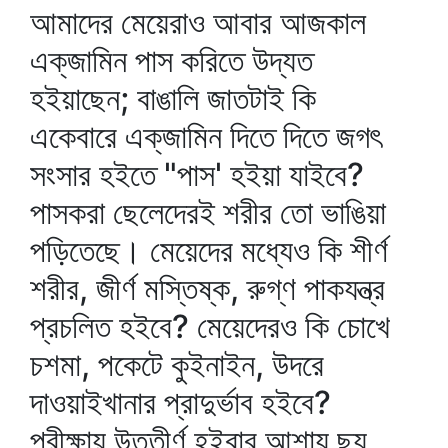
আমাদের মেয়েরাও আবার আজকাল
এক্‌জামিন পাস করিতে উদ্যত
হইয়াছেন; বাঙালি জাতটাই কি
একেবারে এক্‌জামিন দিতে দিতে জগৎ
সংসার হইতে "পাস' হইয়া যাইবে?
পাসকরা ছেলেদেরই শরীর তো ভাঙিয়া
পড়িতেছে। মেয়েদের মধ্যেও কি শীর্ণ
শরীর, জীর্ণ মস্তিষ্ক, রুগ্‌ণ পাকযন্ত্র
প্রচলিত হইবে? মেয়েদেরও কি চোখে
চশমা, পকেটে কুইনাইন, উদরে
দাওয়াইখানার প্রাদুর্ভাব হইবে?
পরীক্ষায় উত্তীর্ণ হইবার আশায় ছয়