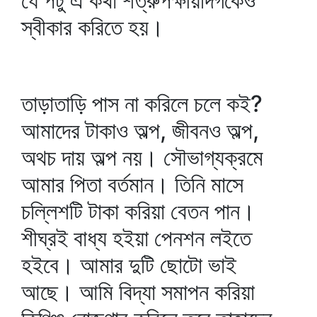
যে পটু এ কথা শত্রুপক্ষীয়দিগকেও
স্বীকার করিতে হয়।
তাড়াতাড়ি পাস না করিলে চলে কই?
আমাদের টাকাও অল্প, জীবনও অল্প,
অথচ দায় অল্প নয়। সৌভাগ্যক্রমে
আমার পিতা বর্তমান। তিনি মাসে
চল্লিশটি টাকা করিয়া বেতন পান।
শীঘ্রই বাধ্য হইয়া পেনশন লইতে
হইবে। আমার দুটি ছোটো ভাই
আছে। আমি বিদ্যা সমাপন করিয়া