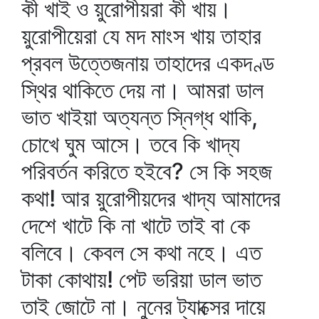
কী খাই ও য়ুরোপীয়রা কী খায়।
য়ুরোপীয়েরা যে মদ মাংস খায় তাহার
প্রবল উত্তেজনায় তাহাদের একদণ্ড
স্থির থাকিতে দেয় না। আমরা ডাল
ভাত খাইয়া অত্যন্ত স্নিগ্ধ থাকি,
চোখে ঘুম আসে। তবে কি খাদ্য
পরিবর্তন করিতে হইবে? সে কি সহজ
কথা! আর য়ুরোপীয়দের খাদ্য আমাদের
দেশে খাটে কি না খাটে তাই বা কে
বলিবে। কেবল সে কথা নহে। এত
টাকা কোথায়! পেট ভরিয়া ডাল ভাত
তাই জোটে না। নুনের ট্যাক্সের দায়ে