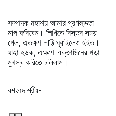
সম্পাদক মহাশয় আমার প্রগল্‌ভতা
মাপ করিবেন। লিখিতে বিস্তর সময়
গেল, এতক্ষণ লাঠি ঘুরাইলেও হইত।
যাহা হউক, এক্ষণে এক্‌জামিনের পড়া
মুখস্থ করিতে চলিলাম।
বশংবদ শ্রীঃ-