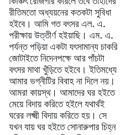
কিঞ্চিৎ রোজগার করিলে তবে তাহাদের
রীতিমতো অধ্যয়নের কতকটা সুবিধা
হইবে। আমি গত বৎসর এল. এ.
পরীক্ষায় উত্তীর্ণ হইয়াছি। এম. এ.
পর্যন্ত পড়িয়া একটা যৎসামান্য চাকরি
জোটাইতে নিদেনপক্ষে আর পাঁচটা
বৎসর মাথা খুঁড়িতে হইবে। ইতিমধ্যে
আমার ভগ্নীটির বিবাহ না দিলে নয়।
আমরা কায়স্থ। আমাদের ঘর হইতে
মেয়ে বিদায় করিতে হইলে যথার্থই
ঘরের লক্ষ্মী বিদায় করিতে হয়। সে
যখন যায় ঘর হইতে সোনারুপার চিহ্ন