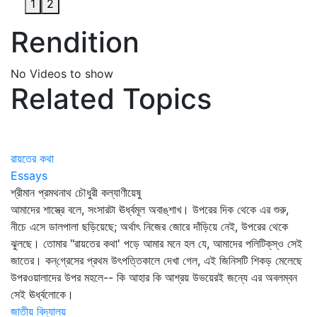
1
2
Rendition
No Videos to show
Related Topics
রায়তের কথা
Essays
শ্রীমান প্রমথনাথ চৌধুরী কল্যাণীয়েষু
আমাদের শাস্ত্রে বলে, সংসারটা ঊর্ধ্বমূল অবাঙ্‌শাখ। উপরের দিক থেকে এর শুরু,
নীচে এসে ডালপালা ছড়িয়েছে; অর্থাৎ নিজের জোরে দাঁড়িয়ে নেই, উপরের থেকে
ঝুলছে। তোমার "রায়তের কথা' পড়ে আমার মনে হল যে, আমাদের পলিটিক্‌স্‌ও সেই
জাতের। কন্‌গ্রেসের প্রথম উৎপত্তিকালে দেখা গেল, এই জিনিসটি শিকড় মেলেছে
উপরওয়ালাদের উপর মহলে-- কি আহার কি আশ্রয় উভয়েরই জন্যে এর অবলম্বন
সেই ঊর্ধ্বলোকে।
জাতীয় বিদ্যালয়