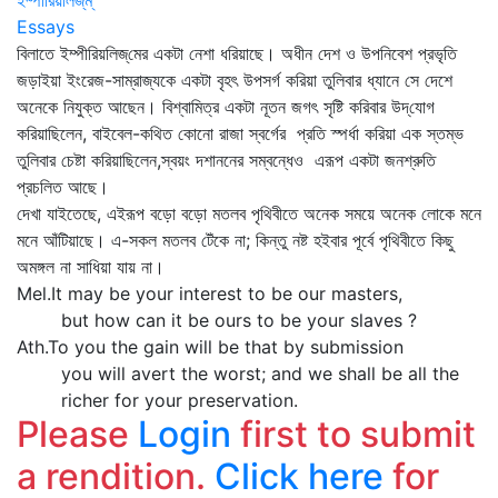
ইম্পীরিয়লিজ্‌ম্
Essays
বিলাতে ইম্পীরিয়লিজ্‌মের একটা নেশা ধরিয়াছে। অধীন দেশ ও উপনিবেশ প্রভৃতি
জড়াইয়া ইংরেজ-সাম্রাজ্যকে একটা বৃহৎ উপসর্গ করিয়া তুলিবার ধ্যানে সে দেশে
অনেকে নিযুক্ত আছেন। বিশ্বামিত্র একটা নূতন জগৎ সৃষ্টি করিবার উদ্‌যোগ
করিয়াছিলেন, বাইবেল-কথিত কোনো রাজা স্বর্গের প্রতি স্পর্ধা করিয়া এক স্তম্ভ
তুলিবার চেষ্টা করিয়াছিলেন,স্বয়ং দশাননের সম্বন্ধেও এরূপ একটা জনশ্রুতি
প্রচলিত আছে।
দেখা যাইতেছে, এইরূপ বড়ো বড়ো মতলব পৃথিবীতে অনেক সময়ে অনেক লোকে মনে
মনে আঁটিয়াছে। এ-সকল মতলব টেঁকে না; কিন্তু নষ্ট হইবার পূর্বে পৃথিবীতে কিছু
অমঙ্গল না সাধিয়া যায় না।
Mel.It may be your interest to be our masters,
but how can it be ours to be your slaves ?
Ath.To you the gain will be that by submission
you will avert the worst; and we shall be all the
richer for your preservation.
Please
Login
first to submit
a rendition.
Click here
for