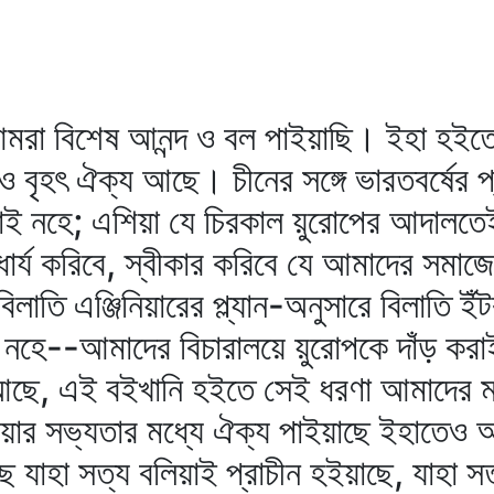
 বিশেষ আনন্দ ও বল পাইয়াছি। ইহা হইতে দ
ও বৃহৎ ঐক্য আছে। চীনের সঙ্গে ভারতবর্ষের প
াহাই নহে; এশিয়া যে চিরকাল য়ুরোপের আদালতে
োধার্য করিবে, স্বীকার করিবে যে আমাদের স
 বিলাতি এঞ্জিনিয়ারের প্ল্যান-অনুসারে বিলাতি 
 নহে--আমাদের বিচারালয়ে য়ুরোপকে দাঁড় করাই
আছে, এই বইখানি হইতে সেই ধরণা আমাদের 
িয়ার সভ্যতার মধ্যে ঐক্য পাইয়াছে ইহাতেও 
াহা সত্য বলিয়াই প্রাচীন হইয়াছে, যাহা সত