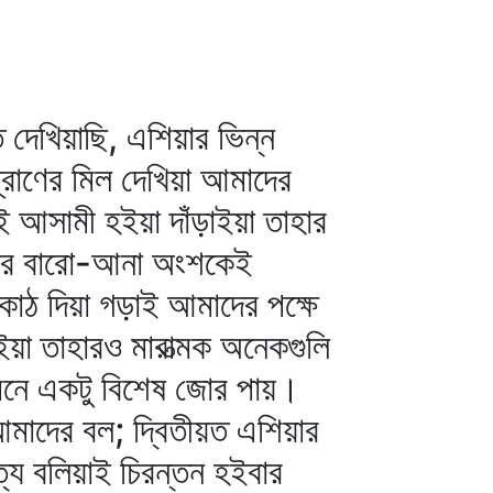
েখিয়াছি, এশিয়ার ভিন্ন
্রাণের মিল দেখিয়া আমাদের
ই আসামী হইয়া দাঁড়াইয়া তাহার
মাজের বারো-আনা অংশকেই
ইঁটকাঠ দিয়া গড়াই আমাদের পক্ষে
য়া তাহারও মারাত্মক অনেকগুলি
মনে একটু বিশেষ জোর পায়।
আমাদের বল; দ্বিতীয়ত এশিয়ার
্য বলিয়াই চিরন্তন হইবার