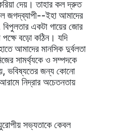
করিয়া দেয়। তাহার কল দ্রুত
জাল জগদ্‌ব্যাপী--ইহা আমাদের
উক, বিপুলতার একটা গায়ের জোর
 পক্ষে বড়ো কঠিন। যদি
হাতে আমাদের মানসিক দুর্বলতা
ের সামর্থ্যকে ও সম্পদকে
 হয়, ভবিষ্যতের জন্য কোনো
 আরামে নিদ্রার অচেতনতায়
 য়ুরোপীয় সভ্যতাকে কেবল