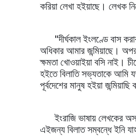
করিয়া লেখা হইয়াছে। লেখক নি
"দীর্ঘকাল ইংলণ্ডে বাস করার 
অধিকার আমার জন্মিয়াছে। অপর 
ক্ষমতা খোওয়াইয়া বসি নাই। চী
হইতে বিলাতি সভ্যতাকে আমি যত
পূর্বদেশের মানুষ হইয়া জন্মিয়
ইংরাজি ভাষায় লেখকের অসামান
এইজন্য বিলাত সম্বন্ধে ইনি যা