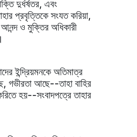
তি দুর্ধর্ষতর, এবং
াহার প্রবৃত্তিকে সংযত করিয়া,
 আনন্দ ও মুক্তির অধিকারী
।
দের ইন্দ্রিয়মনকে অতিমাত্র
আছে, গভীরতা আছে--তাহা বাহির
 করিতে হয়--সংবাদপত্রে তাহার