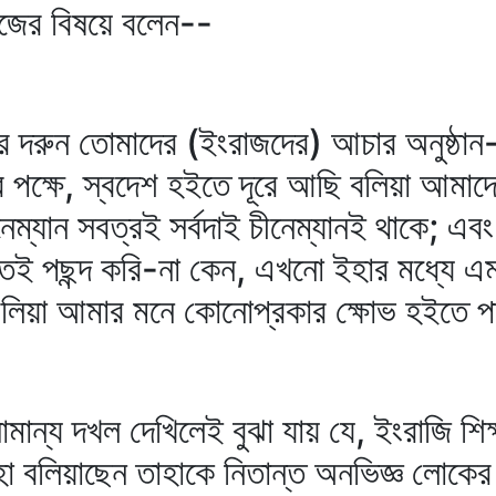
জের বিষয়ে বলেন--
দরুন তোমাদের (ইংরাজদের) আচার অনুষ্ঠান--
পক্ষে, স্বদেশ হইতে দূরে আছি বলিয়া আমাদ
নেম্যান সবত্রই সর্বদাই চীনেম্যানই থাকে; 
ই পছন্দ করি-না কেন, এখনো ইহার মধ্যে এমন
াছি বলিয়া আমার মনে কোনোপ্রকার ক্ষোভ হইতে 
্য দখল দেখিলেই বুঝা যায় যে, ইংরাজি শিক্
হা বলিয়াছেন তাহাকে নিতান্ত অনভিজ্ঞ লোকের 