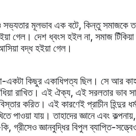
ও সভ্যতার মূলভাব এক বটে, কিন্তু সমাজকে ত
া গেল। দেশ ধ্বংস হইল না, সমাজ টিঁকিয়া র
আসিয়া বদ্ধ হইয়া গেল।
-না-একটা কিছুর একাধিপত্য ছিল। সে আর কা
াঁধিয়া রাখিত। এই ঐক্য, এই সরলতার ভাব 
বিস্তার করিত। এই কারণেই প্রাচীন হিন্দুর ধর্
খিতে পাওয়া যায়। তাহাদের জ্ঞানে এবং কল্পনায়
 গ্রীসেও জ্ঞানবুদ্ধির বিপুল ব্যাপ্তি-সত্ত্বে