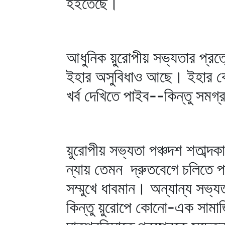
হইতেছে।
আধুনিক য়ুরোপীয় সভ্যতার প্রত্
ইহার অসুবিধাও আছে। ইহার কো
খর্ব দেখিতে পাইব--কিন্তু সমগ
য়ুরোপীয় সভ্যতা পঞ্চদশ শতাব্দ
ন্যায় তেমন দ্রুতবেগে চলিতে প
সম্মুখে ধাবমান। অন্যান্য সভ্
কিন্তু য়ুরোপে কোনো-এক সামাজি