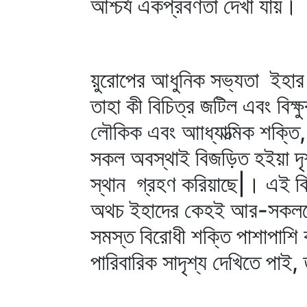
আশ্চর্য একপ্রবণতা দেখা যায়।
য়ুরোপের আধুনিক সভ্যতা ইহার 
তাহা কী বিচিত্র জটিল এবং বিক্
লৌকিক এবং আাধ্যাত্মিক শক্তি, পু
সকল অবস্থাই বিজড়িত হইয়া দৃশ্য
স্থান গ্রহণ করিয়াছে|। এই ব
অথচ ইহাদের কেহই আর-সকলকে
সমস্ত বিরোধী শক্তি পাশাপাশি ক
পারিবারিক সাদৃশ্য দেখিতে পাই,