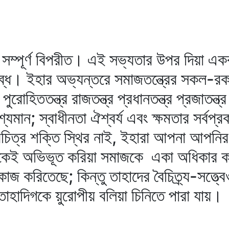
সম্পূর্ণ বিপরীত। এই সভ্যতার উপর দিয়া একব
ষুব্ধ। ইহার অভ্যন্তরে সমাজতন্ত্রের সকল-রক
রোহিততন্ত্র রাজতন্ত্র প্রধানতন্ত্র প্রজাতন্ত
মান; স্বাধীনতা ঐশ্বর্য এবং ক্ষমতার সর্বপ্রক
িচিত্র শক্তি স্থির নাই, ইহারা আপনা আপনি
ই অভিভূত করিয়া সমাজকে একা অধিকার কর
াজ করিতেছে; কিন্তু তাহাদের বৈচিত্র্য-সত্ত্ব
 তাহাদিগকে য়ুরোপীয় বলিয়া চিনিতে পারা যায়।