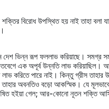
 শক্তির বিরোধ উপস্থিত হয় নাই তাহা বলা যায়
ে।
ন্ন দেশ ভিন্ন রূপ ফললাভ করিয়াছে। সমগ্র স
দ্রুতবেগে এক অপূর্ব উন্নতি লাভ করিয়াছিল
া লাভ করিতে পারে নাই। কিন্তু গ্রীস তাহার 
 তাহার অবনতিও বড়ো আকস্মিক। যে মূলভাবে গ
শেষিত হইয়া গেল; আর-কোনো নূতন শক্তি আসি