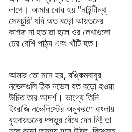
লাগে। আমার বোধ হয় "নাইন্টীন্‌থ্‌
সেন্‌চুরি' যদি অত বড়ো আয়তনের
কাগজ না হত তা হলে ওর লেখাগুলো
ঢের বেশি পাঠ্য এবং খাঁটি হত।
আমার তো মনে হয়, বঙ্কিমবাবুর
নভেলগুলি ঠিক নভেল যত বড়ো হওয়া
উচিত তার আদর্শ। ভাগ্যে তিনি
ইংরাজি নভেলিস্টের অনুকরণে বাংলায়
বৃহদায়তনের দস্তুর বেঁধে দেন নি! তা
হলে বড়ো অসহ্য হয়ে উঠত, বিশেষত