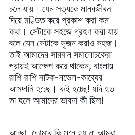
চলে যায়। যেন সত্যকে মানবজীবন
দিয়ে মণ্ডিত করে প্রকাশ করা কম
কথা। সেটাকে সহজে গ্রহণ করা যায়
বলে যেন সেটাকে সৃজন করাও সহজ।
তাই আমাদের সারবান সমালোচকেরা
প্রায়ই আক্ষেপ করে থাকেন, বাংলায়
রাশি রাশি নাটক-নভেল-কাব্যের
আমদানি হচ্ছে। কই হচ্ছে! যদি হত
তা হলে আমাদের ভাবনা কী ছিল!
আচ্ছা, তোমার কি মনে হয় না আমরা