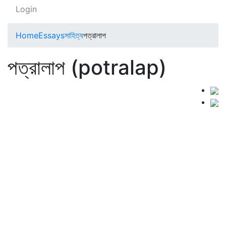
Login
Home
Essays
সাহিত্য
পত্রালাপ
পত্রালাপ (potralap)