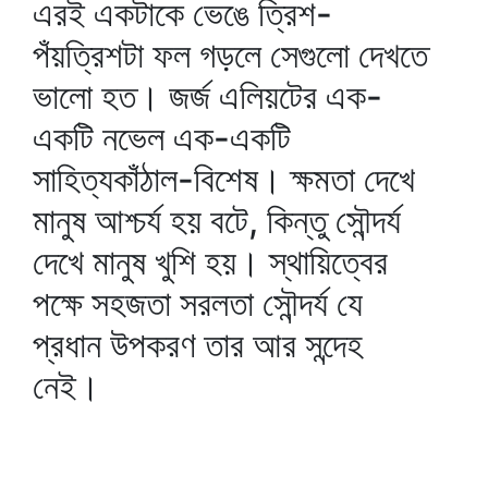
এরই একটাকে ভেঙে ত্রিশ-
পঁয়ত্রিশটা ফল গড়লে সেগুলো দেখতে
ভালো হত। জর্জ এলিয়টের এক-
একটি নভেল এক-একটি
সাহিত্যকাঁঠাল-বিশেষ। ক্ষমতা দেখে
মানুষ আশ্চর্য হয় বটে, কিন্তু সৌন্দর্য
দেখে মানুষ খুশি হয়। স্থায়িত্বের
পক্ষে সহজতা সরলতা সৌন্দর্য যে
প্রধান উপকরণ তার আর সন্দেহ
নেই।