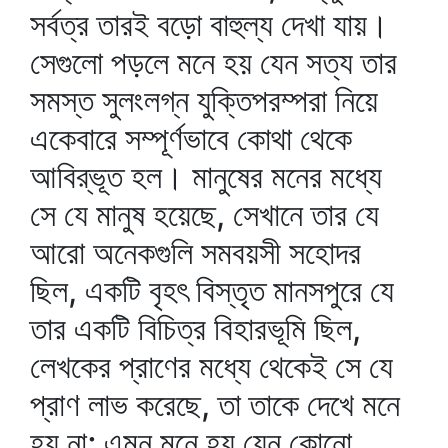
সর্বত্র তারই বড়ো বাহুল্য দেখা যায়।
সেগুলো পড়লে মনে হয় যেন সত্য তার
সমস্ত সুলংলগ্ন যুক্তিপরম্পরা নিয়ে
একেবারে সম্পূর্ণভাবে কোথা থেকে
আবির্‌ভূত হল। মানুষের মনের মধ্যে
সে যে মানুষ হয়েছে, সেখানে তার যে
আরো অনেকগুলি সমবয়সী সহোদর
ছিল, একটি বৃহৎ বিস্তৃত মানসপুরে যে
তার একটি বিচিত্র বিহারভূমি ছিল,
লেখকের প্রাণের মধ্যে থেকেই সে যে
প্রাণ লাভ করেছে, তা তাকে দেখে মনে
হয় না; এমন মনে হয় যেন কোনো