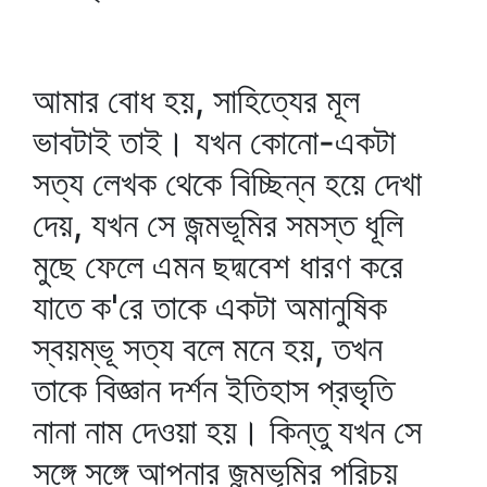
আমার বোধ হয়, সাহিত্যের মূল
ভাবটাই তাই। যখন কোনো-একটা
সত্য লেখক থেকে বিচ্ছিন্ন হয়ে দেখা
দেয়, যখন সে জন্মভূমির সমস্ত ধূলি
মুছে ফেলে এমন ছদ্মবেশ ধারণ করে
যাতে ক'রে তাকে একটা অমানুষিক
স্বয়ম্ভূ সত্য বলে মনে হয়, তখন
তাকে বিজ্ঞান দর্শন ইতিহাস প্রভৃতি
নানা নাম দেওয়া হয়। কিন্তু যখন সে
সঙ্গে সঙ্গে আপনার জন্মভূমির পরিচয়