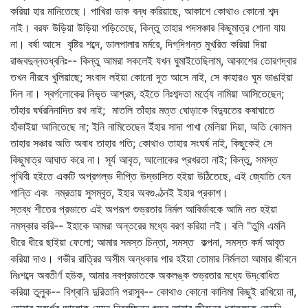
করিয়া হার মানিতেছে। পাখিরা ডাক বন্ধ করিয়াছে, আকাশে কোথাও কোনো শব্দ
নাই। বরফ উড়িয়া উড়িয়া পড়িতেছে, কিন্তু তাহার পদসঞ্চার কিছুমাত্র শোনা যায়
না। বর্ষা আসে বৃষ্টির শব্দে, ডালপালার মর্মরে, দিগ্‌দিগন্ত মুখরিত করিয়া দিয়া
রাজবদুন্নতধ্বনিঃ-- কিন্তু আমরা সকলেই যখন ঘুমাইতেছিলাম, আকাশের তোরণদ্বার
তখন নীরবে খুলিয়াছে; সংবাদ লইয়া কোনো দূত আসে নাই, সে কাহারও ঘুম ভাঙাইয়া
দিল না। স্বর্গলোকের নিভৃত আশ্রম, হইতে নিঃশব্দতা মর্ত্যে নামিয়া আসিতেছেন;
তাঁহার ঘর্ঘরনিনাদিত রথ নাই; মাতলি তাঁহার মত্ত ঘোড়াকে বিদ্যুতের কষাঘাতে
হাঁকাইয়া আনিতেছে না; ইনি নামিতেছেন ইঁহার সাদা পাখা মেলিয়া দিয়া, অতি কোমল
তাহার সঞ্চার অতি অবাধ তাহার গতি; কোথাও তাহার সংঘর্ষ নাই, কিছুকেই সে
কিছুমাত্র আঘাত করে না। সূর্য আবৃত, আলোকের প্রখরতা নাই; কিন্তু, সমস্ত
পৃথিবী হইতে একটি অপ্রগল্‌ভ দীপ্তি উদ্ভাসিত হইয়া উঠিতেছে, এই জ্যোতি যেন
শান্তি এবং নম্রতায় সুসম্‌বৃত, ইহার অবগুণ্ঠনই ইহার প্রকাশ।
স্তব্ধ শীতের প্রভাতে এই অপরূপ শুভ্রতার নির্মল আবির্ভাবকে আমি নত হইয়া
নমস্কার করি-- ইহাকে আমরা অন্তরের মধ্যে বরণ করিয়া লই। বলি "তুমি এমনি
ধীরে ধীরে ছাইয়া ফেলো; আমার সমস্ত চিন্তা, সমস্ত কল্পনা, সমস্ত কর্ম আবৃত
করিয়া দাও। গভীর রাত্রির অসীম অন্ধকার পার হইয়া তোমার নির্মলতা আমার জীবনে
নিঃশব্দে অবতীর্ণ হউক, আমার নবপ্রভাতকে অকলঙ্ক শুভ্রতার মধ্যে উদ্‌বোধিত
করিয়া তুলুক-- বিশ্বানি দুরিতানি পরাসুব-- কোথাও কোনো কালিমা কিছুই রাখিয়ো না,