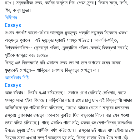
রাখে। মনুষ্যজীবন সত্য, কর্তব্য অনুষ্ঠান শিব, প্রেম সুন্দর। বিজ্ঞান সত্য, দর্শন,
শিব, কাব্য সুন্দর।
নির্বিশেষ
Essays
সংসার পদার্থটা আলো-আঁধার ভালোমন্দ জন্মমৃত্যু প্রভৃতি দ্বন্দ্বের নিকেতন একথা
অত্যন্ত পুরাতন। এই দ্বন্দ্বের দ্বারাই সমস্ত খণ্ডিত। আকর্ষণ-শক্তি,
বিপ্রকর্ষণশক্তি-- কেন্দ্রানুগ শক্তি, কেন্দ্রাতিগ শক্তি কেবলই বিরুদ্ধতা দ্বারাই
সৃষ্টিকে জাগ্রত করে রেখেছে।
কিন্তু এই বিরুদ্ধতাই যদি একান্ত সত্য হত তা হলে জগতের মধ্যে আমরা
যুদ্ধকেই দেখতুম-- শান্তিকে কোথাও কিছুমাত্র দেখতুম না।
আমেরিকার চিঠি
Essays
আজ রবিবার। গির্জার ঘণ্টা বাজিতেছে। সকালে চোখ মেলিয়াই দেখিলাম, বরফে
সমস্ত সাদা হইয়া গিয়াছে। বাড়িগুলির কালো রঙের ঢালু ছাদ এই বিশ্বব্যাপী সাদার
আবির্ভাবকে বুক পাতিয়া দিয়া বলিতেছে, "আধো আঁচরে বোসো!' মানুষের চলাচলের
রাস্তায় ধুলাকাদার রাজত্ব একেবারে ঘুচাইয়া দিয়া শুভ্রতার নিশ্চল ধারা যেন শতধা
হইয়া বহিয়া চলিয়াছে। গাছে একটিও পাতা নাই; শুক্রম্‌ শুদ্ধমপাপবিদ্ধম্‌ ডালগুলির
উপরের চূড়ায় তাঁহার আর্শীর্বাদ বর্ষণ করিয়াছেন। রাস্তার দুই ধারের ঘাস যৌবনের শেষ
চিহ্নের মতো এখনো সম্পূর্ণ আচ্ছন্ন হয় নাই, কিন্তু তাহারা ধীরে ধীরে মাথা হেঁট