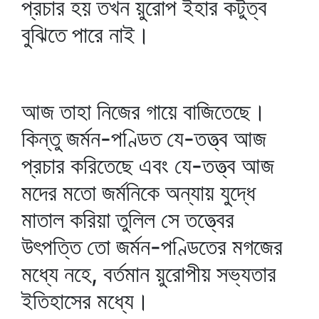
প্রচার হয় তখন য়ুরোপ ইহার কটুত্ব
বুঝিতে পারে নাই।
আজ তাহা নিজের গায়ে বাজিতেছে।
কিন্তু জর্মন-পণ্ডিত যে-তত্ত্ব আজ
প্রচার করিতেছে এবং যে-তত্ত্ব আজ
মদের মতো জর্মনিকে অন্যায় যুদ্ধে
মাতাল করিয়া তুলিল সে তত্ত্বের
উৎপত্তি তো জর্মন-পণ্ডিতের মগজের
মধ্যে নহে, বর্তমান য়ুরোপীয় সভ্যতার
ইতিহাসের মধ্যে।