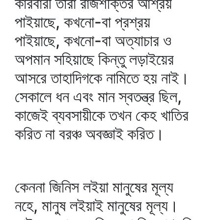
কারবারী তারা রাজশক্তির আশ্রয়
পাইয়াছে, কখনো-বা প্রশ্রয়
পাইয়াছে, কখনো-বা অত্যাচার ও
অপমান সহিয়াছে কিন্তু লড়াইয়ের
আসরে তাহাদিগকে নামিতে হয় নাই।
সেকালে ধন এবং মান স্বতন্ত্র ছিল,
কাজেই ব্যবসায়ীকে তখন কেহ খাতির
করিত না বরঞ্চ অবজ্ঞাই করিত।
কেননা জিনিস লইয়া মানুষের মূল্য
নহে, মানুষ লইয়াই মানুষের মূল্য।