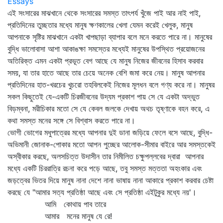
Essays
এই সংসারের মাঝখানে থেকে সংসারের সমস্ত তাৎপর্য খুঁজে পাই আর নাই পাই,
প্রতিদিনের তুচ্ছতার মধ্যে মানুষ ক্ষণকালের খেলা যেমন করেই খেলুক, মানুষ
আপনাকে সৃষ্টির মাঝখানে একটা খাপছাড়া ব্যাপার বলে মনে করতে পারে না। মানুষের
বুদ্ধি ভালোবাসা আশা আকাঙক্ষা সমস্তের মধ্যেই মানুষের উপস্থিত প্রয়োজনের
অতিরিক্ত এমন একটা প্রভূত বেগ আছে যে মানুষ নিজের জীবনের হিসাব করবার
সময়, যা তার হাতে আছে তার চেয়ে অনেক বেশি জমা করে নেয়। মানুষ আপনার
প্রতিদিনের হাত-খরচের খুচরো তহবিলকেই নিজের মূলধন বলে গণ্য করে না। মানুষর
সকল কিছুতেই যে-একটি চিরজীবনের উদ্যম প্রকাশ পায় সে যে একটা অদ্ভুত
বিড়ম্বনা, মরীচিকার মতো সে যে কেবল জলকে দেখায় অথচ তৃষ্ণাকে বহন করে, এ
কথা সমস্ত মনের সঙ্গে সে বিশ্বাস করতে পারে না।
ভোগী ভোগের মধুপাত্রের মধ্যে আপনার দুই ডানা জড়িয়ে ফেলে বসে আছে, বুদ্ধি-
অভিমানী জোনাক-পোকার মতো আপন পুচ্ছের আলোক-সীমার বাইরে আর সমস্তকেই
অস্বীকার করছে, অলসচিত্ত উদাসীন তার নিমীলিত চক্ষুপল্লবের দ্বারা আপনার
মধ্যে একটি চিররাত্রি রচনা করে পড়ে আছে, তবু সমস্ত মত্ততা অহংকার এবং
জড়ত্বের ভিতর দিয়ে মানুষ নানা দেশে নানা ভাষায় নানা আকারে প্রকাশ করবার চেষ্টা
করছে যে "আমার সত্য প্রতিষ্ঠা আছে এবং সে প্রতিষ্ঠা এইটুকুর মধ্যে নয়'।
আমি কোথায় পাব তারে
আমার মনের মানুষ যে রে!