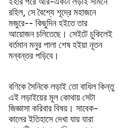
ইহার পরে আর-একটা লড়াই সামনে
রহিল, সে বৈশ্যে শূদ্রে মহাজনে
মজুরে-- কিছুদিন হইতে তার
আয়োজন চলিতেছে। সেইটে চুকিলেই
বর্তমান মনুর পালা শেষ হইয়া নূতন
মন্বন্তর পড়িবে।
বণিকে সৈনিকে লড়াই তো বাধিল কিন্তু
এই লড়াইয়ের মূল কোথায় সেটা
জিজ্ঞাসা করিবার বিষয়। সাবেক-
কালের ইতিহাসে দেখা যায় যারা