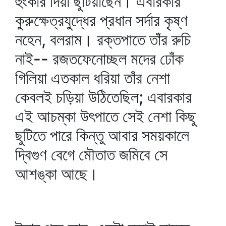
হুংকার দিয়া ছুটিয়াছেন। এবারকার
কুরুক্ষেত্রযুদ্ধের প্রধান সর্দার কৃষ্ণ
নহেন, বলরাম। রক্তপাতে তাঁর রুচি
নাই-- রজতফেনোচ্ছল মদের ঢোঁক
গিলিয়া এতকাল ধরিয়া তাঁর নেশা
কেবলই চড়িয়া উঠিতেছিল; এবারকার
এই আচম্‌কা উৎপাতে সেই নেশা কিছু
ছুটিতে পারে কিন্তু আবার সময়কালে
দ্বিগুণ বেগে মৌতাত জমিবে সে
আশঙ্কা আছে।