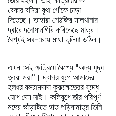
তৈরি হইল। তাই ক্ষত্রিয়ের দল
বেকার বসিয়া বৃথা গোঁফে চাড়া
দিতেছে। তাহারা শেঠজির মালখানার
দ্বারে দরোয়ানগিরি করিতেছে মাত্র।
বৈশ্যই সব-চেয়ে মাথা তুলিয়া উঠিল।
এখন সেই ক্ষত্রিয়ে বৈশ্যে "অদ্য যুদ্ধ
ত্বয়া ময়া"। দ্বাপর যুগে আমাদের
হলধর বলরামদাদা কুরুক্ষেত্রের যুদ্ধে
যোগ দেন নাই। কলিযুগে তাঁর পরিপূর্ণ
মদের ভাঁড়াটিতে হাত পড়িবামাত্র তিনি