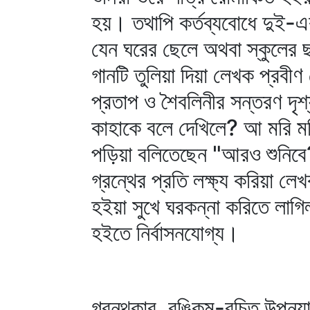
হয়। তথাপি কর্তব্যবোধে দুই-এ
যেন ঘরের ছেলে অথবা স্কুলের ছ
গানটি তুলিয়া দিয়া লেখক প্রবীণ
প্রতাপ ও শৈবলিনীর সন্তরণ দৃশ
কাহাকে বলে দেখিলে? আ মরি মরি!
পড়িয়া বলিতেছেন "আরও শুনিবে?
গ্রন্থের প্রতি লক্ষ্য করিয়া ল
হইয়া সুখে ঘরকন্না করিতে লা
হইতে নির্বাসনযোগ্য।
গ্রন্থকার, বঙ্কিম-রচিত উপন্যা