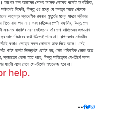
য়। আপেল ফল আমাদের দেশের অনেক লোকের পক্ষেই অপরিচিত,
 সর্বাংশেই বিদেশী, কিন্তু ওর মধ্যে যে ফলত্ব আছে সেটাকে
দের অত্যন্ত স্বাদেশিক রসনাও মুহূর্তের মধ্যে সাদরে স্বীকার
ে নিতে বাধা পায় না। শরৎ চাটুজ্জের গল্পটা বাঙালির, কিন্তু গল্প
টা একান্ত বাঙালির নয়; সেইজন্যে তাঁর গল্প-সাহিত্যের জগন্নাথ-
েত্রে জাত-বিচারের কথা উঠতেই পারে না। গল্প-বলার সর্বজনীন
্শটাই ফলাও ক্ষেত্রে সকল লোককে ডাক দিয়ে আনে। সেই
্শটা খাটো হলেই নিমন্ত্রণটা ছোটো হয়; সেটা পারিবারিক ভোজ হতে
ে, স্বজাতের ভোজ হতে পারে, কিন্তু সাহিত্যের যে-তীর্থে সকল
ের যাত্রী এসে মেলে সে-তীর্থের মহাভোজ হবে না।
or help.