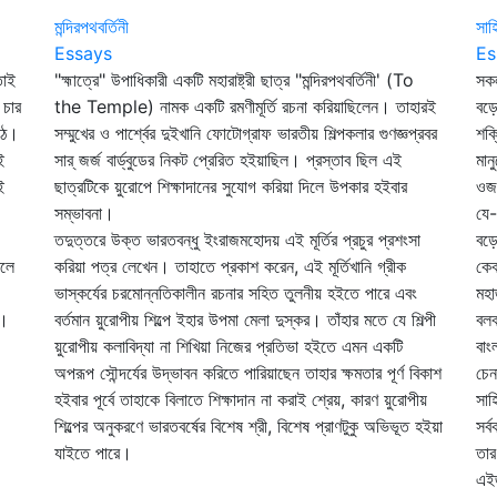
মন্দিরপথবর্তিনী
সাহ
Essays
Es
তাই
"হ্মাত্রে" উপাধিকারী একটি মহারাষ্ট্রী ছাত্র "মন্দিরপথবর্তিনী' (To
সকল
 চার
the Temple) নামক একটি রমণীমূর্তি রচনা করিয়াছিলেন। তাহারই
বড়ো
ঠে।
সম্মুখের ও পার্শ্বের দুইখানি ফোটোগ্রাফ ভারতীয় শিল্পকলার গুণজ্ঞপ্রবর
শক্
ই
সার্‌ জর্জ বার্ড্‌বুডের নিকট প্রেরিত হইয়াছিল। প্রস্তাব ছিল এই
মান
ই
ছাত্রটিকে য়ুরোপে শিক্ষাদানের সুযোগ করিয়া দিলে উপকার হইবার
ওজন
সম্ভাবনা।
যে-
তদুত্তরে উক্ত ভারতবন্ধু ইংরাজমহোদয় এই মূর্তির প্রচুর প্রশংসা
বড়ো
রলে
করিয়া পত্র লেখেন। তাহাতে প্রকাশ করেন, এই মূর্তিখানি গ্রীক
কেব
ভাস্কর্যের চরমোন্নতিকালীন রচনার সহিত তুলনীয় হইতে পারে এবং
মহা
ল।
বর্তমান য়ুরোপীয় শিল্পে ইহার উপমা মেলা দুস্কর। তাঁহার মতে যে শিল্পী
বলব
য়ুরোপীয় কলাবিদ্যা না শিখিয়া নিজের প্রতিভা হইতে এমন একটি
বাং
অপরূপ সৌন্দর্যের উদ্‌ভাবন করিতে পারিয়াছেন তাহার ক্ষমতার পূর্ণ বিকাশ
চেন
হইবার পূর্বে তাহাকে বিলাতে শিক্ষাদান না করাই শ্রেয়, কারণ য়ুরোপীয়
সাহ
শিল্পের অনুকরণে ভারতবর্ষের বিশেষ শ্রী, বিশেষ প্রাণটুকু অভিভূত হইয়া
সর্
যাইতে পারে।
তার
এইজ