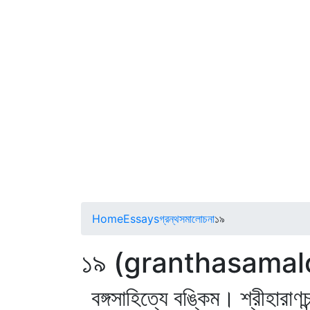
Home
Essays
গ্রন্থসমালোচনা
১৯
১৯ (granthasamal
বঙ্গসাহিত্যে বঙ্কিম। শ্রীহারাণ