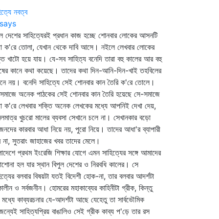
িত্যে নবত্ব
says
 দেশের সাহিত্যেরই প্রধান কাজ হচ্ছে শোনবার লোকের আসনটি
 ক'রে তোলা, যেখান থেকে দাবি আসে। নইলে লেখবার লোকের
তি খাটো হয়ে যায়। যে-সব সাহিত্য বনেদি তারা বহু কালের আর বহু
ুষের কানে কথা কয়েছে। তাদের কথা দিন-আনি-দিন-খাই তহবিলের
ে নয়। বনেদি সাহিত্যে সেই শোনবার কান তৈরি ক'রে তোলে।
সমাজে অনেক পাঠকের সেই শোনবার কান তৈরি হয়েছে সে-সমাজে
 ক'রে লেখবার শক্তি অনেক লেখকের মধ্যে আপনিই দেখা দেয়,
লমাত্র খুচরো মালের ব্যবসা সেখানে চলে না। সেখানকার বড়ো
জনদের কারবার আধা নিয়ে নয়, পুরো নিয়ে। তাদের আধা'র ব্যাপারী
 না, সুতরাং জাহাজের খবর তাদের মেলে।
লাদেশে প্রথম ইংরেজি শিক্ষার যোগে এমন সাহিত্যের সঙ্গে আমাদের
াশোনা হল যার স্থান বিপুল দেশের ও নিরবধি কালের। সে
িত্যের বলবার বিষয়টা যতই বিদেশী হোক-না, তার বলবার আদর্শটা
বকালীন ও সর্বজনীন। হোমরের মহাকাব্যের কাহিনীটা গ্রীক, কিন্তু
 মধ্যে কাব্যরচনার যে-আদর্শটা আছে যেহেতু তা সার্বভৌমিক
ন্যেই সাহিত্যপ্রিয় বাঙালিও সেই গ্রীক কাব্য প'ড়ে তার রস