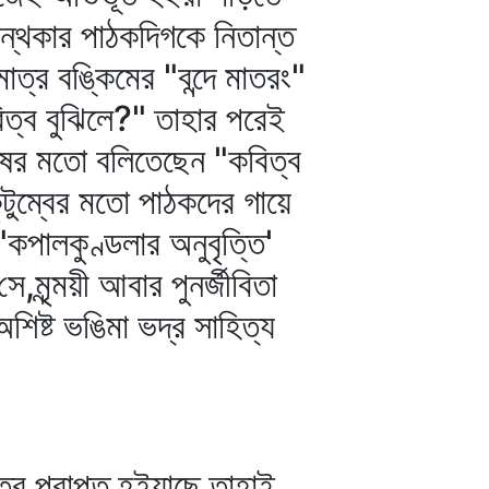
ন্থকার পাঠকদিগকে নিতান্ত
ত্র বঙ্কিমের "বন্দে মাতরং"
বিত্ব বুঝিলে?" তাহার পরেই
রুষের মতো বলিতেছেন "কবিত্ব
ুটুম্বের মতো পাঠকদের গায়ে
পালকুণ্ডলার অনুবৃত্তি'
মৃন্ময়ী আবার পুনর্জীবিতা
ষ্ট ভঙিমা ভদ্র সাহিত্য
ত্ব প্রাপ্ত হইয়াছে তাহাই