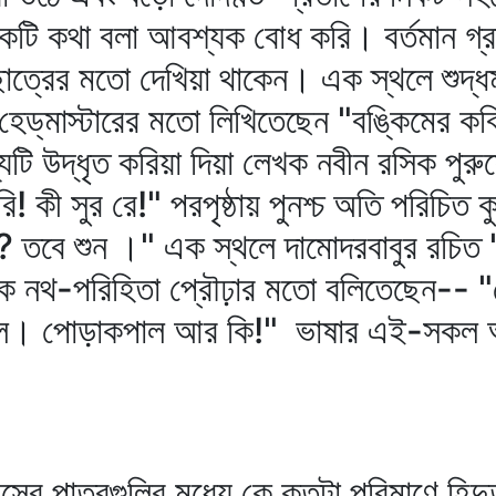
কটি কথা বলা আবশ্যক বোধ করি। বর্তমান গ্র
াত্রের মতো দেখিয়া থাকেন। এক স্থলে শুদ্ধমা
 হেড্‌মাস্টারের মতো লিখিতেছেন "বঙ্কিমের ক
্যটি উদ্‌ধৃত করিয়া দিয়া লেখক নবীন রসিক পু
 কী সুর রে!" পরপৃষ্ঠায় পুনশ্চ অতি পরিচিত ক
 তবে শুন ।" এক স্থলে দামোদরবাবুর রচিত "ক
েখক নথ-পরিহিতা প্রৌঢ়ার মতো বলিতেছেন-- "সে,
গিল। পোড়াকপাল আর কি!" ভাষার এই-সকল অশি
সের পাত্রগুলির মধ্যে কে কতটা পরিমাণে হিন্দু