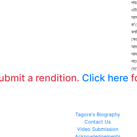
পা
ওটা
আমা
ক'র
বলা
ক্ষ
আদর
আদর
পার
দেশ
submit a rendition.
Click here
f
Tagore's Biography
Contact Us
Video Submission
Acknowledgements