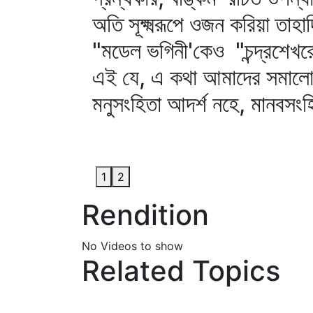
অতি সূক্ষ্মরূপে ওজন করিয়া তাহ
"মডেল ভগিনী'কেও "চন্দ্রশেখরে'
এই যে, এ কথা আমাদের সমালোচক
মনুসংহিতা আদর্শ নহে, মানবসং
1
2
Rendition
No Videos to show
Related Topics