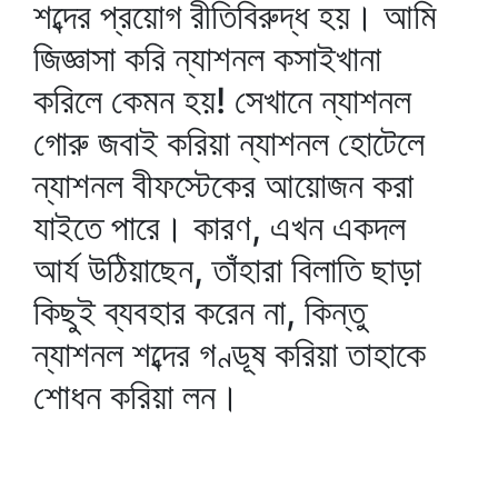
শব্দের প্রয়োগ রীতিবিরুদ্ধ হয়। আমি
জিজ্ঞাসা করি ন্যাশনল কসাইখানা
করিলে কেমন হয়! সেখানে ন্যাশনল
গোরু জবাই করিয়া ন্যাশনল হোটেলে
ন্যাশনল বীফস্টেকের আয়োজন করা
যাইতে পারে। কারণ, এখন একদল
আর্য উঠিয়াছেন, তাঁহারা বিলাতি ছাড়া
কিছুই ব্যবহার করেন না, কিন্তু
ন্যাশনল শব্দের গণ্ডূষ করিয়া তাহাকে
শোধন করিয়া লন।