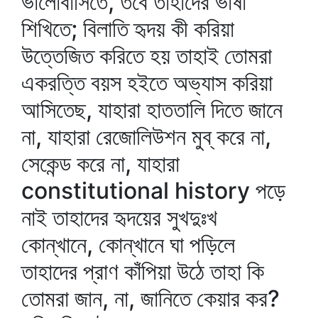
ভালোবাসিতে, তবে তাহাদের ভাষা
শিখিতে; বিলাতি হৃদয় কী করিয়া
উত্তেজিত করিতে হয় তাহাই তোমরা
একরত্তি বয়স হইতে অভ্যাস করিয়া
আসিতেছ, যাহারা হাততালি দিতে জানে
না, যাহারা রেজোলিউশন মুব্‌ করে না,
সেকেন্ড করে না, যাহারা
constitutional history পড়ে
নাই তাহাদের হৃদয়ের সুখদুঃখ
কোন্‌খানে, কোন্‌খানে ঘা পড়িলে
তাহাদের প্রাণ কাঁপিয়া উঠে তাহা কি
তোমরা জান, না, জানিতে কেয়ার কর?