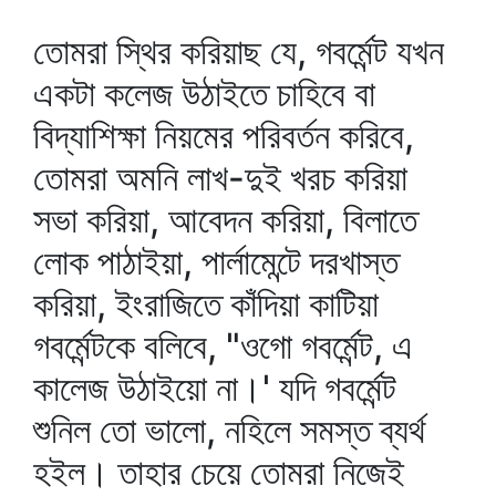
তোমরা স্থির করিয়াছ যে, গবর্মেন্ট যখন
একটা কলেজ উঠাইতে চাহিবে বা
বিদ্যাশিক্ষা নিয়মের পরিবর্তন করিবে,
তোমরা অমনি লাখ-দুই খরচ করিয়া
সভা করিয়া, আবেদন করিয়া, বিলাতে
লোক পাঠাইয়া, পার্লামেন্টে দরখাস্ত
করিয়া, ইংরাজিতে কাঁদিয়া কাটিয়া
গবর্মেন্টকে বলিবে, "ওগো গবর্মেন্ট, এ
কালেজ উঠাইয়ো না।' যদি গবর্মেন্ট
শুনিল তো ভালো, নহিলে সমস্ত ব্যর্থ
হইল। তাহার চেয়ে তোমরা নিজেই