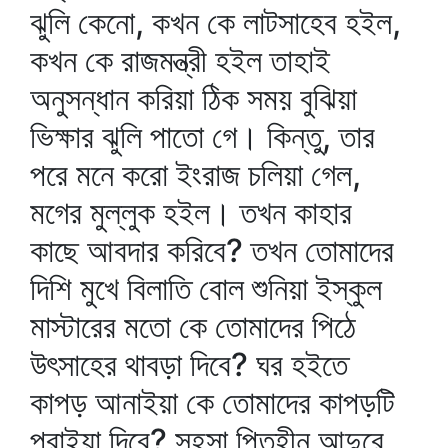
ঝুলি কেনো, কখন কে লাটসাহেব হইল,
কখন কে রাজমন্ত্রী হইল তাহাই
অনুসন্ধান করিয়া ঠিক সময় বুঝিয়া
ভিক্ষার ঝুলি পাতো গে। কিন্তু, তার
পরে মনে করো ইংরাজ চলিয়া গেল,
মগের মুল্লুক হইল। তখন কাহার
কাছে আবদার করিবে? তখন তোমাদের
দিশি মুখে বিলাতি বোল শুনিয়া ইস্কুল
মাস্টারের মতো কে তোমাদের পিঠে
উৎসাহের থাবড়া দিবে? ঘর হইতে
কাপড় আনাইয়া কে তোমাদের কাপড়টি
পরাইয়া দিবে? সহসা পিতৃহীন আদুরে