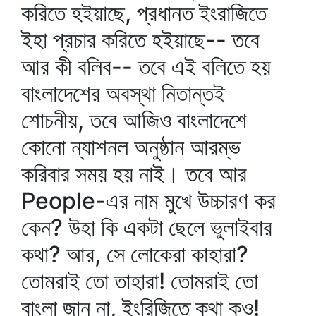
করিতে হইয়াছে, প্রধানত ইংরাজিতে
ইহা প্রচার করিতে হইয়াছে-- তবে
আর কী বলিব-- তবে এই বলিতে হয়
বাংলাদেশের অবস্থা নিতান্তই
শোচনীয়, তবে আজিও বাংলাদেশে
কোনো ন্যাশনল অনুষ্ঠান আরম্ভ
করিবার সময় হয় নাই। তবে আর
People-এর নাম মুখে উচ্চারণ কর
কেন? উহা কি একটা ছেলে ভুলাইবার
কথা? আর, সে লোকেরা কাহারা?
তোমরাই তো তাহারা! তোমরাই তো
বাংলা জান না, ইংরিজিতে কথা কও!