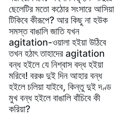
ছেলেটির মতো কঠোর সংসারে আসিয়া
টিকিবে কীরূপে? আর কিছু না হউক
সমস্ত বাঙালি জাতি যখন
agitation-ওয়ালা হইয়া উঠিবে
তখন হঠাৎ তাহাদের agitation
বন্ধ হইলে যে নিশ্বাস বদ্ধ হইয়া
মরিবে! বরঞ্চ দুই দিন আহার বন্ধ
হইলে চলিয়া যাইবে, কিন্তু দুই দণ্ড
মুখ বন্ধ হইলে বাঙালি বাঁচিবে কী
করিয়া?