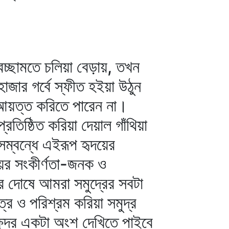
েচ্ছামতে চলিয়া বেড়ায়, তখন
াজার গর্বে স্ফীত হইয়া উঠুন
য় আয়ত্ত করিতে পারেন না।
রতিষ্ঠিত করিয়া দেয়াল গাঁথিয়া
ম্বন্ধে এইরূপ হৃদয়ের
য়ের সংকীর্ণতা-জনক ও
টির দোষে আমরা সমুদ্রের সবটা
্র ও পরিশ্রম করিয়া সমুদ্র
্ষুদ্র একটা অংশ দেখিতে পাইবে