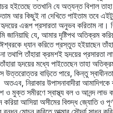
টিগোচর হইতেছে ততখানি যে অত্যন্ত বিশাল ত
কিতাম আর কিছুই না দেখিতে পাইতাম তবে এইটু
 হৃদয়ের এরূপ প্রসারতা অনুভব করিতাম না। কি
 জানিয়াছি যে, আমার দৃষ্টিপথ অতিক্রম করিয়
বে ঈশ্বরকে ধ্যান করিতে প্রস্তুত হইয়াছেন তা
া তথাপি তাঁহারা ক্রমশই হৃদয়ের প্রসারতা ল
া তাঁহারা হৃদয়ের মধ্যে পাইতেছেন তাহা অতিক
ে উত্তরোত্তর বাড়িতে পারে, কিন্তু স্বাধীন
। অতএব, নিরাকার উপাসনাবাদীরা আমাদিগকে 
ও মুক্ত সমীরণে স্বাস্থ্য বল ও আনন্দ লাভ 
 করিয়া আসিয়া অসীমের বিশুদ্ধ জ্যোতি ও পূর্
নের বন্ধন মোচন করিতে আত্মার সৌন্দর্য সাধন