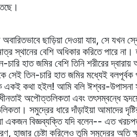
িতেছে।
ে অবারিতভাবে ছাড়িয়া দেওয়া যায়, সে যখন স্ব
াত্র স্থানের বেশি অধিকার করিতে পারে না। হ
ন-চারি হাত জমির বেশি তিনি শরীরের দ্বারা
কে সেই তিন-চারি হাত জমির মধ্যেই বলপূর্বক প্
ে কি একই কথা হইল! আমি বলি ঈশ্বর-উপাসনা স
্বাধীনতাই অপৌত্তলিকতা এবং তৎসম্বন্ধে হৃদ
লিকতা। সমুদ্রের ধারে দাঁড়াইয়া আমাদের দৃষ্
িয়া একজন বিজ্ঞব্যক্তি যদি বলেন-- এত খরচপত
, হাজার চেষ্টা করিলেও তুমি সমুদ্রের অতি ক