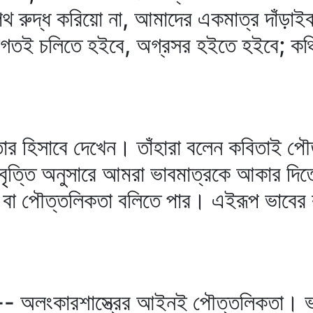
পথ রুদ্ধ করিয়ো না, আমাদের একমাত্র দাঁড়া
ই চলিতে হইবে, অগ্রসর হইতে হইবে; কঞ্চির
র হিসাবে দেখেন। তাঁহারা বলেন কবিতাই প
বৃত্তি অনুসারে আমরা ভাবমাত্রকে আকার দিত
ার বা পৌত্তলিকতা বলিতে পার। এইরূপ ভাবের ব
ে-- অলংকারশাস্ত্রের আইনই পৌত্তলিকতা। ভা