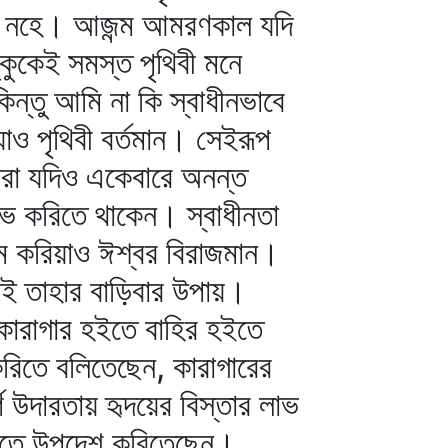
াহা নহে। আজন্ম আমরণকাল যদি
কুকেই সমস্ত পৃথিবী মনে
ন্তু আমি না কি স্বাধীনভাবে
াও পৃথিবী বর্তমান। সেইরূপ
ঁহারা যদিও একেবারে অনন্ত
াভ করিতে থাকেন। স্বাধীনতা
্রম করিয়াও ঈশ্বর বিরাজমান।
তাই তাহার বাড়িবার উপায়।
কারাগার হইতে বাহির হইতে
করিতে বলিতেছেন, কারাগারের
ণ উদারতায় হৃদয়ের বিস্তার লাভ
 করিতে উপদেশ করিতেছেন।