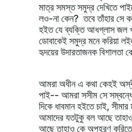
মাত্র সমস্ত সমুদ্র দেখিতে পা
লও-না কেন? তবে তাঁহার সে ক
হইত যে ব্যক্তি আধগ্লাস জল খা
ডোবাকেই সমুদ্র মনে করিয়া লইলা
হৃদয়ের উদারতাজনক বিশালতা ক
আমরা অধীন এ কথা কেহই অস্বীকা
পাই-- আমরা সসীম সে সম্বন্ধে
দিকে ধাবমান হইতে চাই, সীমার ম
আমাদের যতটুকু বল আছে তাহাও 
আছে তাহাও কে অপহরণ করিতে চ