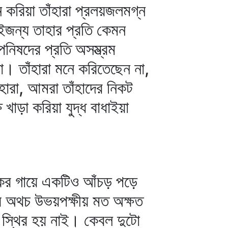
ন করিয়া তাঁহারা প্রলয়জলমগ্ন
 এইজন্য তাহার প্রতি কেমন
নিষদের প্রতি অসম্ভ্রম
না। তাঁহারা মনে করিতেছেন না,
যাঁহারা, আমরা তাঁহাদের নিকট
ষ খাড়া করিয়া যুদ্ধ বাধাইয়া
োকের গায়ে একটিও আঁচড় পড়ে
যায় অথচ উভয়পক্ষীয় মত অক্ষত
 স্থির হয় নাই। কেবল দুটো