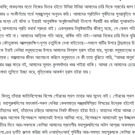
; মাকড়সার মতো নিজের ভিতর হইতে টানিয়া টানিয়া আমাদের চারি দিকে স্বার্থের জাল নি
ার ও সংকীর্ণতার গর্ভে স্বচ্ছন্দসুখ অনুভব করি। আমাদের প্রতিদিন পূর্বদিনের পুনরাবৃত্তি 
রের মধ্যে এই ঘটনা ও ইহারই আনুষঙ্গিক অনুষ্ঠানগুলিরই তিনশো পঁয়ষট্টি বার করিয়া পুনর
তু আপনাদের প্রতি যথার্থ শ্রদ্ধা নাই। একপ্রকার নিকৃষ্টজাতীয় জীবাণু অছে, সে কেবল গ
ে পাই না। আমাদের আহ্নিক গতি আছে, বার্ষিক গতি নাই--আমরা নিজের চারি দিকে ঘুরিতেছ
াবহ আত্মপ্রদক্ষিণ-দৃশ্য চতুর্দিকে দেখা যাইতেছে--সকলে মাটির উপরে বিন্দুমাত্র চিহ্ন
িকে ইহাই দেখিয়া মনুষ্যত্বের উপরে আমাদের বিশ্বাস হ্রাস হইয়া যায়, সুতরাং মনুষ্যত্বের
আবশ্যক। মহাত্মাদের জীবন আলোচনা করিলে মনুষ্যত্ব যে কী তাহা বুঝিতে পারি, "আমরা মানু
ার যন্ত্র মাত্র নই, আমাদের সুমহৎ কুলমর্যাদার খবর পাইয়া থাকি। আমরা যে আমাদের চেয়ে
মাথা তুলিতে ইচ্ছা করে, মৃত্তিকার আকর্ষণ হ্রাস হইয়া যায়।
 কিন্তু তাঁহারা জাতিবিশেষের বিশেষ গৌরবের স্থল তাহার আর সন্দেহ নাই। গৌরবের স্থল 
 মহাপুরুষদিগের মহৎকার্য-সকল দেখিয়া কেবলমাত্র সম্ভ্রমমিশ্রিত বিস্ময়ের উদ্রেক হইল
াঁহাদের কার্য, তাঁহাদের চরিত্র আমাদের নিকট জীবন্ত হইয়া উঠে। যাহাদের লইয়া আমরা গ
ত্ত্বের আলোক বিশেষরূপে আমাদেরই উপরে আসিয়া পড়ে, বিশেষরূপে আমাদেরই মুখ উজ্জ্বল
গতির দিনে আর-সকলকে ফেলিয়া আমাদের স্বদেশীয় মহাপুরুষদিগের অটল আশ্রয় অবলম্বন 
র দুর্গতি কল্পনা করিয়া কবি ওআর্ড্‌স্‌ওআর্থ্‌ পৃথিবীর আর-সমস্ত মহাপুরুষকে ফেলিয়া কা