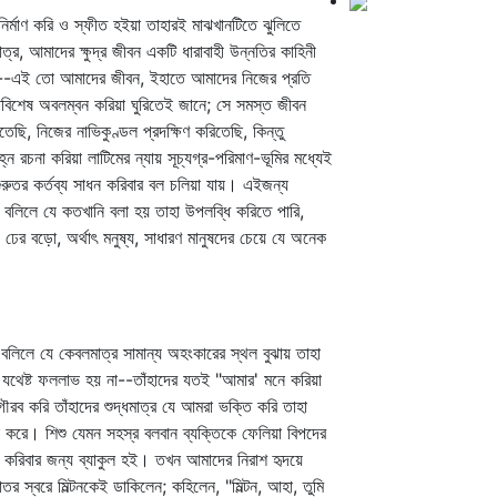
র্মাণ করি ও স্ফীত হইয়া তাহারই মাঝখানটিতে ঝুলিতে
মাত্র, আমাদের ক্ষুদ্র জীবন একটি ধারাবাহী উন্নতির কাহিনী
াবর্তন--এই তো আমাদের জীবন, ইহাতে আমাদের নিজের প্রতি
তিবিশেষ অবলম্বন করিয়া ঘুরিতেই জানে; সে সমস্ত জীবন
ি, নিজের নাভিকুণ্ডল প্রদক্ষিণ করিতেছি, কিন্তু
 রচনা করিয়া লাটিমের ন্যায় সূচ্যগ্র-পরিমাণ-ভূমির মধ্যেই
 গুরুতর কর্তব্য সাধন করিবার বল চলিয়া যায়। এইজন্য
ষ' বলিলে যে কতখানি বলা হয় তাহা উপলব্ধি করিতে পারি,
 ঢের বড়ো, অর্থাৎ মনুষ্য, সাধারণ মানুষদের চেয়ে যে অনেক
বলিলে যে কেবলমাত্র সামান্য অহংকারের স্থল বুঝায় তাহা
েই যথেষ্ট ফললাভ হয় না--তাঁহাদের যতই "আমার' মনে করিয়া
ৌরব করি তাঁহাদের শুদ্ধমাত্র যে আমরা ভক্তি করি তাহা
 করে। শিশু যেমন সহস্র বলবান ব্যক্তিকে ফেলিয়া বিপদের
করিবার জন্য ব্যাকুল হই। তখন আমাদের নিরাশ হৃদয়ে
তর স্বরে মিল্টনকেই ডাকিলেন; কহিলেন, "মিল্টন, আহা, তুমি