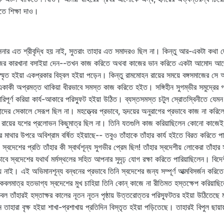
িতে শিক্ষা দাও।
া রসনার এত শ্রীবৃদ্ধি হয় নাই, সুতরাং তাহার এত সমাদরও ছিল না। কিন্তু আর-একটা ক
জের কারখানা বসাইয়া দেন--তখন কাজ করিতে অথবা কাজের ভান করিতে একটা আমোদ আছে। ত
বিস্মৃত হইয়া একপ্রকার বিহ্বল হইয়া পড়েন। কিন্তু রামমোহন রায়ের সময়ে বঙ্গসমাজের স
একাকী অপ্রমত্ত থাকিয়া ধীরভাবে সমস্ত কাজ করিতে হইত। সঙ্গিহীন সুগম্ভীর সমুদ্রের গর্
দয় পরিপূর্ণ করিয়া কার্য-আকারে পরিস্ফুট হইয়া উঠিত। ব্যস্তসমস্ত চটুল স্রোতস্বিনীতে
ের সেকালে সেরূপ ছিল না। মহত্ত্বের প্রভাবে, হৃদয়ের অনুরাগের প্রভাবে কাজ না করিল
রায়ের যশের প্রলোভন কিছুমাত্র ছিল না। তিনি যতগুলি কাজ করিয়াছিলেন কোনো কাজেই 
তাঁহার মাথার উপরে অবিশ্রাম বর্ষিত হইয়াছে-- তবুও তাঁহাকে তাঁহার কার্য হইতে বিরত করিতে
িল, স্বদেশের প্রতি তাঁহার কী স্বার্থশূন্য সুগভীর প্রেম ছিল! তাঁহার স্বদেশীয় লোকেরা তা
াবে স্বদেশের যথার্থ মর্মস্থলের সহিত আপনার সুদৃঢ় যোগ রক্ষা করিতে পারিয়াছিলেন। বিদে
 নাই। এই অভিমানশূন্য বন্ধনের প্রভাবে তিনি স্বদেশের জন্য সম্পূর্ণ আত্মবিসর্জন করিতে
 কেবলমাত্র হতভাগ্য স্বদেশের মুখ চাহিয়া তিনি কোন্‌ কাজে না রীতিমত হস্তক্ষেপ করিয়াছি
হারই হস্তাক্ষর কালের নূতন নূতন পৃষ্ঠায় উত্তরোত্তর পরিস্ফূটতর হইয়া উঠিতেছে মাত্র
হারা বৃক্ষ হইয়া শাখা-প্রশাখায় প্রতিদিন বিস্তৃত হইয়া পড়িতেছে। তাহারই বিপুল ছায়ায়