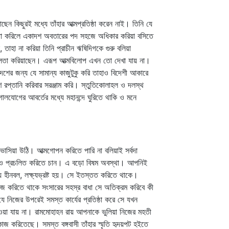
ছেন কিছুরই মধ্যে তাঁহার আত্মপ্রতিষ্ঠা করেন নাই। তিনি যে
চেষ্টা করিলে একাদশ অবতারের পদ সহজে অধিকার করিয়া বসিতে
 তাহা না করিয়া তিনি প্রাচীন ঋষিদিগকে গুরু বলিয়া
্রতিকূলতা করিয়াছেন। এরূপ আত্মবিলোপ এখন তো দেখা যায় না।
শের জন্য যে সামান্য কাজুটুকু করি তাহাও বিদেশী আকারে
াণে রপ্তানি করিবার সরঞ্জাম করি। স্তুতিকোলাহল ও দলস্থ
গোলযোগের আবর্তের মধ্যে মহানন্দে ঘুরিতে থাকি ও মনে
াসিয়া উঠি। আত্মগোপন করিতে পারি না বলিয়াই সর্বদা
নাকেও প্রচলিত করিতে চান। এ বড়ো বিষম অবস্থা। আপনিই
 হীনবল, লক্ষ্যভ্রষ্ট হয়। সে ইতস্তত করিতে থাকে।
িরাজ করিতে থাকে সংসারের সহস্র বাধা সে অতিক্রম করিবে কী
যে নিজের উপরেই সমস্ত কার্যের প্রতিষ্ঠা করে সে যখন
া পাওয়া যায় না। রামমোহাহন রায় আপনাকে ভুলিয়া নিজের মহতী
াজ করিতেছে। সমস্ত বঙ্গবাসী তাঁহার স্মৃতি হৃদয়পট হইতে