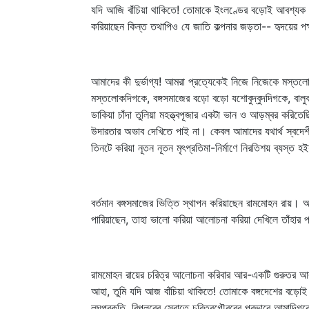
যদি আজি বাঁচিয়া থাকিতে! তোমাকে ইংলণ্ডের বড়োই আবশ্যক হইয়াছ
করিয়াছেন কিন্ত তথাপিও যে জাতি কল্পনার জড়তা-- হৃদয়ের পক্ষ
আমাদের কী দুর্ভাগ্য! আমরা প্রত্যেকেই নিজে নিজেকে মস্তলো
মস্তলোকদিগকে, বঙ্গসমাজের বড়ো বড়ো যশোবুদ্‌বুদদিগকে, বালুকা
ডাকিয়া চাঁদা তুলিয়া মহত্ত্বপূজার একটা ভান ও আড়ম্বর করিতেছ
উদারতার অভাব দেখিতে পাই না। কেবল আমাদের যথার্থ স্বদেশীয় 
তিনটে করিয়া নূতন নূতন মৃৎপ্রতিমা-নির্মাণে নিরতিশয় ব্যস্ত 
বর্তমান বঙ্গসমাজের ভিত্তি স্থাপন করিয়াছেন রামমোহন রায়। আ
পারিয়াছেন, তাহা ভালো করিয়া আলোচনা করিয়া দেখিলে তাঁহার প
রামমোহন রায়ের চরিত্র আলোচনা করিবার আর-একটি গুরুতর আব
আহা, তুমি যদি আজ বাঁচিয়া থাকিতে! তোমাকে বঙ্গদেশের বড়ো
লঘুপ্রকৃতি, বিপ্লবের স্রোতে চরিত্রগৌরবের প্রভাবে আমাদি