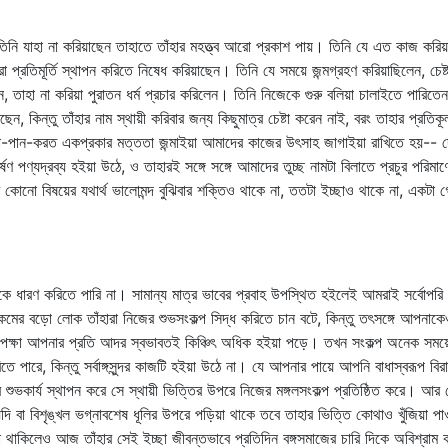
 তিনি যাহা না করিয়াছেন তাহাতে তাঁহার মহত্ত্ব আরো প্রকাশ পায়। তিনি যে এত কাজ করিয়া
ো প্রতিমূর্তি স্থাপন করিতে নিষেধ করিয়াছেন। তিনি যে সময়ে জন্মগ্রহণ করিয়াছিলেন, 
, তাহা না করিয়া পুরাতন ধর্ম প্রচার করিলেন। তিনি নিজেকে গুরু বলিয়া চালাইতে পারিতেন,
ছেন, কিন্তু তাঁহার নাম স্থায়ী করিবার জন্য কিছুমাত্র চেষ্টা করেন নাই, বরং তাহার প
ুধা-পান-করত একপ্রকার মত্ততা জন্মাইয়া আমাদের কাজের উৎসাহ জাগাইয়া রাখিতে হয়-- দে
ষণ পণ্যদ্রব্য হইয়া উঠে, ও তাহারই সঙ্গে সঙ্গে আমাদের তুচ্ছ নামটা বিলাতে প্রচুর পরিম
াবে কোনো বিষয়ের যথার্থ ভালোমন্দ বুঝিবার শক্তিও থাকে না, ততটা ইচ্ছাও থাকে না, একটা 
 ধারণ করিতে পারি না। সামান্য মাত্র ভাবের প্রবাহ উপস্থিত হইলেই আমরাই সর্বোপরি ভ
কমের বড়ো লোক তাঁহারা নিজের শুভসংকল্প সিদ্ধ করিতে চান বটে, কিন্তু তৎসঙ্গে আপ
পেক্ষা আপনার প্রতি আদর স্বভাবতই কিঞ্চিৎ অধিক হইয়া পড়ে। তখন সংকল্প অনেক সময়ে
 পারে, কিন্তু সর্বাঙ্গসুন্দর কাজটি হইয়া উঠে না। যে আপনার পায়ে আপনি বাধাস্বরূপ ব
শুভকার্য স্থাপন করে সে স্থায়ী ভিত্তির উপরে নিজের মঙ্গলসংকল্প প্রতিষ্ঠিত করে। আর 
যায়, যদি বা বিশৃঙ্খল ভগ্নাবশেষ ধূলির উপরে পড়িয়া থাকে তবে তাহার ভিত্তি কোথাও খুঁজিয়
 থাকিলেও আজ তাঁহার সেই ইচ্ছা জীবন্তভাবে প্রতিদিন বঙ্গসমাজের চারি দিকে অবিশ্রাম ক