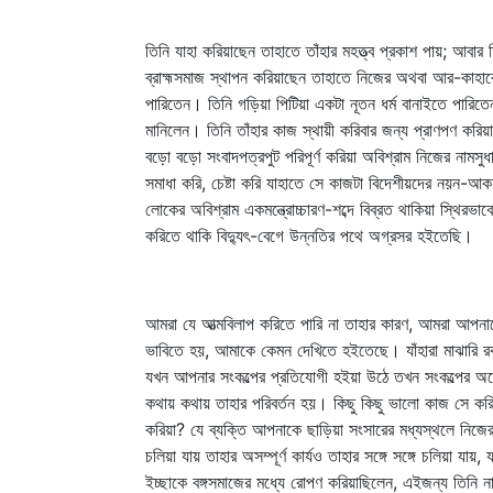
তিনি যাহা করিয়াছেন তাহাতে তাঁহার মহত্ত্ব প্রকাশ পায়; আবার
ব্রাহ্মসমাজ স্থাপন করিয়াছেন তাহাতে নিজের অথবা আর-কাহার
পারিতেন। তিনি গড়িয়া পিটিয়া একটা নূতন ধর্ম বানাইতে পারিতেন
মানিলেন। তিনি তাঁহার কাজ স্থায়ী করিবার জন্য প্রাণপণ করিয়া
বড়ো বড়ো সংবাদপত্রপুট পরিপূর্ণ করিয়া অবিশ্রাম নিজের নামস
সমাধা করি, চেষ্টা করি যাহাতে সে কাজটা বিদেশীয়দের নয়ন-আকর্
লোকের অবিশ্রাম একমন্ত্রোচ্চারণ-শব্দে বিব্রত থাকিয়া স্থিরভ
করিতে থাকি বিদ্যুৎ-বেগে উন্নতির পথে অগ্রসর হইতেছি।
আমরা যে আত্মবিলাপ করিতে পারি না তাহার কারণ, আমরা আপনাকে
ভাবিতে হয়, আমাকে কেমন দেখিতে হইতেছে। যাঁহারা মাঝারি র
যখন আপনার সংকল্পের প্রতিযোগী হইয়া উঠে তখন সংকল্পের অ
কথায় কথায় তাহার পরিবর্তন হয়। কিছু কিছু ভালো কাজ সে করিতে
করিয়া? যে ব্যক্তি আপনাকে ছাড়িয়া সংসারের মধ্যস্থলে নিজের 
চলিয়া যায় তাহার অসম্পূর্ণ কার্যও তাহার সঙ্গে সঙ্গে চলিয়া 
ইচ্ছাকে বঙ্গসমাজের মধ্যে রোপণ করিয়াছিলেন, এইজন্য তিনি না