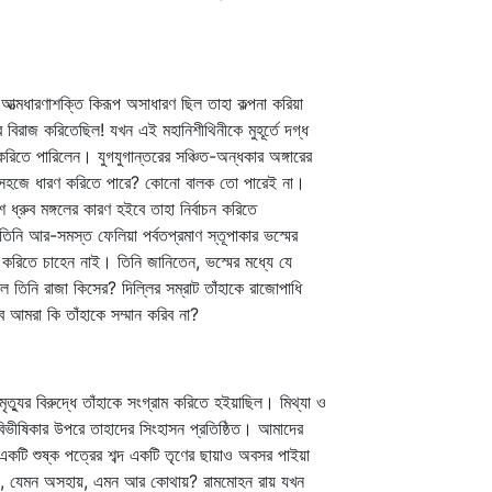
আত্মধারণাশক্তি কিরূপ অসাধারণ ছিল তাহা কল্পনা করিয়া
 বিরাজ করিতেছিল! যখন এই মহানিশীথিনীকে মুহূর্তে দগ্ধ
িতে পারিলেন। যুগযুগান্তরের সঞ্চিত-অন্ধকার অঙ্গারের
ক্তি সহজে ধারণ করিতে পারে? কোনো বালক তো পারেই না।
ধ্রুব মঙ্গলের কারণ হইবে তাহা নির্বাচন করিতে
তিনি আর-সমস্ত ফেলিয়া পর্বতপ্রমাণ স্তূপাকার ভস্মের
ি করিতে চাহেন নাই। তিনি জানিতেন, ভস্মের মধ্যে যে
 তিনি রাজা কিসের? দিল্লির সম্রাট তাঁহাকে রাজোপাধি
বে আমরা কি তাঁহাকে সম্মান করিব না?
ত্যুর বিরুদ্ধে তাঁহাকে সংগ্রাম করিতে হইয়াছিল। মিথ্যা ও
 বিভীষিকার উপরে তাহাদের সিংহাসন প্রতিষ্ঠিত। আমাদের
একটি শুষ্ক পত্রের শব্দ একটি তৃণের ছায়াও অবসর পাইয়া
িরুপায়, যেমন অসহায়, এমন আর কোথায়? রামমোহন রায় যখন