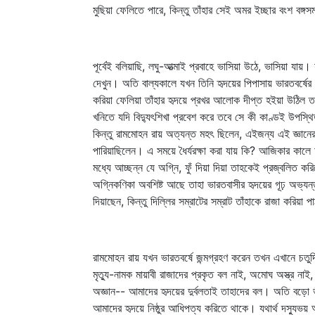
মুছিয়া ফেলিতে পারে, কিন্তু তাঁহার সেই অমর ইচ্ছার বংশ বঙ্
পূর্বেই বলিয়াছি, লঘু-আত্মাই প্রবাহে ভাসিয়া উঠে, ভাসিয়া যা
দেখুন। অতি বাল্যকালে যখন তিনি হৃদয়ের পিপাসায় ভারতবর্ষের 
করিয়া ফেলিয়া তাঁহার হৃদয়ে প্রখর আলোক দীপ্ত হইয়া উঠিল ত
খনিতে যদি বিদ্যুৎশিখা প্রবেশ করে তবে সে কী কাণ্ডই উপস্থ
কিন্তু রামমোহন রায় অত্যন্ত মহৎ ছিলেন, এইজন্য এই জ্ঞানের ব
পারিয়াছিলেন। এ সময়ে ধৈর্যরক্ষা করা যায় কি? আজিকার কালে আ
মধ্যে আচ্ছন্ন যে অগ্নি, ফুঁ দিয়া দিয়া তাহকেই প্রজ্বলিত ক
অগ্নিকণিকা অবশিষ্ট আছে তাহা ভারতবাসীর হৃদয়ের গূঢ় অভ্যন্
দিয়াছেন, কিন্তু দিল্লির সম্রাটের সম্রাট তাঁহাকে রাজা করিয়া
রামমোহন রায় যখন ভারতবর্ষে জন্মগ্রহণ করেন তখন এখানে চতুর্
মৃত্যু-নামক মায়াবী রাজাদের প্রকৃত বল নাই, অমোঘ অস্ত্র না
অজ্ঞান-- আমাদের হৃদয়ের দুর্বলতাই তাহাদের বল। অতি বড়ো ভ
আমাদের হৃদয়ে নিষ্ঠুর আধিপত্য করিতে থাকে। যথার্থ দস্যুভ