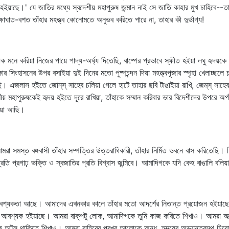
ে।' যে জাতির মধ্যে স্বদেশীয় মহাপুরুষ জন্মান নাই সে জাতি কাহার মুখ চাহিবে--তাহার ক
াঘাত-বশত তাঁহার মহত্ত্ব কোনোমতে অনুভব করিতে পারে না, তাহার কী দুর্ভাগ্য!
ক মনে করিয়া নিজের পায়ে পাদ্য-অর্ঘ্য দিতেছি, বাষ্পের প্রভাবে স্ফীত হইয়া লঘু হৃদয়
র সিংহাসনের উপর বসাইয়া দুই দিনের মতো পুষ্পচন্দন দিয়া মহত্ত্বপূজার স্পৃহা খেলাচ্ছল
ি। এজলাস হইতে জোন্‌স্‌ সাহেব চলিয়া গেলে হাটে তাহার ছবি টাঙাইয়া রাখি, জেম্‌স্‌ সাহে
মহাপুরুষকেই হৃদয় হইতে দূরে রাখিয়া, তাঁহাকে সম্মান করিবার ভার বিদেশীদের উপরে অর্পণ
হইয়া আছি।
মরা সমস্ত বঙ্গবাসী তাঁহার সম্পত্তির উত্তরাধিকারী, তাঁহার নির্মিত ভবনে বাস করিতে
্রতি প্রগাঢ় ভক্তি ও স্বজাতির প্রতি বিশ্বাস জন্মিবে। আমাদিগকে যদি কেহ বাঙালি বল
শ্যকতা আছে। আমাদের এখনকার কালে তাঁহার মতো আদর্শের নিতান্ত প্রয়োজন হইয়াছে। 
ই আবশ্যক হইয়াছে। আমরা বাক্‌পটু লোক, আমাদিগকে তুমি কাজ করিতে শিখাও। আমরা আত্
গকে অটল থাকিতে শিখাও। আমরা বাহিরের প্রখর আলোকে অন্ধ, হৃদয়ের অভ্যন্তরস্থ চিরোজ্