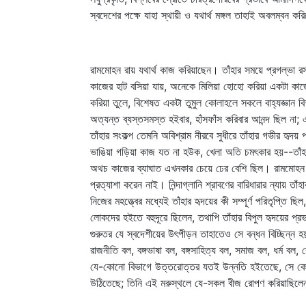
স্বদেশের পক্ষে যাহা স্থায়ী ও যথার্থ মঙ্গল তাহাই অবলম্বন কর
রামমোহন রায় যথার্থ কাজ করিয়াছেন। তাঁহার সময়ে প্রগল্‌ভ
কাজের হাট বসিয়া যায়, অনেকে মিলিয়া হোহো করিয়া একটা কা
করিয়া তুলে, বিশেষত একটা তুমুল কোলাহলে সকলে বাহ্যজ্ঞান 
অত্যন্ত ব্যস্তসমস্ত হইবার, হাঁসফাঁস করিবার আনন্দ ছিল না; 
তাঁহার সংকল্প তেমনি অবিশ্রাম নীরবে সুধীরে তাঁহার গভীর হৃ
ভাঙিয়া গড়িয়া কাজ যত না হউক, খেলা অতি চমৎকার হয়--তাঁহাদ
অথচ কাজের ব্যাঘাত এখনকার চেয়ে ঢের বেশি ছিল। রামমোহন 
প্রত্যাশা করেন নাই। নিন্দাগ্লানি শ্রাবণের বারিধারার ন্যায় 
নিজের মহত্ত্বের মধ্যেই তাঁহার হৃদয়ের কী সম্পূর্ণ পরিতৃপ্তি ছ
লোকদের হইতে বহুদূরে ছিলেন, তথাপি তাঁহার বিপুল হৃদয়ের প্রভ
গুরুতর যে স্বদেশীয়ের উৎপীড়ন তাহাতেও সে বন্ধন বিচ্ছিন্ন হয়
রাজনীতি বল, বঙ্গভাষা বল, বঙ্গসাহিত্য বল, সমাজ বল, ধর্ম বল,
যে-কোনো বিভাগে উত্তরোত্তর যতই উন্নতি হইতেছে, সে কেবল তাঁ
উঠিতেছে; তিনি এই মরুস্থলে যে-সকল বীজ রোপণ করিয়াছিলেন তা