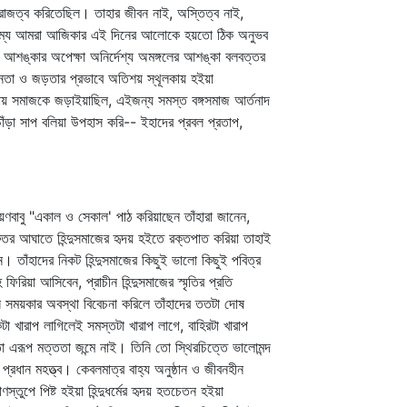
্র রাজত্ব করিতেছিল। তাহার জীবন নাই, অস্তিত্ব নাই,
মাহাত্ম্য আমরা আজিকার এই দিনের আলোকে হয়তো ঠিক অনুভব
ের আশঙ্কার অপেক্ষা অনির্দেশ্য অমঙ্গলের আশঙ্কা বলবত্তর
াচীনতা ও জড়তার প্রভাবে অতিশয় স্থূলকায় হইয়া
যায় সমাজকে জড়াইয়াছিল, এইজন্য সমস্ত বঙ্গসমাজ আর্তনাদ
োঁড়া সাপ বলিয়া উপহাস করি-- ইহাদের প্রবল প্রতাপ,
বাবু "একাল ও সেকাল' পাঠ করিয়াছেন তাঁহারা জানেন,
ুরুতর আঘাতে হিন্দুসমাজের হৃদয় হইতে রক্তপাত করিয়া তাহাই
 তাঁহাদের নিকট হিন্দুসমাজের কিছুই ভালো কিছুই পবিত্র
িরিয়া আসিবেন, প্রাচীন হিন্দুসমাজের স্মৃতির প্রতি
সে সময়কার অবস্থা বিবেচনা করিলে তাঁহাদের ততটা দোষ
 খারাপ লাগিলেই সমস্তটা খারাপ লাগে, বাহিরটা খারাপ
তো এরূপ মত্ততা জন্মে নাই। তিনি তো স্থিরচিত্তে ভালোমন্দ
রধান মহত্ত্ব। কেবলমাত্র বাহ্য অনুষ্ঠান ও জীবনহীন
াণস্তুপে পিষ্ট হইয়া হিন্দুধর্মের হৃদয় হতচেতন হইয়া