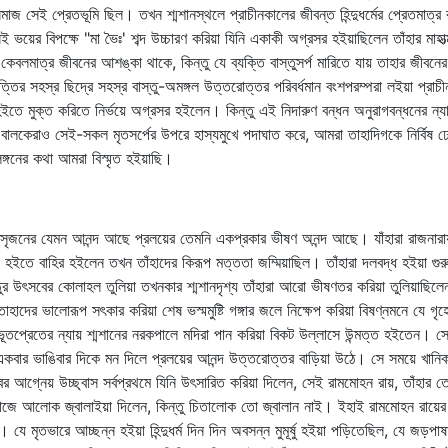
গসমাজ সেই প্রেতভূমি ছিল। তখন শ্মশানস্থলে প্রাচীনকালের জীবন্ত হিন্দুধর্মের প্রেতমাত
ভয়ের বিপক্ষে "মা ভৈঃ' শব্দ উচ্চারণ করিয়া যিনি একাকী অগ্রসর হইয়াছিলেন তাঁহার 
কেবলমাত্র জীবনের আশঙ্কা থাকে, কিন্তু যে ব্যক্তি বাস্তুসর্প মারিতে যায় তাহার জীবন
্তির সহস্র ছিদ্রে সহস্র বাস্তু-অমঙ্গল উত্তরোত্তর পরিবর্ধমান বংশপরম্পরা লইয়া প্র
ে মুক্ত করিতে নির্ভয়ে অগ্রসর হইলেন। কিন্তু এই নিদারুণ বন্ধন অনুরাগবন্ধনের ন্
ালকেরাও সেই-সকল মৃতসর্পের উপরে হাস্যমুখে পদাঘাত করে, আমরা তাহাদিগকে নির্বিষ ঢ
িঙ্গনের কথা আমরা বিস্মৃত হইয়াছি।
ৃজনের যেমন আনন্দ আছে প্রলয়ের তেমনি একপ্রকার ভীষণ অনন্দ আছে। যাঁহারা রাজনারায়ণ
ালেজ হইতে বাহির হইলেন তখন তাঁহাদের কিরূপ মত্ততা জম্মিয়াছিল। তাঁহারা দলবদ্ধ হইয়া গ
ুর উৎসবের কোলাহল তুলিয়া তখনকার শ্মশানদৃশ্য তাঁহারা আরো ভীষণতর করিয়া তুলিয়াছিলেন।
াদের ভালোরূপ সৎকার করিয়া শেষ ভস্মমুষ্টি গঙ্গার জলে নিক্ষেপ করিয়া বিষণ্নমনে যে গৃহে ফ
 ভূতপ্রেতের ন্যায় শ্মশানের নরকপালে মদিরা পান করিয়া বিকট উল্লাসে উন্মত্ত হইতেন। 
বার ভাঙিবার দিকে মন দিলে প্রলয়ের আনন্দ উত্তরোত্তর বাড়িয়া উঠে। সে সময়ে খানিকটা
বের আগ্নেয় উচ্ছ্বাস সর্বপ্রথমে যিনি উৎসারিত করিয়া দিলেন, সেই রামমোহন রায়, তাঁহার 
মাজে আলোক জ্বালাইয়া দিলেন, কিন্তু চিতালোক তো জ্বালান নাই। ইহাই রামমোহন রায়ের প্
িলেন। যে মৃতভারে আচ্ছন্ন হইয়া হিন্দুধর্ম দিন দিন অবসন্ন মুমূর্ষু হইয়া পড়িতেছিল, যে জড়পাষ