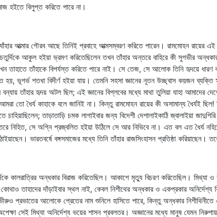
গসমাজ হইতে বিলুপ্ত করিতে পারে না।
য়। যাঁহার আত্মার গৌরব আছে তিনিই প্রবাহে আত্মসম্বরণ করিতে পারেন। রামমোহন রায়ের এই 
চতুর্দিকে আকুল হইয়া ভ্রমণ করিতেছিলেন তখন তাঁহার অন্তরে বাহিরে কী সুগভীর অন্ধকার
খন তাহাতে তাঁহাকে বিপর্যস্ত করিতে পারে নাই। সে তেজ, সে আলোক তিনি হৃদয়ে ধারণ কর
িত হয়, ভূগর্ভ শতধা বিদীর্ণ হইয়া যায়। তেমনি সহসা জ্ঞানের নূতন উচ্ছ্বাস কয়জন ব্য
ন্যায় তাঁহার হৃদয় অটল ছিল; এই জ্ঞানের বিপ্লবের মধ্যে মাথা তুলিয়া যাহা আমাদের দেশে 
মরা তো ধৈর্য কাহাকে বলে জানিই না। কিন্তু রামমোহন রায়ের কী অসামান্য ধৈর্যই ছিল! 
রিতে চাহিয়াছিলেন; তাড়াতাড়ি চমক লাগাইবার জন্য বিদেশী দেশালাইকাঠি জ্বালাইয়া জাদুগির
তরে নিহিত, সে অগ্নি প্রজ্বলিত হইয়া উঠিলে সে আর নিভিবে না। এত বল এত ধৈর্য নহিলে
 পাঠাইয়াছেন। ভারতবর্ষে বঙ্গসমাজের মধ্যে তিনি তাঁহার রাজসিংহাসন প্রতিষ্ঠা করিয়াছেন। ত
দিকে কালরাত্রির অন্ধকার বিরাজ করিতেছিল। আকাশে মৃত্যু বিচরণ করিতেছিল। মিথ্যা ও মৃ
ই, কোথাও তাহাদের দাঁড়াইবার স্থল নাই, কেবল নিশীথের অন্ধকার ও একপ্রকার অনির্দেশ্য
ীরুও প্রভাতের আলোকে প্রেতের নাম শুনিলে হাসিতে পারে, কিন্তু অন্ধকার নিশীথিনীতে 
য় অপেক্ষা সেই মিথ্যা অনির্দেশ্য ভয়ের শাসন প্রবলতর। অজ্ঞানের মধ্যে মানুষ যেমন ন