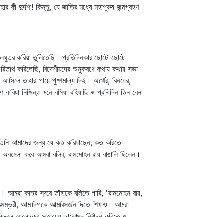
ী দুর্দশা! কিন্তু, যে জাতির মধ্যে মহাপুরুষ জন্মগ্রহণ
কে লঘুতর করিয়া তুলিতেছি। প্রতিদিনকার ছোটো ছোটো
ে চরিতার্থ করিতেছি, বিদেশীয়দের অনুকরণে কথায় কথায় সভা
ব আসিলে তাহার পায়ে পুষ্পমাল্য দিই। অর্থের, বিনয়ের,
 করিয়া নিশ্চিন্ত মনে বসিয়া রহিয়াছি ও প্রতিদিন তিন বেলা
ছি। তিনি আমাদের জন্য যে কত করিয়াছেন, কত করিতে
িয়া অবহেলা করে আমরা বলিব, রামমোহন রায় বাঙালি ছিলেন।
আমরা কাতর স্বরে তাঁহাকে বলিতে পারি, "রামমোহন রায়,
মম্ভরী, আমাদিগকে আত্মবিসর্জন দিতে শিখাও। আমরা
জ্বল আলোকের সাহায্যে ভালোমন্দ নির্বাচন করিতে ও