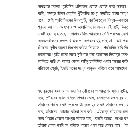
সাধারণত আমরা প্রতিদিন গুটিকতক ছোটো ছোটো কাজ লইয়াই থাকি
থাকি; সমস্ত জীবন দৈনন্দিন খুঁটিনাটির মধ্যে সমাহিত হইয়া অন্ধক
নহে। সেই প্রতিদিবসের উদরপূর্তি, প্রতিরাত্রের নিদ্রা--বৎস
শ্রদ্ধা হয় না--অহংকার ও আত্মাভিমানের অভাব নাই বটে, কিন্
একই ঘুরন ঘুরিতেছে। তাহার সহিত আমাদের বেশি প্রভেদ দেখিত
অনন্তজীবনের কক্ষপথে এক পা অগ্রসর হইতেছি না। এই পরম কৌতুক
জীবনের সুদীর্ঘ ভ্রমণ নিঃশেষ করিয়া দিতেছে। প্রতিদিন চারি দ
মহাত্মাদের প্রতি মাঝে মাঝে দৃষ্টিপাত করা আমাদের নিতান্ত 
জানিতে পারি যে আমরা কেবল অস্থিচর্মনির্মিত একটা আহার করিব
পরিমাণে শ্রেষ্ঠ, ইহাই মনের মধ্যে অনুভব করিলে তবে আমাদের 
মহাপুরুষেরা সমস্ত মানবজাতির গৌরবের ও আদর্শের স্থল বটেন,
নহে, গৌরবের স্থল বলিলে শিক্ষার স্থল, বললাভের স্থল বুঝায়।
তাঁহাদের প্রতি যতই প্রেমের উদ্রেক হয় ততই তাঁহাদের কথা, ত
নহে, তাঁহাদের "আমার' বলিয়া মনে করি। এইজন্য তাঁহাদের মহ
সময় পিতার কোলে আশ্রয় লইতে যায়, তেমনি আমরা দেশের দুর্
তাঁহারা যেমন বলবিধান করিতে পারেন এমন আর কেহই নহে। ইংলণ্ডে