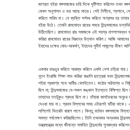
জাগ্রত হইয়া বঙ্গসমাজের চারি দিকে দৃষ্টিপাত করিলেন তখন বঙ্
কেবল অনুশাসন ও ভয় আছে মাত্র। সেই নিশীথে, শ্বশানে, সেই 
করিতে পারিব না। যে ব্যক্তি সর্পবধ করিতে অগ্রসর হয় তাহার 
হইয়া উঠে। তেমনি রামমোহন রায়ের সময়ে হিন্দুসমাজের ভগ্নভিত
উঠিতেছিল। রামমোহন রায় সমাজকে এই সহস্র নাগপাশবন্ধন হইত
করিয়া রামমোহন রায়ের বিরুদ্ধে উত্থান করিল। আজি আমাদের ব
ইহাদের চক্ষের মোহ-আকর্ষণ, ইহাদের সুদীর্ঘ লাঙ্গুলের ভীষণ আল
একবার ভাঙচুর করিতে আরম্ভ করিলে একটা নেশা চড়িয়া যায়। স
নূতন ইংরাজি শিক্ষা লাভ করিয়া বাঙালি ছাত্রেরা যখন হিন্দুক
লইয়া প্রকাশ্য পথে আবীর খেলাইতেন। কঠোর অট্টহাস্য ও নিষ্ঠ
ছিল না; হিন্দুসমাজের যে-সকল কঙ্কাল ইতস্তত বিক্ষিপ্ত ছিল তাহ
তাহাদের ততটুকুও শ্রদ্ধা ছিল না। তাঁহারা কালভৈরবের অনুচর
দেওয়া যায় না। প্রথম বিপ্লবের সময় এইরূপই ঘটিয়া থাকে। এক
লাগিলেই ভিতরটা খারাপ লাগে। কিন্তু বর্তমান বঙ্গসমাজে বিপ্ল
সমস্ত পর্যবেক্ষণ করিয়াছিলেন। তিনি তখনকার অন্ধকার হিন্দুস
তন্ত্রমন্ত্রের মধ্যে জীবন্তে সমাহিত হিন্দুধর্মের পুনরুদ্ধার কর