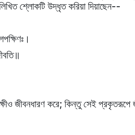
লিখিত শ্লোকটি উদ্‌ধৃত করিয়া দিয়াছেন--
ৃগপক্ষিণঃ।
জীবতি॥
ষীও জীবনধারণ করে; কিন্তু সেই প্রকৃতরূপে জ