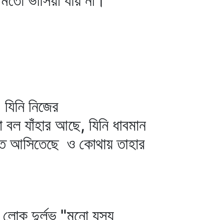
ের মতো ভাসিয়া যায় না।
 যিনি নিজের
ো বল যাঁহার আছে, যিনি ধাবমান
ইতে আসিতেছে ও কোথায় তাহার
 লোক দুর্লভ "মনো যস্য