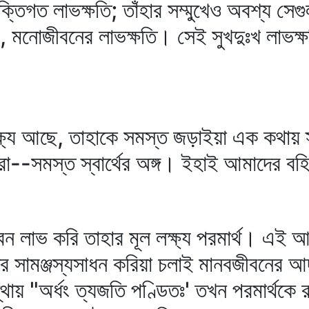
ক্তিগত লাভক্ষতি; তাঁহার সম্মুখেও অবশ্য সেগ
ঃখ, মনোজীবনের লাভক্ষতি। সেই সুখদুঃখ লাভক্ষ
্ষ্য আছে, তাহাকে সমস্ত জড়াইয়া এক কথায় স
--সমস্ত স্বার্থের অঙ্গ। ইহাই আমাদের বহির্
জীবন লাভ করি তাহার মূল লক্ষ্য পরমার্থ। এ
দের সামঞ্জস্যসাধন করিয়া চলাই মানবজীবনের আদ
ায় "অর্ধং ত্যজতি পণ্ডিতঃ' তখন পরমার্থকে রাখ