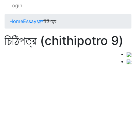
Login
Home
Essays
ছন্দ
চিঠিপত্র
চিঠিপত্র (chithipotro 9)