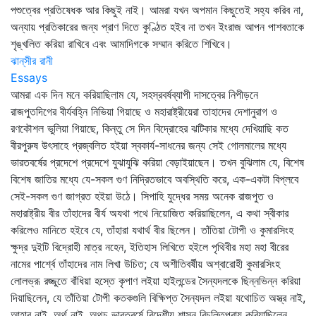
পশুত্বের প্রতিষেধক আর কিছুই নাই। আমরা যখন অপমান কিছুতেই সহ্য করিব না,
অন্যায় প্রতিকারের জন্য প্রাণ দিতে কুণ্ঠিত হইব না তখন ইংরাজ আপন পাশবতাকে
শৃঙ্খলিত করিয়া রাখিবে এবং আমাদিগকে সম্মান করিতে শিখিবে।
ঝান্‌সীর রানী
Essays
আমরা এক দিন মনে করিয়াছিলাম যে, সহস্রবর্ষব্যাপী দাসত্বের নিপীড়নে
রাজপুতদিগের বীর্যবহ্নি নিভিয়া গিয়াছে ও মহারাষ্ট্রীয়েরা তাহাদের দেশানুরাগ ও
রণকৌশল ভুলিয়া গিয়াছে, কিন্তু সে দিন বিদ্রোহের ঝটিকার মধ্যে দেখিয়াছি কত
বীরপুরুষ উৎসাহে প্রজ্বলিত হইয়া স্বকার্য-সাধনের জন্য সেই গোলমালের মধ্যে
ভারতবর্ষের প্রদেশে প্রদেশে যুঝাযুঝি করিয়া বেড়াইয়াছেন। তখন বুঝিলাম যে, বিশেষ
বিশেষ জাতির মধ্যে যে-সকল গুণ নিদ্রিতভাবে অবস্থিতি করে, এক-একটা বিপ্লবে
সেই-সকল গুণ জাগ্রত হইয়া উঠে। সিপাহি যুদ্ধের সময় অনেক রাজপুত ও
মহারাষ্ট্রীয় বীর তাঁহাদের বীর্য অযথা পথে নিয়োজিত করিয়াছিলেন, এ কথা স্বীকার
করিলেও মানিতে হইবে যে, তাঁহারা যথার্থ বীর ছিলেন। তাঁতিয়া টোপী ও কুমারসিংহ
ক্ষুদ্র দুইটি বিদ্রোহী মাত্র নহেন, ইতিহাস লিখিতে হইলে পৃথিবীর মহা মহা বীরের
নামের পার্শ্বে তাঁহাদের নাম লিখা উচিত; যে অশীতিবর্ষীয় অশ্বারোহী কুমারসিংহ
লোলভ্রূ রজ্জুতে বাঁধিয়া হস্তে কৃপাণ লইয়া হাইলন্ডের সৈন্যদলকে ছিন্নভিন্ন করিয়া
দিয়াছিলেন, যে তাঁতিয়া টোপী কতকগুলি বিক্ষিপ্ত সৈন্যদল লইয়া যথোচিত অস্ত্র নাই,
আহার নাই, অর্থ নাই, অথচ ভারতবর্ষে বিদেশীয় শাসন বিচলিতপ্রায় করিয়াছিলেন,