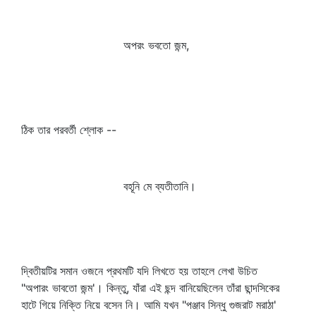
অপরং ভবতো জন্ম,
ঠিক তার পরবর্তী শ্লোক --
বহূনি মে ব্যতীতানি।
দ্বিতীয়টির সমান ওজনে প্রথমটি যদি লিখতে হয় তাহলে লেখা উচিত
"অপারং ভাবতো জন্ম'। কিন্তু, যাঁরা এই ছন্দ বানিয়েছিলেন তাঁরা ছান্দসিকের
হাটে গিয়ে নিক্তি নিয়ে বসেন নি। আমি যখন "পঞ্জাব সিন্ধু গুজরাট মরাঠা'