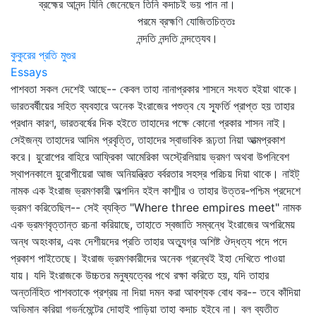
ব্রহ্মের আনন্দ যিনি জেনেছেন তিনি কদাচই ভয় পান না।
পরমে ব্রহ্মণি যোজিতচিত্তঃ
নন্দতি নন্দতি নন্দত্যেব।
কুকুরের প্রতি মুগুর
Essays
পাশবতা সকল দেশেই আছে-- কেবল তাহা নানাপ্রকার শাসনে সংযত হইয়া থাকে।
ভারতবর্ষীয়ের সহিত ব্যবহারে অনেক ইংরাজের পশুত্ব যে স্ফূর্তি প্রাপ্ত হয় তাহার
প্রধান কারণ, ভারতবর্ষের দিক হইতে তাহাদের পক্ষে কোনো প্রকার শাসন নাই।
সেইজন্য তাহাদের আদিম প্রবৃত্তি, তাহাদের স্বাভাবিক রূঢ়তা নিয়া আত্মপ্রকাশ
করে। য়ুরোপের বাহিরে আফ্রিকা আমেরিকা অস্ট্রেলিয়ায় ভ্রমণ অথবা উপনিবেশ
স্থাপনকালে য়ুরোপীয়েরা আজ অনিয়ন্ত্রিত বর্বরতার সহস্র পরিচয় দিয়া থাকে। নাইট্‌
নামক এক ইংরাজ ভ্রমণকারী অল্পদিন হইল কাশ্মীর ও তাহার উত্তর-পশ্চিম প্রদেশে
ভ্রমণ করিতেছিল-- সেই ব্যক্তি "Where three empires meet" নামক
এক ভ্রমণবৃত্তান্ত রচনা করিয়াছে, তাহাতে স্বজাতি সম্বন্ধে ইংরাজের অপরিমেয়
অন্ধ অহংকার, এবং দেশীয়দের প্রতি তাহার অত্যুগ্র অশিষ্ট ঔদ্ধত্য পদে পদে
প্রকাশ পাইতেছে। ইংরাজ ভ্রমণকারীদের অনেক গ্রন্থেই ইহা দেখিতে পাওয়া
যায়। যদি ইংরাজকে উচ্চতর মনুষ্যত্বের পথে রক্ষা করিতে হয়, যদি তাহার
অন্তর্নিহিত পাশবতাকে প্রশ্রয় না দিয়া দমন করা আবশ্যক বোধ কর-- তবে কাঁদিয়া
অভিমান করিয়া গভর্নমেন্টের দোহাই পাড়িয়া তাহা কদাচ হইবে না। বল ব্যতীত