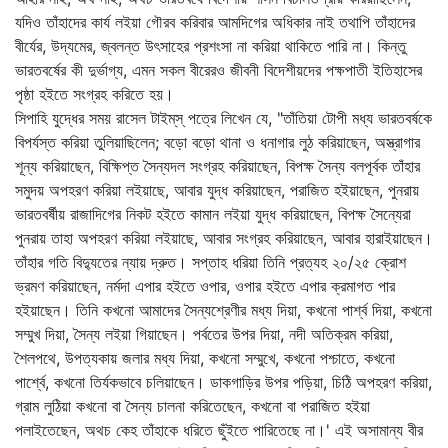
যদিও তাঁহাদের কার্য লইয়া গৌরব করিবার আমদিগের অধিকার নাই তথাপি তাঁহাদের
বীর্যের, উদ্যমের, জ্বলন্ত উৎসাহের প্রশংসা না করিয়া থাকিতে পারি না। কিন্তু
ভারতবর্ষের কী দুর্ভাগ্য, এমন সকল বীরেরও জীবনী বিদেশীয়দের পক্ষপাতী ইতিহাসের
পৃষ্ঠা হইতে সংগ্রহ করিতে হয়।
সিপাহি যুদ্ধের সময় রাসেল টাইম্‌স্‌ পত্রে লিখেন যে, "তাঁতিয়া টোপী মধ্য ভারতবর্ষকে
বিপর্যস্ত করিয়া তুলিয়াছিলেন; বড়ো বড়ো থানা ও ধনাগার লুঠ করিয়াছেন, অস্ত্রাগার
শূন্য করিয়াছেন, বিক্ষিপ্ত সৈন্যদল সংগ্রহ করিয়াছেন, বিপক্ষ সৈন্য বলপূর্বক তাঁহার
সমুদয় অপহরণ করিয়া লইয়াছে, আবার যুদ্ধ করিয়াছেন, পরাজিত হইয়াছেন, পুনরায়
ভারতবর্ষীয় রাজাদিগের নিকট হইতে কামান লইয়া যুদ্ধ করিয়াছেন, বিপক্ষ সৈন্যেরা
পুনরায় তাহা অপহরণ করিয়া লইয়াছে, আবার সংগ্রহ করিয়াছেন, আবার হারাইয়াছেন।
তাঁহার গতি বিদ্যুতের ন্যায় দ্রুত। সপ্তাহ ধরিয়া তিনি প্রত্যহ ২০/২৫ ক্রোশ
ভ্রমণ করিয়াছেন, নর্মদা এপার হইতে ওপার, ওপার হইতে এপার ক্রমাগত পার
হইয়াছেন। তিনি কখনো আমাদের সৈন্যশ্রেণীর মধ্য দিয়া, কখনো পার্শ্ব দিয়া, কখনো
সম্মুখ দিয়া, সৈন্য লইয়া গিয়াছেন। পর্বতের উপর দিয়া, নদী অতিক্রম করিয়া,
শৈলপথে, উপত্যকায় জলার মধ্য দিয়া, কখনো সম্মুখে, কখনো পশ্চাতে, কখনো
পার্শ্বে, কখনো তির্যকভাবে চলিয়াছেন। ডাকগাড়ির উপর পড়িয়া, চিঠি অপহরণ করিয়া,
গ্রাম লুঠিয়া কখনো বা সৈন্য চালনা করিতেছেন, কখনো বা পরাজিত হইয়া
পলাইতেছেন, অথচ কেহ তাঁহাকে ধরিতে ছুঁইতে পারিতেছে না।' এই অসামান্য বীর