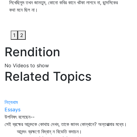
লিখেছিলুম তখন জানতুম, কোনো কবির কানে খটকা লাগবে না, ছান্দসিকের
কথা মনে ছিল না।
1
2
Rendition
No Videos to show
Related Topics
নিত্যধাম
Essays
উপনিষৎ বলেছেন--
সেই ব্রহ্মের আনন্দকে কোথায় দেখব, তাকে জানব কোন্‌খানে? অন্তরাত্মার মধ্যে।
আনন্দং ব্রহ্মণো বিদ্বান্‌ ন বিভেতি কদাচন।