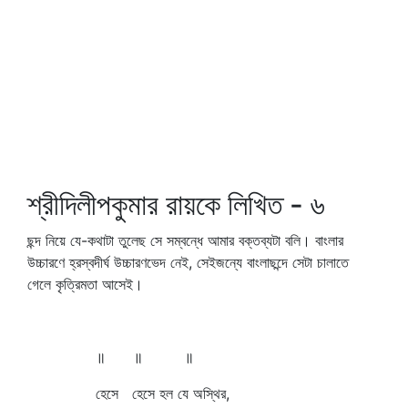
শ্রীদিলীপকুমার রায়কে লিখিত - ৬
ছন্দ নিয়ে যে-কথাটা তুলেছ সে সম্বন্ধে আমার বক্তব্যটা বলি। বাংলার
উচ্চারণে হ্রস্বদীর্ঘ উচ্চারণভেদ নেই, সেইজন্যে বাংলাছন্দে সেটা চালাতে
গেলে কৃত্রিমতা আসেই।
॥ ॥ ॥
হেসে হেসে হল যে অস্থির,