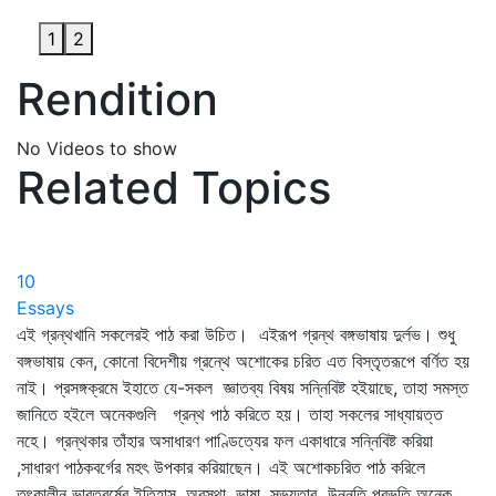
1
2
Rendition
No Videos to show
Related Topics
10
Essays
এই গ্রন্থখানি সকলেরই পাঠ করা উচিত। এইরূপ গ্রন্থ বঙ্গভাষায় দুর্লভ। শুধু
বঙ্গভাষায় কেন, কোনো বিদেশীয় গ্রন্থে অশোকের চরিত এত বিস্তৃতরূপে বর্ণিত হয়
নাই। প্রসঙ্গক্রমে ইহাতে যে-সকল জ্ঞাতব্য বিষয় সন্নিবিষ্ট হইয়াছে, তাহা সমস্ত
জানিতে হইলে অনেকগুলি গ্রন্থ পাঠ করিতে হয়। তাহা সকলের সাধ্যায়ত্ত
নহে। গ্রন্থকার তাঁহার অসাধারণ পাণ্ডিত্যের ফল একাধারে সন্নিবিষ্ট করিয়া
,সাধারণ পাঠকবর্গের মহৎ উপকার করিয়াছেন। এই অশোকচরিত পাঠ করিলে
তৎকালীন ভারতবর্ষের ইতিহাস, অবস্থা, ভাষা, সভ্যতার উন্নতি প্রভৃতি অনেক