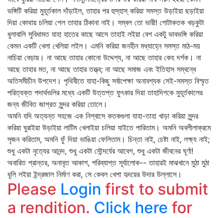
ভঙ্গিটি করিয়া মুহূর্তকাল দাঁড়াইল, তাহার পর হুস্‌হাস্‌ করিয়া সমস্ত উড়াইয়া ছড়াইয়া
দিয়া কোথায় চলিয়া গেল তাহার ঠিকানা নাই। সম্বল তো ভারী! গোটাকতক খড়কুটা
ধুলাবালি সুবিধামত যাহা হাতের কাছে আসে তাহাই লইয়া বেশ একটু ভাবভঙ্গি করিয়া
কেমন একটি খেলা খেলিয়া লইল। এমনি করিয়া জনহীন মধ্যাহ্নে সমস্ত মাঠ-ময়
নাচিয়া বেড়ায়। না আছে তাহার কোনো উদ্দেশ্য, না আছে তাহার কেহ দর্শক। না
আছে তাহার মত, না আছে তাহার তত্ত্ব; না আছে সমাজ এবং ইতিহাস সম্বন্ধে
অতিসমীচীন উপদেশ। পৃথিবীতে যাহা-কিছু সর্বাপেক্ষা অনাবশ্যক সেই-সমস্ত বিস্মৃত
পরিত্যক্ত পদার্থগুলির মধ্যে একটি উত্তপ্ত ফুৎকার দিয়া তাহাদিগকে মুহূর্তকালের
জন্য জীবিত জাগ্রত সুন্দর করিয়া তোলে।
অমনি যদি অত্যন্ত সহজে এক নিশ্বাসে কতকগুলা যাহা-তাহা খাড়া করিয়া সুন্দর
করিয়া ঘুরাইয়া উড়াইয়া লাটিম খেলাইয়া চলিয়া যাইতে পারিতাম। অমনি অবলীলাক্রমে
সৃজন করিতাম, অমনি ফুঁ দিয়া ভাঙিয়া ফেলিতাম। চিন্তা নাই, চেষ্টা নাই, লক্ষ্য নাই;
শুধু একটা নৃত্যের আনন্দ, শুধু একটা সৌন্দর্যের আবেগ, শুধু একটা জীবনের ঘূর্ণা!
অবারিত প্রান্তর, অনাবৃত আকাশ, পরিব্যাপ্ত সূর্যালোক-- তাহারই মাঝখানে মুঠা মুঠা
ধূলি লইয়া ইন্দ্রজাল নির্মাণ করা, সে কেবল খেপা হৃদয়ের উদার উল্লাসে।
Please
Login
first to submit
a rendition.
Click here
for