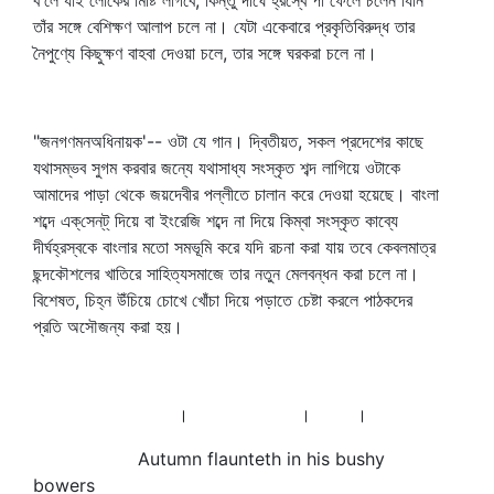
ব'লে যাই লোকের মিষ্টি লাগবে, কিন্তু দীর্ঘে হ্রস্বে পা ফেলে চলেন যিনি
তাঁর সঙ্গে বেশিক্ষণ আলাপ চলে না। যেটা একেবারে প্রকৃতিবিরুদ্ধ তার
নৈপুণ্যে কিছুক্ষণ বাহবা দেওয়া চলে, তার সঙ্গে ঘরকরা চলে না।
"জনগণমনঅধিনায়ক'-- ওটা যে গান। দ্বিতীয়ত, সকল প্রদেশের কাছে
যথাসম্ভব সুগম করবার জন্যে যথাসাধ্য সংস্কৃত শব্দ লাগিয়ে ওটাকে
আমাদের পাড়া থেকে জয়দেবীর পল্লীতে চালান করে দেওয়া হয়েছে। বাংলা
শব্দে এক্‌সেন্‌ট্‌ দিয়ে বা ইংরেজি শব্দে না দিয়ে কিম্বা সংস্কৃত কাব্যে
দীর্ঘহ্রস্বকে বাংলার মতো সমভূমি করে যদি রচনা করা যায় তবে কেবলমাত্র
ছন্দকৌশলের খাতিরে সাহিত্যসমাজে তার নতুন মেলবন্ধন করা চলে না।
বিশেষত, চিহ্ন উঁচিয়ে চোখে খোঁচা দিয়ে পড়াতে চেষ্টা করলে পাঠকদের
প্রতি অসৌজন্য করা হয়।
। । ।
Autumn flaunteth in his bushy
bowers