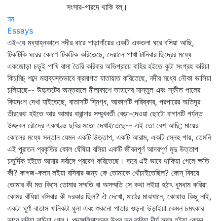
সংসার-গারদে থাকি বল্‌।
মন
Essays
এই-যে মধ্যাহ্নকালে নদীর ধারে পাড়াগাঁয়ের একটি একতলা ঘরে বসিয়া আছি,
টিকটিকি ঘরের কোণে টিকটিক করিতেছে, দেয়ালে পাখা টানিবার ছিদ্রের মধ্যে
একজোড়া চড়ুই পাখি বাসা তৈরি করিবার অভিপ্রায়ে বাহির হইতে কুটা সংগ্রহ করিয়া
কিচ্‌মিচ্‌ শব্দে মহাব্যস্তভাবে ক্রমাগত যাতায়াত করিতেছে, নদীর মধ্যে নৌকা ভাসিয়া
চলিয়াছে-- উচ্চতটের অন্তরালে নীলাকাশে তাহাদের মাস্তুল এবং স্ফীত পালের
কিয়দংশ দেখা যাইতেছে, বাতাসটি স্নিগ্ধ, আকাশটি পরিষ্কার, পরপারের অতিদূর
তীররেখা হইতে আর আমার বারান্দার সম্মুখবর্তী বেড়া-দেওয়া ছোটো বাগানটি পর্যন্ত
উজ্জ্বল রৌদ্রে একখণ্ড ছবির মতো দেখাইতেছে-- এই তো বেশ আছি; মায়ের
কোলের মধ্যে সন্তান যেমন একটি উত্তাপ, একটি আরাম, একটি স্নেহ পায়, তেমনি
এই পুরাতন প্রকৃতির কোল ঘেঁষিয়া বসিয়া একটি জীবনপূর্ণ আদরপূর্ণ মৃদু উত্তাপ
চতুর্দিক হইতে আমার সর্বাঙ্গে প্রবেশ করিতেছে। তবে এই ভাবে থাকিয়া গেলে ক্ষতি
কী? কাগজ-কলম লইয়া বসিবার জন্য কে তোমাকে খোঁচাইতেছিল? কোন্‌ বিষয়ে
তোমার কী মত কিসে তোমার সম্মতি বা অসম্মতি সে কথা লইয়া হঠাৎ ধুমধাম করিয়া
কোমর বাঁধিয়া বসিবার কী দরকার ছিল? ঐ দেখো, মাঠের মাঝখানে, কোথাও কিছু নাই,
একটা ঘূর্ণা বাতাস খানিকটা ধুলা এবং শুকনো পাতার ওড়না উড়াইয়া কেমন চমৎকার
ভাবে ঘুরিয়া নাচিয়া গেল। পদাঙ্গুলিমাত্রের উপর ভর করিয়া দীর্ঘ সরল হইয়া কেমন