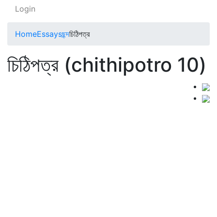
Login
Home
Essays
ছন্দ
চিঠিপত্র
চিঠিপত্র (chithipotro 10)