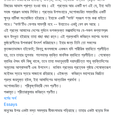
বিষয়ের আভাস প্রাপ্ত হওয়া যায়। এই গ্রন্থের আর একটি গুণ এই যে, ইহা অতি
সহজ প্রাঞ্জল ভাষায় লিখিত। গ্রন্থের উপসংহারে ,অশোকচরিত সম্বন্ধীয় একটি
ক্ষুদ্র নাটিকা সংযোজিত হইয়াছে। ইহাকে একটি "ফাউ' স্বরূপ গণ্য করা যাইতে
পারে। "ফাউ'টিও ফেলার সামগ্রী নহে -- উহাতেও একটু বেশ রস আছে ।
এই গ্রন্থে আমাদের দেশের পূর্বতন ভগবদ্‌ভক্ত মহাত্মাদিগের যে-সকল কল্যাণপ্রদ
বচন উদ্‌ধৃত হইয়াছে তাহা বাছা বাছা রত্ন। এই গ্রন্থখানি কবিরত্ন মহাশয় অনাথ
কুষ্ঠরোগীদের উপকারার্থ উৎসর্গ করিয়াছেন। ইহার জন্য তিনি তো সকলের
কৃতজ্ঞতাভাজন হইবেনই; কিন্তু জনসমাজে একজন যদি শারীরিক ব্যাধিতে প্রপীড়িত
হয়, তবে তাহার তুলনায় শতসহস্র ব্যক্তি মানসিক ব্যাধিতে প্রপীড়িত। শেষোক্ত
ব্যাধির ঔষধ যদি কিছু থাকে, তবে তাহা শুভানুধ্যায়ী দয়ার্দ্রচিত্ত সাধু ব্যক্তিদিগের
অমৃতময় আশ্বাসবাণী এবং উপদেশ। বর্তমান গ্রন্থের প্রত্যেক পৃষ্ঠায় শেষোক্তরূপ
মহৌষধ স্তরে স্তরে সাজানো রহিয়াছে। এইজন্য কবিরত্ন মহাশয়ের বিরচিত
গ্রন্থ জয়যুক্ত হউক, ইহা আমাদিগের আন্তরিক প্রার্থনা ।
অশোকচরিত। শ্রীকৃষ্ণবিহারী সেন প্রণীত।
পঞ্চামৃত। শ্রীতারাকুমার কবিরত্ন প্রণীত।
ধর্মের অর্থ
Essays
মানুষের উপর একটা মস্ত সমস্যার মীমাংসাভার পড়িয়াছে। তাহার একটা বড়োর দিক