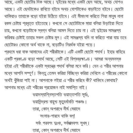
আছে, একটা ছোটোর দিক আছে। দুইয়ের মধ্যে একটা ছেদ আছে, অথচ যোগও
আছে। এই ছেদটাকেও রাখিতে হইবে অথচ যোগটাকেও বাড়াইতে হইবে। ছোটো
থাকিয়াও তাহাকে বড়ো হইয়া উঠিতে হইবে। এই মীমাংসা করিতে গিয়া মানুষ নানা
রকম চেষ্টায় প্রবৃত্ত হইতেছে। কখনো সে ছোটোটাকে মায়া বলিয়া উড়াইয়া দিতে
চায়, কখনো বড়োটাকে স্বপ্ন বলিয়া আমল দিতে চায় না। এই দুইয়ের সামঞ্জস্য
করিবার চেষ্টাই তাহার সকল চেষ্টার মূল। এই সামঞ্জস্য যদি না করিতে পারা যায় তবে
ছোটোরও কোনো অর্থ থাকে না, বড়োটিও নিরর্থক হইয়া পড়ে।
প্রথমে ধরা যাক আমাদের এই শরীরটাকে। এটি একটি ছোটো পদার্থ। ইহার বাহিরে
একটি প্রকাণ্ড বড়ো পদার্থ আছে, সেটি এই বিশ্বব্রহ্মাণ্ড। আমরা অন্যমনস্ক
হইয়া এই শরীরটাকে একটা স্বতন্ত্র পদার্থ বলিয়া মনে করি। যেন এ শরীর আপনার
মধ্যে আপনি সম্পূর্ণ। কিন্তু তেমন করিয়া বিচ্ছিন্ন করিয়া দেখিলে এ শরীরের কোনো
অর্থই খুঁজিয়া পাই না। আপনাকে লইয়া এ শরীর করিবে কী? থাকিবে কোথায়?
আপনার মধ্যে এই শরীরের প্রয়োজন নাই সমাপ্তি নাই।
ভয়াদস্যাগ্নিস্তপতি ভয়াত্তপতি সূর্যঃ,
ভয়াদিন্দ্রশ্চ বায়ুশ্চ মৃত্যুর্ধাবতি পঞ্চমঃ।
তারা, কোন্‌ অপরাধে দীর্ঘ মেয়াদে
সংসার-গারদে থাকি বল্‌!
সর্বং পরবশং দুঃখং, সর্বমাত্মবশং সুখম্‌।
তারা, কোন্‌ অপরাধে দীর্ঘ মেয়াদে