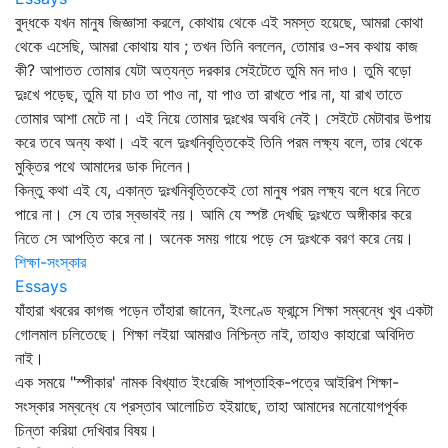
বুদ্ধকে যখন মানুষ জিজ্ঞাসা করলে, কোথায় থেকে এই সমস্ত হয়েছে, আমরা কোথা
থেকে এসেছি, আমরা কোথায় যাব ; তখন তিনি বললেন, তোমার ও-সব কথায় কাজ
কী? আপাতত তোমার যেটা অত্যন্ত দরকার সেইটেতে তুমি মন দাও। তুমি বড়ো
দুঃখে পড়েছ, তুমি যা চাও তা পাও না, যা পাও তা রাখতে পার না, যা রাখ তাতে
তোমার আশা মেটে না। এই নিয়ে তোমার দুঃখের অবধি নেই। সেইটে মেটাবার উপায়
করে তবে অন্য কথা। এই বলে দুঃখনিবৃত্তিকেই তিনি পরম লক্ষ্য বলে, তার থেকে
মুক্তির পথে আমাদের ডাক দিলেন।
কিন্তু কথা এই যে, একান্ত দুঃখনিবৃত্তিকেই তো মানুষ পরম লক্ষ্য বলে ধরে নিতে
পারে না। সে যে তার স্বভাবই নয়। আমি যে স্পষ্ট দেখছি দুঃখতে অঙ্গীকার করে
নিতে সে আপত্তি করে না। অনেক সময় গায়ে পড়ে সে দুঃখকে বরণ করে নেয়।
শিক্ষা-সংস্কার
Essays
যাঁহারা খবরের কাগজ পড়েন তাঁহারা জানেন, ইংলণ্ডে ফ্রান্সে শিক্ষা সম্বন্ধে খুব একটা
গোলমাল চলিতেছে। শিক্ষা লইয়া আমরাও নিশ্চিন্ত নাই, তাহাও কাহারো অবিদিত
নাই।
এক সময়ে "স্পীকার' নামক বিখ্যাত ইংরেজি সাপ্তাহিক-পত্রে আইরিশ শিক্ষা-
সংস্কার সম্বন্ধে যে প্রস্তাব আলোচিত হইয়াছে, তাহা আমাদের মনোযোগপূর্বক
চিন্তা করিয়া দেখিবার বিষয়।