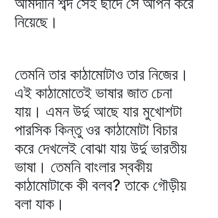
আমদানি শব্দ সেই ছাঁদে সে আপন করে
নিয়েছে।
তেমনি তার কাঠামোটাও তার নিজের।
এই কাঠামোতেই ভাষার জাত চেনা
যায়। এমন উর্দু আছে যার মুখোশটা
পারসিক কিন্তু ওর কাঠামোটা বিচার
করে দেখলেই বোঝা যায় উর্দু ভারতীয়
ভাষা। তেমনি বাংলার স্বকীয়
কাঠামোটাকে কী বলব? তাকে গৌড়ীয়
বলা যাক।