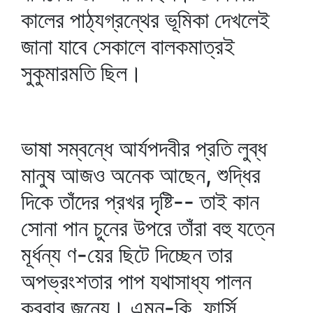
কালের পাঠ্যগ্রন্থের ভূমিকা দেখলেই
জানা যাবে সেকালে বালকমাত্রই
সুকুমারমতি ছিল।
ভাষা সম্বন্ধে আর্যপদবীর প্রতি লুব্ধ
মানুষ আজও অনেক আছেন, শুদ্ধির
দিকে তাঁদের প্রখর দৃষ্টি-- তাই কান
সোনা পান চুনের উপরে তাঁরা বহু যত্নে
মূর্ধন্য ণ-য়ের ছিটে দিচ্ছেন তার
অপভ্রংশতার পাপ যথাসাধ্য পালন
করবার জন্যে। এমন-কি, ফার্সি