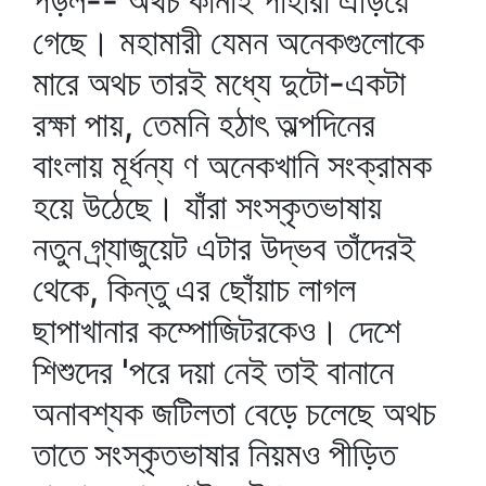
পড়ল-- অথচ কানাই পাহারা এড়িয়ে
গেছে। মহামারী যেমন অনেকগুলোকে
মারে অথচ তারই মধ্যে দুটো-একটা
রক্ষা পায়, তেমনি হঠাৎ অল্পদিনের
বাংলায় মূর্ধন্য ণ অনেকখানি সংক্রামক
হয়ে উঠেছে। যাঁরা সংস্কৃতভাষায়
নতুন গ্র্যাজুয়েট এটার উদ্ভব তাঁদেরই
থেকে, কিন্তু এর ছোঁয়াচ লাগল
ছাপাখানার কম্পোজিটরকেও। দেশে
শিশুদের 'পরে দয়া নেই তাই বানানে
অনাবশ্যক জটিলতা বেড়ে চলেছে অথচ
তাতে সংস্কৃতভাষার নিয়মও পীড়িত